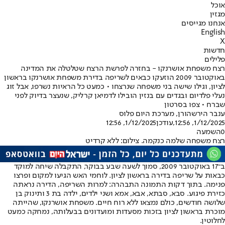
אוכל
מגזין
אנחנו מגייסים
English
X
חדשות
פלילים
רצח משפחת אושרנקו - בחזרה לפרשת הרצח שטלטלה את המדינה
באוקטובר 2009 הוזעקו כבאים לשריפה בדירת משפחת אושרנקו בראשון
לציון, וגילו שישה בני משפחה שנרצחו • כמעט כל הראיות נשרפו, אבל זוג
נעלי פלדיום ובגדים עם בנזין הובילו לדמיאן קרליק, שנעצר בדיוק לפני
שברח • צפו בסרטון
ענבר הירשהורן
, מערכת היום פלוס
1/12/2025, 12:56
,עודכן
1/12/2025, 12:56
0
השמעה
רצח משפחה שלמה כנקמה. צילום: ללא קרדיט
ב־17 באוקטובר 2009, סמוך לשעה שבע בבוקר, התקבלה שיחה למוקד
כבאות על שריפה בדירה בראשון לציון. לוחמי האש הגיעו למקום ופרצו
פנימה. בתוך דקות התמונה התבהרה: למרות השריפה, הדירה נראתה
כזירת פיגוע. סבא, סבתא, אבא, אמא ושני ילדים, ילדה בת 3 ותינוק בן
שלושה חודשים, כולם נמצאו ללא רוח חיים. משפחת אושרנקו, שהייתה
מוכרת בראשון לציון בזכות מסעדות ומועדונים בבעלותה, נמחקה כמעט
לחלוטין.