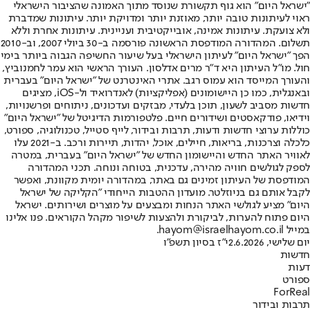
"ישראל היום" הוא גוף תקשורת שנוסד מתוך האמונה שהציבור הישראלי
ראוי לעיתונות טובה יותר, מאוזנת יותר ומדויקת יותר. עיתונות שמדברת
ולא צועקת. עיתונות אמינה, אובייקטיבית ועניינית. עיתונות אחרת וללא
תשלום. המהדורה המודפסת הראשונה פורסמה ב-30 ביולי 2007, וב-2010
הפך "ישראל היום" לעיתון הישראלי בעל שיעור החשיפה הגבוה ביותר בימי
חול. מו"ל העיתון היא ד"ר מרים אדלסון. העורך הראשי הוא עמר לחמנוביץ,
והעורך המייסד הוא עמוס רגב. אתרי האינטרנט של "ישראל היום" בעברית
ובאנגלית, כמו כן היישומונים (אפליקציות) לאנדרואיד ול-iOS, מציגים
חדשות מסביב לשעון, תוכן בלעדי, מבזקים ועדכונים, ניתוחים ופרשנויות,
וידיאו, פודקאסטים ושידורים חיים. פלטפורמות הדיגיטל של "ישראל היום"
כוללות ערוצי חדשות ודעות, תרבות ובידור, לייף סטייל, טכנולוגיה, ספורט,
כלכלה וצרכנות, בריאות, חיילים, אוכל, יהדות, תיירות ורכב. ב-2021 עלו
לאוויר האתר החדש והיישומון החדש של "ישראל היום" בעברית, במטרה
לספק לגולשים חוויה מהירה, עדכנית, בטוחה ונוחה. תכני המהדורה
המודפסת של העיתון זמינים גם באתר, במהדורה יומית מקוונת, ואפשר
לקבל אותם גם בניוזלטר. מועדון ההטבות הייחודי "הקליקה של ישראל
היום" מציע לגולשי האתר הנחות ומבצעים על מוצרים ושירותים. ישראל
היום פתוח להערות, לביקורת ולהצעות לשיפור מקהל הקוראים. פנו אלינו
במייל hayom@israelhayom.co.il.
יום שלישי, 2.6.2026
י"ז בסיון תשפ"ו
חדשות
דעות
ספורט
ForReal
תרבות ובידור