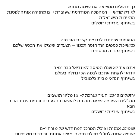
כך ירושלים ממציאה את עצמה מחדש
לא רק קודש – המהפכה המודרנית שעוברת י-ם מחזירה אותה לפסגת
התיירות הישראלית
בשיתוף עיריית ירושלים
הטעויות שיחתכו לכם את קצבת הפנסיה
ממשיכת כספים ועד חוסר תכנון – הצעדים שיצילו את הכסף שלכם
בשיתוף מנורה מבטחים
אתם עוד לא שם? הטיסה למונדיאל כבר יצאה
יונדאי לוקחת אתכם לבמה הכי גדולה בעולם
בשיתוף יונדאי מבית כלמוביל
ירושלים 2040: העיר נערכת ל- 1.5 מליון תושבים
מנכ"לית העירייה מציגה תוכנית להשארת הצעירים ובניית עתיד הדור
הבא
בשיתוף עיריית ירושלים
שופינג, אמנות ואוכל: המרכז המתחדש של מזרח י-ם
קפיצה קטנה לחו"ל: טיילת חדשה, מיצגי אמנות, וכיכרות משופצות