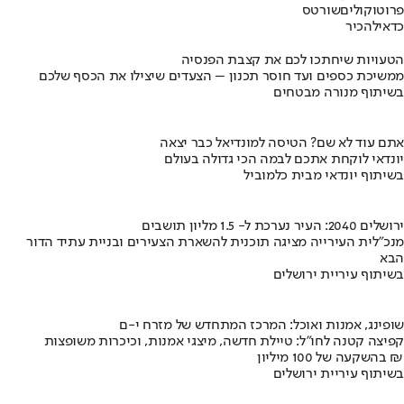
פרוטוקולים
שורטס
כדאי
להכיר
הטעויות שיחתכו לכם את קצבת הפנסיה
ממשיכת כספים ועד חוסר תכנון – הצעדים שיצילו את הכסף שלכם
בשיתוף מנורה מבטחים
אתם עוד לא שם? הטיסה למונדיאל כבר יצאה
יונדאי לוקחת אתכם לבמה הכי גדולה בעולם
בשיתוף יונדאי מבית כלמוביל
ירושלים 2040: העיר נערכת ל- 1.5 מליון תושבים
מנכ"לית העירייה מציגה תוכנית להשארת הצעירים ובניית עתיד הדור
הבא
בשיתוף עיריית ירושלים
שופינג, אמנות ואוכל: המרכז המתחדש של מזרח י-ם
קפיצה קטנה לחו"ל: טיילת חדשה, מיצגי אמנות, וכיכרות משופצות
בהשקעה של 100 מיליון ₪
בשיתוף עיריית ירושלים