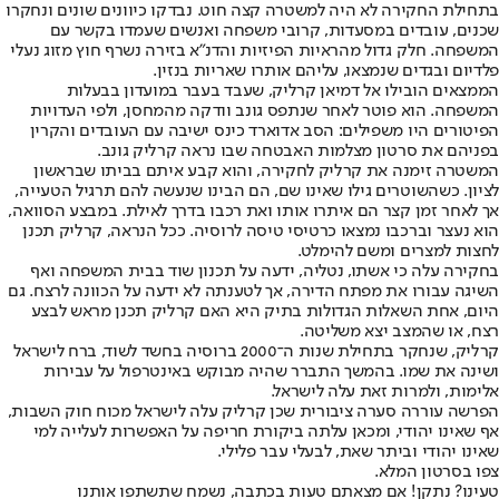
בתחילת החקירה לא היה למשטרה קצה חוט. נבדקו כיוונים שונים ונחקרו
שכנים, עובדים במסעדות, קרובי משפחה ואנשים שעמדו בקשר עם
המשפחה. חלק גדול מהראיות הפיזיות והדנ"א בזירה נשרף חוץ מזוג נעלי
פלדיום ובגדים שנמצאו, עליהם אותרו שאריות בנזין.
הממצאים הובילו אל דמיאן קרליק, שעבד בעבר במועדון בבעלות
המשפחה. הוא פוטר לאחר שנתפס גונב וודקה מהמחסן, ולפי העדויות
הפיטורים היו משפילים: הסב אדוארד כינס ישיבה עם העובדים והקרין
בפניהם את סרטון מצלמות האבטחה שבו נראה קרליק גונב.
המשטרה זימנה את קרליק לחקירה, והוא קבע איתם בביתו שבראשון
לציון. כשהשוטרים גילו שאינו שם, הם הבינו שנעשה להם תרגיל הטעייה,
אך לאחר זמן קצר הם איתרו אותו ואת רכבו בדרך לאילת. במבצע הסוואה,
הוא נעצר וברכבו נמצאו כרטיסי טיסה לרוסיה. ככל הנראה, קרליק תכנן
לחצות למצרים ומשם להימלט.
בחקירה עלה כי אשתו, נטליה, ידעה על תכנון שוד בבית המשפחה ואף
השיגה עבורו את מפתח הדירה, אך לטענתה לא ידעה על הכוונה לרצח. גם
היום, אחת השאלות הגדולות בתיק היא האם קרליק תכנן מראש לבצע
רצח, או שהמצב יצא משליטה.
קרליק, שנחקר בתחילת שנות ה־2000 ברוסיה בחשד לשוד, ברח לישראל
ושינה את שמו. בהמשך התברר שהיה מבוקש באינטרפול על עבירות
אלימות, ולמרות זאת עלה לישראל.
הפרשה עוררה סערה ציבורית שכן קרליק עלה לישראל מכוח חוק השבות,
אף שאינו יהודי, ומכאן עלתה ביקורת חריפה על האפשרות לעלייה למי
שאינו יהודי וביתר שאת, לבעלי עבר פלילי.
צפו בסרטון המלא.
טעינו? נתקן! אם מצאתם טעות בכתבה, נשמח שתשתפו אותנו