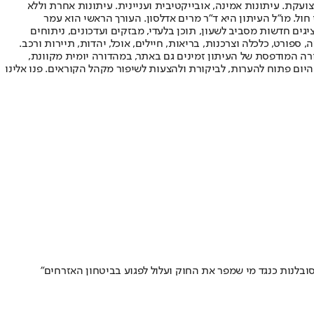
ועקת. עיתונות אמינה, אובייקטיבית ועניינית. עיתונות אחרת וללא
עור החשיפה הגבוה ביותר בימי חול. מו"ל העיתון היא ד"ר מרים אדלסון. העורך הראשי הוא עמר
 והעורך המייסד הוא עמוס רגב. אתרי האינטרנט של "ישראל היום" בעברית ובאנגלית, כמו כן היישומונים (אפליקציות) לאנדרואיד ול-iOS, מציגים חדשות מסביב לשעון, תוכן בלעדי, מבזקים ועדכונים, ניתוחים
, ספורט, כלכלה וצרכנות, בריאות, חיילים, אוכל, יהדות, תיירות ורכב.
דורה המודפסת של העיתון זמינים גם באתר, במהדורה יומית מקוונת,
היום פתוח להערות, לביקורת ולהצעות לשיפור מקהל הקוראים. פנו אלינו