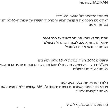
בשיתוף TADIRAN
מאחורי הקלעים של הטעם הישראלי
איך אסם הפכה את תקופת הצנע והמחסור הקשה של שנות ה-40 למותג לאומי?
בשיתוף אסם
אתם עוד לא שם? הטיסה למונדיאל כבר יצאה
יונדאי לוקחת אתכם לבמה הכי גדולה בעולם
בשיתוף יונדאי מבית כלמוביל
ירושלים 2040: העיר נערכת ל- 1.5 מליון תושבים
מנכ"לית העירייה מציגה תוכנית להשארת הצעירים ובניית עתיד הדור הבא
בשיתוף עיריית ירושלים
חלון ההזדמנויות בכפר גנים נסגר
קבוצת אלמוג מציגה את פרויקט MALA: מגדלי הפרימיום האחרונים בפתח תקווה
בשיתוף קבוצת אלמוג
כך תחסכו בחשמל בלי להזיע