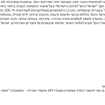
לעיתונות טובה יותר, מאוזנת יותר ומדויקת יותר. עיתונות שמדברת ולא צ
שלום. המהדורה המודפסת הראשונה פורסמה ב-30 ביולי 2007, וב-2010 הפך "ישראל היום" לעיתון הישראלי בעל שי
לחמנוביץ,
ל היום" כוללות ערוצי חדשות ודעות, תרבות ובידור, לייף סטייל, טכנולוגיה
ברית, במטרה לספק לגולשים חוויה מהירה, עדכנית, בטוחה ונוחה. תכני המה
ל היום" מציע לגולשי האתר הנחות ומבצעים על מוצרים ושירותים. ישראל 
ף