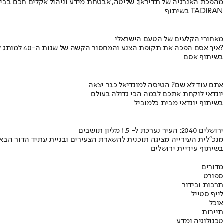
מהפכת האנרגיה של תדיראן: שליטה, אבטחת מידע וניהול אקלים חכם בבי
בשיתוף TADIRAN
מאחורי הקלעים של הטעם הישראלי
איך אסם הפכה את תקופת הצנע והמחסור הקשה של שנות ה-40 למותג לאומי?
בשיתוף אסם
אתם עוד לא שם? הטיסה למונדיאל כבר יצאה
יונדאי לוקחת אתכם לבמה הכי גדולה בעולם
בשיתוף יונדאי מבית כלמוביל
ירושלים 2040: העיר נערכת ל- 1.5 מליון תושבים
מנכ"לית העירייה מציגה תוכנית להשארת הצעירים ובניית עתיד הדור הבא
בשיתוף עיריית ירושלים
מדורים
ספורט
תרבות ובידור
לייף סטייל
אוכל
תיירות
טכנולוגיה ומדע