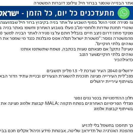
אתר הבנייה שנסגר בברור חיל. צילום: דוברות המשטרה
צו סגירה זמני הוטל בסוף השבוע על אתר בניה בקיבוץ ברור חיל שבמועצה 
שוטרי תחנת שדרות ולוחמי מג"ב פעלו בשבוע האחרון וחשפו באתר בניה בכ
מפקד מחוז דרום ניצב חיים בובליל חתם על צו סגירה לאתר הבניה למשך 30 ימים.
מהמשטרה נמסר: "משטרת ישראל תגלה אפס סובלנות כנגד מי שמפר את החו
שוהים בלתי חוקיים".
טעינו? נתקן! אם מצאתם טעות בכתבה, נשמח שתשתפו אותנו
שוהים בלתי חוקיים
שער הנגב
כדאי
להכיר
ירושלים 2040: העיר נערכת ל- 1.5 מליון תושבים
מנכ"לית העירייה מציגה תוכנית להשארת הצעירים ובניית עתיד הדור הבא
בשיתוף עיריית ירושלים
חלון ההזדמנויות בכפר גנים נסגר
קבוצת אלמוג מציגה את פרויקט MALA: מגדלי הפרימיום האחרונים בפתח תקווה
בשיתוף קבוצת אלמוג
כך תחסכו בחשמל בלי להזיע
מהפכת האנרגיה של תדיראן: שליטה, אבטחת מידע וניהול אקלים חכם בבי