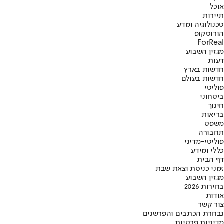
אוכל
תיירות
טכנולוגיה ומדע
הורוסקופ
ForReal
מגזין השבוע
דעות
חדשות בארץ
חדשות בעולם
פוליטי
ביטחוני
חינוך
בריאות
משפט
תחבורה
פוליטי-מדיני
כללי ומידע
דף הבית
זמני כניסת וצאת שבת
מגזין השבוע
בחירות 2026
אודות
צור קשר
נבחרת הכתבים והפרשנים
מדיניות פרטיות