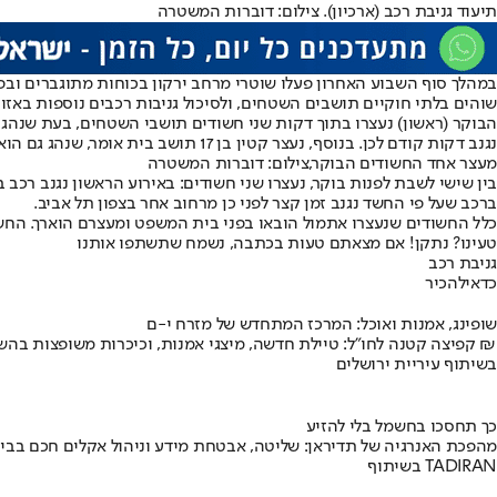
תיעוד גניבת רכב (ארכיון). צילום: דוברות המשטרה
במהלך סוף השבוע האחרון פעלו שוטרי מרחב ירקון בכוחות מתוגברים ובפר
שוהים בלתי חוקיים תושבים השטחים, ולסיכול גניבות רכבים נוספות באזור
נגנב דקות קודם לכן. בנוסף, נעצר קטין בן 17 תושב בית אומר, שנהג גם הוא ברכב החשוד כגנוב.
מעצר אחד החשודים הבוקר,צילום: דוברות המשטרה
ברכב שעל פי החשד נגנב זמן קצר לפני כן מרחוב אחר בצפון תל אביב.
כלל החשודים שנעצרו אתמול הובאו בפני בית המשפט ומעצרם הוארך. החשו
טעינו? נתקן! אם מצאתם טעות בכתבה, נשמח שתשתפו אותנו
גניבת רכב
כדאי
להכיר
שופינג, אמנות ואוכל: המרכז המתחדש של מזרח י-ם
קפיצה קטנה לחו"ל: טיילת חדשה, מיצגי אמנות, וכיכרות משופצות בהשקעה של 100 מיליון ₪
בשיתוף עיריית ירושלים
כך תחסכו בחשמל בלי להזיע
מהפכת האנרגיה של תדיראן: שליטה, אבטחת מידע וניהול אקלים חכם בבי
בשיתוף TADIRAN