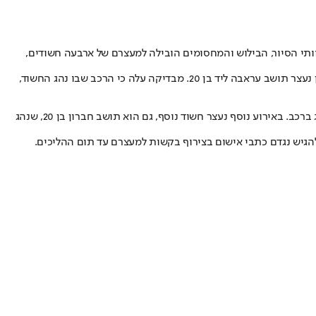
וותי הסיור, הבילוש והמחסומים הובילה למעצרם של ארבעה חשודים,
הבוקר (ראשון) נעצרו בתוך דקות שני חשודים תושבי השטחים, בעת שנהגו בתל אביב ברכבים שעל פי החשד נגנבו זמן קצר קודם לכן: באירוע הראשון נעצר תושב עראבה ליד בן 20. מבדיקה עלה כי הרכב שבו נהג החשוד,
בין שישי לשבת לפנות בוקר, נעצרו שני חשודים: באירוע הראשון נגנב רכב בצפון תל אביב, והחשוד, תושב חברון בן 20, נעצר במחסום יזום כשהוא נוהג ברכב. באירוע נוסף נעצר חשוד נוסף, גם הוא תושב חברון בן 20, שנהג
הגיש נגדם כתבי אישום בצירוף בקשות למעצרם עד תום ההליכים.