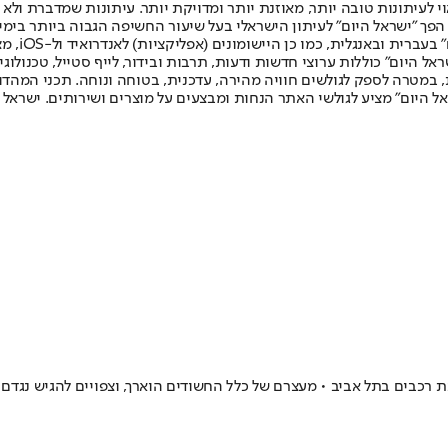
לעיתונות טובה יותר, מאוזנת יותר ומדויקת יותר. עיתונות שמדברת ולא צ
שלום. המהדורה המודפסת הראשונה פורסמה ב-30 ביולי 2007, וב-2010 הפך "ישראל היום" לעיתון הישראלי בעל שי
לחמנוביץ,
ל היום" כוללות ערוצי חדשות ודעות, תרבות ובידור, לייף סטייל, טכנולוגיה
ברית, במטרה לספק לגולשים חוויה מהירה, עדכנית, בטוחה ונוחה. תכני המה
ל היום" מציע לגולשי האתר הנחות ומבצעים על מוצרים ושירותים. ישראל 
כבים בתל אביב • מעצרם של כלל החשודים הוארך, וצפויים להגיש נגדם 