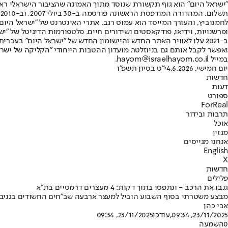
"ישראל היום" הוא גוף תקשורת שנוסד מתוך האמונה שהציבור הישראלי ראוי 
ת
ופרשנויות, וידיאו, פודקאסטים ושידורים חיים. פלטפורמות הדיגיטל של "ישרא
ב-2021 עלו לאוויר האתר החדש והיישומון החדש של "ישראל היום" בע
ואפשר לקבל אותם גם בניוזלטר. מועדון ההטבות הייחודי "הקליקה של ישרא
במייל hayom@israelhayom.co.il.
יום חמישי, 4.6.2026
י"ט בסיון תשפ"ו
חדשות
דעות
ספורט
ForReal
תרבות ובידור
אוכל
מגזין
אנחנו מגייסים
English
X
חדשות
פלילים
גנבו את הרכב - ונתפסו בתוך דקות: 4 מעצרים דרמטיים בת"א
מבצע משטרתי בסוף השבוע הוביל למעצר ארבעה שב"חים החשודים בגניבת ר
אבי כהן
23/11/2025, 09:34
,עודכן
23/11/2025, 09:34
0
השמעה