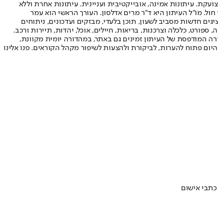
ועקת. עיתונות אמינה, אובייקטיבית ועניינית. עיתונות אחרת וללא
עור החשיפה הגבוה ביותר בימי חול. מו"ל העיתון היא ד"ר מרים אדלסון. העורך הראשי הוא עמר
 והעורך המייסד הוא עמוס רגב. אתרי האינטרנט של "ישראל היום" בעברית ובאנגלית, כמו כן היישומונים (אפליקציות) לאנדרואיד ול-iOS, מציגים חדשות מסביב לשעון, תוכן בלעדי, מבזקים ועדכונים, ניתוחים
, ספורט, כלכלה וצרכנות, בריאות, חיילים, אוכל, יהדות, תיירות ורכב.
דורה המודפסת של העיתון זמינים גם באתר, במהדורה יומית מקוונת,
היום פתוח להערות, לביקורת ולהצעות לשיפור מקהל הקוראים. פנו אלינו
כתבי אישום