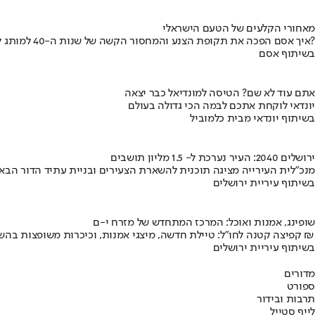
מאחורי הקלעים של הטעם הישראלי
איך אסם הפכה את תקופת הצנע והמחסור הקשה של שנות ה-40 למותג לאומי?
בשיתוף אסם
אתם עוד לא שם? הטיסה למונדיאל כבר יצאה
יונדאי לוקחת אתכם לבמה הכי גדולה בעולם
בשיתוף יונדאי מבית כלמוביל
ירושלים 2040: העיר נערכת ל- 1.5 מליון תושבים
מנכ"לית העירייה מציגה תוכנית להשארת הצעירים ובניית עתיד הדור הבא
בשיתוף עיריית ירושלים
שופינג, אמנות ואוכל: המרכז המתחדש של מזרח י-ם
קפיצה קטנה לחו"ל: טיילת חדשה, מיצגי אמנות, וכיכרות משופצות בהשקעה של 100 מיליון ₪
בשיתוף עיריית ירושלים
מדורים
ספורט
תרבות ובידור
לייף סטייל