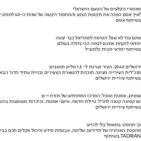
מאחורי הקלעים של הטעם הישראלי
איך אסם הפכה את תקופת הצנע והמחסור הקשה של שנות ה-40 למותג לאומי?
בשיתוף אסם
אתם עוד לא שם? הטיסה למונדיאל כבר יצאה
יונדאי לוקחת אתכם לבמה הכי גדולה בעולם
בשיתוף יונדאי מבית כלמוביל
ירושלים 2040: העיר נערכת ל- 1.5 מליון תושבים
מנכ"לית העירייה מציגה תוכנית להשארת הצעירים ובניית עתיד הדור הבא
בשיתוף עיריית ירושלים
שופינג, אמנות ואוכל: המרכז המתחדש של מזרח י-ם
קפיצה קטנה לחו"ל: טיילת חדשה, מיצגי אמנות, וכיכרות משופצות בהשקעה של 100 מיליון ₪
בשיתוף עיריית ירושלים
כך תחסכו בחשמל בלי להזיע
מהפכת האנרגיה של תדיראן: שליטה, אבטחת מידע וניהול אקלים חכם בבי
בשיתוף TADIRAN