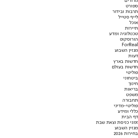
מדורים
ספורט
תרבות ובידור
לייף סטייל
אוכל
תיירות
טכנולוגיה ומדע
הורוסקופ
ForReal
מגזין השבוע
דעות
חדשות בארץ
חדשות בעולם
פוליטי
ביטחוני
חינוך
בריאות
משפט
תחבורה
פוליטי-מדיני
כללי ומידע
דף הבית
זמני כניסת וצאת שבת
מגזין השבוע
בחירות 2026