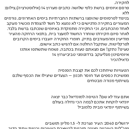
לחקירה.
פרסם איומים ברשת כלפי שלושה כתבים מערוץ 14 (אילוסטרציה),צילום:
ללא
בניגוד לפרסומים שהופצו ברשתות החברתיות בימים האחרונים, גורמים
המעורים בחקירה מדגישים כי לא נמצא כל חשד להצמדת מכשיר מעקב
לאחד מהכתבים, וכי החקירה מתמקדת באיומים שנכתבו ברשת בלבד.
לאחר סיום חקירתו שוחרר החשוד למעצר בית, בתנאי הרחקה מהעיר
מודיעין ומהמעורבים בתיק. חומרי החקירה יועברו בימים הקרובים
לפרקליטות, שתקבל החלטה אם להגיש כתב אישום.
טעינו? נתקן! אם מצאתם טעות בכתבה, נשמח שתשתפו אותנו
איומים
ינון מגל
יעקב ברדוגו
מגי טביבי
ערוץ 14
כדאי
להכיר
הטעויות שיחתכו לכם את קצבת הפנסיה
ממשיכת כספים ועד חוסר תכנון – הצעדים שיצילו את הכסף שלכם
בשיתוף מנורה מבטחים
אתם עוד לא שם? הטיסה למונדיאל כבר יצאה
יונדאי לוקחת אתכם לבמה הכי גדולה בעולם
בשיתוף יונדאי מבית כלמוביל
ירושלים 2040: העיר נערכת ל- 1.5 מליון תושבים
מנכ"לית העירייה מציגה תוכנית להשארת הצעירים ובניית עתיד הדור