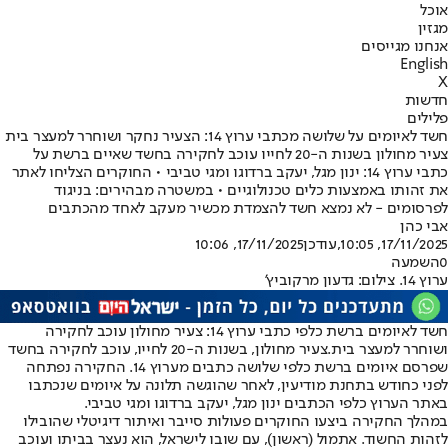
אוכל
מגזין
אנחנו מגייסים
English
X
חדשות
פלילים
חשד לאיומים על שלושה מכתבי ערוץ 14: הצעיר נחקר ושוחרר למעצר בית
צעיר מחולון בשנות ה-20 לחייו עוכב לחקירה בחשד שאיים ברשת על
כתבי ערוץ 14: ינון מגל, יעקב ברדוגו ומגי טביבי • החוקרים הצליחו לאתר
את זהותו באמצעות כלים טכנולוגיים • במשטרה מבהירים: בניגוד
לפרסומים - לא נמצא חשד להצמדת מכשיר מעקב לאחד מהכתבים
אבי כהן
17/11/2025, 10:05
,עודכן
17/11/2025, 10:06
0
השמעה
ערוץ 14. צילום: גדעון מרקוביץ'
חשד לאיומים ברשת כלפי כתבי ערוץ 14: צעיר מחולון עוכב לחקירה
ושוחרר למעצר בית.
צעיר מחולון, בשנות ה-20 לחייו, עוכב לחקירה בחשד
שפרסם איומים ברשת כלפי שלושה כתבים מערוץ 14. החקירה נפתחה
לפני כחודש בתחנת מודיעין, לאחר שהוגשה תלונה על איומים שנכתבו
באתר הערוץ כלפי הכתבים ינון מגל, יעקב ברדוגו ומגי טביבי.
במהלך החקירה ביצעו החוקרים פעולות סייבר ואיתור דיגיטלי שהובילו
לזהות החשוד. אתמול (ראשון), עם שובו לישראל, הוא נעצר בביתו ועוכב