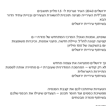
ירושלים 2040: העיר נערכת ל- 1.5 מליון תושבים
מנכ"לית העירייה מציגה תוכנית להשארת הצעירים ובניית עתיד הדור
הבא
בשיתוף עיריית ירושלים
שופינג, אמנות ואוכל: המרכז המתחדש של מזרח י-ם
קפיצה קטנה לחו"ל: טיילת חדשה, מיצגי אמנות, וכיכרות משופצות
בהשקעה של 100 מיליון ₪
בשיתוף עיריית ירושלים
כך ירושלים ממציאה את עצמה מחדש
לא רק קודש – המהפכה המודרנית שעוברת י-ם מחזירה אותה לפסגת
התיירות הישראלית
בשיתוף עיריית ירושלים
הטעויות שיחתכו לכם את קצבת הפנסיה
ממשיכת כספים ועד חוסר תכנון – הצעדים שיצילו את הכסף שלכם
בשיתוף מנורה מבטחים