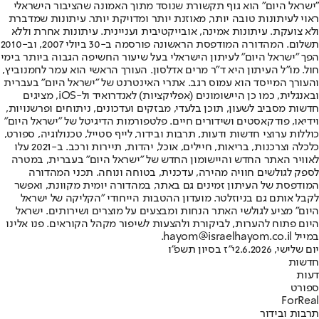
"ישראל היום" הוא גוף תקשורת שנוסד מתוך האמונה שהציבור הישראלי
ראוי לעיתונות טובה יותר, מאוזנת יותר ומדויקת יותר. עיתונות שמדברת
ולא צועקת. עיתונות אמינה, אובייקטיבית ועניינית. עיתונות אחרת וללא
תשלום. המהדורה המודפסת הראשונה פורסמה ב-30 ביולי 2007, וב-2010
הפך "ישראל היום" לעיתון הישראלי בעל שיעור החשיפה הגבוה ביותר בימי
חול. מו"ל העיתון היא ד"ר מרים אדלסון. העורך הראשי הוא עמר לחמנוביץ,
והעורך המייסד הוא עמוס רגב. אתרי האינטרנט של "ישראל היום" בעברית
ובאנגלית, כמו כן היישומונים (אפליקציות) לאנדרואיד ול-iOS, מציגים
חדשות מסביב לשעון, תוכן בלעדי, מבזקים ועדכונים, ניתוחים ופרשנויות,
וידיאו, פודקאסטים ושידורים חיים. פלטפורמות הדיגיטל של "ישראל היום"
כוללות ערוצי חדשות ודעות, תרבות ובידור, לייף סטייל, טכנולוגיה, ספורט,
כלכלה וצרכנות, בריאות, חיילים, אוכל, יהדות, תיירות ורכב. ב-2021 עלו
לאוויר האתר החדש והיישומון החדש של "ישראל היום" בעברית, במטרה
לספק לגולשים חוויה מהירה, עדכנית, בטוחה ונוחה. תכני המהדורה
המודפסת של העיתון זמינים גם באתר, במהדורה יומית מקוונת, ואפשר
לקבל אותם גם בניוזלטר. מועדון ההטבות הייחודי "הקליקה של ישראל
היום" מציע לגולשי האתר הנחות ומבצעים על מוצרים ושירותים. ישראל
היום פתוח להערות, לביקורת ולהצעות לשיפור מקהל הקוראים. פנו אלינו
במייל hayom@israelhayom.co.il.
יום שלישי, 2.6.2026
י"ז בסיון תשפ"ו
חדשות
דעות
ספורט
ForReal
תרבות ובידור