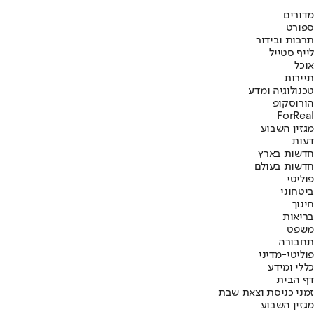
מדורים
ספורט
תרבות ובידור
לייף סטייל
אוכל
תיירות
טכנולוגיה ומדע
הורוסקופ
ForReal
מגזין השבוע
דעות
חדשות בארץ
חדשות בעולם
פוליטי
ביטחוני
חינוך
בריאות
משפט
תחבורה
פוליטי-מדיני
כללי ומידע
דף הבית
זמני כניסת וצאת שבת
מגזין השבוע