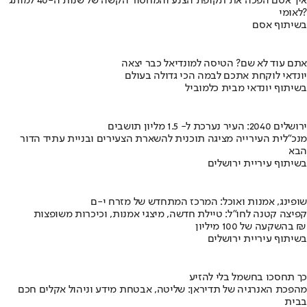
איך אסם הפכה את תקופת הצנע והמחסור הקשה של שנות ה-40 למותג
לאומי?
בשיתוף אסם
אתם עוד לא שם? הטיסה למונדיאל כבר יצאה
יונדאי לוקחת אתכם לבמה הכי גדולה בעולם
בשיתוף יונדאי מבית כלמוביל
ירושלים 2040: העיר נערכת ל- 1.5 מליון תושבים
מנכ"לית העירייה מציגה תוכנית להשארת הצעירים ובניית עתיד הדור
הבא
בשיתוף עיריית ירושלים
שופינג, אמנות ואוכל: המרכז המתחדש של מזרח י-ם
קפיצה קטנה לחו"ל: טיילת חדשה, מיצגי אמנות, וכיכרות משופצות
בהשקעה של 100 מיליון ₪
בשיתוף עיריית ירושלים
כך תחסכו בחשמל בלי להזיע
מהפכת האנרגיה של תדיראן: שליטה, אבטחת מידע וניהול אקלים חכם
בבית