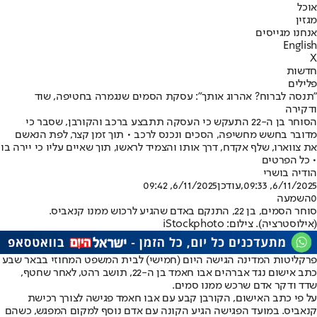
אוכל
מגזין
אנחנו מגייסים
English
X
חדשות
פלילים
"תנסה לברוח? אהרוג אותך": עסקת הסמים שנגמרה בחטיפה, שוד
ודקירה
הסוחר בן ה-22 התעקש כי העסקה תתבצע ברכב והקורבן, שסבר כי
מדובר בחשש מחשיפה, הסכים ונכנס לרכב • תוך זמן קצר, לפת הנאשם
את צווארו, שלף אקדח, דרך אותו והצמיד לראשו, תוך שאיים עליו כי יירה בו
• כל הפרטים
הודיה בושרי
6/11/2025, 09:33
,עודכן
6/11/2025, 09:42
0
השמעה
סוחר הסמים, בן 22, התנקם באדם שהגיע לרכוש ממנו קנאביס.
(אילוסטרציה). צילום: iStockphoto
פרקליטות המדינה הגישה היום (חמישי) לבית המשפט המחוזי בבאר שבע
כתב אישום נגד אברהים אבו חאמד בן ה-22, תושב רהט, לאחר שחטף,
שדד ודקר אדם שרכש ממנו סמים.
על פי כתב האישום, הקורבן קבע עם אבו חאמד פגישה לצורך רכישת
קנאביס. במועד הפגישה הגיע הקונה עם אדם נוסף למקום המפגש, כשהם