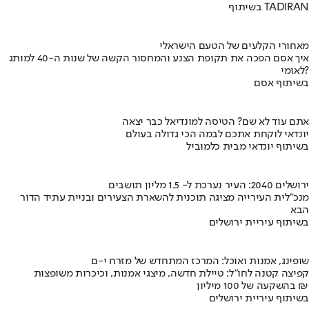
בשיתוף TADIRAN
מאחורי הקלעים של הטעם הישראלי
איך אסם הפכה את תקופת הצנע והמחסור הקשה של שנות ה-40 למותג
לאומי?
בשיתוף אסם
אתם עוד לא שם? הטיסה למונדיאל כבר יצאה
יונדאי לוקחת אתכם לבמה הכי גדולה בעולם
בשיתוף יונדאי מבית כלמוביל
ירושלים 2040: העיר נערכת ל- 1.5 מליון תושבים
מנכ"לית העירייה מציגה תוכנית להשארת הצעירים ובניית עתיד הדור
הבא
בשיתוף עיריית ירושלים
שופינג, אמנות ואוכל: המרכז המתחדש של מזרח י-ם
קפיצה קטנה לחו"ל: טיילת חדשה, מיצגי אמנות, וכיכרות משופצות
בהשקעה של 100 מיליון ₪
בשיתוף עיריית ירושלים