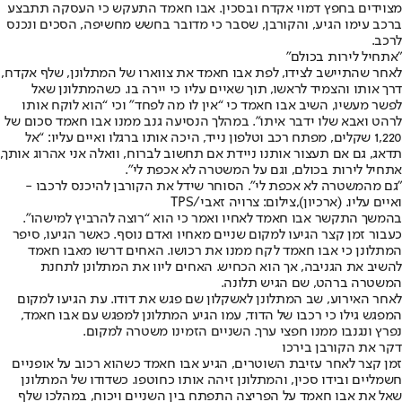
מצוידים בחפץ דמוי אקדח ובסכין. אבו חאמד התעקש כי העסקה תתבצע
ברכב עימו הגיע, והקורבן, שסבר כי מדובר בחשש מחשיפה, הסכים ונכנס
לרכב.
"אתחיל לירות בכולם"
לאחר שהתיישב לצידו, לפת אבו חאמד את צווארו של המתלונן, שלף אקדח,
דרך אותו והצמיד לראשו, תוך שאיים עליו כי יירה בו. כשהמתלונן שאל
לפשר מעשיו, השיב אבו חאמד כי “אין לו מה לפחד” וכי “הוא לוקח אותו
לרהט ואבא שלו ידבר איתו”. במהלך הנסיעה גנב ממנו אבו חאמד סכום של
1,220 שקלים, מפתח רכב וטלפון נייד, היכה אותו ברגלו ואיים עליו: “אל
תדאג, גם אם תעצור אותנו ניידת אם תחשוב לברוח, וואלה אני אהרוג אותך,
אתחיל לירות בכולם, וגם על המשטרה לא אכפת לי".
"גם מהמשטרה לא אכפת לי". הסוחר שידל את הקורבן להיכנס לרכבו -
ואיים עליו. (ארכיון),צילום: צרויה זאבי/TPS
בהמשך התקשר אבו חאמד לאחיו ואמר כי הוא “רוצה להרביץ למישהו”.
כעבור זמן קצר הגיעו למקום שניים מאחיו ואדם נוסף. כאשר הגיעו, סיפר
המתלונן כי אבו חאמד לקח ממנו את רכושו. האחים דרשו מאבו חאמד
להשיב את הגניבה, אך הוא הכחיש. האחים ליוו את המתלונן לתחנת
המשטרה ברהט, שם הגיש תלונה.
לאחר האירוע, שב המתלונן לאשקלון שם פגש את דודו. עת הגיעו למקום
המפגש גילו כי רכבו של הדוד, עמו הגיע המתלונן למפגש עם אבו חאמד,
נפרץ ונגנבו ממנו חפצי ערך. השניים הזמינו משטרה למקום.
דקר את הקורבן בירכו
זמן קצר לאחר עזיבת השוטרים, הגיע אבו חאמד כשהוא רכוב על אופניים
חשמליים ובידו סכין, והמתלונן זיהה אותו כחוטפו. כשדודו של המתלונן
שאל את אבו חאמד על הפריצה התפתח בין השניים ויכוח, במהלכו שלף