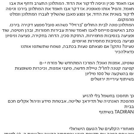
אבו חאמד סכין וניסה לדקור את הדוד. המתלונן התערב ודחף את אבו
חאמד, והפיל אותו מאופניו. אז דקר אבו חאמד את המתלונן בירכו וניסה
לדקור בשנית את הדוד, אך נפגע מאבן שהשליך לעברו המתלונן ונמלט
מהמקום.
המתלונן פונה לבית החולים "ברזילי" כשהוא סובל מפצע דקירה בירכו.
כתב האישום מייחס לאבו חאמד שורת עבירות חמורות, ובהן חטיפה, שוד
ופציעה בנסיבות מחמירות, החזקת סכין, הדחה בחקירה, פציעה וניסיון
פציעה בנסיבות מחמירות ואיומים.
טעינו? נתקן! אם מצאתם טעות בכתבה, נשמח שתשתפו אותנו
כדאי
להכיר
שופינג, אמנות ואוכל: המרכז המתחדש של מזרח י-ם
קפיצה קטנה לחו"ל: טיילת חדשה, מיצגי אמנות, וכיכרות משופצות
בהשקעה של 100 מיליון ₪
בשיתוף עיריית ירושלים
כך תחסכו בחשמל בלי להזיע
מהפכת האנרגיה של תדיראן: שליטה, אבטחת מידע וניהול אקלים חכם
בבית
בשיתוף TADIRAN
מאחורי הקלעים של הטעם הישראלי