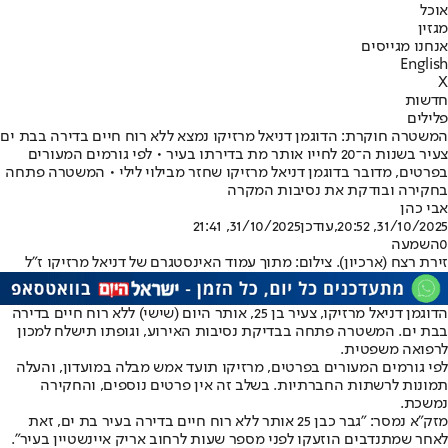
אוכל
מגזין
אנחנו מגייסים
English
X
חדשות
פלילים
המשטרה חוקרת: הדוגמן דניאל מרזיקו נמצא ללא רוח חיים בדירה בבת ים
צעיר בשנות ה־20 לחייו אותר מת בדירתו בעיר • לפי גורמים המעורים
בפרטים, מדובר בדוגמן דניאל מרזיקו שחזר מבילוי לילי • המשטרה פתחה
בחקירה ובודקת את נסיבות המקרה
אבי כהן
31/10/2025, 20:52
,עודכן
31/10/2025, 21:41
0
השמעה
זירת רצח (ארכיון). צילום: מתוך עמוד האינסטגרם של דניאל מרזיקו ז"ל
הדוגמן דניאל מרזיקו, צעיר בן 25, אותר היום (שישי) ללא רוח חיים בדירה
בבת ים. המשטרה פתחה בבדיקת נסיבות האירוע, וגופתו תישלח למכון
לרפואה משפטית.
לפי גורמים המעורים בפרטים, מרזיקו תועד אמש מבלה במועדון, והעלה
תמונות לרשתות החברתיות. בשלב זה אין פרטים נוספים, והחקירה
נמשכת.
מזק"א נמסר: "גבר כבן 25 אותר ללא רוח חיים בדירה בעיר בת ים, זאת
לאחר שמתנדבים הוזעקו לפני מספר שעות לרחוב אריק איינשטיין בעיר".