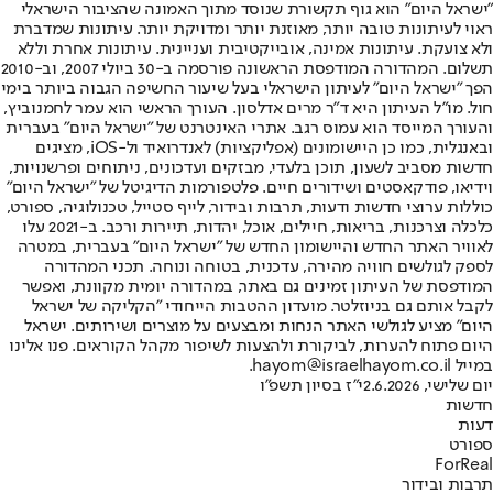
"ישראל היום" הוא גוף תקשורת שנוסד מתוך האמונה שהציבור הישראלי
ראוי לעיתונות טובה יותר, מאוזנת יותר ומדויקת יותר. עיתונות שמדברת
ולא צועקת. עיתונות אמינה, אובייקטיבית ועניינית. עיתונות אחרת וללא
תשלום. המהדורה המודפסת הראשונה פורסמה ב-30 ביולי 2007, וב-2010
הפך "ישראל היום" לעיתון הישראלי בעל שיעור החשיפה הגבוה ביותר בימי
חול. מו"ל העיתון היא ד"ר מרים אדלסון. העורך הראשי הוא עמר לחמנוביץ,
והעורך המייסד הוא עמוס רגב. אתרי האינטרנט של "ישראל היום" בעברית
ובאנגלית, כמו כן היישומונים (אפליקציות) לאנדרואיד ול-iOS, מציגים
חדשות מסביב לשעון, תוכן בלעדי, מבזקים ועדכונים, ניתוחים ופרשנויות,
וידיאו, פודקאסטים ושידורים חיים. פלטפורמות הדיגיטל של "ישראל היום"
כוללות ערוצי חדשות ודעות, תרבות ובידור, לייף סטייל, טכנולוגיה, ספורט,
כלכלה וצרכנות, בריאות, חיילים, אוכל, יהדות, תיירות ורכב. ב-2021 עלו
לאוויר האתר החדש והיישומון החדש של "ישראל היום" בעברית, במטרה
לספק לגולשים חוויה מהירה, עדכנית, בטוחה ונוחה. תכני המהדורה
המודפסת של העיתון זמינים גם באתר, במהדורה יומית מקוונת, ואפשר
לקבל אותם גם בניוזלטר. מועדון ההטבות הייחודי "הקליקה של ישראל
היום" מציע לגולשי האתר הנחות ומבצעים על מוצרים ושירותים. ישראל
היום פתוח להערות, לביקורת ולהצעות לשיפור מקהל הקוראים. פנו אלינו
במייל hayom@israelhayom.co.il.
יום שלישי, 2.6.2026
י"ז בסיון תשפ"ו
חדשות
דעות
ספורט
ForReal
תרבות ובידור