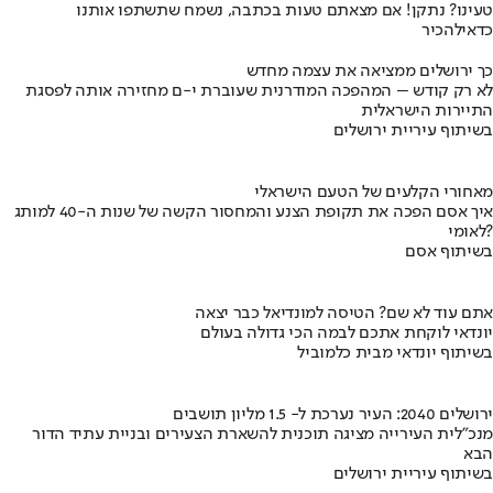
טעינו? נתקן! אם מצאתם טעות בכתבה, נשמח שתשתפו אותנו
כדאי
להכיר
כך ירושלים ממציאה את עצמה מחדש
לא רק קודש – המהפכה המודרנית שעוברת י-ם מחזירה אותה לפסגת
התיירות הישראלית
בשיתוף עיריית ירושלים
מאחורי הקלעים של הטעם הישראלי
איך אסם הפכה את תקופת הצנע והמחסור הקשה של שנות ה-40 למותג
לאומי?
בשיתוף אסם
אתם עוד לא שם? הטיסה למונדיאל כבר יצאה
יונדאי לוקחת אתכם לבמה הכי גדולה בעולם
בשיתוף יונדאי מבית כלמוביל
ירושלים 2040: העיר נערכת ל- 1.5 מליון תושבים
מנכ"לית העירייה מציגה תוכנית להשארת הצעירים ובניית עתיד הדור
הבא
בשיתוף עיריית ירושלים