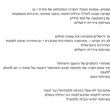
שופינג, אמנות ואוכל: המרכז המתחדש של מזרח י-ם
קפיצה קטנה לחו"ל: טיילת חדשה, מיצגי אמנות, וכיכרות משופצות
בהשקעה של 100 מיליון ₪
בשיתוף עיריית ירושלים
כך ירושלים ממציאה את עצמה מחדש
לא רק קודש – המהפכה המודרנית שעוברת י-ם מחזירה אותה לפסגת
התיירות הישראלית
בשיתוף עיריית ירושלים
מאחורי הקלעים של הטעם הישראלי
איך אסם הפכה את תקופת הצנע והמחסור הקשה של שנות ה-40 למותג
לאומי?
בשיתוף אסם
אתם עוד לא שם? הטיסה למונדיאל כבר יצאה
יונדאי לוקחת אתכם לבמה הכי גדולה בעולם
בשיתוף יונדאי מבית כלמוביל