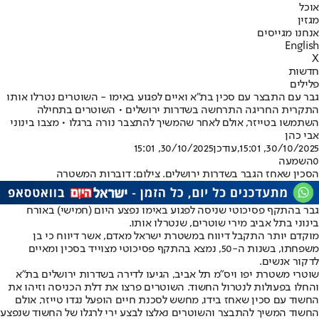
אוכל
מגזין
אנחנו מגייסים
English
X
חדשות
פלילים
גבר עם התבצר עם סכין בת"א ואיים לפגוע באימו - השוטרים נטרלו אותו
התקרית החריגה התרחשה בשדרות ירושלים • השוטרים בתחילה
השתמשו בטייזר, אולם לאחר שהמשיך להתצבר נורה ברגלו • מצבו בינוני
אבי כהן
30/10/2025, 15:01
,עודכן
30/10/2025, 15:01
0
השמעה
הסכין שאחז הגבר בשדרות ירושלים. צילום: דוברות המשטרה
גבר בהתקף פסיכוטי שניסה לפגוע באימו נפצע היום (חמישי) באורח
בינוני בתל אביב מירי שוטרים, שנטרלו אותו.
מוקדם יותר התקבל דיווח במשטרת ישראל מאדם, אשר דיווח כי בן
משפחתו, בשנות ה-50, נמצא בהתקף פסיכוטי מצוייד בסכין ומאיים
לדקור אנשים.
שוטרי משטרת יפו ויס"מ תל אביב, הגיעו לדירה בשדרות ירושלים בת"א
והחלו בפעולות לנטרול החשוד. השוטרים פרצו את דלת הכניסה וזיהו את
החשוד עם סכין שאחז בידו, מחשש לסכנת חיים הופעל נגדו טייזר, אולם
החשוד המשיך להתבצר והשוטרים נאלצו לבצע ירי לרגלו של החשוד שנפצע