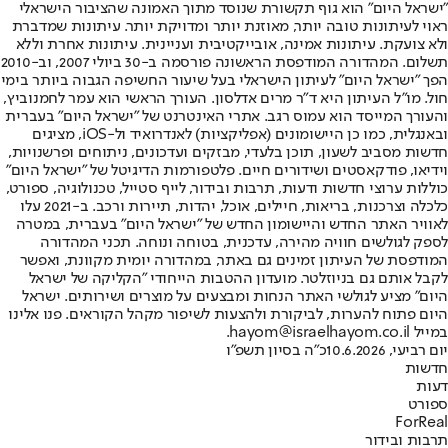
"ישראל היום" הוא גוף תקשורת שנוסד מתוך האמונה שהציבור הישראלי
ראוי לעיתונות טובה יותר, מאוזנת יותר ומדויקת יותר. עיתונות שמדברת
ולא צועקת. עיתונות אמינה, אובייקטיבית ועניינית. עיתונות אחרת וללא
תשלום. המהדורה המודפסת הראשונה פורסמה ב-30 ביולי 2007, וב-2010
הפך "ישראל היום" לעיתון הישראלי בעל שיעור החשיפה הגבוה ביותר בימי
חול. מו"ל העיתון היא ד"ר מרים אדלסון. העורך הראשי הוא עמר לחמנוביץ,
והעורך המייסד הוא עמוס רגב. אתרי האינטרנט של "ישראל היום" בעברית
ובאנגלית, כמו כן היישומונים (אפליקציות) לאנדרואיד ול-iOS, מציגים
חדשות מסביב לשעון, תוכן בלעדי, מבזקים ועדכונים, ניתוחים ופרשנויות,
וידיאו, פודקאסטים ושידורים חיים. פלטפורמות הדיגיטל של "ישראל היום"
כוללות ערוצי חדשות ודעות, תרבות ובידור, לייף סטייל, טכנולוגיה, ספורט,
כלכלה וצרכנות, בריאות, חיילים, אוכל, יהדות, תיירות ורכב. ב-2021 עלו
לאוויר האתר החדש והיישומון החדש של "ישראל היום" בעברית, במטרה
לספק לגולשים חוויה מהירה, עדכנית, בטוחה ונוחה. תכני המהדורה
המודפסת של העיתון זמינים גם באתר, במהדורה יומית מקוונת, ואפשר
לקבל אותם גם בניוזלטר. מועדון ההטבות הייחודי "הקליקה של ישראל
היום" מציע לגולשי האתר הנחות ומבצעים על מוצרים ושירותים. ישראל
היום פתוח להערות, לביקורת ולהצעות לשיפור מקהל הקוראים. פנו אלינו
במייל hayom@israelhayom.co.il.
יום רביעי, 10.6.2026
כ"ה בסיון תשפ"ו
חדשות
דעות
ספורט
ForReal
תרבות ובידור