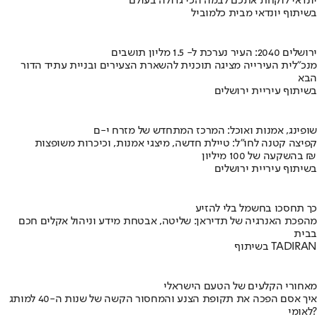
יונדאי לוקחת אתכם לבמה הכי גדולה בעולם
בשיתוף יונדאי מבית כלמוביל
ירושלים 2040: העיר נערכת ל- 1.5 מליון תושבים
מנכ"לית העירייה מציגה תוכנית להשארת הצעירים ובניית עתיד הדור
הבא
בשיתוף עיריית ירושלים
שופינג, אמנות ואוכל: המרכז המתחדש של מזרח י-ם
קפיצה קטנה לחו"ל: טיילת חדשה, מיצגי אמנות, וכיכרות משופצות
בהשקעה של 100 מיליון ₪
בשיתוף עיריית ירושלים
כך תחסכו בחשמל בלי להזיע
מהפכת האנרגיה של תדיראן: שליטה, אבטחת מידע וניהול אקלים חכם
בבית
בשיתוף TADIRAN
מאחורי הקלעים של הטעם הישראלי
איך אסם הפכה את תקופת הצנע והמחסור הקשה של שנות ה-40 למותג
לאומי?