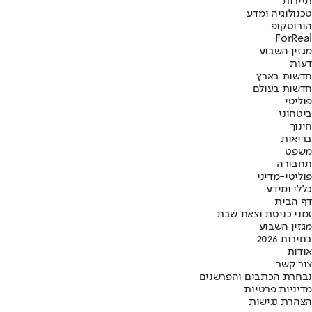
תיירות
טכנולוגיה ומדע
הורוסקופ
ForReal
מגזין השבוע
דעות
חדשות בארץ
חדשות בעולם
פוליטי
ביטחוני
חינוך
בריאות
משפט
תחבורה
פוליטי-מדיני
כללי ומידע
דף הבית
זמני כניסת וצאת שבת
מגזין השבוע
בחירות 2026
אודות
צור קשר
נבחרת הכתבים והפרשנים
מדיניות פרטיות
הצהרת נגישות