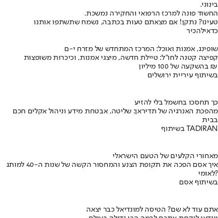
בינוני.
החשוד פונה למרכז הרפואי והחקירה נמשכת.
טעינו? נתקן! אם מצאתם טעות בכתבה, נשמח שתשתפו אותנו
כדאי
להכיר
שופינג, אמנות ואוכל: המרכז המתחדש של מזרח י-ם
קפיצה קטנה לחו"ל: טיילת חדשה, מיצגי אמנות, וכיכרות משופצות
בהשקעה של 100 מיליון ₪
בשיתוף עיריית ירושלים
כך תחסכו בחשמל בלי להזיע
מהפכת האנרגיה של תדיראן: שליטה, אבטחת מידע וניהול אקלים חכם
בבית
בשיתוף TADIRAN
מאחורי הקלעים של הטעם הישראלי
איך אסם הפכה את תקופת הצנע והמחסור הקשה של שנות ה-40 למותג
לאומי?
בשיתוף אסם
אתם עוד לא שם? הטיסה למונדיאל כבר יצאה