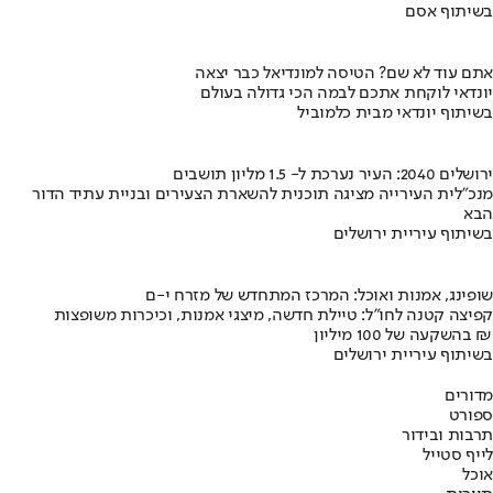
בשיתוף אסם
אתם עוד לא שם? הטיסה למונדיאל כבר יצאה
יונדאי לוקחת אתכם לבמה הכי גדולה בעולם
בשיתוף יונדאי מבית כלמוביל
ירושלים 2040: העיר נערכת ל- 1.5 מליון תושבים
מנכ"לית העירייה מציגה תוכנית להשארת הצעירים ובניית עתיד הדור
הבא
בשיתוף עיריית ירושלים
שופינג, אמנות ואוכל: המרכז המתחדש של מזרח י-ם
קפיצה קטנה לחו"ל: טיילת חדשה, מיצגי אמנות, וכיכרות משופצות
בהשקעה של 100 מיליון ₪
בשיתוף עיריית ירושלים
מדורים
ספורט
תרבות ובידור
לייף סטייל
אוכל