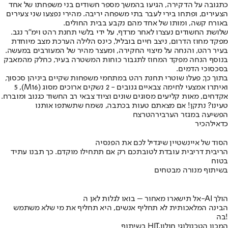
כתגובה על הדקירה, הגיעו בהמשך מספר חשודים בני משפחתו של אחד
הצעירים, ופתחו בירי לעבר בתי משפחה יריבה. מהירי נפצעו שני צעירים
באורח קשה, ומותו של אחד מהם נקבע בבית החולים.
שלושת החשודים נעצרו לאחר מרדף, על ידי בלשי תחנת רהט וימ״ר נגב.
מפקד מחוז הדרום, ניצב חיים בובליל, כינס הלילה הערכת מצב מיוחדת
בעיר רהט, והנחה על מיצוי החקירה, ומעצר מהיר של המעורבים במעשה.
בנוסף הנחה מפקד המחוז לתגבור כוחות המשטרה בעיר, כחלק מהמאבק
בסכסוכי הדמים.
בתוך כך, פעלו שוטרי תחנת רהט במתחמי משפחות שקיים ביניהן סכסוך,
ואיתרו אמצעי לחימה צבאיים גנובים - 2 נשקים ארוכים מסוג (M16), 5
אקדחים, מאות קליעים מסוגים שונים וציוד צבאי רב החשוד כגנוב ומוברח.
טעינו? נתקן! אם מצאתם טעות בכתבה, נשמח שתשתפו אותנו
הפשיעה במגזר הערבי
רהט
רצח
כדאי
להכיר
הסוד של איינשטיין שיגדיל לכם את הפנסיה
הריבית דריבית עובדת לטובתכם רק אם תתחילו מוקדם. כך תבנו עתיד
בטוח
בשיתוף מנורה מבטחים
אל תישארו מאחור – בואו לגלות לאן ה-AI הולך
הבינה המלאכותית לא תחליף אנשים, היא תחליף את מי שלא משתמש
בה!
בשיתוף HIT,המכון הטכנולוגי חולון