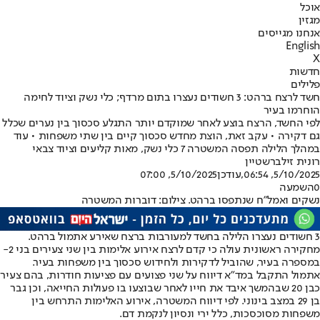
אוכל
מגזין
אנחנו מגייסים
English
X
חדשות
פלילים
חשד לרצח ברהט: 3 חשודים נעצרו בתום מרדף; כלי נשק וציוד לחימה
הוחרמו בעיר
לפי החשד, הרצח בוצע לאחר שמוקדם יותר התגלע סכסוך בין נערים שכלל
גם דקירה • עקב זאת, הוצת מחדש סכסוך קיים בין שתי משפחות • עוד
במהלך הלילה תפסה המשטרה 7 כלי נשק, מאות קליעים וציוד צבאי
רונית זילברשטיין
5/10/2025, 06:54
,עודכן
5/10/2025, 07:00
0
השמעה
נשקים ואמל"ח שנתפסו ברהט. צילום: דוברות המשטרה
3 חשודים נעצרו הלילה בחשד למעורבות ברצח שאירע אתמול ברהט.
מחקירה ראשונית עולה כי קדם לרצח אירוע אלימות בין שני צעירים בני 2-
במספרה בעיר, שהוביל לדקירות ולחידוש סכסוך בין משפחות בעיר.
אתמול התקבל במד"א דיווח על שני פצועים עם פציעות חודרות, בהם צעיר
כבן 20 שבהמשך איבד את חייו לאחר שבוצעו בו פעולות החייאה, וכן גבר
בן 29 במצב בינוני. לפי דיווח המשטרה, אירוע האלימות התרחש בין
משפחות מסוכסכות, כלל ירי ונסיון לנקמת דם.