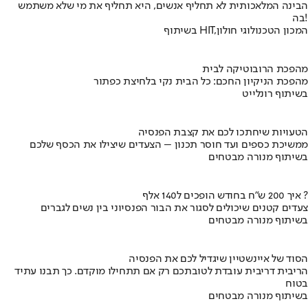
הבינה המלאכותית לא תחליף אנשים, היא תחליף את מי שלא משתמש
בה!
בשיתוף HIT,המכון הטכנולוגי חולון
מהפכת הרובוטיקה לבית
מהפכת הניקיון החכם: כל הבית נקי בלחיצת כפתור
בשיתוף רונלייט
הטעויות שיחתכו לכם את קצבת הפנסיה
ממשיכת כספים ועד חוסר תכנון – הצעדים שיצילו את הכסף שלכם
בשיתוף מנורה מבטחים
איך 200 ש"ח בחודש הופכים ל140 אלף ?
צעדים קטנים שיכולים לסגור את הבור הפנסיוני בין נשים לגברים
בשיתוף מנורה מבטחים
הסוד של איינשטיין שיגדיל לכם את הפנסיה
הריבית דריבית עובדת לטובתכם רק אם תתחילו מוקדם. כך תבנו עתיד
בטוח
בשיתוף מנורה מבטחים