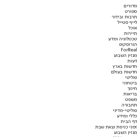
מדורים
ספורט
תרבות ובידור
לייף סטייל
אוכל
תיירות
טכנולוגיה ומדע
הורוסקופ
ForReal
מגזין השבוע
דעות
חדשות בארץ
חדשות בעולם
פוליטי
ביטחוני
חינוך
בריאות
משפט
תחבורה
פוליטי-מדיני
כללי ומידע
דף הבית
זמני כניסת וצאת שבת
מגזין השבוע