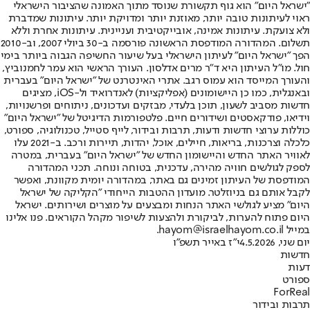
"ישראל היום" הוא גוף תקשורת שנוסד מתוך האמונה שהציבור הישראלי
ראוי לעיתונות טובה יותר, מאוזנת יותר ומדויקת יותר. עיתונות שמדברת
ולא צועקת. עיתונות אמינה, אובייקטיבית ועניינית. עיתונות אחרת וללא
תשלום. המהדורה המודפסת הראשונה פורסמה ב-30 ביולי 2007, וב-2010
הפך "ישראל היום" לעיתון הישראלי בעל שיעור החשיפה הגבוה ביותר בימי
חול. מו"ל העיתון היא ד"ר מרים אדלסון. העורך הראשי הוא עמר לחמנוביץ,
והעורך המייסד הוא עמוס רגב. אתרי האינטרנט של "ישראל היום" בעברית
ובאנגלית, כמו כן היישומונים (אפליקציות) לאנדרואיד ול-iOS, מציגים
חדשות מסביב לשעון, תוכן בלעדי, מבזקים ועדכונים, ניתוחים ופרשנויות,
וידיאו, פודקאסטים ושידורים חיים. פלטפורמות הדיגיטל של "ישראל היום"
כוללות ערוצי חדשות ודעות, תרבות ובידור, לייף סטייל, טכנולוגיה, ספורט,
כלכלה וצרכנות, בריאות, חיילים, אוכל, יהדות, תיירות ורכב. ב-2021 עלו
לאוויר האתר החדש והיישומון החדש של "ישראל היום" בעברית, במטרה
לספק לגולשים חוויה מהירה, עדכנית, בטוחה ונוחה. תכני המהדורה
המודפסת של העיתון זמינים גם באתר, במהדורה יומית מקוונת, ואפשר
לקבל אותם גם בניוזלטר. מועדון ההטבות הייחודי "הקליקה של ישראל
היום" מציע לגולשי האתר הנחות ומבצעים על מוצרים ושירותים. ישראל
היום פתוח להערות, לביקורת ולהצעות לשיפור מקהל הקוראים. פנו אלינו
במייל hayom@israelhayom.co.il.
יום שני, 4.5.2026
י"ז באייר תשפ"ו
חדשות
דעות
ספורט
ForReal
תרבות ובידור