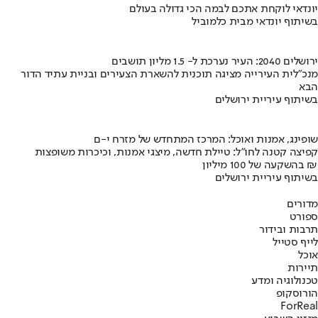
יונדאי לוקחת אתכם לבמה הכי גדולה בעולם
בשיתוף יונדאי מבית כלמוביל
ירושלים 2040: העיר נערכת ל- 1.5 מליון תושבים
מנכ"לית העירייה מציגה תוכנית להשארת הצעירים ובניית עתיד הדור
הבא
בשיתוף עיריית ירושלים
שופינג, אמנות ואוכל: המרכז המתחדש של מזרח י-ם
קפיצה קטנה לחו"ל: טיילת חדשה, מיצגי אמנות, וכיכרות משופצות
בהשקעה של 100 מיליון ₪
בשיתוף עיריית ירושלים
מדורים
ספורט
תרבות ובידור
לייף סטייל
אוכל
תיירות
טכנולוגיה ומדע
הורוסקופ
ForReal