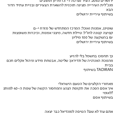
ירושלים 2040: העיר נערכת ל- 1.5 מליון תושבים
מנכ"לית העירייה מציגה תוכנית להשארת הצעירים ובניית עתיד הדור
הבא
בשיתוף עיריית ירושלים
שופינג, אמנות ואוכל: המרכז המתחדש של מזרח י-ם
קפיצה קטנה לחו"ל: טיילת חדשה, מיצגי אמנות, וכיכרות משופצות
בהשקעה של 100 מיליון ₪
בשיתוף עיריית ירושלים
כך תחסכו בחשמל בלי להזיע
מהפכת האנרגיה של תדיראן: שליטה, אבטחת מידע וניהול אקלים חכם
בבית
בשיתוף TADIRAN
מאחורי הקלעים של הטעם הישראלי
איך אסם הפכה את תקופת הצנע והמחסור הקשה של שנות ה-40 למותג
לאומי?
בשיתוף אסם
אתם עוד לא שם? הטיסה למונדיאל כבר יצאה