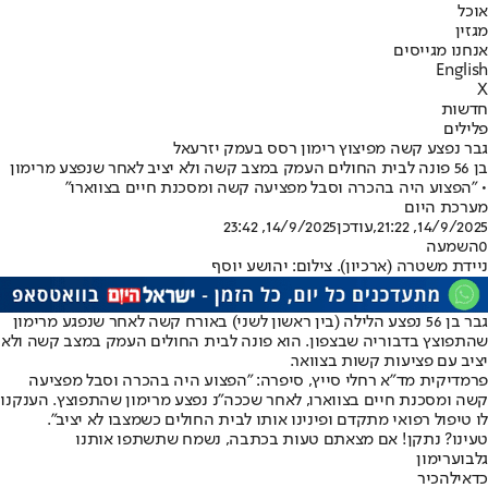
אוכל
מגזין
אנחנו מגייסים
English
X
חדשות
פלילים
גבר נפצע קשה מפיצוץ רימון רסס בעמק יזרעאל
בן 56 פונה לבית החולים העמק במצב קשה ולא יציב לאחר שנפצע מרימון
• "הפצוע היה בהכרה וסבל מפציעה קשה ומסכנת חיים בצווארו"
מערכת היום
14/9/2025, 21:22
,עודכן
14/9/2025, 23:42
0
השמעה
ניידת משטרה (ארכיון). צילום: יהושע יוסף
גבר בן 56 נפצע הלילה (בין ראשון לשני) באורח קשה לאחר שנפגע מרימון
שהתפוצץ בדבוריה שבצפון. הוא פונה לבית החולים העמק במצב קשה ולא
יציב עם פציעות קשות בצוואר.
פרמדיקית מד"א רחלי סייץ, סיפרה: "הפצוע היה בהכרה וסבל מפציעה
קשה ומסכנת חיים בצווארו, לאחר שככה"נ נפצע מרימון שהתפוצץ. הענקנו
לו טיפול רפואי מתקדם ופינינו אותו לבית החולים כשמצבו לא יציב".
טעינו? נתקן! אם מצאתם טעות בכתבה, נשמח שתשתפו אותנו
גלבוע
רימון
כדאי
להכיר