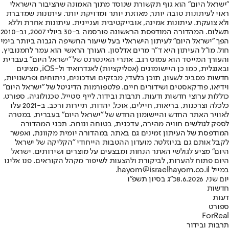
"ישראל היום" הוא גוף תקשורת שנוסד מתוך האמונה שהציבור הישראלי
ראוי לעיתונות טובה יותר, מאוזנת יותר ומדויקת יותר. עיתונות שמדברת
ולא צועקת. עיתונות אמינה, אובייקטיבית ועניינית. עיתונות אחרת וללא
תשלום. המהדורה המודפסת הראשונה פורסמה ב-30 ביולי 2007, וב-2010
הפך "ישראל היום" לעיתון הישראלי בעל שיעור החשיפה הגבוה ביותר בימי
חול. מו"ל העיתון היא ד"ר מרים אדלסון. העורך הראשי הוא עמר לחמנוביץ,
והעורך המייסד הוא עמוס רגב. אתרי האינטרנט של "ישראל היום" בעברית
ובאנגלית, כמו כן היישומונים (אפליקציות) לאנדרואיד ול-iOS, מציגים
חדשות מסביב לשעון, תוכן בלעדי, מבזקים ועדכונים, ניתוחים ופרשנויות,
וידיאו, פודקאסטים ושידורים חיים. פלטפורמות הדיגיטל של "ישראל היום"
כוללות ערוצי חדשות ודעות, תרבות ובידור, לייף סטייל, טכנולוגיה, ספורט,
כלכלה וצרכנות, בריאות, חיילים, אוכל, יהדות, תיירות ורכב. ב-2021 עלו
לאוויר האתר החדש והיישומון החדש של "ישראל היום" בעברית, במטרה
לספק לגולשים חוויה מהירה, עדכנית, בטוחה ונוחה. תכני המהדורה
המודפסת של העיתון זמינים גם באתר, במהדורה יומית מקוונת, ואפשר
לקבל אותם גם בניוזלטר. מועדון ההטבות הייחודי "הקליקה של ישראל
היום" מציע לגולשי האתר הנחות ומבצעים על מוצרים ושירותים. ישראל
היום פתוח להערות, לביקורת ולהצעות לשיפור מקהל הקוראים. פנו אלינו
במייל hayom@israelhayom.co.il.
יום שני, 8.6.2026
כ"ג בסיון תשפ"ו
חדשות
דעות
ספורט
ForReal
תרבות ובידור