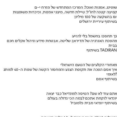
שופינג, אמנות ואוכל: המרכז המתחדש של מזרח י-ם
קפיצה קטנה לחו"ל: טיילת חדשה, מיצגי אמנות, וכיכרות משופצות
בהשקעה של 100 מיליון ₪
בשיתוף עיריית ירושלים
כך תחסכו בחשמל בלי להזיע
מהפכת האנרגיה של תדיראן: שליטה, אבטחת מידע וניהול אקלים חכם
בבית
בשיתוף TADIRAN
מאחורי הקלעים של הטעם הישראלי
איך אסם הפכה את תקופת הצנע והמחסור הקשה של שנות ה-40 למותג
לאומי?
בשיתוף אסם
אתם עוד לא שם? הטיסה למונדיאל כבר יצאה
יונדאי לוקחת אתכם לבמה הכי גדולה בעולם
בשיתוף יונדאי מבית כלמוביל