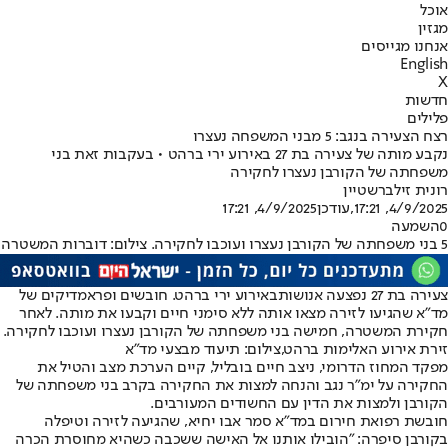
אוכל
מגזין
אנחנו מגייסים
English
X
חדשות
פלילים
רצח הצעירה בנגב: 5 מבני המשפחה נעצרו
נקבע מותה של צעירה בת 27 באירוע ירי ברהט • בעקבות זאת בני
משפחתה של הקורבן נעצרו לחקירה
רונית זילברשטיין
4/9/2025, 17:21
,עודכן
4/9/2025, 17:21
0
השמעה
5 בני משפחתה של הקורבן נעצרו ועוכבו לחקירה. צילום: דוברות המשטרה
צעירה בת 27 נפצעה אנושות
באירוע ירי ברהט. חובשים ופראמדיקים של
מד"א שהגיעו לזירה מצאו אותה ללא סימני חיים וקבעו את מותה. לאחר
חקירת המשטרה, חמישה בני משפחתה של הקורבן נעצרו ועוכבו לחקירה.
זירת אירוע האלימות ברהט,צילום: תיעוד מבצעי מד"א
מפקד המחוז הדרומי, ניצב חיים בובליל, קיים הערכת מצב והטיל את
החקירה על ימ״ר נגב והנחה למצות את החקירה בקרב בני משפחתה של
הקורבן ולמצות את הדין עם החשודים המעורבים.
חובשת רפואת חירום במד"א סמר אבו יחיא, שהגיעה לזירה וטיפלה
בקורבן סיפרה: "הובילו אותנו אל האישה ששכבה כשהיא מחוסרת הכרה