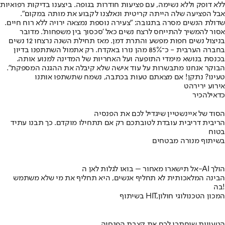
ללא דופק וללא נשימה, עם פציעות חודרות בגופה. ביצענו בדיקות רפואיות
אבל הפציעה שלה הייתה קריטית ונאלצנו לקבוע את מותה במקום".
שדולת הנשים מסרה בתגובה: "צעירה נוספת נמצאה ירויה ללא רוח חיים.
אסור להמשיך להתייחס לרצח נשים כאל 'סכסוך בין משפחות'. מדובר
בניצול נשים חפות מפשע והתרת דמן. מאז תחילת השנה נרצחו 12 נשים
בחברה הערבית - כ־85% מהן נורו באקדח. רק אתמול השתתפנו בדיון
בכנסת בנושא מימדי התופעה ועל האחריות של המדינה למנוע אותה.
הבוקר אנחנו מתבשרות על עוד אישה שלא קיבלה את ההגנה המספקת".
טעינו? נתקן! אם מצאתם טעות בכתבה, נשמח שתשתפו אותנו
אירוע ירי
רהט
כדאי
להכיר
הסוד של איינשטיין שיגדיל לכם את הפנסיה
הריבית דריבית עובדת לטובתכם רק אם תתחילו מוקדם. כך תבנו עתיד
בטוח
בשיתוף מנורה מבטחים
אל תישארו מאחור – בואו לגלות לאן ה-AI הולך
הבינה המלאכותית לא תחליף אנשים, היא תחליף את מי שלא משתמש
בה!
בשיתוף HIT,המכון הטכנולוגי חולון
הטעויות שיחתכו לכם את קצבת הפנסיה