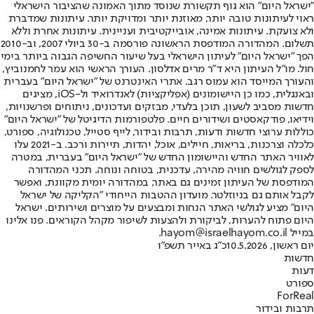
"ישראל היום" הוא גוף תקשורת שנוסד מתוך האמונה שהציבור הישראלי
ראוי לעיתונות טובה יותר, מאוזנת יותר ומדויקת יותר. עיתונות שמדברת
ולא צועקת. עיתונות אמינה, אובייקטיבית ועניינית. עיתונות אחרת וללא
תשלום. המהדורה המודפסת הראשונה פורסמה ב-30 ביולי 2007, וב-2010
הפך "ישראל היום" לעיתון הישראלי בעל שיעור החשיפה הגבוה ביותר בימי
חול. מו"ל העיתון היא ד"ר מרים אדלסון. העורך הראשי הוא עמר לחמנוביץ,
והעורך המייסד הוא עמוס רגב. אתרי האינטרנט של "ישראל היום" בעברית
ובאנגלית, כמו כן היישומונים (אפליקציות) לאנדרואיד ול-iOS, מציגים
חדשות מסביב לשעון, תוכן בלעדי, מבזקים ועדכונים, ניתוחים ופרשנויות,
וידיאו, פודקאסטים ושידורים חיים. פלטפורמות הדיגיטל של "ישראל היום"
כוללות ערוצי חדשות ודעות, תרבות ובידור, לייף סטייל, טכנולוגיה, ספורט,
כלכלה וצרכנות, בריאות, חיילים, אוכל, יהדות, תיירות ורכב. ב-2021 עלו
לאוויר האתר החדש והיישומון החדש של "ישראל היום" בעברית, במטרה
לספק לגולשים חוויה מהירה, עדכנית, בטוחה ונוחה. תכני המהדורה
המודפסת של העיתון זמינים גם באתר, במהדורה יומית מקוונת, ואפשר
לקבל אותם גם בניוזלטר. מועדון ההטבות הייחודי "הקליקה של ישראל
היום" מציע לגולשי האתר הנחות ומבצעים על מוצרים ושירותים. ישראל
היום פתוח להערות, לביקורת ולהצעות לשיפור מקהל הקוראים. פנו אלינו
במייל hayom@israelhayom.co.il.
יום ראשון, 10.5.2026
כ"ג באייר תשפ"ו
חדשות
דעות
ספורט
ForReal
תרבות ובידור