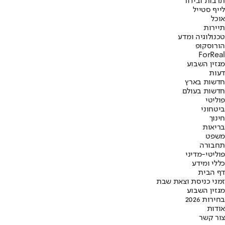
תרבות ובידור
לייף סטייל
אוכל
תיירות
טכנולוגיה ומדע
הורוסקופ
ForReal
מגזין השבוע
דעות
חדשות בארץ
חדשות בעולם
פוליטי
ביטחוני
חינוך
בריאות
משפט
תחבורה
פוליטי-מדיני
כללי ומידע
דף הבית
זמני כניסת וצאת שבת
מגזין השבוע
בחירות 2026
אודות
צור קשר