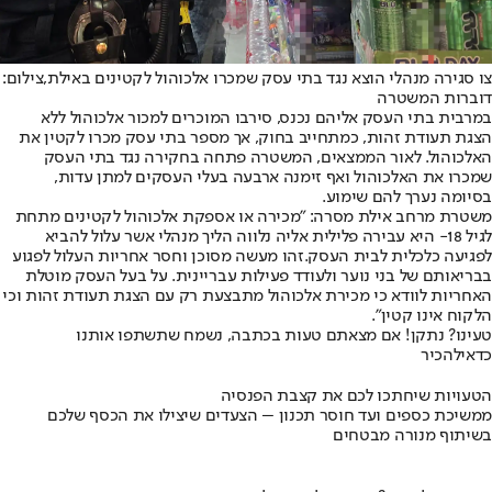
צו סגירה מנהלי הוצא נגד בתי עסק שמכרו אלכוהול לקטינים באילת,צילום:
דוברות המשטרה
במרבית בתי העסק אליהם נכנס, סירבו המוכרים למכור אלכוהול ללא
הצגת תעודת זהות, כמתחייב בחוק, אך מספר בתי עסק מכרו לקטין את
האלכוהול. לאור הממצאים, המשטרה פתחה בחקירה נגד בתי העסק
שמכרו את האלכוהול ואף זימנה ארבעה בעלי העסקים למתן עדות,
בסיומה נערך להם שימוע.
משטרת מרחב אילת מסרה: "מכירה או אספקת אלכוהול לקטינים מתחת
לגיל 18- היא עבירה פלילית אליה נלווה הליך מנהלי אשר עלול להביא
לפגיעה כלכלית לבית העסק.זהו מעשה מסוכן וחסר אחריות העלול לפגוע
בבריאותם של בני נוער ולעודד פעילות עבריינית. על בעל העסק מוטלת
האחריות לוודא כי מכירת אלכוהול מתבצעת רק עם הצגת תעודת זהות וכי
הלקוח אינו קטין".
טעינו? נתקן! אם מצאתם טעות בכתבה, נשמח שתשתפו אותנו
כדאי
להכיר
הטעויות שיחתכו לכם את קצבת הפנסיה
ממשיכת כספים ועד חוסר תכנון – הצעדים שיצילו את הכסף שלכם
בשיתוף מנורה מבטחים