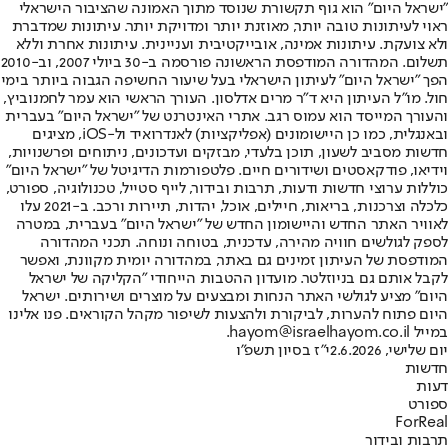
"ישראל היום" הוא גוף תקשורת שנוסד מתוך האמונה שהציבור הישראלי
ראוי לעיתונות טובה יותר, מאוזנת יותר ומדויקת יותר. עיתונות שמדברת
ולא צועקת. עיתונות אמינה, אובייקטיבית ועניינית. עיתונות אחרת וללא
תשלום. המהדורה המודפסת הראשונה פורסמה ב-30 ביולי 2007, וב-2010
הפך "ישראל היום" לעיתון הישראלי בעל שיעור החשיפה הגבוה ביותר בימי
חול. מו"ל העיתון היא ד"ר מרים אדלסון. העורך הראשי הוא עמר לחמנוביץ,
והעורך המייסד הוא עמוס רגב. אתרי האינטרנט של "ישראל היום" בעברית
ובאנגלית, כמו כן היישומונים (אפליקציות) לאנדרואיד ול-iOS, מציגים
חדשות מסביב לשעון, תוכן בלעדי, מבזקים ועדכונים, ניתוחים ופרשנויות,
וידיאו, פודקאסטים ושידורים חיים. פלטפורמות הדיגיטל של "ישראל היום"
כוללות ערוצי חדשות ודעות, תרבות ובידור, לייף סטייל, טכנולוגיה, ספורט,
כלכלה וצרכנות, בריאות, חיילים, אוכל, יהדות, תיירות ורכב. ב-2021 עלו
לאוויר האתר החדש והיישומון החדש של "ישראל היום" בעברית, במטרה
לספק לגולשים חוויה מהירה, עדכנית, בטוחה ונוחה. תכני המהדורה
המודפסת של העיתון זמינים גם באתר, במהדורה יומית מקוונת, ואפשר
לקבל אותם גם בניוזלטר. מועדון ההטבות הייחודי "הקליקה של ישראל
היום" מציע לגולשי האתר הנחות ומבצעים על מוצרים ושירותים. ישראל
היום פתוח להערות, לביקורת ולהצעות לשיפור מקהל הקוראים. פנו אלינו
במייל hayom@israelhayom.co.il.
יום שלישי, 2.6.2026
י"ז בסיון תשפ"ו
חדשות
דעות
ספורט
ForReal
תרבות ובידור