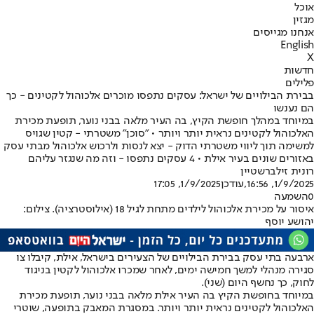
אוכל
מגזין
אנחנו מגייסים
English
X
חדשות
פלילים
בבירת הבילויים של ישראל: עסקים נתפסו מוכרים אלכוהול לקטינים - כך
הם נענשו
במיוחד במהלך חופשת הקיץ, בה העיר מלאה בבני נוער, תופעת מכירת
האלכוהול לקטינים נראית יותר ויותר • "סוכן" משטרתי - קטין שגויס
למשימה תוך ליווי משטרתי הדוק - יצא לנסות ולרכוש אלכוהול מבתי עסק
באזורים שונים בעיר אילת • 4 עסקים נתפסו - וזה מה שנגזר עליהם
רונית זילברשטיין
1/9/2025, 16:56
,עודכן
1/9/2025, 17:05
0
השמעה
איסור על מכירת אלכוהול לילדים מתחת לגיל 18 (אילוסטרציה). צילום:
יהושע יוסף
ארבעה בתי עסק בבירת הבילויים של הצעירים בישראל, אילת, קיבלו צו
סגירה מנהלי למשך חמישה ימים, לאחר שמכרו אלכוהול לקטין בניגוד
לחוק, כך נחשף היום (שני).
במיוחד בחופשת הקיץ בה העיר אילת מלאה בבני נוער, תופעת מכירת
האלכוהול לקטינים נראית יותר ויותר. במסגרת המאבק בתופעה, שוטרי