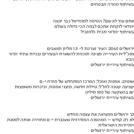
בשיתוף מנורה מבטחים
אתם עוד לא שם? הטיסה למונדיאל כבר יצאה
יונדאי לוקחת אתכם לבמה הכי גדולה בעולם
בשיתוף יונדאי מבית כלמוביל
ירושלים 2040: העיר נערכת ל- 1.5 מליון תושבים
מנכ"לית העירייה מציגה תוכנית להשארת הצעירים ובניית עתיד הדור
הבא
בשיתוף עיריית ירושלים
שופינג, אמנות ואוכל: המרכז המתחדש של מזרח י-ם
קפיצה קטנה לחו"ל: טיילת חדשה, מיצגי אמנות, וכיכרות משופצות
בהשקעה של 100 מיליון ₪
בשיתוף עיריית ירושלים
כך ירושלים ממציאה את עצמה מחדש
לא רק קודש – המהפכה המודרנית שעוברת י-ם מחזירה אותה לפסגת
התיירות הישראלית
בשיתוף עיריית ירושלים