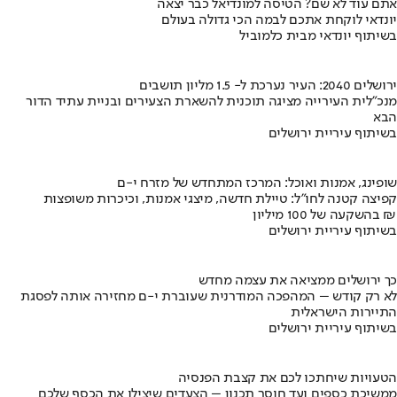
אתם עוד לא שם? הטיסה למונדיאל כבר יצאה
יונדאי לוקחת אתכם לבמה הכי גדולה בעולם
בשיתוף יונדאי מבית כלמוביל
ירושלים 2040: העיר נערכת ל- 1.5 מליון תושבים
מנכ"לית העירייה מציגה תוכנית להשארת הצעירים ובניית עתיד הדור
הבא
בשיתוף עיריית ירושלים
שופינג, אמנות ואוכל: המרכז המתחדש של מזרח י-ם
קפיצה קטנה לחו"ל: טיילת חדשה, מיצגי אמנות, וכיכרות משופצות
בהשקעה של 100 מיליון ₪
בשיתוף עיריית ירושלים
כך ירושלים ממציאה את עצמה מחדש
לא רק קודש – המהפכה המודרנית שעוברת י-ם מחזירה אותה לפסגת
התיירות הישראלית
בשיתוף עיריית ירושלים
הטעויות שיחתכו לכם את קצבת הפנסיה
ממשיכת כספים ועד חוסר תכנון – הצעדים שיצילו את הכסף שלכם