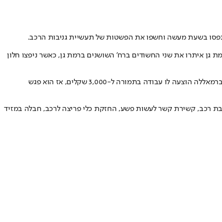
ת גן איתרו את שני החשודים ברח' השושנים ברמת גן, כאשר ניפצו חלון
בחיפוש שנערך נתפסו ברשות החשודים 4 שלטים לרכב, מכשיר להנעת רכבים, מנפץ שמשות ומספריים. בחקירה החשוד בן ה-24 מסר כי בעת שהיה ברמאללה הוצעה לו עבודה בתמורה ל-3,000 שקלים, אז הוא פגש
יבת רכב, קשירת קשר לעשות פשע, החזקת כלי פריצה לרכב, חבלה במזיד