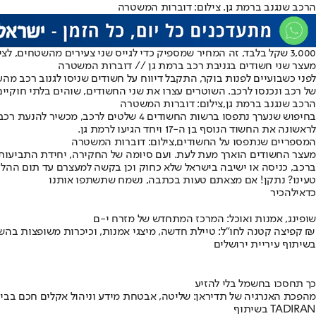
הרכב שנגנב ברמת גן. צילום: דוברות המשטרה
3,000 שקל בלבד, זה המחיר שמספיק כדי לגייס שני צעירים מהשטחים, לצייד אותם בציוד מקצועי ולשלוח אותם לגנוב רכב בלב רמת גן. השבוע הם נתפסו בשעת מעשה וחשפו את הפשטות של תעשיית גניבות הרכב.
מעצר שני חשודים בגניבת רכב ברמת גן // דוברות המשטרה
לפני כשבועיים לפנות בוקר, התקבל דיווח על חשודים שניסו לגנוב רכב מה
של רכב ונכנסו לרכב. השוטרים עצרו את שני החשודים, שוהים בלתי חוקיים, בני 24 ו-17, תושבי 
הרכב שנגנב ברמת גן,צילום: דוברות המשטרה
לראשונה את החשוד הנוסף בן ה-17 ויחד הגיעו לרמת גן.
המספריים שנתפסו על החשודים,צילום: דוברות המשטרה
מעצר החשודים הוארך מעת לעת. ועם סיומה של החקירה, יחידת התביעות ש
ברכב, כניסה או ישיבה בישראל שלא כחוק וכן בקשה למעצרם עד תום ההלי
טעינו? נתקן! אם מצאתם טעות בכתבה, נשמח שתשתפו אותנו
כדאי
להכיר
שופינג, אמנות ואוכל: המרכז המתחדש של מזרח י-ם
קפיצה קטנה לחו"ל: טיילת חדשה, מיצגי אמנות, וכיכרות משופצות בהשקעה של 100 מיליון ₪
בשיתוף עיריית ירושלים
כך תחסכו בחשמל בלי להזיע
מהפכת האנרגיה של תדיראן: שליטה, אבטחת מידע וניהול אקלים חכם בבי
בשיתוף TADIRAN