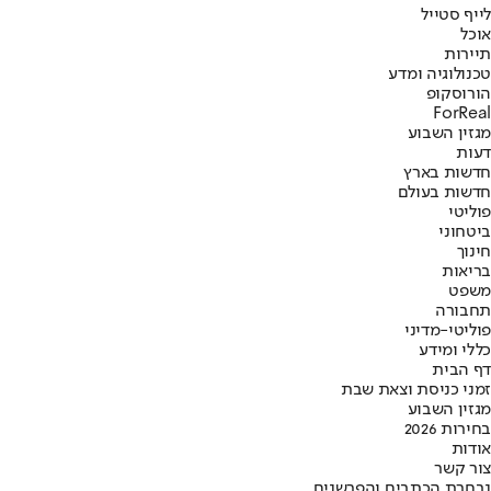
לייף סטייל
אוכל
תיירות
טכנולוגיה ומדע
הורוסקופ
ForReal
מגזין השבוע
דעות
חדשות בארץ
חדשות בעולם
פוליטי
ביטחוני
חינוך
בריאות
משפט
תחבורה
פוליטי-מדיני
כללי ומידע
דף הבית
זמני כניסת וצאת שבת
מגזין השבוע
בחירות 2026
אודות
צור קשר
נבחרת הכתבים והפרשנים