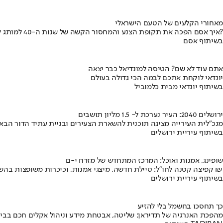
מאחורי הקלעים של הטעם הישראלי
איך אסם הפכה את תקופת הצנע והמחסור הקשה של שנות ה-40 למותג לאומי?
בשיתוף אסם
אתם עוד לא שם? הטיסה למונדיאל כבר יצאה
יונדאי לוקחת אתכם לבמה הכי גדולה בעולם
בשיתוף יונדאי מבית כלמוביל
ירושלים 2040: העיר נערכת ל- 1.5 מליון תושבים
מנכ"לית העירייה מציגה תוכנית להשארת הצעירים ובניית עתיד הדור הבא
בשיתוף עיריית ירושלים
שופינג, אמנות ואוכל: המרכז המתחדש של מזרח י-ם
קפיצה קטנה לחו"ל: טיילת חדשה, מיצגי אמנות, וכיכרות משופצות בהשקעה של 100 מיליון ₪
בשיתוף עיריית ירושלים
כך תחסכו בחשמל בלי להזיע
מהפכת האנרגיה של תדיראן: שליטה, אבטחת מידע וניהול אקלים חכם בבי