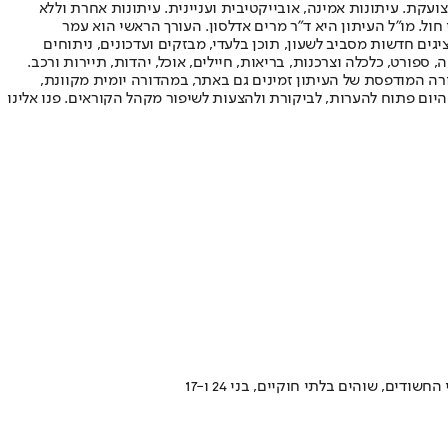
ועקת. עיתונות אמינה, אובייקטיבית ועניינית. עיתונות אחרת וללא
עור החשיפה הגבוה ביותר בימי חול. מו"ל העיתון היא ד"ר מרים אדלסון. העורך הראשי הוא עמר
 והעורך המייסד הוא עמוס רגב. אתרי האינטרנט של "ישראל היום" בעברית ובאנגלית, כמו כן היישומונים (אפליקציות) לאנדרואיד ול-iOS, מציגים חדשות מסביב לשעון, תוכן בלעדי, מבזקים ועדכונים, ניתוחים
, ספורט, כלכלה וצרכנות, בריאות, חיילים, אוכל, יהדות, תיירות ורכב.
דורה המודפסת של העיתון זמינים גם באתר, במהדורה יומית מקוונת,
היום פתוח להערות, לביקורת ולהצעות לשיפור מקהל הקוראים. פנו אלינו
ים, שוהים בלתי חוקיים, בני 24 ו-17