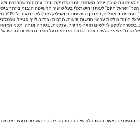
לעיתונות טובה יותר, מאוזנת יותר ומדויקת יותר. עיתונות שמדברת ולא צ
שלום. המהדורה המודפסת הראשונה פורסמה ב-30 ביולי 2007, וב-2010 הפך "ישראל היום" לעיתון הישראלי בעל שי
לחמנוביץ,
ל היום" כוללות ערוצי חדשות ודעות, תרבות ובידור, לייף סטייל, טכנולוגיה
ברית, במטרה לספק לגולשים חוויה מהירה, עדכנית, בטוחה ונוחה. תכני המה
ל היום" מציע לגולשי האתר הנחות ומבצעים על מוצרים ושירותים. ישראל 
חשודים כאשר ניפצו חלון של רכב ונכנסו לרכב • השוטרים עצרו את שני החשוד