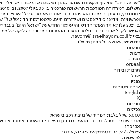
"ישראל היום" הוא גוף תקשורת שנוסד מתוך האמונה שהציבור הישראלי ראוי 
ת
ופרשנויות, וידיאו, פודקאסטים ושידורים חיים. פלטפורמות הדיגיטל של "ישרא
ב-2021 עלו לאוויר האתר החדש והיישומון החדש של "ישראל היום" בע
ואפשר לקבל אותם גם בניוזלטר. מועדון ההטבות הייחודי "הקליקה של ישרא
במייל hayom@israelhayom.co.il.
יום שישי, 5.6.2026
כ' בסיון תשפ"ו
חדשות
דעות
ספורט
ForReal
תרבות ובידור
אוכל
מגזין
אנחנו מגייסים
English
X
חדשות
פלילים
3,000 שקל בלבד: המחיר של גניבת רכב בישראל
שני חשודים ניסו לגנוב רכב מהעיר רמת גן ונעצרו • המשטרה איתרה את שני ה
אבי כהן
21/8/2025, 10:06
,עודכן
21/8/2025, 10:06
0
השמעה