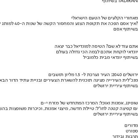
בשיתוף TADIRAN
מאחורי הקלעים של הטעם הישראלי
איך אסם הפכה את תקופת הצנע והמחסור הקשה של שנות ה-40 למותג לאומי?
בשיתוף אסם
אתם עוד לא שם? הטיסה למונדיאל כבר יצאה
יונדאי לוקחת אתכם לבמה הכי גדולה בעולם
בשיתוף יונדאי מבית כלמוביל
ירושלים 2040: העיר נערכת ל- 1.5 מליון תושבים
מנכ"לית העירייה מציגה תוכנית להשארת הצעירים ובניית עתיד הדור הבא
בשיתוף עיריית ירושלים
שופינג, אמנות ואוכל: המרכז המתחדש של מזרח י-ם
קפיצה קטנה לחו"ל: טיילת חדשה, מיצגי אמנות, וכיכרות משופצות בהשקעה של 100 מיליון ₪
בשיתוף עיריית ירושלים
מדורים
ספורט
תרבות ובידור