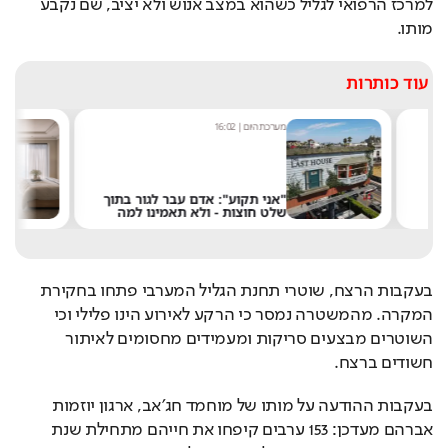
מותו.
עוד כותרות
מערכת היום
|
16:02
א
"אני תקוע": אדם עבר לגור בתוך
ר
שלט חוצות - ולא תאמינו למה
ב
בעקבות הרצח, שוטרי תחנת הגליל המערבי פתחו בחקירת 
המקרה. מהמשטרה נמסר כי הרקע לאירוע הינו פלילי וכי 
השוטרים מבצעים סריקות ומעמידים מחסומים לאיתור 
חשודים ברצח.
בעקבות ההודעה על מותו של מוחמד חג׳אב, ארגון יוזמות 
אברהם מעדכן: 153 ערבים קיפחו את חייהם מתחילת שנת 
2025 בנסיבות הקשורות לפשיעה ואלימות, מתוכם 15 נשים, 151 