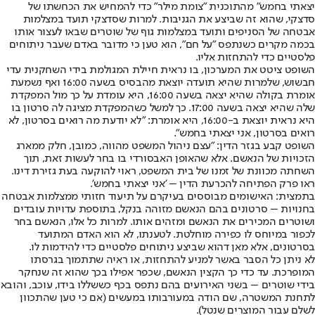
יצאתי בחמש" מהתוכנית "צומת מילר" כדי להמחיש את הכחשתו של
סדצקי, שהוא זה שביצע את הגניבות. למרות שסדצקי תועד במצלמות
אבטחה של הסניפים ותועד במצלמות גוף של שוטרים שבאו לעצור אותו
בכמה מקרים כשנתפס "על חם", הוא טען כי מדובר באדם שעבר ניתוחים
פלסטיים כדי להתחזות אליו.
השופט ציטט את המערכון, בו נראית חיילת המגולמת בידי השחקנית עדי
חבשוש, שלמרות שהיא תועדה יוצאת מהבסיס בשעה 16:00 ואף נשמעת
אומרת בקולה שהיא יצאה בשעה 16:00, היא עומדת על כך מול המפקדת
שלה שהיא יצאה בשעה 17:00. כך למשל כשהמפקדת מציגה לה סרטון בו
היא נראית יוצאת ב-16:00, היא אומרת: "לא יודעת מה רואים בסרטון, לא
רואים בסרטון, אני יצאתי בחמש".
השופט קבע בגזר הדין: "עצם ניהול המשפט מהווה, כמובן, חלק ממארג
הזכויות של הנאשם. אלא שהאופן האבסורדי בו בחר לעשות זאת, תוך
השחתה מכוונת של זמנו של בית המשפט, ראוי להוקעה בעת גזירת דינו.
ראו פרק הפתיחה להכרעת הדין – 'אני יצאתי בחמש'.
בתמצית: האישומים מבוססים בעיקרם על תיעוד חזותי ממצלמות אבטחה
בחנויות – סרטונים בהם הנאשם מזוהה בנקל, בתוספת עדויות עובדים
ושוטרים המכירים את הנאשם ומזהים אותו. למרות כל אלו, הנאשם בחר
לכפור במיוחס לו כפירה מוחלטת. לטענתו, לא הוא האדם המתועד
בסרטונים, אלא מאן דהוא שביצע ניתוחים פלסטיים כדי להידמות לו.
לא ניתן כל הסבר באשר למניע להתחזות, או ראיה שתתמוך בגרסתו
המופרכת. עד כדי כך הקצין הנאשם, שכפר אפילו בכך שהוא זה שנחקר
בידי שוטרים – בשני האירועים בהם נתפס בכף כששללו בידו, עוכב, והובא
לתחנת המשטרה, שם הודה במעורבותו במעשים (אם כי טען שהתכוון
לשלם עבור המוצרים שנטל).