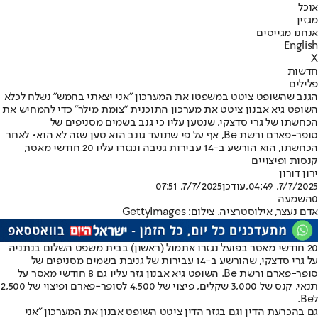
אוכל
מגזין
אנחנו מגייסים
English
X
חדשות
פלילים
הגנב שהשופט ציטט במשפטו את המערכון "אני יצאתי בחמש" נשלח לכלא
השופט גיא אבנון ציטט את מערכון התוכנית "צומת מילר" כדי להמחיש את
הכחשתו של גרי סדצקי, שנטען עליו כי גנב בשמים מסניפים של
סופר-פארם ורשת Be, אף על פי שתועד גונב הוא טען שזה לא הוא• לאחר
הכחשתו, הוא הורשע ב-14 עבירות גניבה ונגזרו עליו 20 חודשי מאסר,
קנסות ופיצויים
ירון דורון
7/7/2025, 04:49
,עודכן
7/7/2025, 07:51
0
השמעה
אדם נעצר, אילוסטרציה. צילום: GettyImages
20 חודשי מאסר בפועל נגזרו אתמול (ראשון) בבית משפט השלום בנתניה
על גרי סדצקי, שהורשע ב-14 עבירות של גניבת בשמים מסניפים של
סופר-פארם ורשת Be. השופט גיא אבנון גזר עליו גם 8 חודשי מאסר על
תנאי, קנס של 3,000 שקלים, פיצוי של 4,500 לסופר-פארם ופיצוי של 2,500
לBe.
גם בהכרעת הדין וגם בגזר הדין ציטט השופט אבנון את המערכון "אני