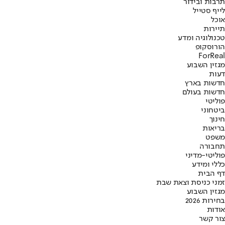
תרבות ובידור
לייף סטייל
אוכל
תיירות
טכנולוגיה ומדע
הורוסקופ
ForReal
מגזין השבוע
דעות
חדשות בארץ
חדשות בעולם
פוליטי
ביטחוני
חינוך
בריאות
משפט
תחבורה
פוליטי-מדיני
כללי ומידע
דף הבית
זמני כניסת וצאת שבת
מגזין השבוע
בחירות 2026
אודות
צור קשר