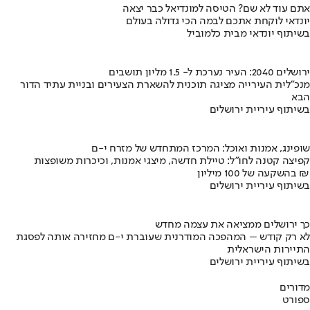
אתם עוד לא שם? הטיסה למונדיאל כבר יצאה
יונדאי לוקחת אתכם לבמה הכי גדולה בעולם
בשיתוף יונדאי מבית כלמוביל
ירושלים 2040: העיר נערכת ל- 1.5 מליון תושבים
מנכ"לית העירייה מציגה תוכנית להשארת הצעירים ובניית עתיד הדור
הבא
בשיתוף עיריית ירושלים
שופינג, אמנות ואוכל: המרכז המתחדש של מזרח י-ם
קפיצה קטנה לחו"ל: טיילת חדשה, מיצגי אמנות, וכיכרות משופצות
בהשקעה של 100 מיליון ₪
בשיתוף עיריית ירושלים
כך ירושלים ממציאה את עצמה מחדש
לא רק קודש – המהפכה המודרנית שעוברת י-ם מחזירה אותה לפסגת
התיירות הישראלית
בשיתוף עיריית ירושלים
מדורים
ספורט