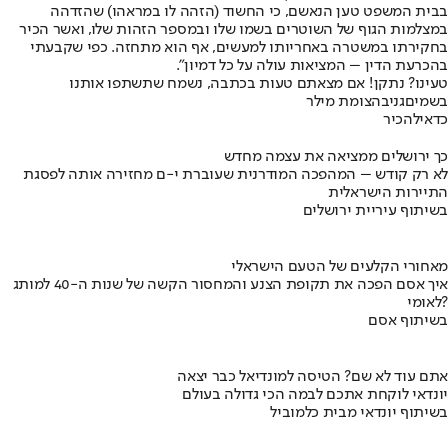
בבית המשפט טען הנאשם, כי החשוד (הזהה לו במראהו) שהזדהה
במצלמות הגוף של השוטרים בשמו שלו ובמספר הזהות שלו, ואשר הכיר
בחקירתו במשטרה באחריותו למעשים, אף הוא מתחזה. כפי שקבעתי
בהכרעת הדין – המציאות עולה על כל דמיון".
טעינו? נתקן! אם מצאתם טעות בכתבה, נשמח שתשתפו אותנו
בשמים
גניבה
צומת מילר
כדאי
להכיר
כך ירושלים ממציאה את עצמה מחדש
לא רק קודש – המהפכה המודרנית שעוברת י-ם מחזירה אותה לפסגת
התיירות הישראלית
בשיתוף עיריית ירושלים
מאחורי הקלעים של הטעם הישראלי
איך אסם הפכה את תקופת הצנע והמחסור הקשה של שנות ה-40 למותג
לאומי?
בשיתוף אסם
אתם עוד לא שם? הטיסה למונדיאל כבר יצאה
יונדאי לוקחת אתכם לבמה הכי גדולה בעולם
בשיתוף יונדאי מבית כלמוביל