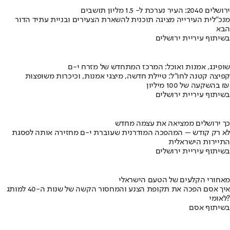
ירושלים 2040: העיר נערכת ל- 1.5 מליון תושבים
מנכ"לית העירייה מציגה תוכנית להשארת הצעירים ובניית עתיד הדור
הבא
בשיתוף עיריית ירושלים
שופינג, אמנות ואוכל: המרכז המתחדש של מזרח י-ם
קפיצה קטנה לחו"ל: טיילת חדשה, מיצגי אמנות, וכיכרות משופצות
בהשקעה של 100 מיליון ₪
בשיתוף עיריית ירושלים
כך ירושלים ממציאה את עצמה מחדש
לא רק קודש – המהפכה המודרנית שעוברת י-ם מחזירה אותה לפסגת
התיירות הישראלית
בשיתוף עיריית ירושלים
מאחורי הקלעים של הטעם הישראלי
איך אסם הפכה את תקופת הצנע והמחסור הקשה של שנות ה-40 למותג
לאומי?
בשיתוף אסם