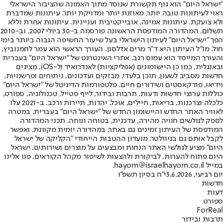
"ישראל היום" הוא גוף תקשורת שנוסד מתוך האמונה שהציבור הישראלי
ראוי לעיתונות טובה יותר, מאוזנת יותר ומדויקת יותר. עיתונות שמדברת
ולא צועקת. עיתונות אמינה, אובייקטיבית ועניינית. עיתונות אחרת וללא
תשלום. המהדורה המודפסת הראשונה פורסמה ב-30 ביולי 2007, וב-2010
הפך "ישראל היום" לעיתון הישראלי בעל שיעור החשיפה הגבוה ביותר בימי
חול. מו"ל העיתון היא ד"ר מרים אדלסון. העורך הראשי הוא עמר לחמנוביץ,
והעורך המייסד הוא עמוס רגב. אתרי האינטרנט של "ישראל היום" בעברית
ובאנגלית, כמו כן היישומונים (אפליקציות) לאנדרואיד ול-iOS, מציגים
חדשות מסביב לשעון, תוכן בלעדי, מבזקים ועדכונים, ניתוחים ופרשנויות,
וידיאו, פודקאסטים ושידורים חיים. פלטפורמות הדיגיטל של "ישראל היום"
כוללות ערוצי חדשות ודעות, תרבות ובידור, לייף סטייל, טכנולוגיה, ספורט,
כלכלה וצרכנות, בריאות, חיילים, אוכל, יהדות, תיירות ורכב. ב-2021 עלו
לאוויר האתר החדש והיישומון החדש של "ישראל היום" בעברית, במטרה
לספק לגולשים חוויה מהירה, עדכנית, בטוחה ונוחה. תכני המהדורה
המודפסת של העיתון זמינים גם באתר, במהדורה יומית מקוונת, ואפשר
לקבל אותם גם בניוזלטר. מועדון ההטבות הייחודי "הקליקה של ישראל
היום" מציע לגולשי האתר הנחות ומבצעים על מוצרים ושירותים. ישראל
היום פתוח להערות, לביקורת ולהצעות לשיפור מקהל הקוראים. פנו אלינו
במייל hayom@israelhayom.co.il.
יום רביעי, 3.6.2026
י"ח בסיון תשפ"ו
חדשות
דעות
ספורט
ForReal
תרבות ובידור