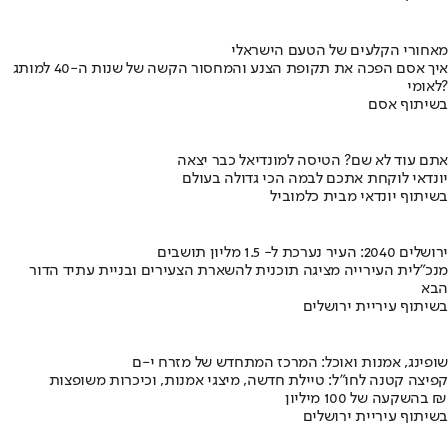
מאחורי הקלעים של הטעם הישראלי
איך אסם הפכה את תקופת הצנע והמחסור הקשה של שנות ה-40 למותג
לאומי?
בשיתוף אסם
אתם עוד לא שם? הטיסה למונדיאל כבר יצאה
יונדאי לוקחת אתכם לבמה הכי גדולה בעולם
בשיתוף יונדאי מבית כלמוביל
ירושלים 2040: העיר נערכת ל- 1.5 מליון תושבים
מנכ"לית העירייה מציגה תוכנית להשארת הצעירים ובניית עתיד הדור
הבא
בשיתוף עיריית ירושלים
שופינג, אמנות ואוכל: המרכז המתחדש של מזרח י-ם
קפיצה קטנה לחו"ל: טיילת חדשה, מיצגי אמנות, וכיכרות משופצות
בהשקעה של 100 מיליון ₪
בשיתוף עיריית ירושלים