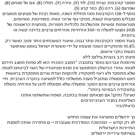
מספר קורבנות: נצרת (10), לוד (9), טירה (9), רמלה (8), אם אל פאחם (8),
שפרעם (6), רהט (5), כפר קרע (5).
נוסף ל-128 הקורבנות מאז תחילת השנה, מאות רבות של פצועים ונפגעים
סובלים מפציעות קשות, מנזקי גוף ארוכי טווח, מסחיטות, מאיומים,
מטראומות נפשיות ומהשלכות כלכליות חמורות. במחצית הראשונה של
2025 נפצעו למעלה מ-300 אזרחיות ואזרחים ערבים בדרגה קשה או
בינונית.
בעוד מספר הקורבנות נותר גבוה, שיעור הפענוחים נותר נמוך, כאשר רק
10.8% מהמקרים השנה פוענחו על ידי משטרת ישראל באופן שאיפשר
הגשת כתבי אישום.
פיצוץ רכב בנצרת,צילום: ללא
מיוזמות אברהם נמסר בתגובה: "המצב הנוכחי הוא לא פחות ממצב חירום
לאומי. אחרי הכישלון המתמשך אין מנוס מפיטוריו של השר לביטחון לאומי,
שלא מתפקד ולא ראוי לתפקידו, ולהקמת ועדת שרים מתפקדת בראשות
ראש הממשלה שתוביל מענה ממשלתי כולל לפשיעה בחברה הערבית. חיי
אזרחים ערבים אינם הפקר. ממשלה שלא מסוגלת להגן על אזרחיה כושלת
בתפקידה הבסיסי ביותר".
טעינו? נתקן! אם מצאתם טעות בכתבה, נשמח שתשתפו אותנו
האלימות במגזר הערבי
הרוגים
כדאי
להכיר
כך ירושלים ממציאה את עצמה מחדש
לא רק קודש – המהפכה המודרנית שעוברת י-ם מחזירה אותה לפסגת
התיירות הישראלית
בשיתוף עיריית ירושלים