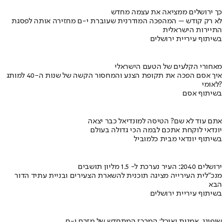
כך ירושלים ממציאה את עצמה מחדש
לא רק קודש – המהפכה המודרנית שעוברת י-ם מחזירה אותה לפסגת
התיירות הישראלית
בשיתוף עיריית ירושלים
מאחורי הקלעים של הטעם הישראלי
איך אסם הפכה את תקופת הצנע והמחסור הקשה של שנות ה-40 למותג
לאומי?
בשיתוף אסם
אתם עוד לא שם? הטיסה למונדיאל כבר יצאה
יונדאי לוקחת אתכם לבמה הכי גדולה בעולם
בשיתוף יונדאי מבית כלמוביל
ירושלים 2040: העיר נערכת ל- 1.5 מליון תושבים
מנכ"לית העירייה מציגה תוכנית להשארת הצעירים ובניית עתיד הדור
הבא
בשיתוף עיריית ירושלים
שופינג, אמנות ואוכל: המרכז המתחדש של מזרח י-ם