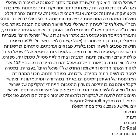
"ישראל היום" הוא גוף תקשורת שנוסד מתוך האמונה שהציבור הישראלי
ראוי לעיתונות טובה יותר, מאוזנת יותר ומדויקת יותר. עיתונות שמדברת
ולא צועקת. עיתונות אמינה, אובייקטיבית ועניינית. עיתונות אחרת וללא
תשלום. המהדורה המודפסת הראשונה פורסמה ב-30 ביולי 2007, וב-2010
הפך "ישראל היום" לעיתון הישראלי בעל שיעור החשיפה הגבוה ביותר בימי
חול. מו"ל העיתון היא ד"ר מרים אדלסון. העורך הראשי הוא עמר לחמנוביץ,
והעורך המייסד הוא עמוס רגב. אתרי האינטרנט של "ישראל היום" בעברית
ובאנגלית, כמו כן היישומונים (אפליקציות) לאנדרואיד ול-iOS, מציגים
חדשות מסביב לשעון, תוכן בלעדי, מבזקים ועדכונים, ניתוחים ופרשנויות,
וידיאו, פודקאסטים ושידורים חיים. פלטפורמות הדיגיטל של "ישראל היום"
כוללות ערוצי חדשות ודעות, תרבות ובידור, לייף סטייל, טכנולוגיה, ספורט,
כלכלה וצרכנות, בריאות, חיילים, אוכל, יהדות, תיירות ורכב. ב-2021 עלו
לאוויר האתר החדש והיישומון החדש של "ישראל היום" בעברית, במטרה
לספק לגולשים חוויה מהירה, עדכנית, בטוחה ונוחה. תכני המהדורה
המודפסת של העיתון זמינים גם באתר, במהדורה יומית מקוונת, ואפשר
לקבל אותם גם בניוזלטר. מועדון ההטבות הייחודי "הקליקה של ישראל
היום" מציע לגולשי האתר הנחות ומבצעים על מוצרים ושירותים. ישראל
היום פתוח להערות, לביקורת ולהצעות לשיפור מקהל הקוראים. פנו אלינו
במייל hayom@israelhayom.co.il.
יום שלישי, 2.6.2026
י"ז בסיון תשפ"ו
חדשות
דעות
ספורט
ForReal
תרבות ובידור