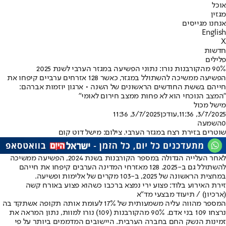
אוכל
מגזין
אנחנו מגייסים
English
X
חדשות
פלילים
90% מהקורבנות נורו: נתוני הפשיעה במגזר הערבי לשנת 2025
הפשיעה ממשיכה להשתולל במגזר, כאשר 128 אזרחים ערביים קיפחו את
חייהם בששת החודשים הראשונים של השנה • ארגון יוזמות אברהם:
"המצב הנוכחי הוא לא פחות ממצב חירום לאומי"
מישל מכול
3/7/2025, 11:36
,עודכן
3/7/2025, 11:36
0
השמעה
שוטרים בזירת רצח במגזר הערבי. צילום: מישל דוט קום
לאחר העלייה הגדולה במספר הקורבנות בשנת 2024, הפשיעה ממשיכה
להשתולל גם ב-2025. 128 מאזרחי המדינה הערבים קיפחו את חייהם
במחצית הראשונה של 2025, ב-103 מקרים של אלימות ופשיעה.
זירת האירוע בלוד: פצוע ירי נמצא ברכבו כשהוא פצוע באורח קשה
(ארכיון) / תיעוד מבצעי מד"א
המספר מהווה עליה משמעותית של 17% לעומת אותה תקופה אשתקד בה
נרצחו 109 בני אדם. 90% מהקורבנות (109) נורו למוות, נתון המראה את
זמינות הנשק החם בחברה הערבית. היישובים המדממים ביותר על פי