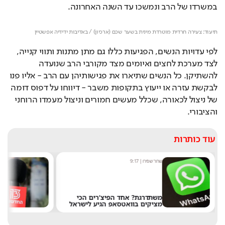
במשרדו של הרב ונמשכו עד השנה האחרונה.
Loaded
: 
Unmute
100.00%
תיעוד: צעירה חרדית מוטרדת מינית בשער שכם (ארכיון) / באדיבות ידידיה אפשטיין
לפי עדויות הנשים, הפגיעות כללו גם מתן מתנות ותווי קנייה, 
לצד מערכת לחצים ואיומים מצד מקורבי הרב שנועדה 
להשתיקן. כל הנשים שתיארו את פגישותיהן עם הרב - אליו פנו 
לבקשת עזרה או ייעוץ בתקופות משבר - דיווחו על דפוס דומה 
של ניצול לכאורה, שכלל מעשים חמורים וניצול מעמדו הרוחני 
והציבורי.
עוד כותרות
שחר שפירו
|
9:17
מ
משתדרגת? אחד הפיצ'רים הכי
מציקים בוואטסאפ הגיע לישראל
א