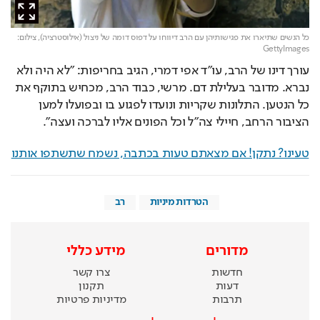
כל הנשים שתיארו את פגישותיהן עם הרב דיווחו על דפוס דומה של ניצול (אילוסטרציה),
צילום:
GettyImages
עורך דינו של הרב, עו"ד אפי דמרי, הגיב בחריפות: "לא היה ולא 
נברא. מדובר בעלילת דם. מרשי, כבוד הרב, מכחיש בתוקף את 
כל הנטען. התלונות שקריות ונועדו לפגוע בו ובפועלו למען 
הציבור הרחב, חיילי צה"ל וכל הפונים אליו לברכה ועצה".
טעינו? נתקן! אם מצאתם טעות בכתבה, נשמח שתשתפו אותנו
הטרדות מיניות
רב
מדורים
מידע כללי
חדשות
צרו קשר
דעות
תקנון
תרבות
מדיניות פרטיות