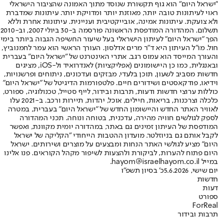
"ישראל היום" הוא גוף תקשורת שנוסד מתוך האמונה שהציבור הישראלי
ראוי לעיתונות טובה יותר, מאוזנת יותר ומדויקת יותר. עיתונות שמדברת
ולא צועקת. עיתונות אמינה, אובייקטיבית ועניינית. עיתונות אחרת וללא
תשלום. המהדורה המודפסת הראשונה פורסמה ב-30 ביולי 2007, וב-2010
הפך "ישראל היום" לעיתון הישראלי בעל שיעור החשיפה הגבוה ביותר בימי
חול. מו"ל העיתון היא ד"ר מרים אדלסון. העורך הראשי הוא עמר לחמנוביץ,
והעורך המייסד הוא עמוס רגב. אתרי האינטרנט של "ישראל היום" בעברית
ובאנגלית, כמו כן היישומונים (אפליקציות) לאנדרואיד ול-iOS, מציגים
חדשות מסביב לשעון, תוכן בלעדי, מבזקים ועדכונים, ניתוחים ופרשנויות,
וידיאו, פודקאסטים ושידורים חיים. פלטפורמות הדיגיטל של "ישראל היום"
כוללות ערוצי חדשות ודעות, תרבות ובידור, לייף סטייל, טכנולוגיה, ספורט,
כלכלה וצרכנות, בריאות, חיילים, אוכל, יהדות, תיירות ורכב. ב-2021 עלו
לאוויר האתר החדש והיישומון החדש של "ישראל היום" בעברית, במטרה
לספק לגולשים חוויה מהירה, עדכנית, בטוחה ונוחה. תכני המהדורה
המודפסת של העיתון זמינים גם באתר, במהדורה יומית מקוונת, ואפשר
לקבל אותם גם בניוזלטר. מועדון ההטבות הייחודי "הקליקה של ישראל
היום" מציע לגולשי האתר הנחות ומבצעים על מוצרים ושירותים. ישראל
היום פתוח להערות, לביקורת ולהצעות לשיפור מקהל הקוראים. פנו אלינו
במייל hayom@israelhayom.co.il.
יום שישי, 5.6.2026
כ' בסיון תשפ"ו
חדשות
דעות
ספורט
ForReal
תרבות ובידור