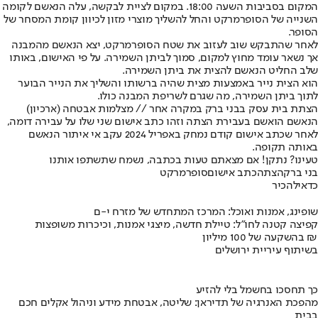
המקום בסביבות השעה 18:00. במקום לציית לבקשה, עלה הנאשם לקומה
השנייה של הסופרמרקט והחל להשליך מוצרי מזון לכיוון קומת המסחר של
הסופר.
לאחר שהתבקש שוב לעזוב את שטח הסופרמרקט, יצא הנאשם מהמבנה
אך נשאר עומד מחוץ למקום, סמוך לביתן השמירה. על פי האישום, באותו
שלב החליט הנאשם להצית את ביתן השמירה.
הוא הצית נייר באמצעות מצית שהיה ברשותו והשליך את הנייר הבוער
לתוך ביתן השמירה, מה שגרם לשריפת המבנה כולו.
הצתת בית עסק בבני ברק במקרה אחר // מצלמות אבטחה (ארכיון)
הנאשם הואשם בעבירת הצתה וזהו כתב אישום שני שלו על עבירה דומה,
לאחר שכתב אישום קודם נמחק באפריל 2024 עקב אי איתור הנאשם
באותה תקופה.
טעינו? נתקן! אם מצאתם טעות בכתבה, נשמח שתשתפו אותנו
בני ברק
הצתה
כתב אישום
סופרמרקט
כדאי
להכיר
שופינג, אמנות ואוכל: המרכז המתחדש של מזרח י-ם
קפיצה קטנה לחו"ל: טיילת חדשה, מיצגי אמנות, וכיכרות משופצות
בהשקעה של 100 מיליון ₪
בשיתוף עיריית ירושלים
כך תחסכו בחשמל בלי להזיע
מהפכת האנרגיה של תדיראן: שליטה, אבטחת מידע וניהול אקלים חכם
בבית