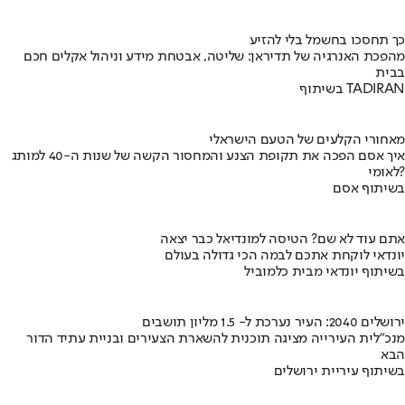
כך תחסכו בחשמל בלי להזיע
מהפכת האנרגיה של תדיראן: שליטה, אבטחת מידע וניהול אקלים חכם
בבית
בשיתוף TADIRAN
מאחורי הקלעים של הטעם הישראלי
איך אסם הפכה את תקופת הצנע והמחסור הקשה של שנות ה-40 למותג
לאומי?
בשיתוף אסם
אתם עוד לא שם? הטיסה למונדיאל כבר יצאה
יונדאי לוקחת אתכם לבמה הכי גדולה בעולם
בשיתוף יונדאי מבית כלמוביל
ירושלים 2040: העיר נערכת ל- 1.5 מליון תושבים
מנכ"לית העירייה מציגה תוכנית להשארת הצעירים ובניית עתיד הדור
הבא
בשיתוף עיריית ירושלים