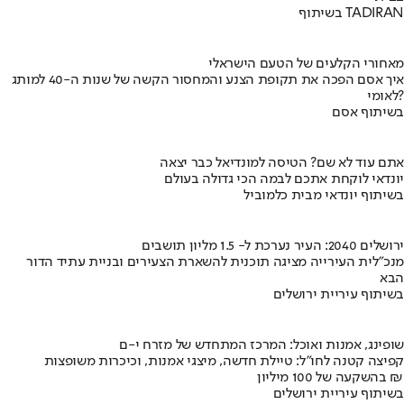
בשיתוף TADIRAN
מאחורי הקלעים של הטעם הישראלי
איך אסם הפכה את תקופת הצנע והמחסור הקשה של שנות ה-40 למותג
לאומי?
בשיתוף אסם
אתם עוד לא שם? הטיסה למונדיאל כבר יצאה
יונדאי לוקחת אתכם לבמה הכי גדולה בעולם
בשיתוף יונדאי מבית כלמוביל
ירושלים 2040: העיר נערכת ל- 1.5 מליון תושבים
מנכ"לית העירייה מציגה תוכנית להשארת הצעירים ובניית עתיד הדור
הבא
בשיתוף עיריית ירושלים
שופינג, אמנות ואוכל: המרכז המתחדש של מזרח י-ם
קפיצה קטנה לחו"ל: טיילת חדשה, מיצגי אמנות, וכיכרות משופצות
בהשקעה של 100 מיליון ₪
בשיתוף עיריית ירושלים