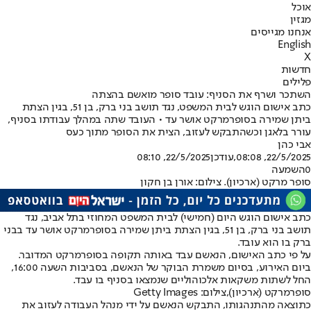
אוכל
מגזין
אנחנו מגייסים
English
X
חדשות
פלילים
השתכר ושרף את הסניף: עובד סופר מואשם בהצתה
כתב אישום הוגש לבית המשפט, נגד תושב בני ברק, בן 51, בגין הצתת
ביתן שמירה בסופרמרקט אושר עד • העובד שתה במהלך עבודתו בסניף,
עורר בלאגן וכשהתבקש לעזוב, הצית את הסופר מתוך כעס
אבי כהן
22/5/2025, 08:08
,עודכן
22/5/2025, 08:10
0
השמעה
סופר מרקט (ארכיון). צילום: אורן בן חקון
כתב אישום הוגש היום (חמישי) לבית המשפט המחוזי בתל אביב, נגד
תושב בני ברק, בן 51, בגין הצתת ביתן שמירה בסופרמרקט אושר עד בבני
ברק בו הוא עובד.
על פי כתב האישום, הנאשם עבד באותה תקופה בסופרמרקט המדובר.
ביום האירוע, בסיום משמרת הבוקר של הנאשם, בסביבות השעה 16:00,
החל לשתות משקאות אלכוהוליים שנמצאו בסניף בו עבד.
סופרמרקט (ארכיון),צילום: Getty Images
כתוצאה מהתנהגותו, התבקש הנאשם על ידי מנהל העבודה לעזוב את