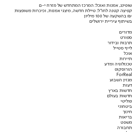
שופינג, אמנות ואוכל: המרכז המתחדש של מזרח י-ם
קפיצה קטנה לחו"ל: טיילת חדשה, מיצגי אמנות, וכיכרות משופצות
בהשקעה של 100 מיליון ₪
בשיתוף עיריית ירושלים
מדורים
ספורט
תרבות ובידור
לייף סטייל
אוכל
תיירות
טכנולוגיה ומדע
הורוסקופ
ForReal
מגזין השבוע
דעות
חדשות בארץ
חדשות בעולם
פוליטי
ביטחוני
חינוך
בריאות
משפט
תחבורה