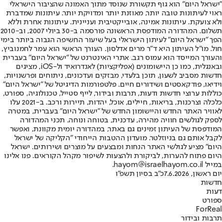
"ישראל היום" הוא גוף תקשורת שנוסד מתוך האמונה שהציבור הישראלי
ראוי לעיתונות טובה יותר, מאוזנת יותר ומדויקת יותר. עיתונות שמדברת
ולא צועקת. עיתונות אמינה, אובייקטיבית ועניינית. עיתונות אחרת וללא
תשלום. המהדורה המודפסת הראשונה פורסמה ב-30 ביולי 2007, וב-2010
הפך "ישראל היום" לעיתון הישראלי בעל שיעור החשיפה הגבוה ביותר בימי
חול. מו"ל העיתון היא ד"ר מרים אדלסון. העורך הראשי הוא עמר לחמנוביץ,
והעורך המייסד הוא עמוס רגב. אתרי האינטרנט של "ישראל היום" בעברית
ובאנגלית, כמו כן היישומונים (אפליקציות) לאנדרואיד ול-iOS, מציגים
חדשות מסביב לשעון, תוכן בלעדי, מבזקים ועדכונים, ניתוחים ופרשנויות,
וידיאו, פודקאסטים ושידורים חיים. פלטפורמות הדיגיטל של "ישראל היום"
כוללות ערוצי חדשות ודעות, תרבות ובידור, לייף סטייל, טכנולוגיה, ספורט,
כלכלה וצרכנות, בריאות, חיילים, אוכל, יהדות, תיירות ורכב. ב-2021 עלו
לאוויר האתר החדש והיישומון החדש של "ישראל היום" בעברית, במטרה
לספק לגולשים חוויה מהירה, עדכנית, בטוחה ונוחה. תכני המהדורה
המודפסת של העיתון זמינים גם באתר, במהדורה יומית מקוונת, ואפשר
לקבל אותם גם בניוזלטר. מועדון ההטבות הייחודי "הקליקה של ישראל
היום" מציע לגולשי האתר הנחות ומבצעים על מוצרים ושירותים. ישראל
היום פתוח להערות, לביקורת ולהצעות לשיפור מקהל הקוראים. פנו אלינו
במייל hayom@israelhayom.co.il.
יום ראשון, 7.6.2026
כ"ב בסיון תשפ"ו
חדשות
דעות
ספורט
ForReal
תרבות ובידור