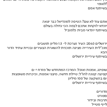
לאומי?
בשיתוף אסם
אתם עוד לא שם? הטיסה למונדיאל כבר יצאה
יונדאי לוקחת אתכם לבמה הכי גדולה בעולם
בשיתוף יונדאי מבית כלמוביל
ירושלים 2040: העיר נערכת ל- 1.5 מליון תושבים
מנכ"לית העירייה מציגה תוכנית להשארת הצעירים ובניית עתיד הדור
הבא
בשיתוף עיריית ירושלים
שופינג, אמנות ואוכל: המרכז המתחדש של מזרח י-ם
קפיצה קטנה לחו"ל: טיילת חדשה, מיצגי אמנות, וכיכרות משופצות
בהשקעה של 100 מיליון ₪
בשיתוף עיריית ירושלים
מדורים
ספורט
תרבות ובידור
לייף סטייל