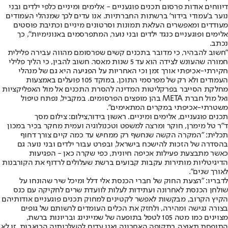
דיווחים אודות פרסום תכנים פוגעניים - אלימים ומיניים כלפי ילדים ובני
נוער ב'עמודי בידור' ברשתות החברתיות. אנו עדים לכך שמנהלי העמודים
מעודדים ומאפשרים העלאת תמונות וסרטונים מיניים וכתיבת פוסטים
אלימים ופוגעניים כנגד ילדים ובני נוער, המתפרסמים באנונימיות", כך
נכתב.
"חשוב להבהיר, כי מדובר בתכנים קשים שפרסומם מהווה עבירה פלילית
חמורה שהעונש לצידה הוא עד 5 שנות מאסר. חשוב להבין, כי הליך פלילי
חקירתי-אכיפתי אורך זמן וכי האחריות על הפגיעה היא גם של מנהלי
העמודים ולא רק של מפרסמי התוכן. במוקד 105 פועלים באמצעות
מחלקת הסייבר בפרקליטות המדינה להסרת התכנים אל מול האפליקציות
ואל מול חברת META בהן מופצים הפרסומים. במקביל, נפתח טיפול
משטרתי-אכיפתי במקרים המתאימים".
תכנים פוגעניים, אלימים ומיניים. ראשון בידור,צילום: צילום מסך
ד״ר טל מימרן, חוקר ומרצה למשפט וטכנולוגיה ועמית מחקר בכיר במכון
תכלית: ״המקרה הקשה שנחשף רק ממחיש עד כמה קיים צורך דחוף
בהסדרה של הזכות להישכח בישראל, ובפרט עבור ילדים ובני נוער. גם
כאשר מתבצעת פעילות אכיפה חיונית, כפי שקרה כאן - הפגיעות
הדיגיטליות מותירות עקבות קבועים ברשת שעלולים לרדוף את הקורבנות
לאורך שנים".
לדבריו: "הצעת החוק של חברי הכנסת אלי דלל ומיכל שיר שהונחו על
שולחן הכנסת לאחרונה ועתידות לעלות לוועדת שרים לחקיקה עם כנס
הקיץ הקרוב, מבקשות לאפשר לקטינים למחוק תכנים פוגעניים אודותיהם
בצורה נגישה ומהירה, ולחזק את הכלים העומדים לרשותם של גופים
מצוינים כמו מטה 105 לטפל בתופעה של שמיינינג ובריונות ברשת,
התופסת תאוצה בתקופה האחרונה ואנו עדים להשלכותיה הכואבות. זו לא