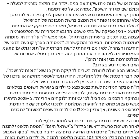
מכות או של בנות מתנשקות עם בנים, ילדה עם חולצה מורמת למעלה -
וכולם שם מאזור השיכון", אמרה א', על סף דמעות.
מתוך קבוצת האינסטגרם שמזעזעת את ראשון לציון,צילום: צילום מסך
אלא שהחוק אינו פותר את המצב ברשת הסבוכה של הסושיאל
״שאלת האחריות אינה פתורה בישראל, מאחר שהמחוקק לא התייחס
לנושא - ואין פסיקה של בתי משפט הקובעת אחריות על הפלטפורמה
עצמה בגין תכנים ברשתות חברתיות", אמר אמש ד"ר עו"ד דן חי, מומחה
לעולמות הפרטיות, הסייבר והתקשורת. "הפסיקה בארץ קובעת תנאי של
'הודעה והצהרה', לפיו, אם דיווחתי לרשת חברתית על 'תוכן גולשים' פוגעני,
והפלטפורמה לא הורידה את התוכן הזה - אז בכך ניטלה אחריות על
הפלטפורמה בגין אותו תוכן".
האם השינוי יגיע בקרוב?
בשבוע הבא יעלה לוועדת השרים לחקיקה חוק בנושא ״הזכות להישכח״,
של חבר הכנסת אלי דלל מהליכוד. החוק נועד לאפשר מחיקה או עדכון של
מידע פוגעני ברשת, דבר שעדיין לא מוסדר בחוק הישראלי.
דו"ח מבקר המדינה לשנת 2022 מצא כי ילדים בישראל חשופים בגילאים
צעירים מאוד לתכנים קשים, ולכן ישנה עלייה בפגיעות המיניות ברשת
ובחיקוי התכנים. במקביל, לפי עמותת "לוקחים אחריות", ב-2023 הזהירו
אנשי מקצוע מחשיפה לזוועות המלחמה ולתכני אלימות קשה הגורמת
לטראומה משנית, אך עדיין כ-73% מהילדים נחשפים "בטעות" לתכנים
קשים.
סכנה לחשיפת תכנים קשים ברשת (אילוסטרציה),צילום: .
לאחר חשיפת פרשת "ראשון בידור" ב"ישראל היום", "המטה הלאומי להגנה
על ילדים ברשת" פרסם היום הודעה בתפוצה רחבה בנושא: "בסוף השבוע
האחרון התקבלו במוקד 105 במטה הלאומי להגנה על ילדים ברשת מאות