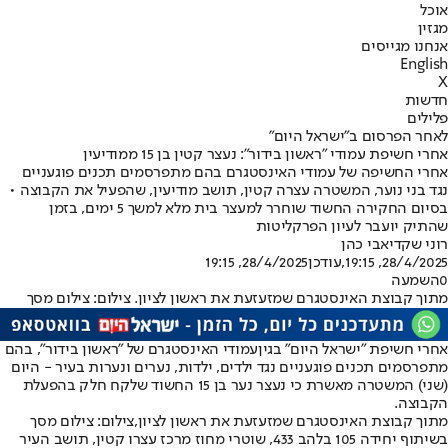
אוכל
מגזין
אנחנו מגייסים
English
X
חדשות
פלילים
לאחר הפרסום ב"ישראל היום"
אחרי חשיפת עמודי ״ראשון בידור״: נעצר קטין בן 15 ממודיעין
אחרי החשיפה של עמודי האינסטגרם בהם מתפרסמים תכנים פוגעניים
נגד בני נוער, המשטרה עצרה קטין, תושב מודיעין, שהפעיל את הקבוצה •
בסיום החקירה החשוד שוחרר למעצר בית מלא למשך 5 ימים, בזמן
שהתיק יועבר לעיון הפרקליטות
רוני שקדי
אבי כהן
28/4/2025, 19:15
,עודכן
28/4/2025, 19:15
0
השמעה
מתוך קבוצת האינסטגרם שמזעזעת את ראשון לציון. צילום: צילום מסך
אחרי חשיפת ״ישראל היום״ בגין
עמודי האינסטגרם של ״ראשון בידור״
, בהם
מתפרסמים תכנים פוגעניים נגד ילדים, ילדות, נערים ונערות בעיר - היום
(שני) המשטרה מאשרת כי נעצר נער בן 15 החשוד שלקח חלק בהפעלת
הקבוצה.
מתוך קבוצת האינסטגרם שמזעזעת את ראשון לציון,צילום: צילום מסך
בשיתוף יחידה 105 בלהב 433, שוטרי מחוז מרכז עצרו קטין, תושב העיר