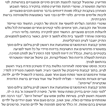
מודיעין, שהפעיל קבוצה להפצת תכנים מיניים ופוגעניים במרשתת. לפי
הודעת המשטרה, שוטרי תחנת מודיעין פתחו בחקירה בסוף השבוע
האחרון בעקבות קבלת מאות דיווחים בדבר פרסום תכנים פוגעניים,
לרבות אלימים ומיניים, כלפי ילדים ובני נוער באמצעות פלטפורמה ברשת
החברתית.
שוטרי התחנה הצליחו לחשוף את זהותו של הקטין, החשוד כמי שייסד
ומנהל את הקבוצה, תוך איומים כלפי קטינים אחרים ואפשרות לכל גולש
להעלות תכנים פוגעניים. החשוד זומן לחקירה בתחנה בליווי הוריו,
בסיומה שוחרר למעצר בית מלא למשך 5 ימים, כאשר בהתאם לממצאים,
התיק יועבר לעיון הפרקליטות.
מתוך קבוצת האינסטגרם שמזעזעת את ראשון לציון,צילום: צילום מסך
במשטרה מדגישים את החשיבות בדיווח מיידי על כל חשד לפגיעה
בקטינים ברשת, ובכלל זה דיווח למוקד 105 הזמין 24/7 למתן תמיכה,
הנחיות לפעולה ודיווח מול האפליקציות, וכן טיפול אכיפתי ומשטרתי
בהתאם לצורך.
כזכור, פוסט שפרסמה לאחרונה גולשת בת 17 משיכון מזרח בעיר ראשון
לציון, בתוך קבוצת פייסבוק של תושבי העיר, חשף תופעה מטרידה למדי:
עמוד אינסטגרם אשר נפתח פעם אחר פעם, במטרה להשפיל ילדים, ילדות,
נערים ונערות מהאזור - מצליח להפיל עוד ועוד צעירים ברשת הזדונית
שנקראית "שיימינג".
מתוך קבוצת האינסטגרם שמזעזעת את ראשון לציון,צילום: צילום מסך
"לפני כמה ימים בדיוק נפתח עמוד חדש", סיפרה לראשונה א' בת ה-17,
תושבת ראשון לציון, בשיחת טלפון אמש עם "ישראל היום". "כבר הרבה זמן
שנפתחים עמודים כאלה, שוב ושוב, ובהם פעם אחר פעם יורדים על ילדים
ועושים בהם שמות. זה כולל פרסום תמונות של ילדים מהעיר, סרטונים של