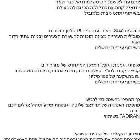
אתם עוד לא שם? הטיסה למונדיאל כבר יצאה
יונדאי לוקחת אתכם לבמה הכי גדולה בעולם
בשיתוף יונדאי מבית כלמוביל
ירושלים 2040: העיר נערכת ל- 1.5 מליון תושבים
מנכ"לית העירייה מציגה תוכנית להשארת הצעירים ובניית עתיד הדור
הבא
בשיתוף עיריית ירושלים
שופינג, אמנות ואוכל: המרכז המתחדש של מזרח י-ם
קפיצה קטנה לחו"ל: טיילת חדשה, מיצגי אמנות, וכיכרות משופצות
בהשקעה של 100 מיליון ₪
בשיתוף עיריית ירושלים
כך תחסכו בחשמל בלי להזיע
מהפכת האנרגיה של תדיראן: שליטה, אבטחת מידע וניהול אקלים חכם
בבית
בשיתוף TADIRAN
מאחורי הקלעים של הטעם הישראלי
איך אסם הפכה את תקופת הצנע והמחסור הקשה של שנות ה-40 למותג