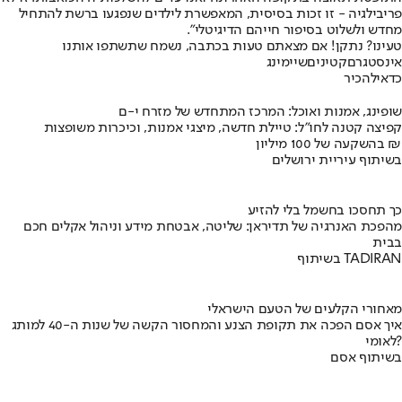
פריבילגיה - זו זכות בסיסית, המאפשרת לילדים שנפגעו ברשת להתחיל
מחדש ולשלוט בסיפור חייהם הדיגיטלי״.
טעינו? נתקן! אם מצאתם טעות בכתבה, נשמח שתשתפו אותנו
אינסטגרם
קטינים
שיימינג
כדאי
להכיר
שופינג, אמנות ואוכל: המרכז המתחדש של מזרח י-ם
קפיצה קטנה לחו"ל: טיילת חדשה, מיצגי אמנות, וכיכרות משופצות
בהשקעה של 100 מיליון ₪
בשיתוף עיריית ירושלים
כך תחסכו בחשמל בלי להזיע
מהפכת האנרגיה של תדיראן: שליטה, אבטחת מידע וניהול אקלים חכם
בבית
בשיתוף TADIRAN
מאחורי הקלעים של הטעם הישראלי
איך אסם הפכה את תקופת הצנע והמחסור הקשה של שנות ה-40 למותג
לאומי?
בשיתוף אסם