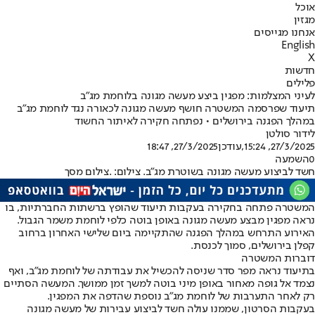
אוכל
מגזין
אנחנו מגייסים
English
X
חדשות
פלילים
לעיני המצלמות: מפגין ביצע מעשה מגונה בלוחמת מג"ב
תיעוד שפרסמה המשטרה חושף מעשה מגונה לכאורה נגד לוחמת מג"ב
במהלך הפגנה בירושלים • נפתחה חקירה לאיתור החשוד
לידור סולטן
27/3/2025, 15:24
,עודכן
27/3/2025, 18:47
0
השמעה
חשד לביצוע מעשה מגונה בשוטרת מג"ב. צילום: .צילום מסך
המשטרה פתחה בחקירה בעקבות תיעוד שהופץ ברשתות החברתיות, בו
נראה מפגין מבצע מעשה מגונה באופן בוטה כלפי לוחמת משמר הגבול.
האירוע התרחש במהלך הפגנה שהתקיימה ביום שלישי האחרון ברחוב
קפלן בירושלים, סמוך לכנסת.
דוברות המשטרה
בתיעוד נראה מפר סדר שניסה להכשיל את עבודתה של לוחמת מג"ב, ואף
נצמד אל גופה מאחור באופן מיני בוטה למשך זמן ממושך. המעשה הסתיים
רק לאחר התערבות של לוחמת מג"ב נוספת שהדפה את המפגין.
בעקבות הסרטון, שממנו עולה חשד לביצוע עבירות של מעשה מגונה