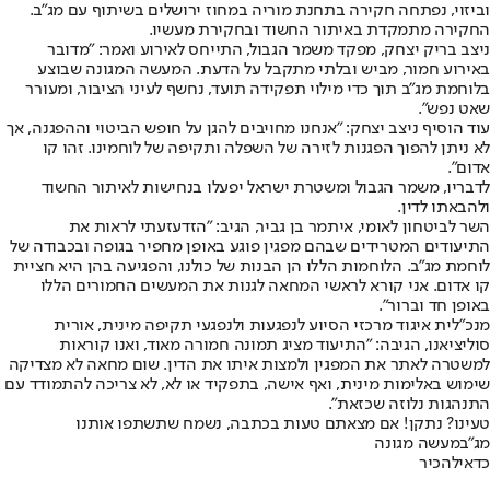
וביזוי, נפתחה חקירה בתחנת מוריה במחוז ירושלים בשיתוף עם מג"ב.
החקירה מתמקדת באיתור החשוד ובחקירת מעשיו.
ניצב בריק יצחק, מפקד משמר הגבול, התייחס לאירוע ואמר: "מדובר
באירוע חמור, מביש ובלתי מתקבל על הדעת. המעשה המגונה שבוצע
בלוחמת מג"ב תוך כדי מילוי תפקידה תועד, נחשף לעיני הציבור, ומעורר
שאט נפש".
עוד הוסיף ניצב יצחק: "אנחנו מחויבים להגן על חופש הביטוי וההפגנה, אך
לא ניתן להפוך הפגנות לזירה של השפלה ותקיפה של לוחמינו. זהו קו
אדום".
לדבריו, משמר הגבול ומשטרת ישראל יפעלו בנחישות לאיתור החשוד
ולהבאתו לדין.
השר לביטחון לאומי, איתמר בן גביר, הגיב: "הזדעזעתי לראות את
התיעודים המטרידים שבהם מפגין פוגע באופן מחפיר בגופה ובכבודה של
לוחמת מג"ב. הלוחמות הללו הן הבנות של כולנו, והפגיעה בהן היא חציית
קו אדום. אני קורא לראשי המחאה לגנות את המעשים החמורים הללו
באופן חד וברור".
מנכ״לית איגוד מרכזי הסיוע לנפגעות ולנפגעי תקיפה מינית, אורית
סוליציאנו, הגיבה: "התיעוד מציג תמונה חמורה מאוד, ואנו קוראות
למשטרה לאתר את המפגין ולמצות איתו את הדין. שום מחאה לא מצדיקה
שימוש באלימות מינית, ואף אישה, בתפקיד או לא, לא צריכה להתמודד עם
התנהגות נלוזה שכזאת".
טעינו? נתקן! אם מצאתם טעות בכתבה, נשמח שתשתפו אותנו
מג"ב
מעשה מגונה
כדאי
להכיר