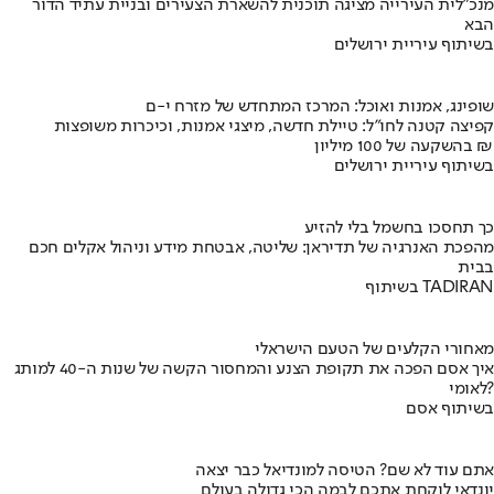
מנכ"לית העירייה מציגה תוכנית להשארת הצעירים ובניית עתיד הדור
הבא
בשיתוף עיריית ירושלים
שופינג, אמנות ואוכל: המרכז המתחדש של מזרח י-ם
קפיצה קטנה לחו"ל: טיילת חדשה, מיצגי אמנות, וכיכרות משופצות
בהשקעה של 100 מיליון ₪
בשיתוף עיריית ירושלים
כך תחסכו בחשמל בלי להזיע
מהפכת האנרגיה של תדיראן: שליטה, אבטחת מידע וניהול אקלים חכם
בבית
בשיתוף TADIRAN
מאחורי הקלעים של הטעם הישראלי
איך אסם הפכה את תקופת הצנע והמחסור הקשה של שנות ה-40 למותג
לאומי?
בשיתוף אסם
אתם עוד לא שם? הטיסה למונדיאל כבר יצאה
יונדאי לוקחת אתכם לבמה הכי גדולה בעולם