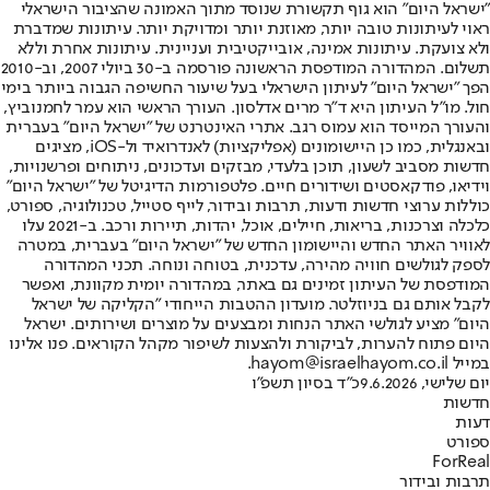
"ישראל היום" הוא גוף תקשורת שנוסד מתוך האמונה שהציבור הישראלי
ראוי לעיתונות טובה יותר, מאוזנת יותר ומדויקת יותר. עיתונות שמדברת
ולא צועקת. עיתונות אמינה, אובייקטיבית ועניינית. עיתונות אחרת וללא
תשלום. המהדורה המודפסת הראשונה פורסמה ב-30 ביולי 2007, וב-2010
הפך "ישראל היום" לעיתון הישראלי בעל שיעור החשיפה הגבוה ביותר בימי
חול. מו"ל העיתון היא ד"ר מרים אדלסון. העורך הראשי הוא עמר לחמנוביץ,
והעורך המייסד הוא עמוס רגב. אתרי האינטרנט של "ישראל היום" בעברית
ובאנגלית, כמו כן היישומונים (אפליקציות) לאנדרואיד ול-iOS, מציגים
חדשות מסביב לשעון, תוכן בלעדי, מבזקים ועדכונים, ניתוחים ופרשנויות,
וידיאו, פודקאסטים ושידורים חיים. פלטפורמות הדיגיטל של "ישראל היום"
כוללות ערוצי חדשות ודעות, תרבות ובידור, לייף סטייל, טכנולוגיה, ספורט,
כלכלה וצרכנות, בריאות, חיילים, אוכל, יהדות, תיירות ורכב. ב-2021 עלו
לאוויר האתר החדש והיישומון החדש של "ישראל היום" בעברית, במטרה
לספק לגולשים חוויה מהירה, עדכנית, בטוחה ונוחה. תכני המהדורה
המודפסת של העיתון זמינים גם באתר, במהדורה יומית מקוונת, ואפשר
לקבל אותם גם בניוזלטר. מועדון ההטבות הייחודי "הקליקה של ישראל
היום" מציע לגולשי האתר הנחות ומבצעים על מוצרים ושירותים. ישראל
היום פתוח להערות, לביקורת ולהצעות לשיפור מקהל הקוראים. פנו אלינו
במייל hayom@israelhayom.co.il.
יום שלישי, 9.6.2026
כ"ד בסיון תשפ"ו
חדשות
דעות
ספורט
ForReal
תרבות ובידור