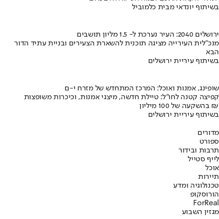
בשיתוף יונדאי מבית כלמוביל
ירושלים 2040: העיר נערכת ל- 1.5 מליון תושבים
מנכ"לית העירייה מציגה תוכנית להשארת הצעירים ובניית עתיד הדור
הבא
בשיתוף עיריית ירושלים
שופינג, אמנות ואוכל: המרכז המתחדש של מזרח י-ם
קפיצה קטנה לחו"ל: טיילת חדשה, מיצגי אמנות, וכיכרות משופצות
בהשקעה של 100 מיליון ₪
בשיתוף עיריית ירושלים
מדורים
ספורט
תרבות ובידור
לייף סטייל
אוכל
תיירות
טכנולוגיה ומדע
הורוסקופ
ForReal
מגזין השבוע