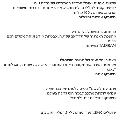
שופינג, אמנות ואוכל: המרכז המתחדש של מזרח י-ם
קפיצה קטנה לחו"ל: טיילת חדשה, מיצגי אמנות, וכיכרות משופצות
בהשקעה של 100 מיליון ₪
בשיתוף עיריית ירושלים
כך תחסכו בחשמל בלי להזיע
מהפכת האנרגיה של תדיראן: שליטה, אבטחת מידע וניהול אקלים חכם
בבית
בשיתוף TADIRAN
מאחורי הקלעים של הטעם הישראלי
איך אסם הפכה את תקופת הצנע והמחסור הקשה של שנות ה-40 למותג
לאומי?
בשיתוף אסם
אתם עוד לא שם? הטיסה למונדיאל כבר יצאה
יונדאי לוקחת אתכם לבמה הכי גדולה בעולם
בשיתוף יונדאי מבית כלמוביל
ירושלים 2040: העיר נערכת ל- 1.5 מליון תושבים