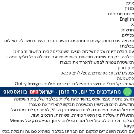
אוכל
מגזין
אנחנו מגייסים
English
X
חדשות
פלילים
נמצאה עם כוויות, קשירות וחתכים: תושב נתניה נעצר בחשד להתעללות
בכלבתו
עם קבלת דיווח על התעללות הגיעו השוטרים לבית החשוד והבחינו
בכלבה, רק בת שמונה חודשים, כשהיא פצועה וחבולה בכל חלקי גופה •
המשטרה צפויה לבקש להאריך את מעצרו
ירון דורון
21/1/2025, 06:30
,עודכן
21/1/2025, 06:38
0
השמעה
העונש קל מדי? הורשע בהתעללות בכלבים. צילום: Getty Images
תושב נתניה נעצר אמש בחשד להתעללות בכלבה שלו, בת השמונה
חודשים. היום (שלישי) המשטרה תבקש להאריך את מעצרו.
אתמול הגיעה המשטרה לבית החשוד בן ה-38, לאחר קבלת דיווח על
התעללות שכללה בין השאר כוויות, קשירות, חתכים ועוד.
הכלבה נלקחה לטיפול אצל וטרינר,צילום: מתוך הפייסבוק של Meirav
kaye
עם הגעת השוטרים למקום הם הבחינו בכלבה כשהיא פצועה וחבולה בכלי