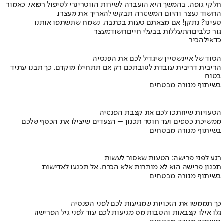
חלקי גופה. בהמשך היא הועברה לשירות הווטרינרי לטיפול רפואי. כאמור
החשוד נעצר, והיום המשטרה תבקש להאריך את מעצרו.
טעינו? נתקן! אם מצאתם טעות בכתבה, נשמח שתשתפו אותנו
גור כלבים
התעללות בבעלי חיים
חשוד
מעצר
כדאי
להכיר
הסוד של איינשטיין שיגדיל לכם את הפנסיה
הריבית דריבית עובדת לטובתכם רק אם תתחילו מוקדם. כך תבנו עתיד
בטוח
בשיתוף מנורה מבטחים
הטעויות שיחתכו לכם את קצבת הפנסיה
ממשיכת כספים ועד חוסר תכנון – הצעדים שיצילו את הכסף שלכם
בשיתוף מנורה מבטחים
רגע לפני פרישה: הטעות שאסור לעשות
תכנון פרישה הוא לא מותרות אלא הכרח. אל תכנעו לאדישות
בשיתוף מנורה מבטחים
כך תממשו את הזכויות שמגיעות לכם לפני הפנסיה
גלו אילו קצבאות והטבות מס מגיעות לכם עוד לפני גיל הפרישה