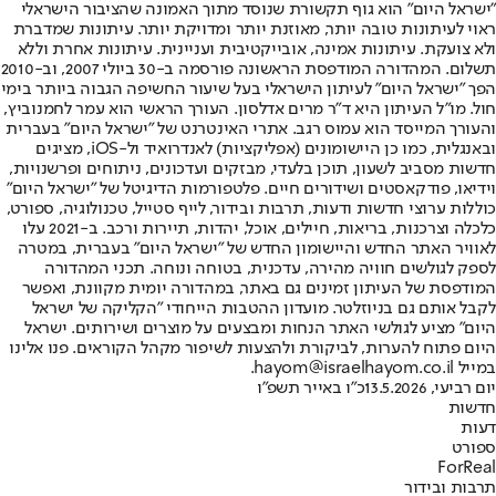
"ישראל היום" הוא גוף תקשורת שנוסד מתוך האמונה שהציבור הישראלי
ראוי לעיתונות טובה יותר, מאוזנת יותר ומדויקת יותר. עיתונות שמדברת
ולא צועקת. עיתונות אמינה, אובייקטיבית ועניינית. עיתונות אחרת וללא
תשלום. המהדורה המודפסת הראשונה פורסמה ב-30 ביולי 2007, וב-2010
הפך "ישראל היום" לעיתון הישראלי בעל שיעור החשיפה הגבוה ביותר בימי
חול. מו"ל העיתון היא ד"ר מרים אדלסון. העורך הראשי הוא עמר לחמנוביץ,
והעורך המייסד הוא עמוס רגב. אתרי האינטרנט של "ישראל היום" בעברית
ובאנגלית, כמו כן היישומונים (אפליקציות) לאנדרואיד ול-iOS, מציגים
חדשות מסביב לשעון, תוכן בלעדי, מבזקים ועדכונים, ניתוחים ופרשנויות,
וידיאו, פודקאסטים ושידורים חיים. פלטפורמות הדיגיטל של "ישראל היום"
כוללות ערוצי חדשות ודעות, תרבות ובידור, לייף סטייל, טכנולוגיה, ספורט,
כלכלה וצרכנות, בריאות, חיילים, אוכל, יהדות, תיירות ורכב. ב-2021 עלו
לאוויר האתר החדש והיישומון החדש של "ישראל היום" בעברית, במטרה
לספק לגולשים חוויה מהירה, עדכנית, בטוחה ונוחה. תכני המהדורה
המודפסת של העיתון זמינים גם באתר, במהדורה יומית מקוונת, ואפשר
לקבל אותם גם בניוזלטר. מועדון ההטבות הייחודי "הקליקה של ישראל
היום" מציע לגולשי האתר הנחות ומבצעים על מוצרים ושירותים. ישראל
היום פתוח להערות, לביקורת ולהצעות לשיפור מקהל הקוראים. פנו אלינו
במייל hayom@israelhayom.co.il.
יום רביעי, 13.5.2026
כ"ו באייר תשפ"ו
חדשות
דעות
ספורט
ForReal
תרבות ובידור