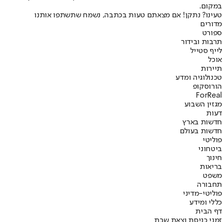
במקום.
טעינו? נתקן! אם מצאתם טעות בכתבה, נשמח שתשתפו אותנו
מדורים
ספורט
תרבות ובידור
לייף סטייל
אוכל
תיירות
טכנולוגיה ומדע
הורוסקופ
ForReal
מגזין השבוע
דעות
חדשות בארץ
חדשות בעולם
פוליטי
ביטחוני
חינוך
בריאות
משפט
תחבורה
פוליטי-מדיני
כללי ומידע
דף הבית
זמני כניסת וצאת שבת