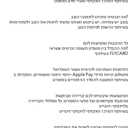
בשיתוף המרכז האקדמי שערי מדע ומשפט
מה מבטיח נתניהו לתושבי הנגב?
בנגב יש צמיחה, יש ביקוש ואנחנו נמשיך לראות את הנגב ולפתח אותו
בשיתוף הרשות לפיתוח הנגב
כל ההטבות שמגיעות לכם
מה ההבדל בין מועדון תעופה וכרטיס אשראי?
בשיתוף FLYCARD
הזדמנות האחרונה להרוויח מגמר המונדיאל
יחסי הימור משופרים, הפקדות ב-Apple Pay ותשלום זכיות מיידי
בשיתוף המועצה להסדר ההימורים בספורט
המקצועות שיבטיחו לכם קריירה מבוקשת
מהסבת אקדמאים ועד מדעי הספורט: כל מסלולי הקריירה
בלוינסקי-וינגייט
בשיתוף המרכז האקדמי לוינסקי־וינגייט
הצצה לקמפוס שרוצה לשנות את האקדמיה