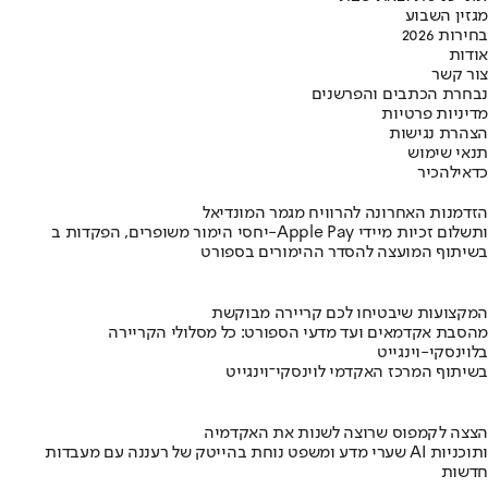
מגזין השבוע
בחירות 2026
אודות
צור קשר
נבחרת הכתבים והפרשנים
מדיניות פרטיות
הצהרת נגישות
תנאי שימוש
כדאי
להכיר
הזדמנות האחרונה להרוויח מגמר המונדיאל
יחסי הימור משופרים, הפקדות ב-Apple Pay ותשלום זכיות מיידי
בשיתוף המועצה להסדר ההימורים בספורט
המקצועות שיבטיחו לכם קריירה מבוקשת
מהסבת אקדמאים ועד מדעי הספורט: כל מסלולי הקריירה
בלוינסקי-וינגייט
בשיתוף המרכז האקדמי לוינסקי־וינגייט
הצצה לקמפוס שרוצה לשנות את האקדמיה
שערי מדע ומשפט נוחת בהייטק של רעננה עם מעבדות AI ותוכניות
חדשות