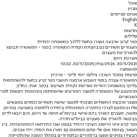
אוכל
מגזין
אנחנו מגייסים
English
X
חדשות
פלילים
כפר קרע: ארבעה נעצרו בחשד ללינץ' במשפחה יהודית
העצורים חשודים גם בהצתת נקודת המשטרה בכפר • המשטרה תבקש
להאריך את מעצרם
מערכת היום
30/5/2021, 09:26
,עודכן
30/5/2021, 10:02
0
השמעה
פרעות במגזר הערבי, צילום: יוסי זליגר - ארכיון
המשטרה עצרה בסוף השבוע ארבעה תושבי כפר קרע בחשד להשתתפות
בלינץ' במשפחה יהודית ושריפת נקודת השיטור בכפר. זאת, כחלק
מהמבצע של המשטרה למעצר הפורעים שהשתתפו במהומות הקשות לפני
כשבועיים.
מעצר ארבעת החשודים מצטרף למעצר שישה חשודים נוספים במעשים
אלו ובהתאם לצרכי החקירה המתנהלת ביחידה ללוחמה בפשיעה במרחב
מנשה. מעצרם הוארך ביום שישי בביהמ"ש חיפה עד היום, והם יובאו לדיון
בבקשה להאריך את מעצרם בבימ"ש חדרה.
כפר קרע אינו היישוב הערבי היחיד בצפון שבו התרחשו ההתפרעויות. בין
השאר, בצומת אום אל-פחם ומוסמוס גם הפרו את הסדר, יידו אבנים,
הבעירו צמיגים ופגעו ברמזורים ובתמרורים במהלך הפגנה שהתקיימה