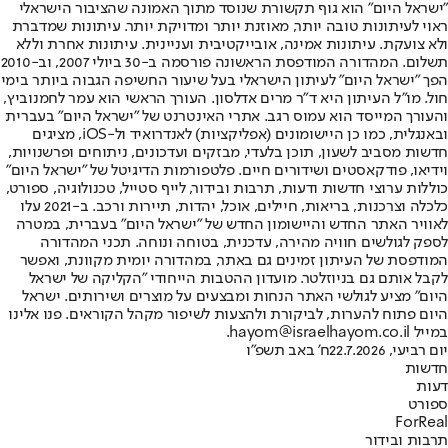
"ישראל היום" הוא גוף תקשורת שנוסד מתוך האמונה שהציבור הישראלי
ראוי לעיתונות טובה יותר, מאוזנת יותר ומדויקת יותר. עיתונות שמדברת
ולא צועקת. עיתונות אמינה, אובייקטיבית ועניינית. עיתונות אחרת וללא
תשלום. המהדורה המודפסת הראשונה פורסמה ב-30 ביולי 2007, וב-2010
הפך "ישראל היום" לעיתון הישראלי בעל שיעור החשיפה הגבוה ביותר בימי
חול. מו"ל העיתון היא ד"ר מרים אדלסון. העורך הראשי הוא עמר לחמנוביץ,
והעורך המייסד הוא עמוס רגב. אתרי האינטרנט של "ישראל היום" בעברית
ובאנגלית, כמו כן היישומונים (אפליקציות) לאנדרואיד ול-iOS, מציגים
חדשות מסביב לשעון, תוכן בלעדי, מבזקים ועדכונים, ניתוחים ופרשנויות,
וידיאו, פודקאסטים ושידורים חיים. פלטפורמות הדיגיטל של "ישראל היום"
כוללות ערוצי חדשות ודעות, תרבות ובידור, לייף סטייל, טכנולוגיה, ספורט,
כלכלה וצרכנות, בריאות, חיילים, אוכל, יהדות, תיירות ורכב. ב-2021 עלו
לאוויר האתר החדש והיישומון החדש של "ישראל היום" בעברית, במטרה
לספק לגולשים חוויה מהירה, עדכנית, בטוחה ונוחה. תכני המהדורה
המודפסת של העיתון זמינים גם באתר, במהדורה יומית מקוונת, ואפשר
לקבל אותם גם בניוזלטר. מועדון ההטבות הייחודי "הקליקה של ישראל
היום" מציע לגולשי האתר הנחות ומבצעים על מוצרים ושירותים. ישראל
היום פתוח להערות, לביקורת ולהצעות לשיפור מקהל הקוראים. פנו אלינו
במייל hayom@israelhayom.co.il.
יום רביעי, 22.7.2026
ח' באב תשפ"ו
חדשות
דעות
ספורט
ForReal
תרבות ובידור