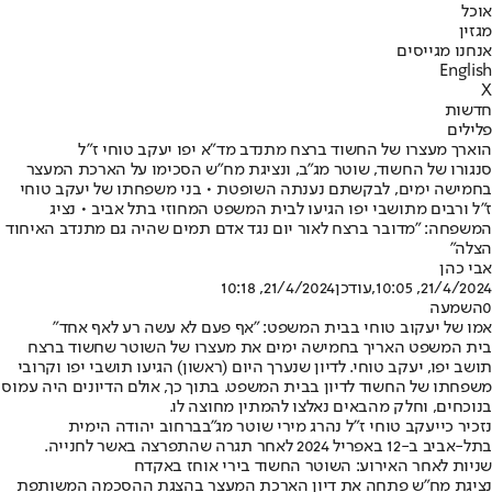
אוכל
מגזין
אנחנו מגייסים
English
X
חדשות
פלילים
הוארך מעצרו של החשוד ברצח מתנדב מד"א יפו יעקב טוחי ז"ל
סנגורו של החשוד, שוטר מג"ב, ונציגת מח"ש הסכימו על הארכת המעצר
בחמישה ימים, לבקשתם נענתה השופטת • בני משפחתו של יעקב טוחי
ז"ל ורבים מתושבי יפו הגיעו לבית המשפט המחוזי בתל אביב • נציג
המשפחה: "מדובר ברצח לאור יום נגד אדם תמים שהיה גם מתנדב האיחוד
הצלה"
אבי כהן
21/4/2024, 10:05
,עודכן
21/4/2024, 10:18
0
השמעה
אמו של יעקוב טוחי בבית המשפט: "אף פעם לא עשה רע לאף אחד"
בית המשפט האריך בחמישה ימים את מעצרו של השוטר שחשוד ברצח
תושב יפו, יעקב טוחי. לדיון שנערך היום (ראשון) הגיעו תושבי יפו וקרובי
משפחתו של החשוד לדיון בבית המשפט. בתוך כך, אולם הדיונים היה עמוס
בנוכחים, וחלק מהבאים נאלצו להמתין מחוצה לו.
נזכיר כי
יעקב טוחי ז"ל נהרג מירי שוטר מג"ב
ברחוב יהודה הימית
בתל-אביב ב-12 באפריל 2024 לאחר תגרה שהתפרצה באשר לחנייה.
שניות לאחר האירוע: השוטר החשוד בירי אוחז באקדח
נציגת מח"ש פתחה את דיון הארכת המעצר בהצגת ההסכמה המשותפת