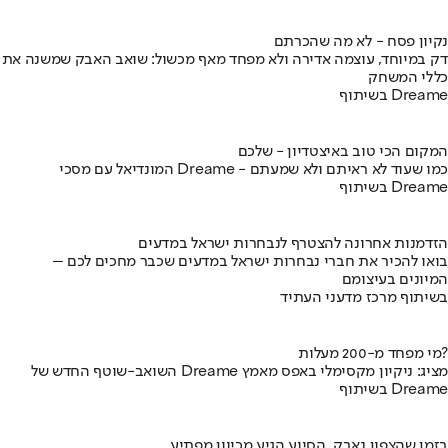
נקיון פסח - לא מה שהכרתם
דק במיוחד, עוצמה אדירה ולא מפחד מאף מכשול: שואב האבק שמשנה את
כללי המשחק
בשיתוף Dreame
המקום הכי טוב באיצטדיון - שלכם
המונדיאל עם מסכי Dreame - כמו שעוד לא ראיתם ולא שמעתם
בשיתוף Dreame
הזדמנות אחרונה להצטרף לנבחרות ישראל במדעים
בואו להכיר את חברי נבחרות ישראל במדעים שכבר מחכים לכם –
המיונים בעיצומם
בשיתוף מרכז מדעני העתיד
מי מפחד מ-200 מעלות?
השואב-שוטף החדש של Dreame מציג: ניקיון מקסימלי באפס מאמץ
בשיתוף Dreame
בזמן שהצפון נאבק, הסיוע הגיע מכיוון מפתיע