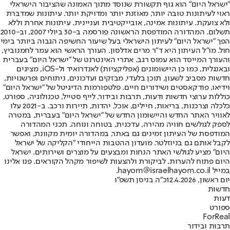
"ישראל היום" הוא גוף תקשורת שנוסד מתוך האמונה שהציבור הישראלי
ראוי לעיתונות טובה יותר, מאוזנת יותר ומדויקת יותר. עיתונות שמדברת
ולא צועקת. עיתונות אמינה, אובייקטיבית ועניינית. עיתונות אחרת וללא
תשלום. המהדורה המודפסת הראשונה פורסמה ב-30 ביולי 2007, וב-2010
הפך "ישראל היום" לעיתון הישראלי בעל שיעור החשיפה הגבוה ביותר בימי
חול. מו"ל העיתון היא ד"ר מרים אדלסון. העורך הראשי הוא עמר לחמנוביץ,
והעורך המייסד הוא עמוס רגב. אתרי האינטרנט של "ישראל היום" בעברית
ובאנגלית, כמו כן היישומונים (אפליקציות) לאנדרואיד ול-iOS, מציגים
חדשות מסביב לשעון, תוכן בלעדי, מבזקים ועדכונים, ניתוחים ופרשנויות,
וידיאו, פודקאסטים ושידורים חיים. פלטפורמות הדיגיטל של "ישראל היום"
כוללות ערוצי חדשות ודעות, תרבות ובידור, לייף סטייל, טכנולוגיה, ספורט,
כלכלה וצרכנות, בריאות, חיילים, אוכל, יהדות, תיירות ורכב. ב-2021 עלו
לאוויר האתר החדש והיישומון החדש של "ישראל היום" בעברית, במטרה
לספק לגולשים חוויה מהירה, עדכנית, בטוחה ונוחה. תכני המהדורה
המודפסת של העיתון זמינים גם באתר, במהדורה יומית מקוונת, ואפשר
לקבל אותם גם בניוזלטר. מועדון ההטבות הייחודי "הקליקה של ישראל
היום" מציע לגולשי האתר הנחות ומבצעים על מוצרים ושירותים. ישראל
היום פתוח להערות, לביקורת ולהצעות לשיפור מקהל הקוראים. פנו אלינו
במייל hayom@israelhayom.co.il.
יום ראשון, 12.4.2026
כ"ה בניסן תשפ"ו
חדשות
דעות
ספורט
ForReal
תרבות ובידור