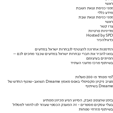
ראשי
זמני כניסת וצאת השבת
מידע כללי
זמני כניסת וצאת שבת
ראשי
צרו קשר
מדיניות פרטיות
Hosted by SPD
כדאי
להכיר
הזדמנות אחרונה להצטרף לנבחרות ישראל במדעים
בואו להכיר את חברי נבחרות ישראל במדעים שכבר מחכים לכם –
המיונים בעיצומם
בשיתוף מרכז מדעני העתיד
מי מפחד מ-200 מעלות?
השואב-שוטף החדש של Dreame מציג: ניקיון מקסימלי באפס מאמץ
בשיתוף Dreame
בזמן שהצפון נאבק, הסיוע הגיע מכיוון מפתיע
בעלי עסקים מספרים - זה המענק הכספי שעוזר לנו לחזור למסלול
בשיתוף מזרחי טפחות