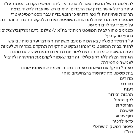
לה ולסנגורו של החשוד אשר להארכה עד ליום חמישי הקרוב. הסנגור עו״ד
עופר ברטל אישר בדיון את הדברים, הוא ביקש שיועברו לחשוד ברצח
תרופות שחיוניות לו ואף הדגיש כי הוגש בדיון עבר מסמך פסיכיאטרי
שמסביר את הנחיצות לתרופות. השופטת נעתרה לבקשת הצדדים והורתה
על מעצרו עד ליום חמישי.
מפגינים מחוץ לבית המשפט המחוזי בת"א // צילום: גדעון מרקוביץ,צילום:
גדעוץ מרקוביץ'
עו"ד חאלד סואלחי, בא הכוח מטעם משפחת הקורבן יעקב טוחי, ביקש
להגיד בבית המשפט כי "אנחנו נבקש שהחקירה תתקדם במהירות, לעניות
דעת המשפחה. מדובר ברצח לאור יום נגד אדם תמים שהיה גם מתנדב
האיחוד הצלה ללא רקע פלילי, זה דבר שאמור לקדם את החקירה ולהוביל
לענישה מחמירה".
טעינו? נתקן! אם מצאתם טעות בכתבה, נשמח שתשתפו אותנו
בית משפט מחוזי
חשוד ברצח
יעקב טוחי
מדורים
ספורט
דעות
תרבות ובידור
לייף סטייל
הורוסקופ
שישבת
סוף שבוע
כדאי להכיר
סיפור המשק הישראלי
נדל"ן