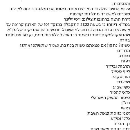
והנסיבות.
על פי החשד עולה כי הוא רצח אותה באוטו ואז נמלט. בני הזוג לא היו
מוכרים למשטרה מתלונות קודמות.
זירת הרצח ברחובות,צילום: יוסי זליגר
במד"א דיווחו כי בשעה 21:22 התקבלה במוקד 101 של הארגון קריאה על
אישה מחוסרת הכרה ברחוב לוי אשכול. חובשים ופראמדיקים של מד"א
שהוזעקו למקום דיווחו כאמור כי האישה ללא רוח חיים, וקבעו את מותה
בזירה.
טעינו? נתקן! אם מצאתם טעות בכתבה, נשמח שתשתפו אותנו
מדורים
ספורט
דעות
תרבות ובידור
לייף סטייל
הורוסקופ
שישבת
סוף שבוע
כדאי להכיר
סיפור המשק הישראלי
נדל"ן
ראשי
זמני כניסת וצאת השבת
כללי ומידע
דף הבית
זמני כניסת וצאת שבת