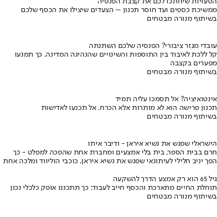
הטעויות שיחתכו לכם את קצבת הפנסיה
ממשיכת כספים ועד חוסר תכנון – הצעדים שיצילו את הכסף שלכם
בשיתוף מנורה מבטחים
עובדי מגזר ציבורי? הפנסיה שלכם השתנתה
קל ללכת לאיבוד בין התוספות והשינויים שהנהיגה המדינה. כך תמנעו
מפערים בקצבה
בשיתוף מנורה מבטחים
אינטואיציה? אל תסמכו עליה תמיד
תכנון פרישה הוא לא מותרות אלא הכרח. אל תכנעו לאדישות
בשיתוף מנורה מבטחים
הישראלי שפגש את נשיא איראן - ודיבר איתו
חרם בבית הספר, בית בלי אמצעים ומחברת אחת שהפכה למפלט - כך
הפך יניב חלילי לעיתונאי שפגש את נשיא איראן, כוכבי הוליווד ומלכה אחת
גיל 65 הוא רק אמצע הדרך להשקעה
תוחלת החיים מתארכת והכסף חייב לעבוד: כך תתכננו אופק כלכלי נכון
בשיתוף מנורה מבטחים