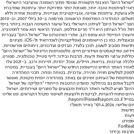
"ישראל היום" הוא גוף תקשורת שנוסד מתוך האמונה שהציבור הישראלי
ראוי לעיתונות טובה יותר, מאוזנת יותר ומדויקת יותר. עיתונות שמדברת
ולא צועקת. עיתונות אמינה, אובייקטיבית ועניינית. עיתונות אחרת וללא
תשלום. המהדורה המודפסת הראשונה פורסמה ב-30 ביולי 2007, וב-2010
הפך "ישראל היום" לעיתון הישראלי בעל שיעור החשיפה הגבוה ביותר בימי
חול. מו"ל העיתון היא ד"ר מרים אדלסון. העורך הראשי הוא עמר לחמנוביץ,
והעורך המייסד הוא עמוס רגב. אתרי האינטרנט של "ישראל היום" בעברית
ובאנגלית, כמו כן היישומונים (אפליקציות) לאנדרואיד ול-iOS, מציגים
חדשות מסביב לשעון, תוכן בלעדי, מבזקים ועדכונים, ניתוחים ופרשנויות,
וידיאו, פודקאסטים ושידורים חיים. פלטפורמות הדיגיטל של "ישראל היום"
כוללות ערוצי חדשות ודעות, תרבות ובידור, לייף סטייל, טכנולוגיה, ספורט,
כלכלה וצרכנות, בריאות, חיילים, אוכל, יהדות, תיירות ורכב. ב-2021 עלו
לאוויר האתר החדש והיישומון החדש של "ישראל היום" בעברית, במטרה
לספק לגולשים חוויה מהירה, עדכנית, בטוחה ונוחה. תכני המהדורה
המודפסת של העיתון זמינים גם באתר, במהדורה יומית מקוונת, ואפשר
לקבל אותם גם בניוזלטר. מועדון ההטבות הייחודי "הקליקה של ישראל
היום" מציע לגולשי האתר הנחות ומבצעים על מוצרים ושירותים. ישראל
היום פתוח להערות, לביקורת ולהצעות לשיפור מקהל הקוראים. פנו אלינו
במייל hayom@israelhayom.co.il.
יום שלישי, 21.4.2026
ד' באייר תשפ"ו
חדשות
דעות
ספורט
ForReal
תרבות ובידור