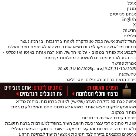
אוכל
מגזין
אנחנו מגייסים
English
X
חדשות
פלילים
חשד לרצח: אישה כבת 30 נדקרה למוות ברחובות, בן הזוג נעצר
כוחות מד"א שהוזעקו למקום מצאו אותה כשהיא לא סימני חיים ונאלצו
לקבוע את מותה במקום • על פי החשד, הוא רצח אותה באוטו ואז נמלט •
בני הזוג לא היו מוכרים למשטרה מתלונות קודמות
אפרת פורשר
31/10/2023, 19:47
,עודכן
31/10/2023, 20:45
0
השמעה
זירת הרצח ברחובות. צילום: יוסי זליגר
אישה כבת 30 נדקרה הערב (שלישי) למוות ברחובות. כוחות מד"א
שהוזעקו למקום מצאו אותה כשהיא לא סימני חיים ונאלצו לקבוע את
מותה במקום.
זירת דקירת האישה ברחובות
שוטרי מחוז מרכז עצרו כעת תושב העיר בחשד למעורבות ברצח תושבת
ת"א ברכבה, הנסיבות והרקע בבדיקה. בשעה זו חוקרי הזיהוי הפלילי
אוספים ממצאים בזירה לצד תפיסת אמצעי תיעוד לבחינת הרקע