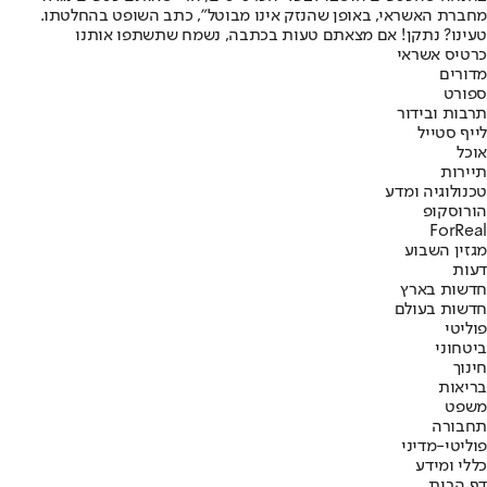
מחברת האשראי, באופן שהנזק אינו מבוטל", כתב השופט בהחלטתו.
טעינו? נתקן! אם מצאתם טעות בכתבה, נשמח שתשתפו אותנו
כרטיס אשראי
מדורים
ספורט
תרבות ובידור
לייף סטייל
אוכל
תיירות
טכנולוגיה ומדע
הורוסקופ
ForReal
מגזין השבוע
דעות
חדשות בארץ
חדשות בעולם
פוליטי
ביטחוני
חינוך
בריאות
משפט
תחבורה
פוליטי-מדיני
כללי ומידע
דף הבית