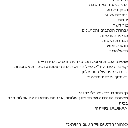
זמני כניסת וצאת שבת
מגזין השבוע
בחירות 2026
אודות
צור קשר
נבחרת הכתבים והפרשנים
מדיניות פרטיות
הצהרת נגישות
תנאי שימוש
כדאי
להכיר
שופינג, אמנות ואוכל: המרכז המתחדש של מזרח י-ם
קפיצה קטנה לחו"ל: טיילת חדשה, מיצגי אמנות, וכיכרות משופצות
בהשקעה של 100 מיליון ₪
בשיתוף עיריית ירושלים
כך תחסכו בחשמל בלי להזיע
מהפכת האנרגיה של תדיראן: שליטה, אבטחת מידע וניהול אקלים חכם
בבית
בשיתוף TADIRAN
מאחורי הקלעים של הטעם הישראלי