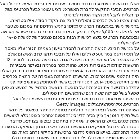
ואילו בנו השיג באמצעות תכנת מחשב ייעודית את פרטיו האישיים של בעל
הכרטיס. חביבי התקשר לחברת האשראי, הציע עצמו כבעל הכרטיס בשל
כך הצליח לקבל את הקוד הסודי לכרטיס.
הציג עצמו כבעל הכרטיס והצליח לקבל את הקוד הסודי. אילוסטרציה,
בהמשך, משך באמצעות הכרטיס מזומן בחמש הזדמנויות בסכום מצטבר
של למעלה מ-8,000 שקלים. במקרה אחר גנב חביבי כרטיס אשראי מאישה
ובאמצעות הכרטיס ביצע רכישות רבות בסכום מצטבר של למעלה מ-14
אלף שקלים.
על בנו של חביבי, הגיעה התביעה להסדר טיעון בעניינו ונגזרו עליו מאסר
על תנאי וקנס בסך 500 שקלים ואילו על חביבי תוקן כתב האישום אולם
ללא הסכמה על העונש בין התביעה להגנה. התביעה טענה כי לחביבי 12
הרשעות קודמות בעבירות רכוש, פחות מכך במרמה ובעיקר בעבירות
כלפי עובדי ציבור. הוא ריצה כ-4 שנים מצטברות מאחורי סורג ובריח, ואולם
היה זה לפני שנים ארוכות. הרשעתו האחרונה בעבירה של הונאה בכרטיס
חיוב הייתה בשנת 2014. הסניגורית ביקשה להסתפק בעונש צופה פני
עתיד בהדגישה את נסיבותיו של הנאשם. הנאשם התנצל על המעשים, טען
שפעל בשל מצוקה קשה הגם שהמעשים היו פסולים.
נו השיג באמצעות תכנת מחשב ייעודית את פרטיו האישיים של בעל
הכרטיס. אילוסטרציה,צילום: Getty Images
השופט דוד שאול גבאי ריכטר, החליט לבסוף להסתפק במאסר על תנאי,
בשל חלוף הזמן אך ציין בגזר הדין כי: "הנאשם אחראי באופן מלא למעשים
המתוכננים באישום הראשון, שאף לוו בתחכום ובוצעו בצוותא. מדובר
בסכום לא מבוטל, וספק אם המעשים בוצעו באמת מתוך המצוקה הנטענת,
נוכח תחכומם. באישום השני מדובר ברכישות בהיקף נרחב מאוד. גם
בהנחה שהכספים הושבו לבעלי הכרטיסים, הרי שאותם כספים נגזלו