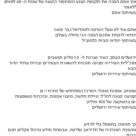
איך אסם הפכה את תקופת הצנע והמחסור הקשה של שנות ה-40 למותג
לאומי?
בשיתוף אסם
אתם עוד לא שם? הטיסה למונדיאל כבר יצאה
יונדאי לוקחת אתכם לבמה הכי גדולה בעולם
בשיתוף יונדאי מבית כלמוביל
ירושלים 2040: העיר נערכת ל- 1.5 מליון תושבים
מנכ"לית העירייה מציגה תוכנית להשארת הצעירים ובניית עתיד הדור
הבא
בשיתוף עיריית ירושלים
שופינג, אמנות ואוכל: המרכז המתחדש של מזרח י-ם
קפיצה קטנה לחו"ל: טיילת חדשה, מיצגי אמנות, וכיכרות משופצות
בהשקעה של 100 מיליון ₪
בשיתוף עיריית ירושלים
כך תחסכו בחשמל בלי להזיע
מהפכת האנרגיה של תדיראן: שליטה, אבטחת מידע וניהול אקלים חכם
בבית