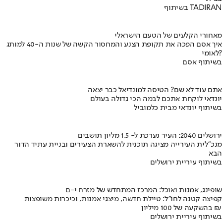
בשיתוף TADIRAN
מאחורי הקלעים של הטעם הישראלי
איך אסם הפכה את תקופת הצנע והמחסור הקשה של שנות ה-40 למותג
לאומי?
בשיתוף אסם
אתם עוד לא שם? הטיסה למונדיאל כבר יצאה
יונדאי לוקחת אתכם לבמה הכי גדולה בעולם
בשיתוף יונדאי מבית כלמוביל
ירושלים 2040: העיר נערכת ל- 1.5 מליון תושבים
מנכ"לית העירייה מציגה תוכנית להשארת הצעירים ובניית עתיד הדור
הבא
בשיתוף עיריית ירושלים
שופינג, אמנות ואוכל: המרכז המתחדש של מזרח י-ם
קפיצה קטנה לחו"ל: טיילת חדשה, מיצגי אמנות, וכיכרות משופצות
בהשקעה של 100 מיליון ₪
בשיתוף עיריית ירושלים