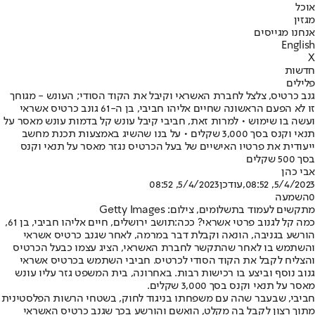
אוכל
מגזין
אנחנו מגייסים
English
X
חדשות
פלילים
גנב כרטיס, צלצל לחברת האשראי וקיבל את הקוד הסודי; העונש - מגוחך
זו לא הפעם הראשונה שחיים אליהו חביבי, בן ה-61 גונב כרטיס אשראי
ועשה בו שימוש • למרות זאת, חביבי קיבל עונש קל בדמות עונש מאסר על
תנאי וקנס בסך 3,000 שקלים • על בנו שהשיג באמצעות תכנת מחשב
ייעודית את פרטיו האישיים של בעל הכרטיס נגזר מאסר על תנאי וקנס
בסך 500 שקלים
אבי כהן
5/4/2023, 08:52
,עודכן
5/4/2023, 08:52
0
השמעה
מתקשים לעמוד בתשלומים, צילום: Getty Images
כמה קל לגנוב פרטי אשראי? ככה:
תושב ירושלים, חיים אליהו חביבי, בן 61,
הורשע בגניבה, הונאה וקבלת דבר במרמה, לאחר שגנב כרטיס אשראי
והשתמש בו לאחר שהתקשר לחברת האשראי, הציג עצמו כבעל הכרטיס
והצליח לקבל את הקוד הסודי לכרטיס. חביבי השתמש בכרטיס אשראי
גנוב נוסף וביצע בו רכישות רבות. באחרונה, בית המשפט גזר עליו עונש
מאסר על תנאי וקנס בסך 3,000 שקלים.
חביבי, שבעבר שהה עם משפחתו בניגוד לחוק, בשטחי הרשות הפלסטינית
מתוך רצון לקבל בה מקלט, הואשם והורשע בכך שגנב כרטיס האשראי