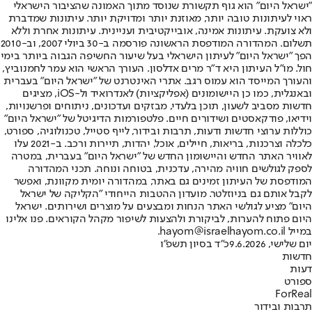
"ישראל היום" הוא גוף תקשורת שנוסד מתוך האמונה שהציבור הישראלי
ראוי לעיתונות טובה יותר, מאוזנת יותר ומדויקת יותר. עיתונות שמדברת
ולא צועקת. עיתונות אמינה, אובייקטיבית ועניינית. עיתונות אחרת וללא
תשלום. המהדורה המודפסת הראשונה פורסמה ב-30 ביולי 2007, וב-2010
הפך "ישראל היום" לעיתון הישראלי בעל שיעור החשיפה הגבוה ביותר בימי
חול. מו"ל העיתון היא ד"ר מרים אדלסון. העורך הראשי הוא עמר לחמנוביץ,
והעורך המייסד הוא עמוס רגב. אתרי האינטרנט של "ישראל היום" בעברית
ובאנגלית, כמו כן היישומונים (אפליקציות) לאנדרואיד ול-iOS, מציגים
חדשות מסביב לשעון, תוכן בלעדי, מבזקים ועדכונים, ניתוחים ופרשנויות,
וידיאו, פודקאסטים ושידורים חיים. פלטפורמות הדיגיטל של "ישראל היום"
כוללות ערוצי חדשות ודעות, תרבות ובידור, לייף סטייל, טכנולוגיה, ספורט,
כלכלה וצרכנות, בריאות, חיילים, אוכל, יהדות, תיירות ורכב. ב-2021 עלו
לאוויר האתר החדש והיישומון החדש של "ישראל היום" בעברית, במטרה
לספק לגולשים חוויה מהירה, עדכנית, בטוחה ונוחה. תכני המהדורה
המודפסת של העיתון זמינים גם באתר, במהדורה יומית מקוונת, ואפשר
לקבל אותם גם בניוזלטר. מועדון ההטבות הייחודי "הקליקה של ישראל
היום" מציע לגולשי האתר הנחות ומבצעים על מוצרים ושירותים. ישראל
היום פתוח להערות, לביקורת ולהצעות לשיפור מקהל הקוראים. פנו אלינו
במייל hayom@israelhayom.co.il.
יום שלישי, 9.6.2026
כ"ד בסיון תשפ"ו
חדשות
דעות
ספורט
ForReal
תרבות ובידור