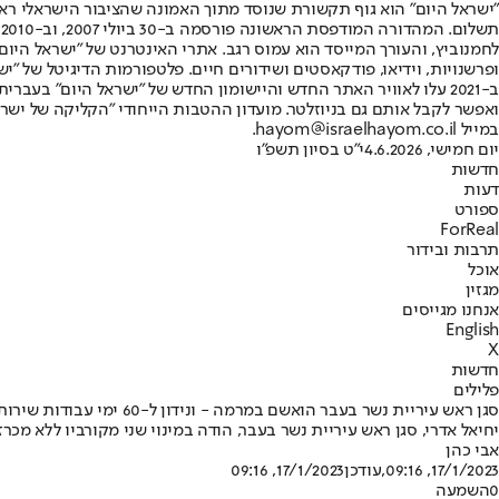
"ישראל היום" הוא גוף תקשורת שנוסד מתוך האמונה שהציבור הישראלי ראוי 
ת
ופרשנויות, וידיאו, פודקאסטים ושידורים חיים. פלטפורמות הדיגיטל של "ישרא
ב-2021 עלו לאוויר האתר החדש והיישומון החדש של "ישראל היום" בע
ואפשר לקבל אותם גם בניוזלטר. מועדון ההטבות הייחודי "הקליקה של ישרא
במייל hayom@israelhayom.co.il.
יום חמישי, 4.6.2026
י"ט בסיון תשפ"ו
חדשות
דעות
ספורט
ForReal
תרבות ובידור
אוכל
מגזין
אנחנו מגייסים
English
X
חדשות
פלילים
סגן ראש עיריית נשר בעבר הואשם במרמה - ונידון ל-60 ימי עבודות שירות
יחיאל אדרי, סגן ראש עיריית נשר בעבר, הודה במינוי שני מקורביו ללא מכרז וזיוף מסמכים לשם כך • ביק
אבי כהן
17/1/2023, 09:16
,עודכן
17/1/2023, 09:16
0
השמעה