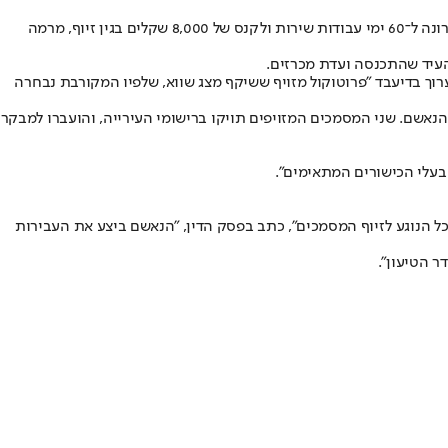
: יחיאל אדרי, סגן ומ"מ ראש עיריית נשר לשעבר, נידון לאחרונה ל־60 ימי עבודות שירות ולקנס של 8,000 שקלים בגין זיוף, מרמה
העיד שהתכנסה ועדת מכרזים.
וך בדיעבד "פרוטוקול מזויף ששיקף מצג שווא, שלפיו המקורבת נבחרה
הנאשם. שני המסמכים המזויפים תויקו ברישומי העירייה, והועברו למבקר
 בעלי הכישורים המתאימים".
בכל הנוגע לזיוף המסמכים", כתב בפסק הדין, "הנאשם ביצע את העבירות
ר הטיעון".