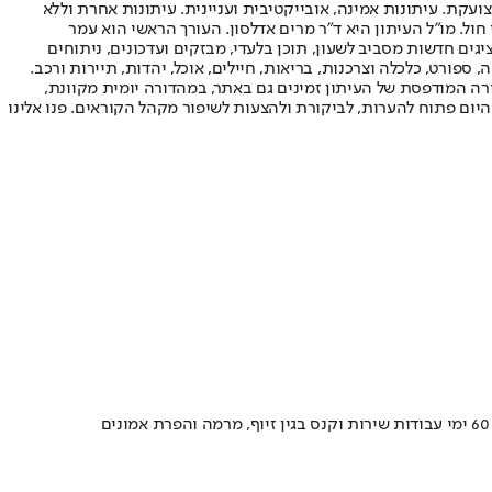
ועקת. עיתונות אמינה, אובייקטיבית ועניינית. עיתונות אחרת וללא
עור החשיפה הגבוה ביותר בימי חול. מו"ל העיתון היא ד"ר מרים אדלסון. העורך הראשי הוא עמר
 והעורך המייסד הוא עמוס רגב. אתרי האינטרנט של "ישראל היום" בעברית ובאנגלית, כמו כן היישומונים (אפליקציות) לאנדרואיד ול-iOS, מציגים חדשות מסביב לשעון, תוכן בלעדי, מבזקים ועדכונים, ניתוחים
, ספורט, כלכלה וצרכנות, בריאות, חיילים, אוכל, יהדות, תיירות ורכב.
דורה המודפסת של העיתון זמינים גם באתר, במהדורה יומית מקוונת,
היום פתוח להערות, לביקורת ולהצעות לשיפור מקהל הקוראים. פנו אלינו