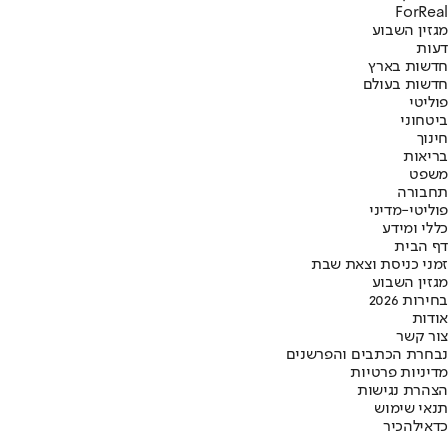
ForReal
מגזין השבוע
דעות
חדשות בארץ
חדשות בעולם
פוליטי
ביטחוני
חינוך
בריאות
משפט
תחבורה
פוליטי-מדיני
כללי ומידע
דף הבית
זמני כניסת וצאת שבת
מגזין השבוע
בחירות 2026
אודות
צור קשר
נבחרת הכתבים והפרשנים
מדיניות פרטיות
הצהרת נגישות
תנאי שימוש
כדאי
להכיר