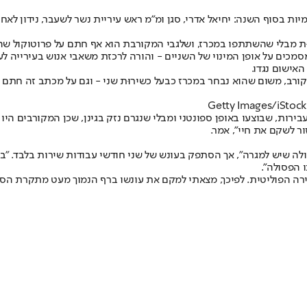
מיות בסוף השנה
וּת מבלי שהשתתפו במכרז, ושלגבי המקורבת הוא אף חתם על פרוטוקול ש
ים על אופן המינוי של השניים - והורה לרכזת משאבי אנוש בעירייה לער
אישום נגדו.
קורב, משום שהוא נבחר במכרז כבעל כשירוּת שני - וגם על מכתב זה חתם 
בירות, שבוצעו באופן ספונטני ומבלי שנגרם נזק בגינן, שכן המקורבים היו
ור לשקם את חיי", אמר.
חולה שיש למגרה", אך הסתפק בעונש של שני חודשי עבודות שירות בלבד. "
 הפסולה".
זירה הפוליטית. לפיכך, מצאתי למקם את עונשו ברף הנמוך מעט מתקרת הסד