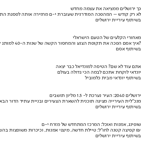
כך ירושלים ממציאה את עצמה מחדש
לא רק קודש – המהפכה המודרנית שעוברת י-ם מחזירה אותה לפסגת התי
בשיתוף עיריית ירושלים
מאחורי הקלעים של הטעם הישראלי
איך אסם הפכה את תקופת הצנע והמחסור הקשה של שנות ה-40 למותג לאומי?
בשיתוף אסם
אתם עוד לא שם? הטיסה למונדיאל כבר יצאה
יונדאי לוקחת אתכם לבמה הכי גדולה בעולם
בשיתוף יונדאי מבית כלמוביל
ירושלים 2040: העיר נערכת ל- 1.5 מליון תושבים
מנכ"לית העירייה מציגה תוכנית להשארת הצעירים ובניית עתיד הדור הבא
בשיתוף עיריית ירושלים
שופינג, אמנות ואוכל: המרכז המתחדש של מזרח י-ם
קפיצה קטנה לחו"ל: טיילת חדשה, מיצגי אמנות, וכיכרות משופצות בהשקעה של 100 מיליון ₪
בשיתוף עיריית ירושלים