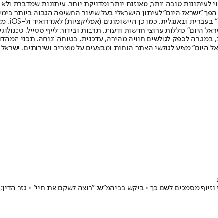
לעיתונות טובה יותר, מאוזנת יותר ומדויקת יותר. עיתונות שמדברת ולא צ
שלום. המהדורה המודפסת הראשונה פורסמה ב-30 ביולי 2007, וב-2010 הפך "ישראל היום" לעיתון הישראלי בעל שי
לחמנוביץ,
ל היום" כוללות ערוצי חדשות ודעות, תרבות ובידור, לייף סטייל, טכנולוגיה
ברית, במטרה לספק לגולשים חוויה מהירה, עדכנית, בטוחה ונוחה. תכני המה
ל היום" מציע לגולשי האתר הנחות ומבצעים על מוצרים ושירותים. ישראל 
ש בביהמ"ש: "רוצה לשקם את חיי" • גזר הדין: 60 ימי עבודות שירות וקנס בגין זיוף, מרמה והפרת אמונים