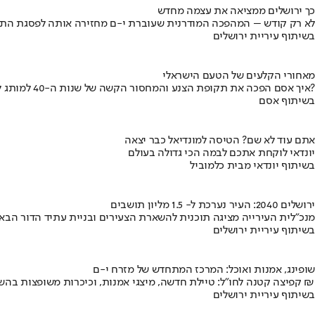
כך ירושלים ממציאה את עצמה מחדש
לא רק קודש – המהפכה המודרנית שעוברת י-ם מחזירה אותה לפסגת התי
בשיתוף עיריית ירושלים
מאחורי הקלעים של הטעם הישראלי
איך אסם הפכה את תקופת הצנע והמחסור הקשה של שנות ה-40 למותג לאומי?
בשיתוף אסם
אתם עוד לא שם? הטיסה למונדיאל כבר יצאה
יונדאי לוקחת אתכם לבמה הכי גדולה בעולם
בשיתוף יונדאי מבית כלמוביל
ירושלים 2040: העיר נערכת ל- 1.5 מליון תושבים
מנכ"לית העירייה מציגה תוכנית להשארת הצעירים ובניית עתיד הדור הבא
בשיתוף עיריית ירושלים
שופינג, אמנות ואוכל: המרכז המתחדש של מזרח י-ם
קפיצה קטנה לחו"ל: טיילת חדשה, מיצגי אמנות, וכיכרות משופצות בהשקעה של 100 מיליון ₪
בשיתוף עיריית ירושלים