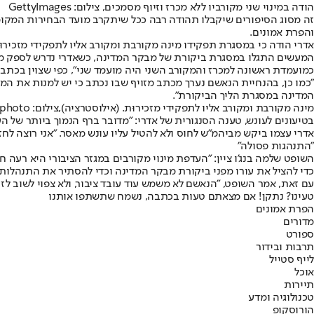
הודה במינוי שני מקורביו ללא מכרז וזיוף מסמכים, צילום: GettyImages
זה מסוג הסיפורים שיקבלו תהודה רבה ככל שיתקרב מועד הבחירות המקו
והפרת אמונים.
אדרי הודה כי במסגרת תפקידו מינה מקורבת ומקורב אליו לתפקידי מזכיר
המעשים התגלו במסגרת ביקורת של מבקר המדינה, כשאדרי נדרש לספק מסמכ
כמועמדת ראשונה למכרז והמקורב השני היה מועמד שני", כפי שצוין בכתב ה
"כמו כן, בהנחיית הנאשם נערך מכתב מזויף שבו נכתב כי יש למנות את המ
המדינה במסגרת הליך הביקורת".
מינה מקורבת ומקורב אליו לתפקידי מזכירוּת. (אילוסטרציה),צילום: Getty Images/iStockphoto
בטיעונים לעונש, טענה הסנגורית של אדרי: "מדובר ברף הנמוך ביותר של הע
אדרי עצמו ביקש מביהמ"ש לחוס ולא להטיל עליו עונש מאסר. "אני רוצה לחז
"התנהגות פסולה"
השופט שלמה בנג'ו ציין: "העדפת מינוי מקורבים במגזר הציבורי היא רעה 
כדי להציל את עורו מפני ביקורת מבקר המדינה וכדי להסתיר את התנהלותו
עם זאת, אמר השופט, "הנאשם לא משמש עוד עובד ציבור, ולא צפוי לשוב ל
טעינו? נתקן! אם מצאתם טעות בכתבה, נשמח שתשתפו אותנו
הפרת אמונים
מדורים
ספורט
תרבות ובידור
לייף סטייל
אוכל
תיירות
טכנולוגיה ומדע
הורוסקופ