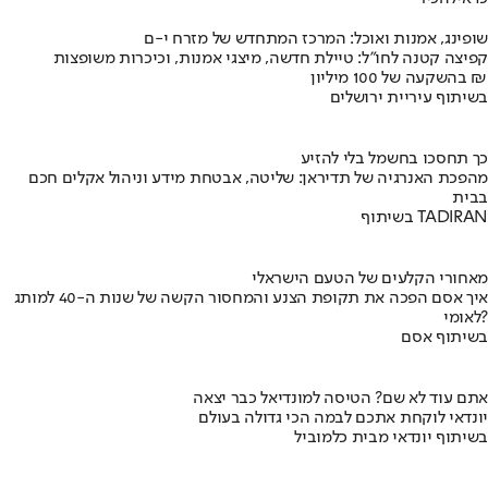
שופינג, אמנות ואוכל: המרכז המתחדש של מזרח י-ם
קפיצה קטנה לחו"ל: טיילת חדשה, מיצגי אמנות, וכיכרות משופצות
בהשקעה של 100 מיליון ₪
בשיתוף עיריית ירושלים
כך תחסכו בחשמל בלי להזיע
מהפכת האנרגיה של תדיראן: שליטה, אבטחת מידע וניהול אקלים חכם
בבית
בשיתוף TADIRAN
מאחורי הקלעים של הטעם הישראלי
איך אסם הפכה את תקופת הצנע והמחסור הקשה של שנות ה-40 למותג
לאומי?
בשיתוף אסם
אתם עוד לא שם? הטיסה למונדיאל כבר יצאה
יונדאי לוקחת אתכם לבמה הכי גדולה בעולם
בשיתוף יונדאי מבית כלמוביל