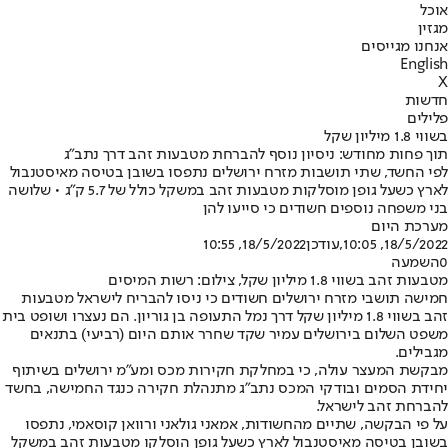
אוכל
מגזין
אנחנו מגייסים
English
X
חדשות
פלילים
בשווי 1.8 מיליון שקל
תוך פחות מחודש: ניסיון נוסף להברחת מטבעות זהב דרך נתב"ג
לפי החשד, שתי תושבות מזרח ירושלים נתפסו בשובן בטיסה מאיסטנבול
לארץ כשעל גופן מוסלקות מטבעות זהב במשקל כולל של 5.7 ק"ג • שלושה
בני משפחה נוספים חשודים כי סייעו להן
מערכת היום
18/5/2022, 10:05
,עודכן
18/5/2022, 10:55
0
השמעה
מטבעות זהב בשווי 1.8 מיליון שקל, צילום: רשות המיסים
חמישה תושבי מזרח ירושלים חשודים כי ניסו להבריח לישראל מטבעות
זהב בשווי 1.8 מיליון שקל דרך נמל התעופה בן גוריון. הם נעצרו ושופט בית
משפט השלום בירושלים עמיר שקד שחרר אותם היום (רביעי) בתנאים
מגבילים.
מבקשת המעצר עולה, כי במחלקת חקירות מכס ומע"מ ירושלים בשיתוף
יחידת הסמים ובודקי המכס נתב"ג מתנהלת חקירה כנגד החמישה, בחשד
להברחת זהב לישראל.
על פי הבקשה, שתיים מהחשודות, אמאני גולאני ורוואן קוסאמי, נתפסו
בשובן בטיסה מאיסטנבול לארץ כשעל גופן הוסלקו מטבעות זהב במשקל