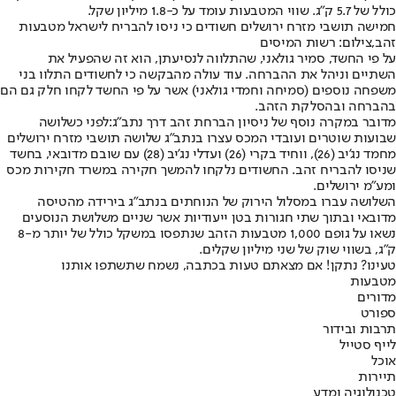
כולל של 5.7 ק"ג. שווי המטבעות עומד על כ-1.8 מיליון שקל.
חמישה תושבי מזרח ירושלים חשודים כי ניסו להבריח לישראל מטבעות
זהב,צילום: רשות המיסים
על פי החשד, סמיר גולאני, שהתלווה לנסיעתן, הוא זה שהפעיל את
השתיים וניהל את ההברחה. עוד עולה מהבקשה כי לחשודים התלוו בני
משפחה נוספים (סמיחה וחמדי גולאני) אשר על פי החשד לקחו חלק גם הם
בהברחה ובהסלקת הזהב.
מדובר במקרה נוסף של ניסיון הברחת זהב דרך נתב"ג:
לפני כשלושה
שבועות שוטרים ועובדי המכס עצרו בנתב"ג שלושה תושבי מזרח ירושלים
מחמד נג'יב (26), ווחיד בקרי (26) ועדלי נג'יב (28) עם שובם מדובאי, בחשד
שניסו להבריח זהב. החשודים נלקחו להמשך חקירה במשרד חקירות מכס
ומע"מ ירושלים.
השלושה עברו במסלול הירוק של הנוחתים בנתב"ג בירידה מהטיסה
מדובאי ובתוך שתי חגורות בטן ייעודיות אשר שניים משלושת הנוסעים
נשאו על גופם 1,000 מטבעות הזהב שנתפסו במשקל כולל של יותר מ-8
ק"ג, בשווי שוק של שני מיליון שקלים.
טעינו? נתקן! אם מצאתם טעות בכתבה, נשמח שתשתפו אותנו
מטבעות
מדורים
ספורט
תרבות ובידור
לייף סטייל
אוכל
תיירות
טכנולוגיה ומדע