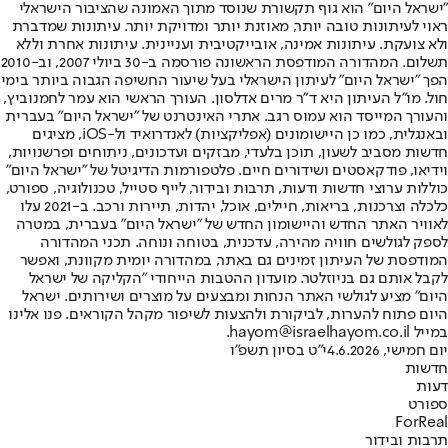
"ישראל היום" הוא גוף תקשורת שנוסד מתוך האמונה שהציבור הישראלי
ראוי לעיתונות טובה יותר, מאוזנת יותר ומדויקת יותר. עיתונות שמדברת
ולא צועקת. עיתונות אמינה, אובייקטיבית ועניינית. עיתונות אחרת וללא
תשלום. המהדורה המודפסת הראשונה פורסמה ב-30 ביולי 2007, וב-2010
הפך "ישראל היום" לעיתון הישראלי בעל שיעור החשיפה הגבוה ביותר בימי
חול. מו"ל העיתון היא ד"ר מרים אדלסון. העורך הראשי הוא עמר לחמנוביץ,
והעורך המייסד הוא עמוס רגב. אתרי האינטרנט של "ישראל היום" בעברית
ובאנגלית, כמו כן היישומונים (אפליקציות) לאנדרואיד ול-iOS, מציגים
חדשות מסביב לשעון, תוכן בלעדי, מבזקים ועדכונים, ניתוחים ופרשנויות,
וידיאו, פודקאסטים ושידורים חיים. פלטפורמות הדיגיטל של "ישראל היום"
כוללות ערוצי חדשות ודעות, תרבות ובידור, לייף סטייל, טכנולוגיה, ספורט,
כלכלה וצרכנות, בריאות, חיילים, אוכל, יהדות, תיירות ורכב. ב-2021 עלו
לאוויר האתר החדש והיישומון החדש של "ישראל היום" בעברית, במטרה
לספק לגולשים חוויה מהירה, עדכנית, בטוחה ונוחה. תכני המהדורה
המודפסת של העיתון זמינים גם באתר, במהדורה יומית מקוונת, ואפשר
לקבל אותם גם בניוזלטר. מועדון ההטבות הייחודי "הקליקה של ישראל
היום" מציע לגולשי האתר הנחות ומבצעים על מוצרים ושירותים. ישראל
היום פתוח להערות, לביקורת ולהצעות לשיפור מקהל הקוראים. פנו אלינו
במייל hayom@israelhayom.co.il.
יום חמישי, 4.6.2026
י"ט בסיון תשפ"ו
חדשות
דעות
ספורט
ForReal
תרבות ובידור