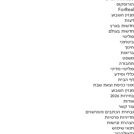
הורוסקופ
ForReal
מגזין השבוע
דעות
חדשות בארץ
חדשות בעולם
פוליטי
ביטחוני
חינוך
בריאות
משפט
תחבורה
פוליטי-מדיני
כללי ומידע
דף הבית
זמני כניסת וצאת שבת
מגזין השבוע
בחירות 2026
אודות
צור קשר
נבחרת הכתבים והפרשנים
מדיניות פרטיות
הצהרת נגישות
תנאי שימוש
כדאי
להכיר