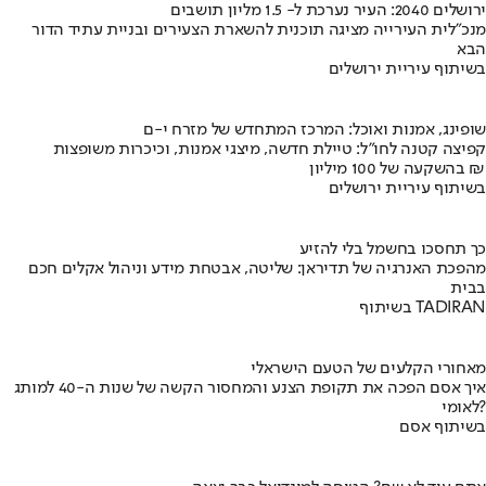
ירושלים 2040: העיר נערכת ל- 1.5 מליון תושבים
מנכ"לית העירייה מציגה תוכנית להשארת הצעירים ובניית עתיד הדור
הבא
בשיתוף עיריית ירושלים
שופינג, אמנות ואוכל: המרכז המתחדש של מזרח י-ם
קפיצה קטנה לחו"ל: טיילת חדשה, מיצגי אמנות, וכיכרות משופצות
בהשקעה של 100 מיליון ₪
בשיתוף עיריית ירושלים
כך תחסכו בחשמל בלי להזיע
מהפכת האנרגיה של תדיראן: שליטה, אבטחת מידע וניהול אקלים חכם
בבית
בשיתוף TADIRAN
מאחורי הקלעים של הטעם הישראלי
איך אסם הפכה את תקופת הצנע והמחסור הקשה של שנות ה-40 למותג
לאומי?
בשיתוף אסם