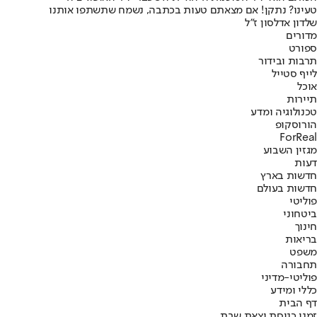
טעינו? נתקן! אם מצאתם טעות בכתבה, נשמח שתשתפו אותנו
שלדון אדלסון ז"ל
מדורים
ספורט
תרבות ובידור
לייף סטייל
אוכל
תיירות
טכנולוגיה ומדע
הורוסקופ
ForReal
מגזין השבוע
דעות
חדשות בארץ
חדשות בעולם
פוליטי
ביטחוני
חינוך
בריאות
משפט
תחבורה
פוליטי-מדיני
כללי ומידע
דף הבית
זמני כניסת וצאת שבת