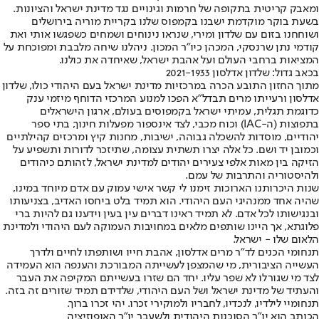
ומאבק קריטית בתקופה של חרמות וגינויים נגד מדינת ישראל והציונות.
בשעת בוקר מוקדמת ישבנו בקמפוס שלנו בקריית מוריה בירושלים
ושוחחנו בזום עם שלדון ומירי, שנראו נינוחים ושמחים כשפגשו אותי ואת
קודמי נתן שרנסקי, המכהן כיו"ר המכון. ניהלנו שיחה מלבבת ומפוכחת על
המציאות ברחבי העולם ועל אהבת ישראל, שאיחדה את כולנו.
בכאב גדול: שלדון אדלסון 2021-1933
מתוך החזון התובע הכרה במרכזיות מדינת ישראל בעם היהודי כולו, שלדון
אדלסון ורעייתו מרים תבדל"א הפכו למנוע המרכזי הדוחף מיזמי ענק
כדוגמת תגלית, עמיתי ישראל בקמפוסים בעולם, ארגון הישראלים
בתפוצות (ה-IAC) וכוח מכבי, לצד אינספור מפעלות חינוך, בתי ספר
יהודיים, מוסדות להשכלה גבוהה, ישיבות, מחנות קיץ ומרכזים קהילתיים
וכמובן יד ושם. כל אלה יצרו תשתית עצומה, שתיזכר לדורות ותשפיע על
הזיקה בין מאות אלפי צעירים יהודים למדינת ישראל, לזהותם כיהודים
ולהיסטוריה והתרבות של עמם.
שנות היכרותנו הארוכות זימנו לי קשר אישי עמוק עם אדם מיוחד במינו,
שהיה אחד ממנהיגי העם היהודי. הוא תמיד בלט ביחסו האדיב, בצניעותו
ובנגישותו לכל אדם. לא תמיד ראינו דברים עין בעין וידענו גם להיות ברי
פלוגתא, אך היינו שותפים מלאים במחויבות העמוקה לעם היהודי ולמדינת
הלאום שלו - ישראל.
תנחומי הכנים לד"ר מרים אדלסון, אהבת חייו ושותפתו לחיים ולדרך
העשייה הציבורית, מי שהמצפן לעשייתה המבורכת והענפה הוא העמידה
לצד מי שגורלו לא שפר עליו. יחד הם שזרו בעשייתם המקיפה את העבר
והעתיד של מדינת ישראל ושל העם היהודי, שלדידם תמיד שזורים זה בזה.
תנחומיי לילדיו, לנכדיו, לחבריו ולמוקירי זכרו. יהי זכרו ברוך.
הכותב הוא יו"ר הסוכנות היהודית ולשעבר יו"ר האופוזיציה