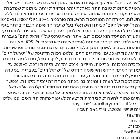
"ישראל היום" הוא גוף תקשורת שנוסד מתוך האמונה שהציבור הישראלי
ראוי לעיתונות טובה יותר, מאוזנת יותר ומדויקת יותר. עיתונות שמדברת
ולא צועקת. עיתונות אמינה, אובייקטיבית ועניינית. עיתונות אחרת וללא
תשלום. המהדורה המודפסת הראשונה פורסמה ב-30 ביולי 2007, וב-2010
הפך "ישראל היום" לעיתון הישראלי בעל שיעור החשיפה הגבוה ביותר בימי
חול. מו"ל העיתון היא ד"ר מרים אדלסון. העורך הראשי הוא עמר לחמנוביץ,
והעורך המייסד הוא עמוס רגב. אתרי האינטרנט של "ישראל היום" בעברית
ובאנגלית, כמו כן היישומונים (אפליקציות) לאנדרואיד ול-iOS, מציגים
חדשות מסביב לשעון, תוכן בלעדי, מבזקים ועדכונים, ניתוחים ופרשנויות,
וידיאו, פודקאסטים ושידורים חיים. פלטפורמות הדיגיטל של "ישראל היום"
כוללות ערוצי חדשות ודעות, תרבות ובידור, לייף סטייל, טכנולוגיה, ספורט,
כלכלה וצרכנות, בריאות, חיילים, אוכל, יהדות, תיירות ורכב. ב-2021 עלו
לאוויר האתר החדש והיישומון החדש של "ישראל היום" בעברית, במטרה
לספק לגולשים חוויה מהירה, עדכנית, בטוחה ונוחה. תכני המהדורה
המודפסת של העיתון זמינים גם באתר, במהדורה יומית מקוונת, ואפשר
לקבל אותם גם בניוזלטר. מועדון ההטבות הייחודי "הקליקה של ישראל
היום" מציע לגולשי האתר הנחות ומבצעים על מוצרים ושירותים. ישראל
היום פתוח להערות, לביקורת ולהצעות לשיפור מקהל הקוראים. פנו אלינו
במייל hayom@israelhayom.co.il.
יום שישי, 31.7.2026
י"ז באב תשפ"ו
חדשות
דעות
ספורט
ForReal
תרבות ובידור