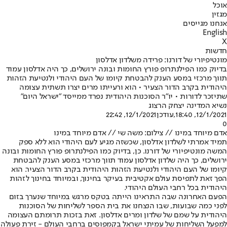
אוכל
מגזין
אנחנו מגייסים
English
X
חדשות
מונטיפיורי של דורנו: פרידה משלדון אדלסון
בדיוק כמו הפילנתרופ פורץ החומות ובונה ירושלים, כך היה אדלסון עמוד
תווך מרכזי במסע הענק להבטחת קיומו של העם היהודי ולנטיעת הזהות
היהודית בקרב הדור הצעיר • הוא ורעייתו מרים יצרו תשתית עצומה
שתיזכר לדורות • יו"ר הסוכנות היהודית נפרד ממייסד "ישראל היום"
נשיא המדינה יצחק הרצוג
12/1/2021, 18:40
,עודכן
12/1/2021, 22:42
0
אדם מיוחד במינו // צילום: משה שי // אדם מיוחד במינו
תמיד אמרתי לשלדון אדלסון, שכשזה מגיע לעם היהודי הוא ללא ספק
המשה מונטיפיורי של דורנו. כן, בדיוק כמו הפילנתרופ פורץ החומות ובונה
ירושלים, כך היה שלדון אדלסון עמוד תווך מרכזי במסע הענק להבטחת
קיומו של העם היהודי ולנטיעת הזהות היהודית בקרב הדור הצעיר. הוא
הפך זאת לתפיסת עולם אקטיבית בעיקר בחינוך, ובמיוחד בחינוך לזהות
היהודית בכל רחבי העולם היהודי.
הפעם האחרונה שבה התראינו הייתה בטקס מרגש במיוחד שנערך בזום
לפני כמה שבועות, שבו הנצחנו את בית הספר לשליחות של הסוכנות
היהודית על שמם של שלדון ומרים אדלסון. זאת בזכות תרומתם העצומה
למפעל השליחות של עמיתי ישראל בקמפוסים ברחבי העולם - זירת פעולה