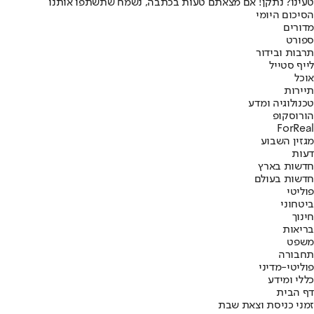
טעינו? נתקן! אם מצאתם טעות בכתבה, נשמח שתשתפו אותנו
הסיכום היומי
מדורים
ספורט
תרבות ובידור
לייף סטייל
אוכל
תיירות
טכנולוגיה ומדע
הורוסקופ
ForReal
מגזין השבוע
דעות
חדשות בארץ
חדשות בעולם
פוליטי
ביטחוני
חינוך
בריאות
משפט
תחבורה
פוליטי-מדיני
כללי ומידע
דף הבית
זמני כניסת וצאת שבת