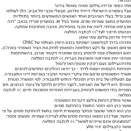
המלאה
מתי כספי. פרידה,צילום: מאיה באומל בירגר
אבל בספורט הישראלי: דייויד פדרמן, מבעלי מכבי תל אביב, הלך לעולמו
עצב גדול: בעלי הצהובים ואחד האנשים המשפיעים ביותר בתולדות
המועדון במשך עשרות שנים, נפטר בגיל 81. במועדון נפרדו בכאב: "היה
מכביסט אמיתי, ליווה את מכבי במסירות, אהבה ומחויבות עמוקה.
הנהגתו תיזכר לעד"
>
> לכתבה המלאה
דייויד פדרמן,צילום: עמי שומן
נתניהו בדרך לבודפשט: ישתתף בכנס הימין העולמי של CPAC
פרסום ראשון: על רקע המלחמה והמאמץ לחזק את הציר השמרני בארה״ב,
ראש הממשלה צפוי להופיע בכנס שמארח ויקטור אורבן, בהשתתפות
מנהיגי ימין מאירופה ומארצות הברית.
>> לכתבה המלאה
נתניהו,צילום: נעם ריבקין פנטון/הארץ/פול
רפורמת הקנסות יוצאת לדרך - כך ייראו ההליכים החדשים לנהגים
משרד המשפטים פרסם את עיקרי השינוי המבני באכיפת דיני התעבורה,
עם הפעלתו של בית הדין המנהלי החדש לתעבורה. לפי המשרד, מטרת
המהלך היא לייעל את האכיפה, לקצר הליכים ולהקל על ציבור הנהגים, תוך
הפניית בתי המשפט לעיסוק בעבירות חמורות ומסכנות חיים. >
> לכתבה
המלאה
שוטר מחלק דוחות,צילום: דוברות המשטרה
אושר כהן הוא הזמר החשוד בהחזקת סמים
כהן הוא הזמר שנעצר ונחקר במשטרת חיפה בחשד להחזקת סמים. על פי
החשד, אצל כהן נמצאו כמויות סמים שלא לצריכה עצמית. מטעמו נמסר:
"הממצאים אינם שייכים לאושר".
>> לכתבה המלאה
אושר כהן,צילום: יניר סלע