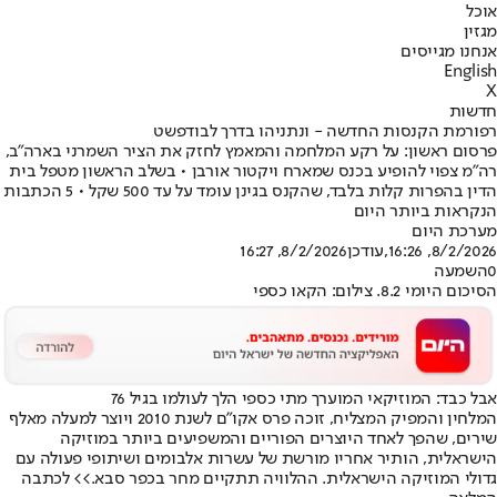
אוכל
מגזין
אנחנו מגייסים
English
X
חדשות
רפורמת הקנסות החדשה - ונתניהו בדרך לבודפשט
פרסום ראשון: על רקע המלחמה והמאמץ לחזק את הציר השמרני בארה״ב,
רה"מ צפוי להופיע בכנס שמארח ויקטור אורבן • בשלב הראשון מטפל בית
הדין בהפרות קלות בלבד, שהקנס בגינן עומד על עד 500 שקל • 5 הכתבות
הנקראות ביותר היום
מערכת היום
8/2/2026, 16:26
,עודכן
8/2/2026, 16:27
0
השמעה
הסיכום היומי 8.2. צילום: הקאו כספי
אבל כבד: המוזיקאי המוערך מתי כספי הלך לעולמו בגיל 76
המלחין והמפיק המצליח, זוכה פרס אקו"ם לשנת 2010 ויוצר למעלה מאלף
שירים, שהפך לאחד היוצרים הפוריים והמשפיעים ביותר במוזיקה
הישראלית, הותיר אחריו מורשת של עשרות אלבומים ושיתופי פעולה עם
גדולי המוזיקה הישראלית. ההלוויה תתקיים מחר בכפר סבא.
>> לכתבה