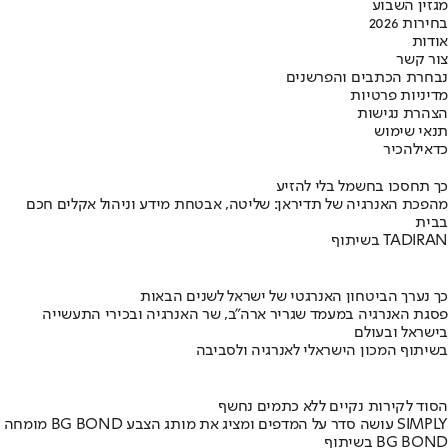
מגזין השבוע
בחירות 2026
אודות
צור קשר
נבחרת הכתבים והפרשנים
מדיניות פרטיות
הצהרת נגישות
תנאי שימוש
כדאי
להכיר
כך תחסכו בחשמל בלי להזיע
מהפכת האנרגיה של תדיראן: שליטה, אבטחת מידע וניהול אקלים חכם
בבית
בשיתוף TADIRAN
כך נערך הביטחון האנרגטי של ישראל לשנים הבאות
פסגת האנרגיה במעמד שגריר ארה"ב, שר האנרגיה ובכירי התעשייה
בישראל ובעולם
בשיתוף המכון הישראלי לאנרגיה ולסביבה
הסוד לקירות נקיים ללא כתמים נחשף
מומחה BG BOND עושה סדר על המדפים ומציג את מותג הצבע SIMPLY
בשיתוף BG BOND