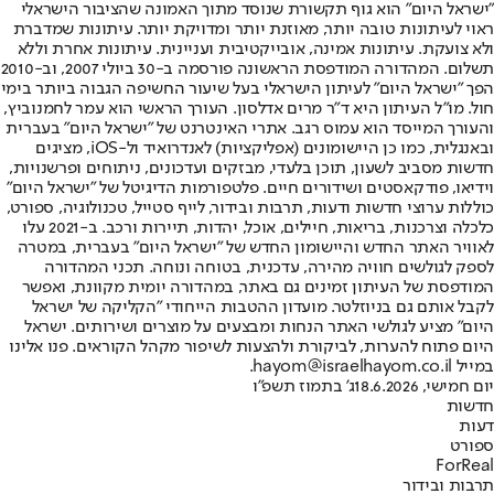
"ישראל היום" הוא גוף תקשורת שנוסד מתוך האמונה שהציבור הישראלי
ראוי לעיתונות טובה יותר, מאוזנת יותר ומדויקת יותר. עיתונות שמדברת
ולא צועקת. עיתונות אמינה, אובייקטיבית ועניינית. עיתונות אחרת וללא
תשלום. המהדורה המודפסת הראשונה פורסמה ב-30 ביולי 2007, וב-2010
הפך "ישראל היום" לעיתון הישראלי בעל שיעור החשיפה הגבוה ביותר בימי
חול. מו"ל העיתון היא ד"ר מרים אדלסון. העורך הראשי הוא עמר לחמנוביץ,
והעורך המייסד הוא עמוס רגב. אתרי האינטרנט של "ישראל היום" בעברית
ובאנגלית, כמו כן היישומונים (אפליקציות) לאנדרואיד ול-iOS, מציגים
חדשות מסביב לשעון, תוכן בלעדי, מבזקים ועדכונים, ניתוחים ופרשנויות,
וידיאו, פודקאסטים ושידורים חיים. פלטפורמות הדיגיטל של "ישראל היום"
כוללות ערוצי חדשות ודעות, תרבות ובידור, לייף סטייל, טכנולוגיה, ספורט,
כלכלה וצרכנות, בריאות, חיילים, אוכל, יהדות, תיירות ורכב. ב-2021 עלו
לאוויר האתר החדש והיישומון החדש של "ישראל היום" בעברית, במטרה
לספק לגולשים חוויה מהירה, עדכנית, בטוחה ונוחה. תכני המהדורה
המודפסת של העיתון זמינים גם באתר, במהדורה יומית מקוונת, ואפשר
לקבל אותם גם בניוזלטר. מועדון ההטבות הייחודי "הקליקה של ישראל
היום" מציע לגולשי האתר הנחות ומבצעים על מוצרים ושירותים. ישראל
היום פתוח להערות, לביקורת ולהצעות לשיפור מקהל הקוראים. פנו אלינו
במייל hayom@israelhayom.co.il.
יום חמישי, 18.6.2026
ג' בתמוז תשפ"ו
חדשות
דעות
ספורט
ForReal
תרבות ובידור