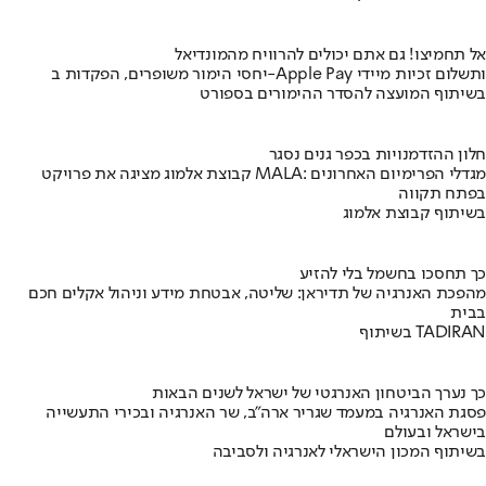
אל תחמיצו! גם אתם יכולים להרוויח מהמונדיאל
יחסי הימור משופרים, הפקדות ב-Apple Pay ותשלום זכיות מיידי
בשיתוף המועצה להסדר ההימורים בספורט
חלון ההזדמנויות בכפר גנים נסגר
קבוצת אלמוג מציגה את פרויקט MALA: מגדלי הפרימיום האחרונים
בפתח תקווה
בשיתוף קבוצת אלמוג
כך תחסכו בחשמל בלי להזיע
מהפכת האנרגיה של תדיראן: שליטה, אבטחת מידע וניהול אקלים חכם
בבית
בשיתוף TADIRAN
כך נערך הביטחון האנרגטי של ישראל לשנים הבאות
פסגת האנרגיה במעמד שגריר ארה"ב, שר האנרגיה ובכירי התעשייה
בישראל ובעולם
בשיתוף המכון הישראלי לאנרגיה ולסביבה