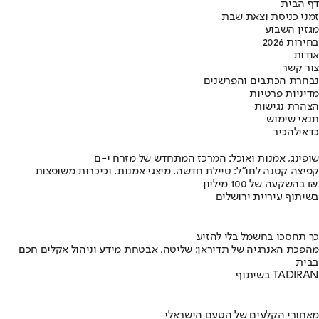
דף הבית
זמני כניסת וצאת שבת
מגזין השבוע
בחירות 2026
אודות
צור קשר
נבחרת הכתבים והפרשנים
מדיניות פרטיות
הצהרת נגישות
תנאי שימוש
כדאי
להכיר
שופינג, אמנות ואוכל: המרכז המתחדש של מזרח י-ם
קפיצה קטנה לחו"ל: טיילת חדשה, מיצגי אמנות, וכיכרות משופצות
בהשקעה של 100 מיליון ₪
בשיתוף עיריית ירושלים
כך תחסכו בחשמל בלי להזיע
מהפכת האנרגיה של תדיראן: שליטה, אבטחת מידע וניהול אקלים חכם
בבית
בשיתוף TADIRAN
מאחורי הקלעים של הטעם הישראלי