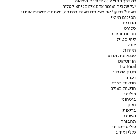
לה דרך החוצה.
>> לכתבה המלאה
יעל שלביה ועומר אדם,צילום: יחצ קטליה
טעינו? נתקן! אם מצאתם טעות בכתבה, נשמח שתשתפו אותנו
הסיכום היומי
מדורים
ספורט
תרבות ובידור
לייף סטייל
אוכל
תיירות
טכנולוגיה ומדע
הורוסקופ
ForReal
מגזין השבוע
דעות
חדשות בארץ
חדשות בעולם
פוליטי
ביטחוני
חינוך
בריאות
משפט
תחבורה
פוליטי-מדיני
כללי ומידע