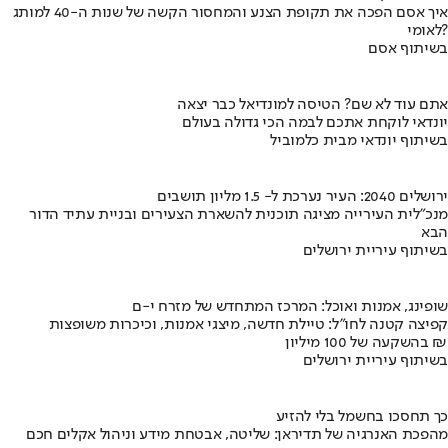
איך אסם הפכה את תקופת הצנע והמחסור הקשה של שנות ה-40 למותג
לאומי?
בשיתוף אסם
אתם עוד לא שם? הטיסה למונדיאל כבר יצאה
יונדאי לוקחת אתכם לבמה הכי גדולה בעולם
בשיתוף יונדאי מבית כלמוביל
ירושלים 2040: העיר נערכת ל- 1.5 מליון תושבים
מנכ"לית העירייה מציגה תוכנית להשארת הצעירים ובניית עתיד הדור
הבא
בשיתוף עיריית ירושלים
שופינג, אמנות ואוכל: המרכז המתחדש של מזרח י-ם
קפיצה קטנה לחו"ל: טיילת חדשה, מיצגי אמנות, וכיכרות משופצות
בהשקעה של 100 מיליון ₪
בשיתוף עיריית ירושלים
כך תחסכו בחשמל בלי להזיע
מהפכת האנרגיה של תדיראן: שליטה, אבטחת מידע וניהול אקלים חכם