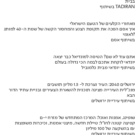
בבית
בשיתוף TADIRAN
מאחורי הקלעים של הטעם הישראלי
איך אסם הפכה את תקופת הצנע והמחסור הקשה של שנות ה-40 למותג
לאומי?
בשיתוף אסם
אתם עוד לא שם? הטיסה למונדיאל כבר יצאה
יונדאי לוקחת אתכם לבמה הכי גדולה בעולם
בשיתוף יונדאי מבית כלמוביל
ירושלים 2040: העיר נערכת ל- 1.5 מליון תושבים
מנכ"לית העירייה מציגה תוכנית להשארת הצעירים ובניית עתיד הדור
הבא
בשיתוף עיריית ירושלים
שופינג, אמנות ואוכל: המרכז המתחדש של מזרח י-ם
קפיצה קטנה לחו"ל: טיילת חדשה, מיצגי אמנות, וכיכרות משופצות
בהשקעה של 100 מיליון ₪
בשיתוף עיריית ירושלים