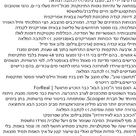
נדרס על ידי רכב, מצבו בינוני.
>> לכתבה המלאה
במחאה על נתיחת גופות התינוקות: מכת"זיות פעלו בי-ם, נהגי אוטובוס
הותקפו,צילום: חיים גולדברג/פלאש90
2. דיווח: קנדה מתכוננת לפלישה צבאית אמריקנית
הכוחות המזוינים של קנדה, המורכבים מהצבא, הצי המלכותי וחיל האוויר
המלכותי, בנו מספר תרחישים של פלישה צבאית אמריקנית לקנדה
ותגובותיה האפשריות של המדינה, הכוללות טקטיקות דומות לאלו
שהופעלו נגד הכוחות האמריקנים באפגניסטן. >
> לכתבה המלאה
חיילי צבא קנדה באימון (ארכיון),צילום: גלוב אנד מייל
3. ארבעה התקפות כרישים התרחשו בתוך 48 שעות, חופים נסגרו
4 אנשים , בהם ילדים בני 11 ו-12 נפצעו בתוך 48 שעות בלבד מתקיפות
כרישים בחופי מדינת ניו סאות' ווילס באוסטרליה. לפי הרשויות, הגשמים
הכבדים שירדו לאחרונה באזור גרמו לתנאי מים עכורים, בהם כרישים
מעדיפים לצוד.
>> לכתבה המלאה
"תחשבו שוב", שלט מוצב על חוץ בניו סאות' ווילס לאחר מספר מתקפות
כרישים,צילום: רויטרס
4. האם גמר ה״כוכב הבא״ כבר הוכרע מראש? | ForReal
בעוד השופטים מתכוננים לערב ההכרעה, הרשת כבר סימנה מנצח. ניתוח
מיוחד של חברת Scooper, שמתמחה בניטור שיח ברשתות, בחן בימים
האחרונים יותר מרבע מיליון אינטראקציות סביב הכוכב הבא והתוצאה
ברורה יותר ממה שנדמה.
>> לכתבה המלאה
"הכוכב הבא לאירוויזיון" 2026,צילום: אלון שפרנסקי
5. סוף לשמועות: הסיבה שעומר אדם ויעל שלביה נפרדו נחשפת
אחרי שנה של ספקולציות, מקורב מפתיע חושף למה זה נגמר באמת. בלי
דרמות, בלי סודות אפלים ואולי גם שיעור קטן על איך האמת תמיד מוצאת