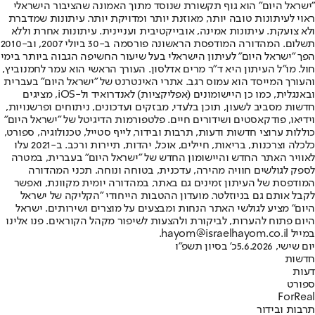
"ישראל היום" הוא גוף תקשורת שנוסד מתוך האמונה שהציבור הישראלי
ראוי לעיתונות טובה יותר, מאוזנת יותר ומדויקת יותר. עיתונות שמדברת
ולא צועקת. עיתונות אמינה, אובייקטיבית ועניינית. עיתונות אחרת וללא
תשלום. המהדורה המודפסת הראשונה פורסמה ב-30 ביולי 2007, וב-2010
הפך "ישראל היום" לעיתון הישראלי בעל שיעור החשיפה הגבוה ביותר בימי
חול. מו"ל העיתון היא ד"ר מרים אדלסון. העורך הראשי הוא עמר לחמנוביץ,
והעורך המייסד הוא עמוס רגב. אתרי האינטרנט של "ישראל היום" בעברית
ובאנגלית, כמו כן היישומונים (אפליקציות) לאנדרואיד ול-iOS, מציגים
חדשות מסביב לשעון, תוכן בלעדי, מבזקים ועדכונים, ניתוחים ופרשנויות,
וידיאו, פודקאסטים ושידורים חיים. פלטפורמות הדיגיטל של "ישראל היום"
כוללות ערוצי חדשות ודעות, תרבות ובידור, לייף סטייל, טכנולוגיה, ספורט,
כלכלה וצרכנות, בריאות, חיילים, אוכל, יהדות, תיירות ורכב. ב-2021 עלו
לאוויר האתר החדש והיישומון החדש של "ישראל היום" בעברית, במטרה
לספק לגולשים חוויה מהירה, עדכנית, בטוחה ונוחה. תכני המהדורה
המודפסת של העיתון זמינים גם באתר, במהדורה יומית מקוונת, ואפשר
לקבל אותם גם בניוזלטר. מועדון ההטבות הייחודי "הקליקה של ישראל
היום" מציע לגולשי האתר הנחות ומבצעים על מוצרים ושירותים. ישראל
היום פתוח להערות, לביקורת ולהצעות לשיפור מקהל הקוראים. פנו אלינו
במייל hayom@israelhayom.co.il.
יום שישי, 5.6.2026
כ' בסיון תשפ"ו
חדשות
דעות
ספורט
ForReal
תרבות ובידור