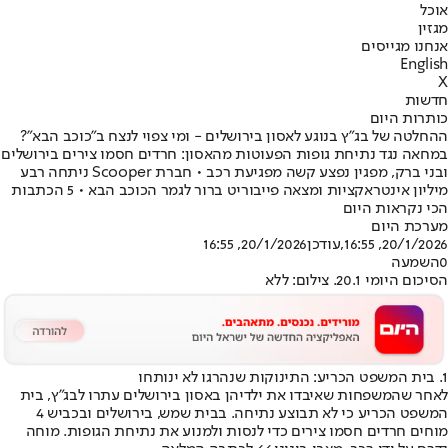
אוכל
מגזין
אנחנו מגייסים
English
X
חדשות
כותרות היום
ההחלטה של בג"ץ בנוגע לאסון בירושלים - ומי צפוי לנצח ב"כוכב הבא"?
במחאה נגד נתיחת גופות הפעוטות מהאסון: חרדים חסמו צירים בירושלים
ובני ברק, מפגין נפצע קשה מפגיעת רכב • חברת Scooper ניתחה רבע
מיליון אינטראקציות ומצאה פייבוריט ברור לגמר הכוכב הבא • 5 הכתבות
הכי נקראות היום
מערכת היום
20/1/2026, 16:55
,עודכן
20/1/2026, 16:55
0
השמעה
הסיכום היומי 20.1. צילום: ללא
1. בית המשפט הכריע: התינוקות שנהרגו לא ינותחו
לאחר שהמשפחות שאיבדו את ילדיהן באסון בירושלים עתרו לבג"ץ, בית
המשפט הכריע כי לא תבוצע נתיחה. בבית שמש, בירושלים ובכביש 4
מוחים חרדים חסמו צירים כדי לנסות ולמנוע את נתיחת הגופות. מוחה