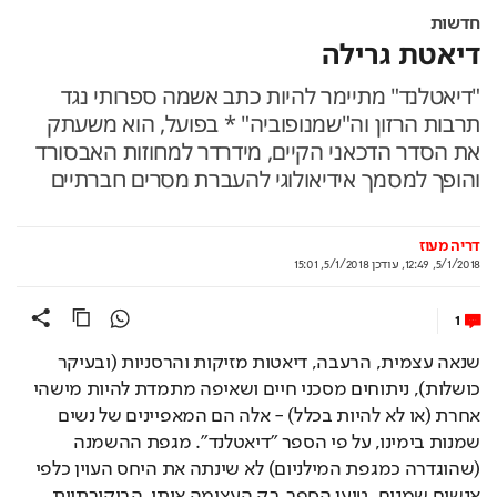
חדשות
דיאטת גרילה
"דיאטלנד" מתיימר להיות כתב אשמה ספרותי נגד
תרבות הרזון וה"שמנופוביה" * בפועל, הוא משעתק
את הסדר הדכאני הקיים, מידרדר למחוזות האבסורד
והופך למסמך אידיאולוגי להעברת מסרים חברתיים
דריה מעוז
5/1/2018, 12:49
,
עודכן
5/1/2018, 15:01
1
שנאה עצמית, הרעבה, דיאטות מזיקות והרסניות (ובעיקר 
כושלות), ניתוחים מסכני חיים ושאיפה מתמדת להיות מישהי 
אחרת (או לא להיות בכלל) - אלה הם המאפיינים של נשים 
שמנות בימינו, על פי הספר "דיאטלנד". מגפת ההשמנה 
(שהוגדרה כמגפת המילניום) לא שינתה את היחס העוין כלפי 
אנשים שמנים, טוען הספר, רק העצימה אותו. הביקורתיות, 