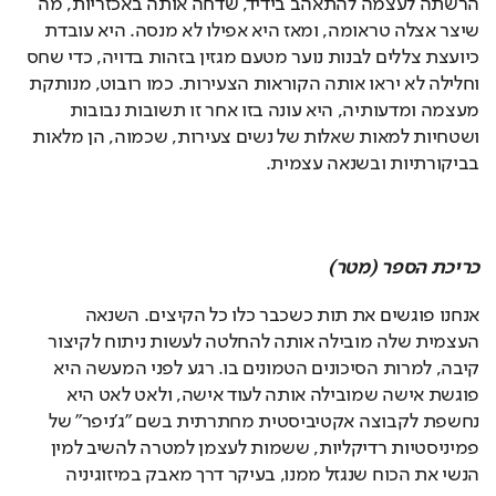
הרשתה לעצמה להתאהב בידיד, שדחה אותה באכזריות, מה 
שיצר אצלה טראומה, ומאז היא אפילו לא מנסה. היא עובדת 
כיועצת צללים לבנות נוער מטעם מגזין בזהות בדויה, כדי שחס 
וחלילה לא יראו אותה הקוראות הצעירות. כמו רובוט, מנותקת 
מעצמה ומדעותיה, היא עונה בזו אחר זו תשובות נבובות 
ושטחיות למאות שאלות של נשים צעירות, שכמוה, הן מלאות 
בביקורתיות ובשנאה עצמית. 
כריכת הספר (מטר)
אנחנו פוגשים את תות כשכבר כלו כל הקיצים. השנאה 
העצמית שלה מובילה אותה להחלטה לעשות ניתוח לקיצור 
קיבה, למרות הסיכונים הטמונים בו. רגע לפני המעשה היא 
פוגשת אישה שמובילה אותה לעוד אישה, ולאט לאט היא 
נחשפת לקבוצה אקטיביסטית מחתרתית בשם "ג'ניפר" של 
פמיניסטיות רדיקליות, ששמות לעצמן למטרה להשיב למין 
הנשי את הכוח שנגזל ממנו, בעיקר דרך מאבק במיזוגיניה 