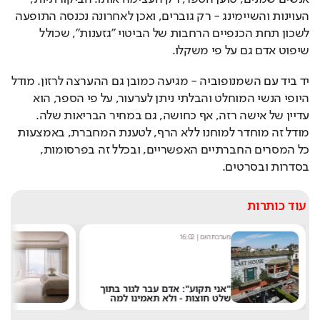
העוינות והשיימינג - רק גוברים, ואכן לאחרונה נכנסה התופעה 
לשכון תחת הכנפיים הרחבות של הביטוי "גזענות", שכולל 
שיפוט אדם גם על פי משקלו.
יד ביד עם השמנופוביה - מגיעה כמובן גם ההערצה לרזון. מודל 
היופי הנשי המוחלט והבלתי ניתן לערעור, על פי הספר, הוא 
עדיין של אישה רזה, אף כחושה, גם במחיר הבריאות שלה. 
מודל זה מוחדר למוחנו ללא הרף, לטענת המחברת, באמצעות 
כל המסרים החברתיים האפשריים, ובכלל זה בפרסומות, 
בסדרות ובסרטים.
עוד כותרות
מערכת היום
|
16:02
אסף ג
"אני תקוע": אדם עבר לגור בתוך
רוצ
שלט חוצות - ולא תאמינו למה
במל