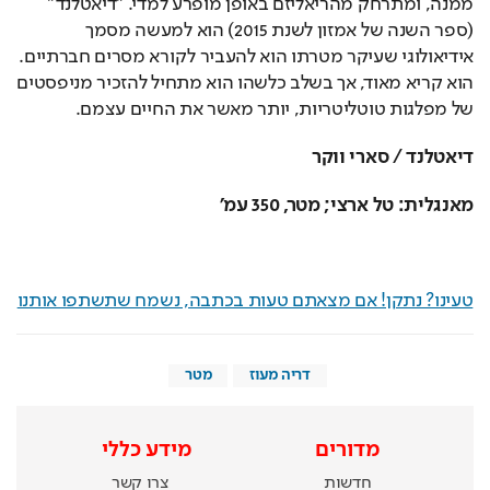
ממנה, ומתרחק מהריאליזם באופן מופרע למדי. "דיאטלנד" 
(ספר השנה של אמזון לשנת 2015) הוא למעשה מסמך 
אידיאולוגי שעיקר מטרתו הוא להעביר לקורא מסרים חברתיים. 
הוא קריא מאוד, אך בשלב כלשהו הוא מתחיל להזכיר מניפסטים 
של מפלגות טוטליטריות, יותר מאשר את החיים עצמם. 
דיאטלנד / סארי ווקר 
מאנגלית: טל ארצי; מטר, 350 עמ'
טעינו? נתקן! אם מצאתם טעות בכתבה, נשמח שתשתפו אותנו
דריה מעוז
מטר
מדורים
מידע כללי
חדשות
צרו קשר