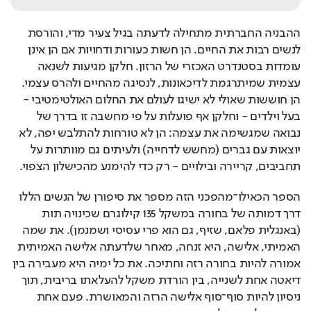
ההבניה החברתית מתחילה לדעתה בגיל צעיר מדי, והורסת 
לנשים רבות את החיים. הן חשות כעורות ודחויות אם הן אינן 
עומדות בסטנדרט האכזרי של הרזון. חלקן מגיעות לשנאה 
עצמית שמיתרגמת לדיכאונות, לנסיגה מהחיים ולהרס עצמי. 
הן חוששות שאולי לא ישיגו לעולם את החלום האולטימטיבי - 
בעל וילדים - וחלקן אף פועלות על פי מחשבה זו בדרך של 
נבואה שמגשימה את עצמה: הן לא טורחות להתלבש יפה, לא 
יוצאות עם גברים (מחשש לדחייה) ולעיתים גם מוותרות על 
תחביבים, קריירה ובילויים - רק כדי להימנע מהכישלון הצפוי. 
הספר הכאילו־מהפכני הזה מספר את סיפורן של הנשים הללו 
דרך דמותה של בחורה במשקל 135 קילוגרם שכינויה תות 
(באנגלית פלאם, שזיף, גם הוא פרי עסיסי ושמנמן). את שמה 
האמיתי, אלישה, היא זנחה, מאחר שלדעתה אלישה האמיתית 
אמורה להיות בחורה רזה וחתיכה. את כל ימיה היא מעבירה בין 
דיאטה אחת לשנייה, בין הורדת משקל להעלאתו בריבית, תוך 
ניסיון להיות סוף־סוף אלישה הרזה והמאושרת. פעם אחת 