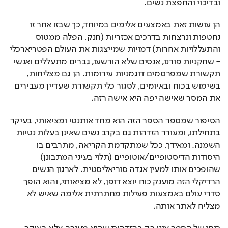
ובדיכוי והחפצת נשים.
הן עושות זאת באמצעים אלימים במיוחד, כך שבזו אחר זו 
נחטפות ונרצחות בדרכים אכזריות (חנק, הפלה ממטוס 
והתעללויות אחרות) דמויות שמייצגות את העולם הפטריארכלי 
- שחקניות פורנו, אנסים שלא הורשעו, גברים מתעללים ואנשי 
תקשורת שמפרסמים דוגמניות עירומות. הן גם מצליחות, 
בשימוש בכוח ובאיומים, לסגור כלי תקשורת שעדיין מעבירים 
את המסר שאישה יפה היא אישה רזה.
הסיפור שמספר הספר הזה הוא מחד אותנטי ומציאותי, בעיקר 
בתחילתו, ומעורר הזדהות גם בקרב נשים שאינן בעלות נטיות 
השמנה. ומאידך, ככל שמתקדמת הקריאה, מתרבים בו 
היסודות הדיסטופיים/אוטופיים (תלוי בעיני המתבונן) 
שהופכים אותו למעין אגדה סוריאליסטית. לארגון הנשים 
הרדיקלי הזה מוענק כוח יוצא דופן, לא מציאותי, והוא הופך 
סדרי עולם באמצעות פעילות מחתרתית אלימה שאיש לא 
מצליח לאתר אותה. 