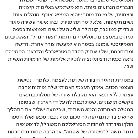
הפמיניסטי שמוצג בו מאמץ למעשה את דפוסי הפעולה 
הגבריים הגרועים ביותר. הוא משתמש באלימות קיצונית 
ורצחנית, על פי מד מוסר שהוא המציא ואוכף. מנהלות אותו 
נשים תקיפות, שלא לומר תוקפניות, ובהן אישה עשירה מאוד, 
שבדיוק כמו גבר, קונה לה שליטה על נשים באמצעות כספה 
כמו גם באמצעים טוטליטריים דוגמת "האח הגדול". האקטיביזם 
הפמיניסטי שמוצג בספר הוא למעשה צורה אחרת, חדשה 
ומתוחכמת, של שעתוק הסדר הפטריארכלי והדכאני. הפמיניזם 
נראה ככסות ורציונליזציה לנטיות אלימות של הדמויות הנשיות 
שבו.
במסגרת תהליך חיבורה של תות לעצמה, כלומר - נטישת 
העצמי הכוזב, אימוץ העצמי האמיתי שלה ופיתוח אהבה 
עצמית ללא תנאי, היא מקבלת שורה של מטלות בתנאים 
נוקשים וקיצוניים, שמוכתבות לה על ידי הארגון, שבסופן 
המטלה האחרונה והמשמעותית, שביצועה ישלים את התהליך 
שהיא עוברת וגם יקנה לה סכום כסף נכבד. מכאן ואילך הספר 
הולך ומידרדר למחוזות הסוריאליזם המטורלל, לדיסטופיה 
דומה משהו ל"סיפורה של שפחה", אך הרבה פחות מתוחכמת 