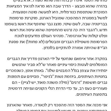
כוחו של הספר אינו רק בהזדהות שהוא מעורר, אלא בעיקר 
בהזרה שהוא מבצע - הדרך שבה הוא מראה לנו איך המציאות 
המוכרת שנתפסת כנורמלית, היא למעשה סוטה ופוגענית. 
למשל במסגרת המהפכה שמוביל הארגון, מוקרנת פרסומת 
בבריטניה שבה, לשם שינוי, מוצג גבר שחופף את ראשו בשמפו 
חדש, ו"הגבר היה כה נרגש מהחפיפה שהוא עיסה את ראשו 
ופלט קולות של אורגזמה". מנהיגי העולם מזדעקים לנוכח 
הפרסומת משפילת הגברים ומבטלים (לא פחות!) את פסגת 
הג'י־8 שהיתה אמורה להתקיים בלונדון.
במקרה אחר אימאם שנחטף על ידי הארגון מדריך את הגברים 
המוסלמים לעטות כיסוי עיניים מאחר ש"לא סביר שהנשים 
יסתירו את עצמן בגלל המבטים שלנו". באותו אופן, כשנמכרים 
בחנויות העיתונים, ביוזמת נשות "ג'ניפר", מגזינים עם תמונות 
גברים חושפות "זרגים" (מילה משונה מאוד, יש לציין) - הם 
מעוררים כעס רב, עד כדי הדרת רגלי הקונים וצניחה דרמטית 
בתפוצת העיתונים. 
אני מכנה את הספר הזה מהפכני רק לכאורה, מאחר שהארגון 