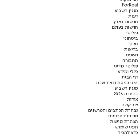
ForReal
מגזין השבוע
דעות
חדשות בארץ
חדשות בעולם
פוליטי
ביטחוני
חינוך
בריאות
משפט
תחבורה
פוליטי-מדיני
כללי ומידע
דף הבית
זמני כניסת וצאת שבת
מגזין השבוע
בחירות 2026
אודות
צור קשר
נבחרת הכתבים והפרשנים
מדיניות פרטיות
הצהרת נגישות
תנאי שימוש
כדאי
להכיר