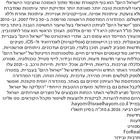
"ישראל היום" הוא גוף תקשורת שנוסד מתוך האמונה שהציבור הישראלי
ראוי לעיתונות טובה יותר, מאוזנת יותר ומדויקת יותר. עיתונות שמדברת
ולא צועקת. עיתונות אמינה, אובייקטיבית ועניינית. עיתונות אחרת וללא
תשלום. המהדורה המודפסת הראשונה פורסמה ב-30 ביולי 2007, וב-2010
הפך "ישראל היום" לעיתון הישראלי בעל שיעור החשיפה הגבוה ביותר בימי
חול. מו"ל העיתון היא ד"ר מרים אדלסון. העורך הראשי הוא עמר לחמנוביץ,
והעורך המייסד הוא עמוס רגב. אתרי האינטרנט של "ישראל היום" בעברית
ובאנגלית, כמו כן היישומונים (אפליקציות) לאנדרואיד ול-iOS, מציגים
חדשות מסביב לשעון, תוכן בלעדי, מבזקים ועדכונים, ניתוחים ופרשנויות,
וידיאו, פודקאסטים ושידורים חיים. פלטפורמות הדיגיטל של "ישראל היום"
כוללות ערוצי חדשות ודעות, תרבות ובידור, לייף סטייל, טכנולוגיה, ספורט,
כלכלה וצרכנות, בריאות, חיילים, אוכל, יהדות, תיירות ורכב. ב-2021 עלו
לאוויר האתר החדש והיישומון החדש של "ישראל היום" בעברית, במטרה
לספק לגולשים חוויה מהירה, עדכנית, בטוחה ונוחה. תכני המהדורה
המודפסת של העיתון זמינים גם באתר, במהדורה יומית מקוונת, ואפשר
לקבל אותם גם בניוזלטר. מועדון ההטבות הייחודי "הקליקה של ישראל
היום" מציע לגולשי האתר הנחות ומבצעים על מוצרים ושירותים. ישראל
היום פתוח להערות, לביקורת ולהצעות לשיפור מקהל הקוראים. פנו אלינו
במייל hayom@israelhayom.co.il.
יום רביעי, 10.6.2026
כ"ה בסיון תשפ"ו
חדשות
דעות
ספורט
ForReal
תרבות ובידור