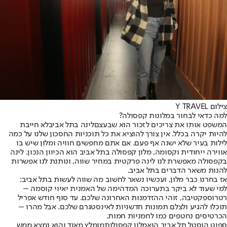
צילום Y TRAVEL
למה כדאי לבחור במלונות קפסולה?
המשפט אותו את צריכים לזכור הוא שבעצם
לינה בתל אביב
לא חייבת
להיות יקרה בכלל. אין צורך להוציא את כל תוכניות החסכון שלנו על כמה
לילות בעיר שלא ישנה אף פעם. אם אתם מחפשים חוויה ומלון שיש בו
אווירה ייחודית וקסומה, מלון קפסולה בתל אביב הוא הכיוון הנכון. לינה
בקפסולה מאפשרת לנו לינה פרקטית במחיר שווה, ונותנת לנו אפשרות
להנות משאר הדברים בתל אביב.
אז בחרנו כבר מלון, ועכשיו נשאר לחשוב מה שווה לעשות בתל אביב:
למי שעוד לא ביקר בתערוכה המדהימה של האמנית יאיוי קוסמה –
רטרוספקטיבה, זוהי ההזדמנות האחרונה שלכם. עד סוף חודש אפריל
תוכלו להגיע ולצלם תמונות חדשניות לאינסטגרם שלכם. אבל מהרו –
הכרטיסים נחטפים כמו לחמניות חמות.
ספוט הוסטל תל אביב הוא
מלון קפסולות
מומלץ מאוד והוא נמצא ממש