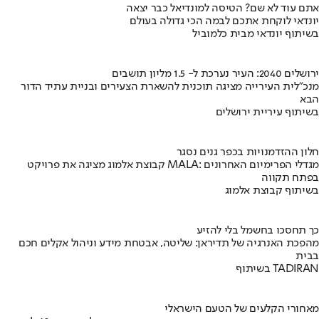
אתם עוד לא שם? הטיסה למונדיאל כבר יצאה
יונדאי לוקחת אתכם לבמה הכי גדולה בעולם
בשיתוף יונדאי מבית כלמוביל
ירושלים 2040: העיר נערכת ל- 1.5 מליון תושבים
מנכ"לית העירייה מציגה תוכנית להשארת הצעירים ובניית עתיד הדור
הבא
בשיתוף עיריית ירושלים
חלון ההזדמנויות בכפר גנים נסגר
קבוצת אלמוג מציגה את פרויקט MALA: מגדלי הפרימיום האחרונים
בפתח תקווה
בשיתוף קבוצת אלמוג
כך תחסכו בחשמל בלי להזיע
מהפכת האנרגיה של תדיראן: שליטה, אבטחת מידע וניהול אקלים חכם
בבית
בשיתוף TADIRAN
מאחורי הקלעים של הטעם הישראלי