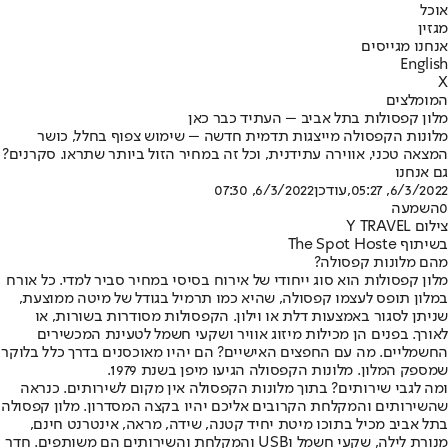
אוכל
מגזין
אנחנו מגייסים
English
X
המומלצים
מלון קפסולות בתל אביב – העתיד כבר כאן
מלונות הקפסולה מייצגות תדמית חדשה – שימוש צפוף בחלל, כושר
המצאה טכני, אווירה עתידנית, וכל זה במחיר הזול ביותר שתראו. סקרנים?
גם אנחנו
6/3/2022, 05:27
,עודכן
6/3/2022, 07:30
0
השמעה
צילום Y TRAVEL
בשיתוף The Spot Hoste
מהם מלונות קפסולה?
מלון קפסולות הוא סוג ייחודי של אירוח בסיסי במחיר סביר למדי. כל אורח
במלון תופס לעצמו קפסולה, שהיא כמו תרמיל בגודל של מיטה ממוצעת,
שניתן לסגור באמצעות דלת או וילון. הקפסולות מסודרות בשורות, או
לאורך. בפנים הן מכילות מיזוג אוויר ושקעי חשמל לטעינת המכשירים
החשמליים. מה עם החפצים האישיים? הם יהיו מאוכסנים בדרך כלל בלוקר
שמספק המלון. מלונות הקפסולה הגיעו מיפן בשנת 1979.
ומה לגבי שירותים? בתוך מלונות הקפסולה אין מקום לשירותים. כנראה
שהשירותים והמקלחת הקרובים אליכם יהיו בקצה המסדרון. מלון קפסולה
בתל אביב מכיל בתוכו מיטת יחיד קטנה, שידה, מראה, אינטרנט חינם,
מנורת לילה, שקעי חשמל וUSB והמקלחת והשירותים הם משותפים. חדר