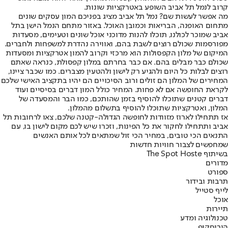
קרוב לנמל תל אביב השופע באטרקציות שונות.
מה אפשר לעשות שם? נמל תל אביב מציג בפניכם המון עסקים שונים
מתחום האופנה, הבריאות וכמובן האוכל. באזור מתחם הנמל הישן בתל
אביב שמוכר לכולנו, תוכלו להנות מדוכני אוכל שונים וטעימים, מסעדות
מפורסמות שכולם רוצים לשבת בהם, ואווירה נהדרת למשפחות ולחברים.
המיקום של מלון הקפסולות הוא מרכזי וקרוב להמון אטרקציות ומסעדות
שכולם כבר מבלים בהם. אם כבר בחרתם במלון קפסולת, כנראה שאתם
רוצים לבלות כל היום ולהגיע רק לישון ולהטעין מצברים. כמו שכבר ציינו,
המחירים של המלון הם זולים ורוב הסיכויים הם יהיו בתקציב האישי שלכם
לקראת החופשה אם לא פחות. המחיר כולל המון דברים בסיסיים ועוד
דברים קטנים שתוכלו להוסיף בזמן שהותכם, כמו הבר והמסעדה של
המלון, ואטרקציות שתוכלו להוסיף בתשלום מהמלון.
אז תתחילו לארוז מזוודות לחופשה הגדולה-קטנה שלכם, צאו לרחובות תל
אביב ותתחילו לחקור את כל הפינות, וזכרו שיש לכם מקום לישון בו, עם
התנאים הכי טובים, במחיר הכי זול שמתאים לכל אותם האנשים
שמחפשים לצבור חוויות חדשות
בשיתוף The Spot Hoste
מדורים
ספורט
תרבות ובידור
לייף סטייל
אוכל
תיירות
טכנולוגיה ומדע
הורוסקופ