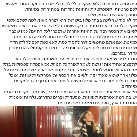
כזה עולה בסביבות ה160 שקלים ללילה, כולל ארוחת בוקר. החדר יאפשר
לכם פרטיות, קומפקטיות וחוויות נהדרות במחיר זול במיוחד.
חסכון הוא הצד החזק שלנו
זה לא סוד שהלינה בבתי מלון בישראל היא יקרה מאוד. למה לשלם אלפי
שקלים לחדר בו אתם חוזרים רק בשעות הלילה להניח את הראש, כשאפשר
לשים את הכסף הזה על חוויות אחרות שתזכרו לכל החיים? כמו שכבר
ציינו, חדרי הקפסולות הם חדרים מודולריים המכילים לא הרבה יותר
ממיטה. אם אתם מחפשים דרך לחסוך כסף, לא אכפת לכם לחלוק חדר
שירותים ואינכם סובלים מקלסטרופוביה – מלונות קפסולה הם פתרון
נהדר עבורכם.
תמיד לפני שנצא לחופשה עם חברים או עם משפחה, נשתדל להגיע
לתקציב אחיד אותו נרצה לשמר לאורך כל הטיול. אז אם
מלון קפסולות בתל
אביב
הוא זול ומגיע למחיר מצחיק, נוכל לקחת את הכסף שהיינו שמים על
מלון אחר שהוא מאוד יקר, ולשים את הכסף על אטרקציות שונות, אוכל
טוב, טיולים מודרכים או אפילו פשוט לשמור את הכסף בצד למקרים
מיוחדים.
תל אביב היא עיר שתמיד תראו בה אנשים מבלים, שותים, רוקדים ונהנים.
יש בה המון אטרקציות שונות, מסעדות וברים נהדרים, גלריות אומנות
הטובות בארץ, חופי ים מלאים באנשים ועוד.