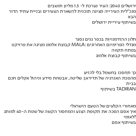
ירושלים 2040: העיר נערכת ל- 1.5 מליון תושבים
מנכ"לית העירייה מציגה תוכנית להשארת הצעירים ובניית עתיד הדור
הבא
בשיתוף עיריית ירושלים
חלון ההזדמנויות בכפר גנים נסגר
קבוצת אלמוג מציגה את פרויקט MALA: מגדלי הפרימיום האחרונים
בפתח תקווה
בשיתוף קבוצת אלמוג
כך תחסכו בחשמל בלי להזיע
מהפכת האנרגיה של תדיראן: שליטה, אבטחת מידע וניהול אקלים חכם
בבית
בשיתוף TADIRAN
מאחורי הקלעים של הטעם הישראלי
איך אסם הפכה את תקופת הצנע והמחסור הקשה של שנות ה-40 למותג
לאומי?
בשיתוף אסם