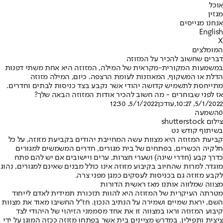
אוכל
מגזין
אנחנו מגייסים
English
X
המומלצים
דברים שחשוב להכיר על המזוזה
במשמעות המקורית-מקראית של המילה, המזוזה היא אחת משתי דפנות
הדלת או המשקוף, המאוזנות לעומת הרצפה. כיום, המילה מזוזה
מתייחסת לתשמיש קדושה יהודי אשר נקבע בצד כניסות לבתים וחדרים.
אז לפני שבוחרים - מה חשוב להכיר אודות המזוזה הבאה שלך?
5/1/2022, 10:27
,עודכן
5/1/2022, 12:30
0
השמעה
צילום shutterstock
בשיתוף קודש נט
קביעת המזוזה היא מצוות עשה המחייבת יהודים בקביעת מזוזה, על כל
חלקיה הכשרים, בפתחים של בית מגורים, חדרים המשמשים למגורים
כדרך קבע (חדרי שינה) ושערי חצרות, ערים ויישובים אם יש להם פתח
מוגדר. למרות שהחיוב בקיבוע מזוזה אינו כולל מבנים שאינם למגורים, נהוג
לקבע מזוזה גם בכניסות לעסקים כמגן מפני צרה.
מצווה שמלווה אותנו מאז ראשית הדורות
מטרתה העיקרית של המזוזה היא להוות תזכורת תמידית לאדם לייחוד
השם, יראת שמיים ושמירה על הנתיב הנכון. חז”ל החשיבו מאוד את מצוות
קיבוע המזוזה וראו במצווה זו את אחד מסממני הזיהוי של היהודי לצד
ציצית ותפילין. במדרש מציינים בית אשר בפתחו מזוזה ככזה המוגן על ידי