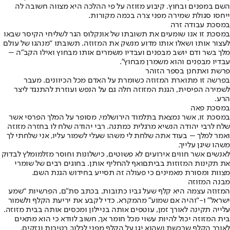
השם במפנים ובחוץ. קיבוע מזוזה על פי ההלכה היא מצווה חשובה לה
ייחסו סגולת שמירה מפני צרה בכמה מקורות.
במסכת עבודה זרה
במסכת זו אנו שומעים את תשובתו של אונקלוס הגר לשליחי הקיסר שבאו
לעצור אותו ושאלו אותו מדוע מנשק את המזוזה. תשובתו “מנהגו של עולם
מלך בשר ודם יושב מבפנים ועבדיו משמרים אותו מבחוץ ואילו הקב”ה –
עבדיו מבפנים והוא משמרן מבחוץ”.
פרשת ואתחנן בספר הזוהר
בפרשה זו מתוארת המזוזה כשומרת על האדם מכל הכיוונים. מעבר
לשמירה הפיסית, הגנת המזוזה חלה גם על הנפש ועוזרת להתנגד ליצר
הרע.
במסכת פאה
במסכת זו, אשר נמצאת בתלמוד הירושלמי, מסופר על המלך הפרסי אשר
שלח לרבי יהודה הנשיא מרגלית כמתנה. רבי יהודה שלח לו בחזרה מזוזה
ואמר למלך – בעוד אתה שלחת לי משהו שעלי לשמור עליו, אני שלחתי לך
משהו שיגן עלייך.
לאנשים אשר חווים אירועים לא פשוטים, כישלונות וחוסר מזל
מומלץ לבדוק
את תקינות המזוזות בביתם
ואף להחליף אותן. בחוגים רבים של שומרי
מצוות ומסורת מאמינים כי פעולה זה תסייע בחידוש הגנת השם.
מבנה המזוזה
המזוזה עצמה היא קלף שעל גביו כתובות, בכתב סת”ם, הפרשיות “שמע
ישראל” ו-“והיה אם שמוע” מהמקרא. כדי לקבע את יריעת הקלף ולשמור
עלייה תקינה לאורך זמן, עוטפים אותה בניילון ומכסים אותה בבית מזוזה.
בית המזוזה יכול להיות עשוי מכל חומר אך, חשוב לוודא כי הוא מתאים
לאורך הקלף שרכשת ושהוא יגן על הקלף מפני לכלוך, רטיבות ונזקים.