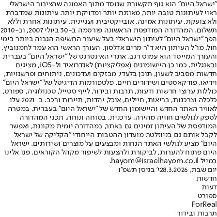
"ישראל היום" הוא גוף תקשורת שנוסד מתוך האמונה שהציבור הישראלי
ראוי לעיתונות טובה יותר, מאוזנת יותר ומדויקת יותר. עיתונות שמדברת
ולא צועקת. עיתונות אמינה, אובייקטיבית ועניינית. עיתונות אחרת וללא
תשלום. המהדורה המודפסת הראשונה פורסמה ב-30 ביולי 2007, וב-2010
הפך "ישראל היום" לעיתון הישראלי בעל שיעור החשיפה הגבוה ביותר בימי
חול. מו"ל העיתון היא ד"ר מרים אדלסון. העורך הראשי הוא עמר לחמנוביץ,
והעורך המייסד הוא עמוס רגב. אתרי האינטרנט של "ישראל היום" בעברית
ובאנגלית, כמו כן היישומונים (אפליקציות) לאנדרואיד ול-iOS, מציגים
חדשות מסביב לשעון, תוכן בלעדי, מבזקים ועדכונים, ניתוחים ופרשנויות,
וידיאו, פודקאסטים ושידורים חיים. פלטפורמות הדיגיטל של "ישראל היום"
כוללות ערוצי חדשות ודעות, תרבות ובידור, לייף סטייל, טכנולוגיה, ספורט,
כלכלה וצרכנות, בריאות, חיילים, אוכל, יהדות, תיירות ורכב. ב-2021 עלו
לאוויר האתר החדש והיישומון החדש של "ישראל היום" בעברית, במטרה
לספק לגולשים חוויה מהירה, עדכנית, בטוחה ונוחה. תכני המהדורה
המודפסת של העיתון זמינים גם באתר, במהדורה יומית מקוונת, ואפשר
לקבל אותם גם בניוזלטר. מועדון ההטבות הייחודי "הקליקה של ישראל
היום" מציע לגולשי האתר הנחות ומבצעים על מוצרים ושירותים. ישראל
היום פתוח להערות, לביקורת ולהצעות לשיפור מקהל הקוראים. פנו אלינו
במייל hayom@israelhayom.co.il.
יום שבת, 28.3.2026
י' בניסן תשפ"ו
חדשות
דעות
ספורט
ForReal
תרבות ובידור