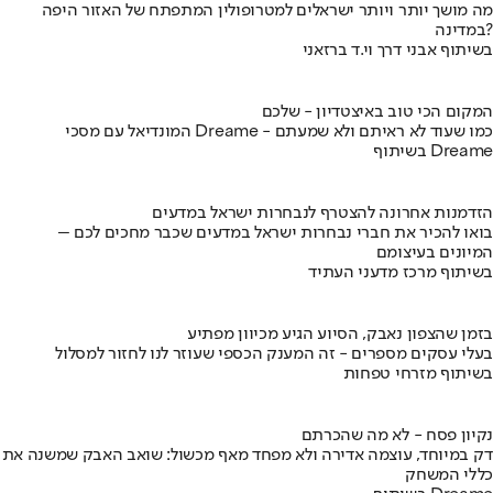
מה מושך יותר ויותר ישראלים למטרופולין המתפתח של האזור היפה
במדינה?
בשיתוף אבני דרך וי.ד ברזאני
המקום הכי טוב באיצטדיון - שלכם
המונדיאל עם מסכי Dreame - כמו שעוד לא ראיתם ולא שמעתם
בשיתוף Dreame
הזדמנות אחרונה להצטרף לנבחרות ישראל במדעים
בואו להכיר את חברי נבחרות ישראל במדעים שכבר מחכים לכם –
המיונים בעיצומם
בשיתוף מרכז מדעני העתיד
בזמן שהצפון נאבק, הסיוע הגיע מכיוון מפתיע
בעלי עסקים מספרים - זה המענק הכספי שעוזר לנו לחזור למסלול
בשיתוף מזרחי טפחות
נקיון פסח - לא מה שהכרתם
דק במיוחד, עוצמה אדירה ולא מפחד מאף מכשול: שואב האבק שמשנה את
כללי המשחק