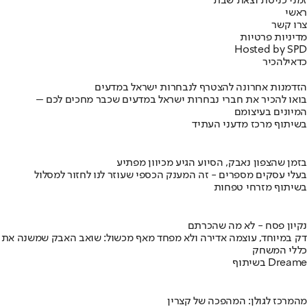
זמני כניסת וצאת שבת
ראשי
צרו קשר
מדיניות פרטיות
Hosted by SPD
כדאי
להכיר
הזדמנות אחרונה להצטרף לנבחרות ישראל במדעים
בואו להכיר את חברי נבחרות ישראל במדעים שכבר מחכים לכם –
המיונים בעיצומם
בשיתוף מרכז מדעני העתיד
בזמן שהצפון נאבק, הסיוע הגיע מכיוון מפתיע
בעלי עסקים מספרים - זה המענק הכספי שעוזר לנו לחזור למסלול
בשיתוף מזרחי טפחות
נקיון פסח - לא מה שהכרתם
דק במיוחד, עוצמה אדירה ולא מפחד מאף מכשול: שואב האבק שמשנה את
כללי המשחק
בשיתוף Dreame
מהמרכז לגולן: המהפכה של קצרין