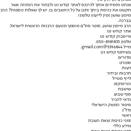
אנחנו מזמינים אותך להיכנס לאתר קודש נט ולבחור את המזוזה אשר
תקשט את כניסת ביתך ותגן על כל היושבים בו. יש לך שאלות נוספות? הרב
מימון שושן זמין לייעוץ טלפוני.
בברכה,
הרב מימון שושן, סופר סת”ם מוסמך מטעם הרבנות הראשית לישראל,
אתר קודש נט
פייסבוק קודש נט
טלפון 050-8581833.
מייל 5396844@gmail.com.
בשיתוף קודש נט
מדורים
ספורט
דעות
תרבות ובידור
לייף סטייל
הורוסקופ
שישבת
סוף שבוע
כדאי להכיר
סיפור המשק הישראלי
נדל"ן
ראשי
זמני כניסת וצאת השבת
מידע כללי