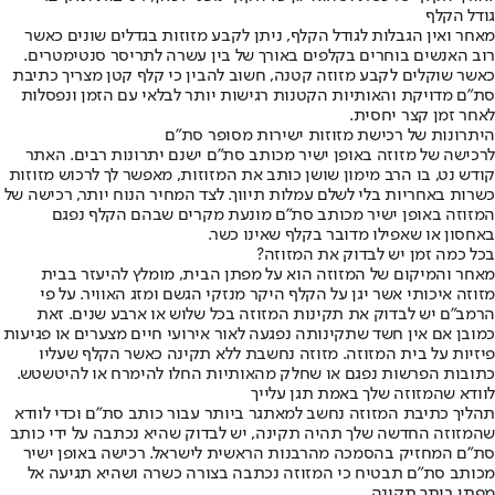
גודל הקלף
מאחר ואין הגבלות לגודל הקלף, ניתן לקבע מזוזות בגדלים שונים כאשר
רוב האנשים בוחרים בקלפים באורך של בין עשרה לתריסר סנטימטרים.
כאשר שוקלים לקבע מזוזה קטנה, חשוב להבין כי קלף קטן מצריך כתיבת
סת”ם מדויקת והאותיות הקטנות רגישות יותר לבלאי עם הזמן ונפסלות
לאחר זמן קצר יחסית.
היתרונות של רכישת מזוזות ישירות מסופר סת”ם
לרכישה של מזוזה באופן ישיר מכותב סת”ם ישנם יתרונות רבים. האתר
קודש נט, בו הרב מימון שושן כותב את המזוזות, מאפשר לך לרכוש מזוזות
כשרות באחריות בלי לשלם עמלות תיווך. לצד המחיר הנוח יותר, רכישה של
המזוזה באופן ישיר מכותב סת”ם מונעת מקרים שבהם הקלף נפגם
באחסון או שאפילו מדובר בקלף שאינו כשר.
בכל כמה זמן יש לבדוק את המזוזה?
מאחר והמיקום של המזוזה הוא על מפתן הבית, מומלץ להיעזר בבית
מזוזה איכותי אשר יגן על הקלף היקר מנזקי הגשם ומזג האוויר. על פי
הרמב”ם יש לבדוק את תקינות המזוזה בכל שלוש או ארבע שנים. זאת
כמובן אם אין חשד שתקינותה נפגעה לאור אירועי חיים מצערים או פגיעות
פיזיות על בית המזוזה. מזוזה נחשבת ללא תקינה כאשר הקלף שעליו
כתובות הפרשות נפגם או שחלק מהאותיות החלו להימרח או להיטשטש.
לוודא שהמזוזה שלך באמת תגן עלייך
תהליך כתיבת המזוזה נחשב למאתגר ביותר עבור כותב סת”ם וכדי לוודא
שהמזוזה החדשה שלך תהיה תקינה, יש לבדוק שהיא נכתבה על ידי כותב
סת”ם המחזיק בהסמכה מהרבנות הראשית לישראל. רכישה באופן ישיר
מכותב סת”ם תבטיח כי המזוזה נכתבה בצורה כשרה ושהיא תגיעה אל
מפתן ביתך תקינה.