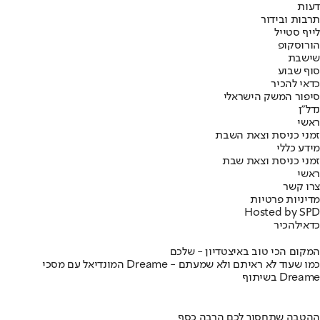
דעות
תרבות ובידור
לייף סטייל
הורוסקופ
שישבת
סוף שבוע
כדאי להכיר
סיפור המשק הישראלי
נדל"ן
ראשי
זמני כניסת וצאת השבת
מידע כללי
זמני כניסת וצאת שבת
ראשי
צרו קשר
מדיניות פרטיות
Hosted by SPD
כדאי
להכיר
המקום הכי טוב באיצטדיון - שלכם
המונדיאל עם מסכי Dreame - כמו שעוד לא ראיתם ולא שמעתם
בשיתוף Dreame
ההטבה שתחסוך לכם הרבה כסף