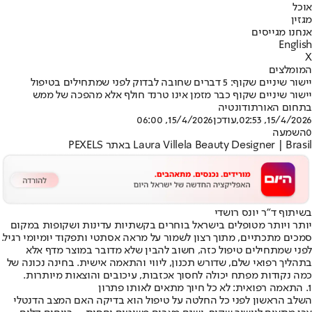
אוכל
מגזין
אנחנו מגייסים
English
X
המומלצים
יישור שיניים שקוף: 5 דברים שחובה לבדוק לפני שמתחילים בטיפול
יישור שיניים שקוף כבר מזמן אינו טרנד חולף אלא מהפכה של ממש
בתחום האורתודונטיה
15/4/2026, 02:53
,עודכן
15/4/2026, 06:00
0
השמעה
Laura Villela Beauty Designer | Brasil באתר PEXELS
בשיתוף ד"ר יונס רושדי
יותר ויותר מטופלים בישראל בוחרים בקשתיות עדינות ושקופות במקום
סמכים מתכתיים, מתוך רצון לשמור על מראה אסתטי ותפקוד יומיומי רגיל.
לפני שמתחילים טיפול כזה, חשוב להבין שלא מדובר במוצר מדף אלא
בתהליך רפואי שלם, שדורש תכנון, ליווי והתאמה אישית. בחינה נכונה של
כמה נקודות מפתח יכולה לחסוך אכזבות, עיכובים והוצאות מיותרות.
1. התאמה רפואית: לא כל חיוך מתאים לאותו פתרון
השלב הראשון לפני כל החלטה על טיפול הוא בדיקה האם המצב הדנטלי