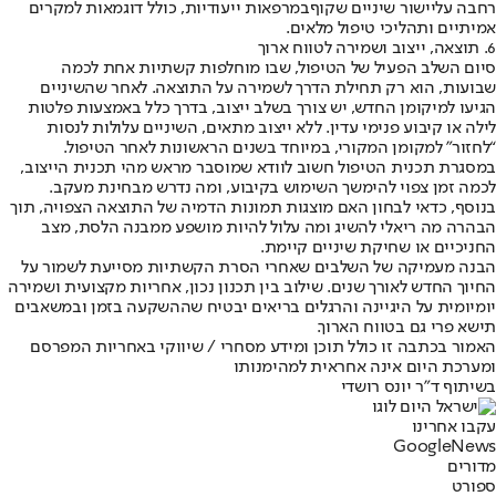
רחבה על
יישור שיניים שקוף
במרפאות ייעודיות, כולל דוגמאות למקרים
אמיתיים ותהליכי טיפול מלאים.
6. תוצאה, ייצוב ושמירה לטווח ארוך
סיום השלב הפעיל של הטיפול, שבו מוחלפות קשתיות אחת לכמה
שבועות, הוא רק תחילת הדרך לשמירה על התוצאה. לאחר שהשיניים
הגיעו למיקומן החדש, יש צורך בשלב ייצוב, בדרך כלל באמצעות פלטות
לילה או קיבוע פנימי עדין. ללא ייצוב מתאים, השיניים עלולות לנסות
“לחזור” למקומן המקורי, במיוחד בשנים הראשונות לאחר הטיפול.
במסגרת תכנית הטיפול חשוב לוודא שמוסבר מראש מהי תכנית הייצוב,
לכמה זמן צפוי להימשך השימוש בקיבוע, ומה נדרש מבחינת מעקב.
בנוסף, כדאי לבחון האם מוצגות תמונות הדמיה של התוצאה הצפויה, תוך
הבהרה מה ריאלי להשיג ומה עלול להיות מושפע ממבנה הלסת, מצב
החניכיים או שחיקת שיניים קיימת.
הבנה מעמיקה של השלבים שאחרי הסרת הקשתיות מסייעת לשמור על
החיוך החדש לאורך שנים. שילוב בין תכנון נכון, אחריות מקצועית ושמירה
יומיומית על היגיינה והרגלים בריאים יבטיח שההשקעה בזמן ובמשאבים
תישא פרי גם בטווח הארוך.
האמור בכתבה זו כולל תוכן ומידע מסחרי / שיווקי באחריות המפרסם
ומערכת היום אינה אחראית למהימנותו
בשיתוף ד"ר יונס רושדי
עקבו אחרינו
G
o
o
g
l
e
News
מדורים
ספורט