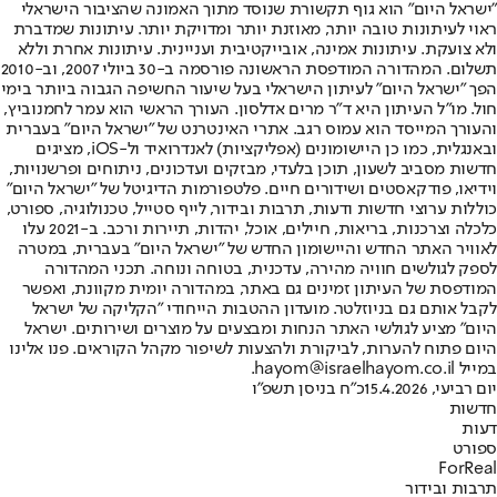
"ישראל היום" הוא גוף תקשורת שנוסד מתוך האמונה שהציבור הישראלי
ראוי לעיתונות טובה יותר, מאוזנת יותר ומדויקת יותר. עיתונות שמדברת
ולא צועקת. עיתונות אמינה, אובייקטיבית ועניינית. עיתונות אחרת וללא
תשלום. המהדורה המודפסת הראשונה פורסמה ב-30 ביולי 2007, וב-2010
הפך "ישראל היום" לעיתון הישראלי בעל שיעור החשיפה הגבוה ביותר בימי
חול. מו"ל העיתון היא ד"ר מרים אדלסון. העורך הראשי הוא עמר לחמנוביץ,
והעורך המייסד הוא עמוס רגב. אתרי האינטרנט של "ישראל היום" בעברית
ובאנגלית, כמו כן היישומונים (אפליקציות) לאנדרואיד ול-iOS, מציגים
חדשות מסביב לשעון, תוכן בלעדי, מבזקים ועדכונים, ניתוחים ופרשנויות,
וידיאו, פודקאסטים ושידורים חיים. פלטפורמות הדיגיטל של "ישראל היום"
כוללות ערוצי חדשות ודעות, תרבות ובידור, לייף סטייל, טכנולוגיה, ספורט,
כלכלה וצרכנות, בריאות, חיילים, אוכל, יהדות, תיירות ורכב. ב-2021 עלו
לאוויר האתר החדש והיישומון החדש של "ישראל היום" בעברית, במטרה
לספק לגולשים חוויה מהירה, עדכנית, בטוחה ונוחה. תכני המהדורה
המודפסת של העיתון זמינים גם באתר, במהדורה יומית מקוונת, ואפשר
לקבל אותם גם בניוזלטר. מועדון ההטבות הייחודי "הקליקה של ישראל
היום" מציע לגולשי האתר הנחות ומבצעים על מוצרים ושירותים. ישראל
היום פתוח להערות, לביקורת ולהצעות לשיפור מקהל הקוראים. פנו אלינו
במייל hayom@israelhayom.co.il.
יום רביעי, 15.4.2026
כ"ח בניסן תשפ"ו
חדשות
דעות
ספורט
ForReal
תרבות ובידור