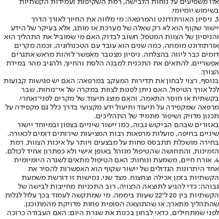
אלו משפיעים על נוחות הלבישה, רמת השקיפות ועמידות הקשתיות
בשימוש יומיומי.
3. ניסיון האורתודונט והמרפאה: מי מלווה את החיוך לאורך הדרך
יישור שקוף הוא לא רק שאלה של מערכת או מותג, אלא בעיקר של הידע
והניסיון של הצוות המטפל. חשוב לבדוק האם מי שמוביל את התהליך הוא
אורתודונט מומחה, כמה שנים הוא עובד עם הטכנולוגיה, וכמה מקרים
דומים כבר ליווה בהצלחה. ניסיון מצטבר מאפשר לזהות מראש אתגרים
אפשריים, להתאים את התכנית למבנה הלסת והחיוך, ולהגיב מהר במידת
הצורך.
בנוסף, רצוי לבחון את תדירות המעקב במרפאה: האם יש פגישות קבועות
לכל אורך הטיפול, האם ניתן לפנות לצוות במקרה של אי־נוחות, שבר
בקשתית או חוסר התאמה, והאם מוצג תיעוד של מקרים לפני־ואחרי.
מרפאה שמקפידה על תיעוד ותיעול ידע מקצועי בדרך כלל גם מקפידה על
תכנון מדויק ושיפור מתמיד של התהליכים.
באזורים שבהם הביקוש גבוה, כמו יישור שיניים בצפון ובמיוחד יישור
שיניים בחיפה, פועלות מרפאות רבות המציעות שירותים דומים לכאורה.
בחירה מושכלת תתבסס פחות על מבצעים ויותר על איכות הצוות, רמת
הזמינות, והתחושה שהטיפול מנוהל באופן אישי ולא כפתרון אחיד לכולם.
4. אורח חיים, משמעת ונוחות: האם הטיפול מתאים לשגרה היומיומית
אחד היתרונות הגדולים של יישור שקוף הוא האפשרות להסיר את
הקשתיות בזמן אכילה וצחצוח. מצד שני, גמישות זו דורשת משמעת
גבוהה: כדי להגיע לתוצאה הרצויה, רוב התכניות מחייבות לבישה של
הקשתיות בין 20 ל־22 שעות ביממה. מי שמתקשה לעמוד בכך עלול לגלות
שהתהליך מתארך, או שהתוצאה הסופית פחות מדויקת מהמתוכנן.
לפני שמתחילים, כדאי לבחון בכנות את שגרת היום: האם העבודה כרוכה