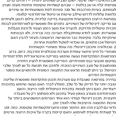
אכן מתאים ליישור שקוף. ישנם מצבים פשוטים יחסית – רווחים קלים,
צפיפות קלה או שן בולטת – שבהם קשתיות שקופות נותנות מענה מצוין.
לעומתם, בעיות מורכבות של סגר, סטיות לסת משמעותיות או שיניים
כלואות עלולות לדרוש שילוב שיטות או טיפול אורתודונטי קלאסי.
בפגישת הייעוץ המקצועית מתבצעת בדיקה קלינית, צילום רנטגן ולעיתים
גם סריקה דיגיטלית של השיניים. נתונים אלו מאפשרים לאורתודונט לבנות
תכנית טיפולית מדויקת, להעריך את משך הזמן הצפוי ולזהות מגבלות
אפשריות. חשוב לוודא שמתקבלת הערכה כנה וברורה, ולא הבטחות
שיווקיות בלבד. שקיפות כבר מהפגישה הראשונה תעזור להבין האם
הטיפול אכן מתאים, או שכדאי לשקול חלופות אחרות.
2. טכנולוגיה ותכנון דיגיטלי: מה עומד מאחורי הקשתיות
מאחורי כל חיוך מיושר עומדת מערכת טכנולוגית מורכבת. כיום, ברוב
המרפאות המתקדמות נעשה שימוש בסריקה אינטראורלית תלת־ממדית
במקום מטבעי גבס מסורתיים. הסריקה מאפשרת להציג הדמיה
ממוחשבת של מצב השיניים הנוכחי, ולתכנן את תנועת כל שן לאורך שלבי
הטיפול. כך ניתן לצפות מראש את התוצאה הסופית ולהתאים את מספר
הקשתיות הנדרש.
בחירה במרפאה שעובדת עם מערכות תכנון מתקדמות מאפשרת שליטה
טובה יותר על הדיוק של כל שלב. מומלץ לברר האם נעשה שימוש בתוכנות
ייעודיות, האם ניתן לצפות בתכנית הטיפולית לפני הייצור, והאם
האורתודונט מעורב באופן פעיל בתכנון ולא מסתמך רק על מעבדה
חיצונית. תכנון דיגיטלי קפדני הוא אחד הגורמים המשפיעים ביותר על
איכות התוצאה והיציבות שלה לאורך זמן.
כדאי גם להבין מהו סוג החומר ממנו מיוצרות
קשתיות שקופות
, כמה זמן
כל קשתית מיועדת לשימוש, והאם קיימת בקרה על איכות הייצור. פרטים