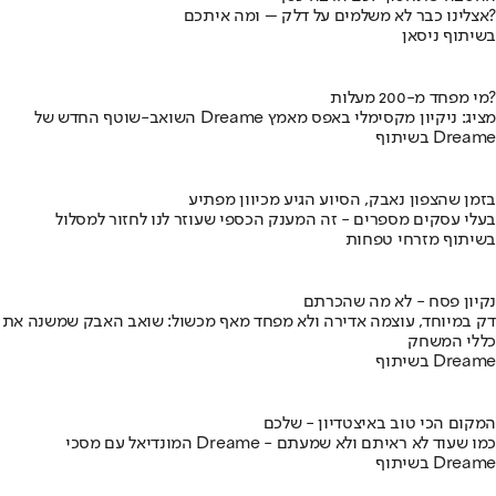
אצלינו כבר לא משלמים על דלק – ומה איתכם?
בשיתוף ניסאן
מי מפחד מ-200 מעלות?
השואב-שוטף החדש של Dreame מציג: ניקיון מקסימלי באפס מאמץ
בשיתוף Dreame
בזמן שהצפון נאבק, הסיוע הגיע מכיוון מפתיע
בעלי עסקים מספרים - זה המענק הכספי שעוזר לנו לחזור למסלול
בשיתוף מזרחי טפחות
נקיון פסח - לא מה שהכרתם
דק במיוחד, עוצמה אדירה ולא מפחד מאף מכשול: שואב האבק שמשנה את
כללי המשחק
בשיתוף Dreame
המקום הכי טוב באיצטדיון - שלכם
המונדיאל עם מסכי Dreame - כמו שעוד לא ראיתם ולא שמעתם
בשיתוף Dreame