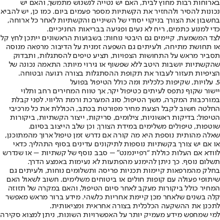
בארוחות רבות מחוץ לבית, האם יש נטייה לנשנוש מתמשך, והאם יש
נכונות להסיר ולהחזיר את הקשתיות מספר פעמים ביום. כמו כן, יש להביא
בחשבון את הצורך בניקוי יסודי של השיניים והקשתיות לאחר כל ארוחה,
כדי למנוע כתמים, ריח לא נעים ופגיעה בבריאות החניכיים.
לצד המשמעת, קיימים גם היבטי נוחות: בשבועות הראשונים ייתכן לחץ קל
או תחושת מתיחה, ולעיתים גם השפעה זמנית על הדיבור. מרפאה מנוסה
תסביר מראש על התחושות הצפויות, תציע טיפים להסתגלות, ותבדוק
שהקשתיות יושבות היטב ללא שפשוף או גירוי מיותר. התאמה נכונה של
הציפיות תעזור לעבור את תקופת ההסתגלות בצורה רגועה ובטוחה.
5. עלויות, שקיפות כלכלית ומה כולל הטיפול בפועל
יישור שקוף נתפס לעיתים כטיפול יקר, אך טווח המחירים רחב ותלוי
במורכבות המקרה, משך הטיפול, סוג המערכת ורמת הליווי. לפני קבלת
החלטה חשוב לקבל הצעת מחיר מפורטת בכתב, הכוללת את כל מרכיבי
הטיפול: בדיקות ראשוניות, צילומים, סריקות, ייצור הקשתיות, ביקורות
שוטפות, טיפולים משלימים במידת הצורך, וכן שלב הייצוב בסיום.
שאלה מהותית נוספת היא מה קורה אם נדרש זמן טיפול ארוך מהמתוכנן,
או אם יש צורך בקשתיות נוספות לתיקונים עדינים בסוף התהליך. כדאי
לוודא אם העלות כוללת “רפיינמנט” – סבב נוסף של קשתיות – או שנדרש
תשלום נוסף. כך ניתן להימנע מהפתעות לא נעימות באמצע הדרך.
בחלק מהמרפאות קיימות תכניות פריסה ותשלומים נוחות, ולעיתים גם
שיתופי פעולה עם קופות חולים או ביטוחים משלימים. חשוב לשאול האם
המחיר כולל ביקורות מעקב לאחר סיום הטיפול, והאם במקרה של תזוזה
קלה בשנים שלאחר מכן קיימת אחריות כלשהי. מידע ברור מראש מאפשר
לתכנן את ההשקעה הכלכלית בצורה אחראית ומציאותית.
למי שמחפש מידע מעמיק יותר על האפשרויות השונות, ניתן למצוא סקירה