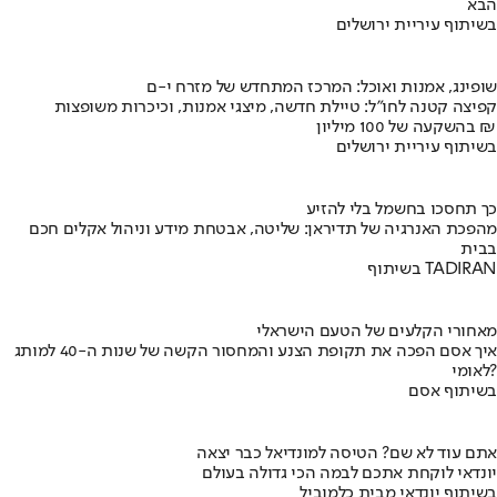
הבא
בשיתוף עיריית ירושלים
שופינג, אמנות ואוכל: המרכז המתחדש של מזרח י-ם
קפיצה קטנה לחו"ל: טיילת חדשה, מיצגי אמנות, וכיכרות משופצות
בהשקעה של 100 מיליון ₪
בשיתוף עיריית ירושלים
כך תחסכו בחשמל בלי להזיע
מהפכת האנרגיה של תדיראן: שליטה, אבטחת מידע וניהול אקלים חכם
בבית
בשיתוף TADIRAN
מאחורי הקלעים של הטעם הישראלי
איך אסם הפכה את תקופת הצנע והמחסור הקשה של שנות ה-40 למותג
לאומי?
בשיתוף אסם
אתם עוד לא שם? הטיסה למונדיאל כבר יצאה
יונדאי לוקחת אתכם לבמה הכי גדולה בעולם
בשיתוף יונדאי מבית כלמוביל