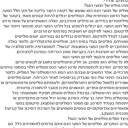
במעקב עתידי.
מהו פוליפ של המעי הגס
?
פוליפ של המעי הגס הוא שגשוג של רקמה היוצר בליטה אל תוך חלל המעי,
מעל הדופן הפנימית שלו. הפוליפים יכולים להיות קטנים מאוד, בקוטר של
מילימטרים בודדים, או גדולים ומורכבים, כאלה המשתרעים על שטח נרחב
של דופן המעי. הם יכולים להופיע בכל חלקי המעי הגס, מהמעי הימני ועד
לרקטום, כאשר למיקום יש חשיבות בפרמטרים מרובים.
מעבר לגודל ולמיקום, הפוליפים נבדלים גם בצורתם. ישנם פוליפים
שטוחים, פוליפים בעלי בסיס רחב, ופוליפים פדונקולריים, כלומר כאלה
המחוברים לדופן המעי באמצעות “גבעול”. לטופוגרפיה ולמורפולוגיה של
הפוליפ יש חשיבות רבה בקביעת אופן הכריתה ובסיכון לסיבוכים.
סוגי פוליפים והקשר לסרטן המעי הגס
לא כל פוליפ הוא מסוכן, אך חלק מהפוליפים נחשבים לנגעים טרום
סרטניים. הסיכון להתפתחות סרטן המעי הגס מפוליפ תלוי במספר גורמים
מרכזיים. אחד החשובים שבהם הוא הסוג ההיסטולוגי של הפוליפ, כלומר
המבנה התאי שלו כפי שנבדק בביופסיה לאחר הכריתה. ישנם פוליפים
שפירים (למשל פוליפים היפרפלסטיים), ולעומתם פוליפים אדנומטוטיים או
מסוגים מסוימים אחרים, הנושאים סיכון מוגבר להתמרה סרטנית.
לצד הסוג ההיסטולוגי, גם גודל הפוליפ משחק תפקיד משמעותי. ככל
שהפוליפ גדול יותר, כך עולה הסיכון שהוא יכיל אזורים מתקדמים או
יתפתח בעתיד לסרטן. גם מספר הפוליפים שנמצאו, מיקומם במעי
ומאפיינים אנדוסקופיים נוספים משפיעים על הערכת הסיכון ועל קביעת
תוכנית המעקב.
כיצד מגלים פוליפים של המעי הגס
?
ברוב המקרים, פוליפים של המעי הגס אינם גורמים לתסמינים כלל. הם