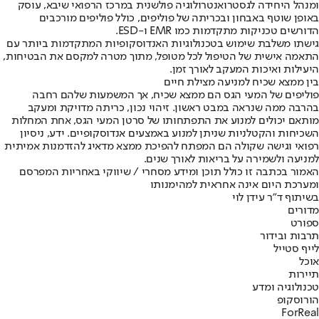
ומנהל היחידה לגסטרואנטרולוגיה פולשנית במרכז הרפואי שיבא, עוסק
באופן שוטף באבחון ובכריתה של פוליפים, כולל פוליפים מורכבים
הדורשים טכניקות מתקדמות כמו EMR ו-ESD.
גישתו משלבת שימוש בטכנולוגיות האנדוסקופיות המתקדמות ביותר עם
התאמה אישית של הטיפול לכל מטופל, מתוך מטרה למקסם את הבטיחות,
היעילות ואיכות המעקב לאורך זמן.
בין ממצא שכיח למניעה מצילת חיים
פוליפים של המעי הגס הם ממצא שכיח, אך המשמעות שלהם רחבה
בהרבה ממה שנראה במבט ראשון. זיהוי נכון, כריתה מדויקת ומעקב
מותאם יכולים למנוע את התפתחותו של סרטן המעי הגס, אחת המחלות
השכיחות והקטלניות שניתן למנוע באמצעים אנדוסקופיים. ידע, ניסיון
רפואי וגישה שקולה הם המפתח להפיכת ממצא מדאיג להזדמנות אמיתית
למניעה ולשמירה על בריאות לאורך שנים.
האמור בכתבה זו כולל תוכן ומידע מסחרי / שיווקי באחריות המפרסם
ומערכת היום אינה אחראית למהימנותו
בשיתוף ד"ר עידן לוי
מדורים
ספורט
תרבות ובידור
לייף סטייל
אוכל
תיירות
טכנולוגיה ומדע
הורוסקופ
ForReal