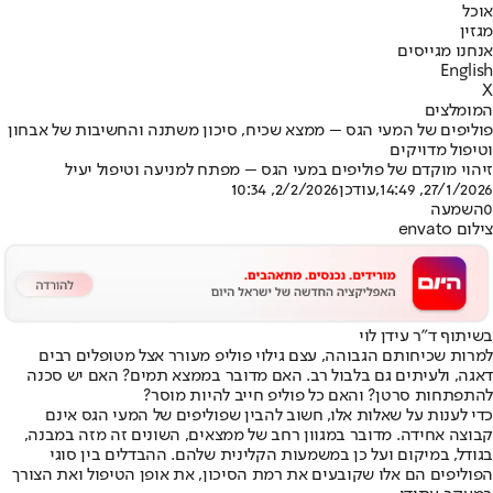
אוכל
מגזין
אנחנו מגייסים
English
X
המומלצים
פוליפים של המעי הגס – ממצא שכיח, סיכון משתנה והחשיבות של אבחון
וטיפול מדויקים
זיהוי מוקדם של פוליפים במעי הגס – מפתח למניעה וטיפול יעיל
27/1/2026, 14:49
,עודכן
2/2/2026, 10:34
0
השמעה
צילום envato
בשיתוף ד"ר עידן לוי
למרות שכיחותם הגבוהה, עצם גילוי פוליפ מעורר אצל מטופלים רבים
דאגה, ולעיתים גם בלבול רב. האם מדובר בממצא תמים? האם יש סכנה
להתפתחות סרטן? והאם כל פוליפ חייב להיות מוסר?
כדי לענות על שאלות אלו, חשוב להבין שפוליפים של המעי הגס אינם
קבוצה אחידה. מדובר במגוון רחב של ממצאים, השונים זה מזה במבנה,
בגודל, במיקום ועל כן במשמעות הקלינית שלהם. ההבדלים בין סוגי
הפוליפים הם אלו שקובעים את רמת הסיכון, את אופן הטיפול ואת הצורך