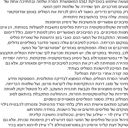
נעשה שימוש בטכניקת ESD המאפשרת הסרה שלמה ובחתיכה אחת של
נגעים מורכבים, תוך שמירה על שלמות דופן המעי.
רק במקרים נדירים, כאשר לא ניתן לכרות את הפוליפ באופן אנדוסקופי
בטוח, עולה צורך בהתערבות ניתוחית.
סיבוכים אפשריים והחשיבות של ניסיון ומיומנות
למרות שקולונוסקופיה וכריתת פוליפים נחשבות לפעולות בטוחות, הן אינן
חפות מסיכונים. בין הסיבוכים האפשריים ניתן למנות דימום, כולל דימום
מאוחר, התנקבות של המעי הגס, כאבי בטן והישנות של שארית פוליפ
במקום הכריתה. הסיכון לסיבוכים עולה כאשר מדובר בפוליפים גדולים,
מורכבים או כאלה הממוקמים באזורים “אסטרטגיים” של המעי.
לכן, במיוחד במקרים אלו, יש חשיבות מכרעת לכך שכריתת הפוליפ תתבצע
על ידי גסטרואנטרולוג בעל ניסיון באנדוסקופיה מתקדמת. כריתה יסודית
וזהירה מפחיתה לא רק את הסיכון לסיבוכים מיידיים ומאוחרים, אלא גם
את הסיכון להישנות הפוליפ בעתיד.
מה קורה אחרי כריתת הפוליפ
?
לאחר הסרת הפוליפ, נשלח הממצא לבדיקה פתולוגית, המספקת מידע
חיוני על סוגו, דרגת ההתקדמות שלו לקראת סרטן, ועל שלמות הכריתה.
על בסיס ממצאים אלו נקבעת תוכנית המעקב. לא כל מטופל זקוק לאותה
תדירות של קולונוסקופיות חוזרות, וההחלטה מתקבלת בהתאם לסוג
הפוליפ, גודלו, מספר הפוליפים ומאפיינים נוספים.
מעקב מותאם אישית הוא חלק בלתי נפרד מהטיפול, ומטרתו להבטיח גילוי
מוקדם של פוליפים חדשים או של הישנות, במידה ותתרחש.
ד״ר עידן לוי – שילוב של ניסיון, טכנולוגיה וחשיבה קלינית
ניהול נכון של פוליפים של המעי הגס דורש לא רק מיומנות טכנית, אלא גם
שיקול דעת קליני וניסיון רב.
גסטרואנטרולוג ד״ר עידן לוי
הוא רופא בכיר