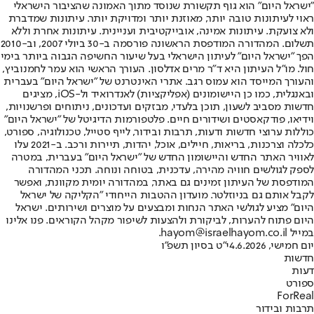
"ישראל היום" הוא גוף תקשורת שנוסד מתוך האמונה שהציבור הישראלי
ראוי לעיתונות טובה יותר, מאוזנת יותר ומדויקת יותר. עיתונות שמדברת
ולא צועקת. עיתונות אמינה, אובייקטיבית ועניינית. עיתונות אחרת וללא
תשלום. המהדורה המודפסת הראשונה פורסמה ב-30 ביולי 2007, וב-2010
הפך "ישראל היום" לעיתון הישראלי בעל שיעור החשיפה הגבוה ביותר בימי
חול. מו"ל העיתון היא ד"ר מרים אדלסון. העורך הראשי הוא עמר לחמנוביץ,
והעורך המייסד הוא עמוס רגב. אתרי האינטרנט של "ישראל היום" בעברית
ובאנגלית, כמו כן היישומונים (אפליקציות) לאנדרואיד ול-iOS, מציגים
חדשות מסביב לשעון, תוכן בלעדי, מבזקים ועדכונים, ניתוחים ופרשנויות,
וידיאו, פודקאסטים ושידורים חיים. פלטפורמות הדיגיטל של "ישראל היום"
כוללות ערוצי חדשות ודעות, תרבות ובידור, לייף סטייל, טכנולוגיה, ספורט,
כלכלה וצרכנות, בריאות, חיילים, אוכל, יהדות, תיירות ורכב. ב-2021 עלו
לאוויר האתר החדש והיישומון החדש של "ישראל היום" בעברית, במטרה
לספק לגולשים חוויה מהירה, עדכנית, בטוחה ונוחה. תכני המהדורה
המודפסת של העיתון זמינים גם באתר, במהדורה יומית מקוונת, ואפשר
לקבל אותם גם בניוזלטר. מועדון ההטבות הייחודי "הקליקה של ישראל
היום" מציע לגולשי האתר הנחות ומבצעים על מוצרים ושירותים. ישראל
היום פתוח להערות, לביקורת ולהצעות לשיפור מקהל הקוראים. פנו אלינו
במייל hayom@israelhayom.co.il.
יום חמישי, 4.6.2026
י"ט בסיון תשפ"ו
חדשות
דעות
ספורט
ForReal
תרבות ובידור