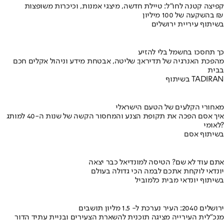
קפיצה קטנה לחו"ל: טיילת חדשה, מיצגי אמנות, וכיכרות משופצות
בהשקעה של 100 מיליון ₪
בשיתוף עיריית ירושלים
כך תחסכו בחשמל בלי להזיע
מהפכת האנרגיה של תדיראן: שליטה, אבטחת מידע וניהול אקלים חכם
בבית
בשיתוף TADIRAN
מאחורי הקלעים של הטעם הישראלי
איך אסם הפכה את תקופת הצנע והמחסור הקשה של שנות ה-40 למותג
לאומי?
בשיתוף אסם
אתם עוד לא שם? הטיסה למונדיאל כבר יצאה
יונדאי לוקחת אתכם לבמה הכי גדולה בעולם
בשיתוף יונדאי מבית כלמוביל
ירושלים 2040: העיר נערכת ל- 1.5 מליון תושבים
מנכ"לית העירייה מציגה תוכנית להשארת הצעירים ובניית עתיד הדור