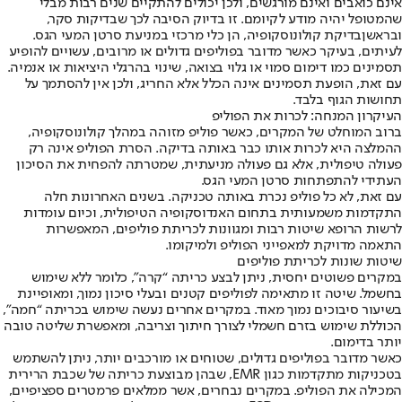
אינם כואבים ואינם מורגשים, ולכן יכולים להתקיים שנים רבות מבלי
שהמטופל יהיה מודע לקיומם. זו בדיוק הסיבה לכך שבדיקות סקר,
ובראשן
בדיקת קולונוסקופיה
, הן כלי מרכזי במניעת סרטן המעי הגס.
לעיתים, בעיקר כאשר מדובר בפוליפים גדולים או מרובים, עשויים להופיע
תסמינים כמו דימום סמוי או גלוי בצואה, שינוי בהרגלי היציאות או אנמיה.
עם זאת, הופעת תסמינים אינה הכלל אלא החריג, ולכן אין להסתמך על
תחושות הגוף בלבד.
העיקרון המנחה: לכרות את הפוליפ
ברוב המוחלט של המקרים, כאשר פוליפ מזוהה במהלך קולונוסקופיה,
ההמלצה היא לכרות אותו כבר באותה בדיקה. הסרת הפוליפ אינה רק
פעולה טיפולית, אלא גם פעולה מניעתית, שמטרתה להפחית את הסיכון
העתידי להתפתחות סרטן המעי הגס.
עם זאת, לא כל פוליפ נכרת באותה טכניקה. בשנים האחרונות חלה
התקדמות משמעותית בתחום האנדוסקופיה הטיפולית, וכיום עומדות
לרשות הרופא שיטות רבות ומגוונות לכריתת פוליפים, המאפשרות
התאמה מדויקת למאפייני הפוליפ ולמיקומו.
שיטות שונות לכריתת פוליפים
במקרים פשוטים יחסית, ניתן לבצע כריתה “קרה”, כלומר ללא שימוש
בחשמל. שיטה זו מתאימה לפוליפים קטנים ובעלי סיכון נמוך, ומאופיינת
בשיעור סיבוכים נמוך מאוד. במקרים אחרים נעשה שימוש בכריתה “חמה”,
הכוללת שימוש בזרם חשמלי לצורך חיתוך וצריבה, ומאפשרת שליטה טובה
יותר בדימום.
כאשר מדובר בפוליפים גדולים, שטוחים או מורכבים יותר, ניתן להשתמש
בטכניקות מתקדמות כגון EMR, שבהן מבוצעת כריתה של שכבת הרירית
המכילה את הפוליפ. במקרים נבחרים, אשר ממלאים פרמטרים ספציפיים,