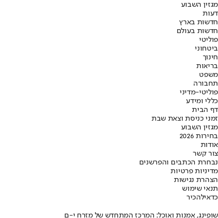
מגזין השבוע
דעות
חדשות בארץ
חדשות בעולם
פוליטי
ביטחוני
חינוך
בריאות
משפט
תחבורה
פוליטי-מדיני
כללי ומידע
דף הבית
זמני כניסת וצאת שבת
מגזין השבוע
בחירות 2026
אודות
צור קשר
נבחרת הכתבים והפרשנים
מדיניות פרטיות
הצהרת נגישות
תנאי שימוש
כדאי
להכיר
שופינג, אמנות ואוכל: המרכז המתחדש של מזרח י-ם