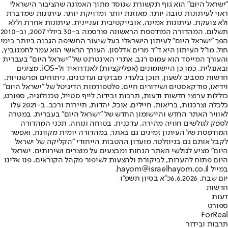
"ישראל היום" הוא גוף תקשורת שנוסד מתוך האמונה שהציבור הישראלי
ראוי לעיתונות טובה יותר, מאוזנת יותר ומדויקת יותר. עיתונות שמדברת
ולא צועקת. עיתונות אמינה, אובייקטיבית ועניינית. עיתונות אחרת וללא
תשלום. המהדורה המודפסת הראשונה פורסמה ב-30 ביולי 2007, וב-2010
הפך "ישראל היום" לעיתון הישראלי בעל שיעור החשיפה הגבוה ביותר בימי
חול. מו"ל העיתון היא ד"ר מרים אדלסון. העורך הראשי הוא עמר לחמנוביץ,
והעורך המייסד הוא עמוס רגב. אתרי האינטרנט של "ישראל היום" בעברית
ובאנגלית, כמו כן היישומונים (אפליקציות) לאנדרואיד ול-iOS, מציגים
חדשות מסביב לשעון, תוכן בלעדי, מבזקים ועדכונים, ניתוחים ופרשנויות,
וידיאו, פודקאסטים ושידורים חיים. פלטפורמות הדיגיטל של "ישראל היום"
כוללות ערוצי חדשות ודעות, תרבות ובידור, לייף סטייל, טכנולוגיה, ספורט,
כלכלה וצרכנות, בריאות, חיילים, אוכל, יהדות, תיירות ורכב. ב-2021 עלו
לאוויר האתר החדש והיישומון החדש של "ישראל היום" בעברית, במטרה
לספק לגולשים חוויה מהירה, עדכנית, בטוחה ונוחה. תכני המהדורה
המודפסת של העיתון זמינים גם באתר, במהדורה יומית מקוונת, ואפשר
לקבל אותם גם בניוזלטר. מועדון ההטבות הייחודי "הקליקה של ישראל
היום" מציע לגולשי האתר הנחות ומבצעים על מוצרים ושירותים. ישראל
היום פתוח להערות, לביקורת ולהצעות לשיפור מקהל הקוראים. פנו אלינו
במייל hayom@israelhayom.co.il.
יום שבת, 6.6.2026
כ"א בסיון תשפ"ו
חדשות
דעות
ספורט
ForReal
תרבות ובידור