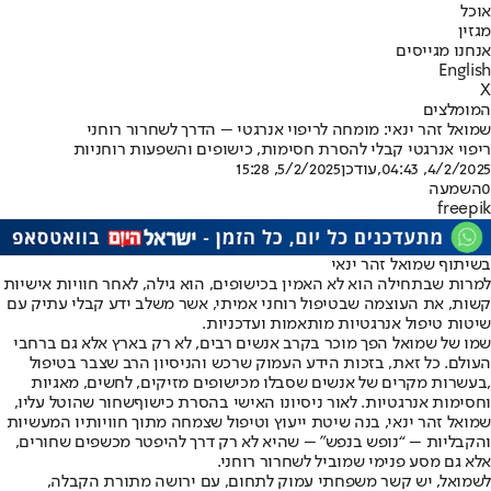
אוכל
מגזין
אנחנו מגייסים
English
X
המומלצים
שמואל זהר ינאי: מומחה לריפוי אנרגטי – הדרך לשחרור רוחני
ריפוי אנרגטי קבלי להסרת חסימות, כישופים והשפעות רוחניות
4/2/2025, 04:43
,עודכן
5/2/2025, 15:28
0
השמעה
freepik
בשיתוף שמואל זהר ינאי
למרות שבתחילה הוא לא האמין בכישופים, הוא גילה, לאחר חוויות אישיות
קשות, את העוצמה שבטיפול רוחני אמיתי, אשר משלב ידע קבלי עתיק עם
שיטות טיפול אנרגטיות מותאמות ועדכניות.
שמו של שמואל הפך מוכר בקרב אנשים רבים, לא רק בארץ אלא גם ברחבי
העולם. כל זאת, בזכות הידע העמוק שרכש והניסיון הרב שצבר בטיפול
,בעשרות מקרים של אנשים שסבלו מכישופים מזיקים, לחשים, מאגיות
וחסימות אנרגטיות. לאור ניסיונו האישי ב
הסרת כישוף
שחור שהוטל עליו,
שמואל זהר ינאי, בנה שיטת ייעוץ וטיפול שצמחה מתוך חוויותיו המעשיות
והקבליות – “נופש בנפש” – שהיא לא רק דרך להיפטר מכשפים שחורים,
אלא גם מסע פנימי שמוביל לשחרור רוחני.
לשמואל, יש קשר משפחתי עמוק לתחום, עם ירושה מתורת הקבלה,