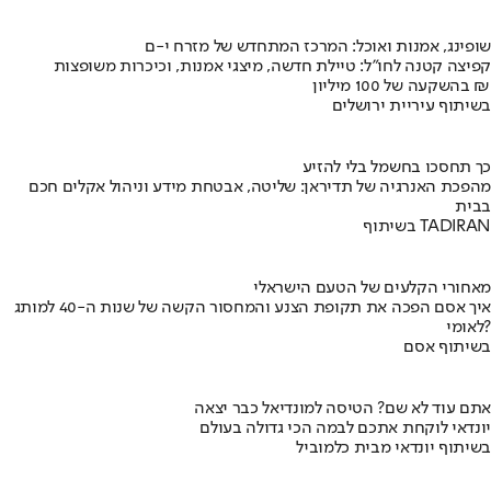
שופינג, אמנות ואוכל: המרכז המתחדש של מזרח י-ם
קפיצה קטנה לחו"ל: טיילת חדשה, מיצגי אמנות, וכיכרות משופצות
בהשקעה של 100 מיליון ₪
בשיתוף עיריית ירושלים
כך תחסכו בחשמל בלי להזיע
מהפכת האנרגיה של תדיראן: שליטה, אבטחת מידע וניהול אקלים חכם
בבית
בשיתוף TADIRAN
מאחורי הקלעים של הטעם הישראלי
איך אסם הפכה את תקופת הצנע והמחסור הקשה של שנות ה-40 למותג
לאומי?
בשיתוף אסם
אתם עוד לא שם? הטיסה למונדיאל כבר יצאה
יונדאי לוקחת אתכם לבמה הכי גדולה בעולם
בשיתוף יונדאי מבית כלמוביל