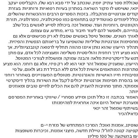
שכוללת ספר עתיק יומין, שנכתב על ידי סבא רבא שלו, הקבליסט יעקב
ינאי, ששימש לו מקור השראה בפתרון בעיות רפואיות ורוחניות בעזרת
קודים אנרגטיים מהקבלה. בזכות הספרים הרבים וההכשרות שהשלים,
כולל לימודים כאוטודידקט בתחומים כמו פסיכולוגיה, נומרולוגיה, תורת
הקוונטים ,רוחניות ועוד, שמואל זכה ביכולת לסייע לאנשים בכל שלב
בחייהם, ולאפשר להם ליצור חיבור בריא ,מחדש, עם עצמם.
לאורך השנים, שמואל טיפל באנשים שסבלו לא רק מכישופים אלא גם
מחסימות אנרגטיות שליליות שהשפיעו על בריאותם הנפשית והפיזית.
תהליך הייעוץ שהוא נותן איננו מהווה תחליף לרפואה קונבנציונלית, אך
הוא מציע דרך רוחנית והוליסטית משלימה ומעצימה לכל אדם, עם מתן
דגש על דיסקרטיות מלאה והבנה עמוקה ומושכלת לצורכי המטופל.
הייעוץ, שמעניק שמואל זהר ינאי הוא לא רק פיזי, אלא גם רוחני. הוא מציע
פתרונות המותאמים אישית לכל אדם ללא הבדל דת גזע ולאום, על פי
נסיבותיו חייו האישיות והאנרגטיות. מטופלים המעוניינים בשחרור רוחני
או בהסרת חסימות אנרגטיות יכולים לקבל את השירות בהליך דיסקרטי
וממוקד, מתוך מחויבות להעניק להם את הכלים לחיים טובים ומאוזנים
יותר.
האמור בכתבה זו כולל תוכן ומידע מסחרי / שיווקי באחריות המפרסם
ומערכת ישראל היום אינה אחראית למהימנותו
בשיתוף שמואל זהר ינאי
כדאי
להכיר
שופינג, אמנות ואוכל: המרכז המתחדש של מזרח י-ם
קפיצה קטנה לחו"ל: טיילת חדשה, מיצגי אמנות, וכיכרות משופצות
בהשקעה של 100 מיליון ₪