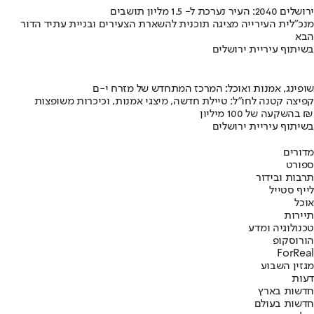
ירושלים 2040: העיר נערכת ל- 1.5 מליון תושבים
מנכ"לית העירייה מציגה תוכנית להשארת הצעירים ובניית עתיד הדור
הבא
בשיתוף עיריית ירושלים
שופינג, אמנות ואוכל: המרכז המתחדש של מזרח י-ם
קפיצה קטנה לחו"ל: טיילת חדשה, מיצגי אמנות, וכיכרות משופצות
בהשקעה של 100 מיליון ₪
בשיתוף עיריית ירושלים
מדורים
ספורט
תרבות ובידור
לייף סטייל
אוכל
תיירות
טכנולוגיה ומדע
הורוסקופ
ForReal
מגזין השבוע
דעות
חדשות בארץ
חדשות בעולם