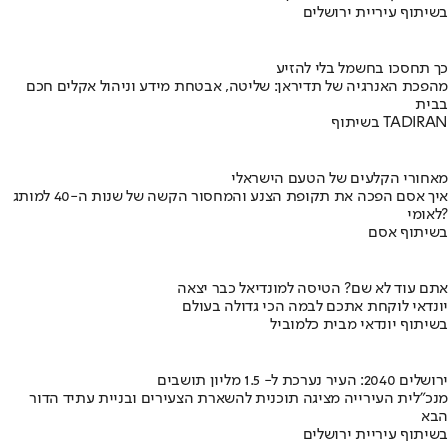
בשיתוף עיריית ירושלים
כך תחסכו בחשמל בלי להזיע
מהפכת האנרגיה של תדיראן: שליטה, אבטחת מידע וניהול אקלים חכם
בבית
בשיתוף TADIRAN
מאחורי הקלעים של הטעם הישראלי
איך אסם הפכה את תקופת הצנע והמחסור הקשה של שנות ה-40 למותג
לאומי?
בשיתוף אסם
אתם עוד לא שם? הטיסה למונדיאל כבר יצאה
יונדאי לוקחת אתכם לבמה הכי גדולה בעולם
בשיתוף יונדאי מבית כלמוביל
ירושלים 2040: העיר נערכת ל- 1.5 מליון תושבים
מנכ"לית העירייה מציגה תוכנית להשארת הצעירים ובניית עתיד הדור
הבא
בשיתוף עיריית ירושלים