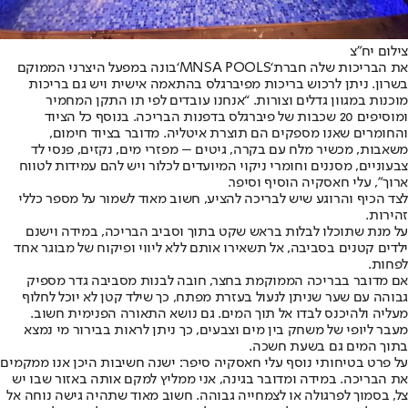
צילום יח”צ
את הבריכות שלה חברת
‘
MNSA POOLS
‘
בונה במפעל היצרני הממוקם
בשרון. ניתן לרכוש בריכות מפיברגלס בהתאמה אישית ויש גם בריכות
מוכנות במגוון גדלים וצורות. “אנחנו עובדים לפי תו התקן המחמיר
ומוסיפים 20 שכבות של פיברגלס בדפנות הבריכה. בנוסף כל הציוד
והחומרים שאנו מספקים הם תוצרת איטליה. מדובר בציוד חימום,
משאבות, מכשיר מלח עם בקרה, גיטים – מפזרי מים, נקזים, פנסי לד
צבעוניים, מסננים וחומרי ניקוי המיועדים לכלור ויש להם עמידות לטווח
ארוך”, עלי חאסקיה הוסיף וסיפר.
לצד הכיף והרוגע שיש לבריכה להציע, חשוב מאוד לשמור על מספר כללי
זהירות.
על מנת שתוכלו לבלות בראש שקט בתוך וסביב הבריכה, במידה וישנם
ילדים קטנים בסביבה, אל תשאירו אותם ללא ליווי ופיקוח של מבוגר אחד
לפחות.
אם מדובר בבריכה הממוקמת בחצר, חובה לבנות מסביבה גדר מספיק
גבוהה עם שער שניתן לנעול בעזרת מפתח, כך שילד קטן לא יוכל לחלוף
מעליה ולהיכנס לבדו אל תוך המים. גם נושא התאורה הפנימית חשוב.
מעבר ליופי של משחק בין מים וצבעים, כך ניתן לראות בבירור מי נמצא
בתוך המים גם בשעת חשכה.
על פרט בטיחותי נוסף עלי חאסקיה סיפר: ישנה חשיבות היכן אנו ממקמים
את הבריכה. במידה ומדובר בגינה, אני ממליץ למקם אותה באזור שבו יש
צל, בסמוך לפרגולה או לצמחייה גבוהה. חשוב מאוד שתהיה גישה נוחה אל