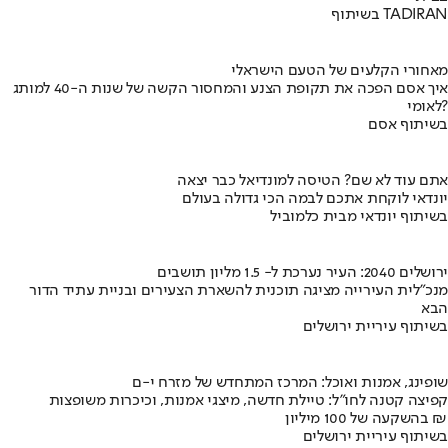
בשיתוף TADIRAN
מאחורי הקלעים של הטעם הישראלי
איך אסם הפכה את תקופת הצנע והמחסור הקשה של שנות ה-40 למותג
לאומי?
בשיתוף אסם
אתם עוד לא שם? הטיסה למונדיאל כבר יצאה
יונדאי לוקחת אתכם לבמה הכי גדולה בעולם
בשיתוף יונדאי מבית כלמוביל
ירושלים 2040: העיר נערכת ל- 1.5 מליון תושבים
מנכ"לית העירייה מציגה תוכנית להשארת הצעירים ובניית עתיד הדור
הבא
בשיתוף עיריית ירושלים
שופינג, אמנות ואוכל: המרכז המתחדש של מזרח י-ם
קפיצה קטנה לחו"ל: טיילת חדשה, מיצגי אמנות, וכיכרות משופצות
בהשקעה של 100 מיליון ₪
בשיתוף עיריית ירושלים