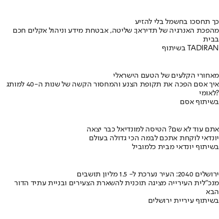
כך תחסכו בחשמל בלי להזיע
מהפכת האנרגיה של תדיראן: שליטה, אבטחת מידע וניהול אקלים חכם
בבית
בשיתוף TADIRAN
מאחורי הקלעים של הטעם הישראלי
איך אסם הפכה את תקופת הצנע והמחסור הקשה של שנות ה-40 למותג
לאומי?
בשיתוף אסם
אתם עוד לא שם? הטיסה למונדיאל כבר יצאה
יונדאי לוקחת אתכם לבמה הכי גדולה בעולם
בשיתוף יונדאי מבית כלמוביל
ירושלים 2040: העיר נערכת ל- 1.5 מליון תושבים
מנכ"לית העירייה מציגה תוכנית להשארת הצעירים ובניית עתיד הדור
הבא
בשיתוף עיריית ירושלים