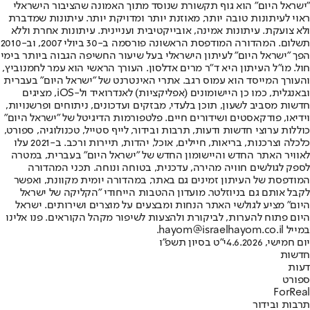
"ישראל היום" הוא גוף תקשורת שנוסד מתוך האמונה שהציבור הישראלי
ראוי לעיתונות טובה יותר, מאוזנת יותר ומדויקת יותר. עיתונות שמדברת
ולא צועקת. עיתונות אמינה, אובייקטיבית ועניינית. עיתונות אחרת וללא
תשלום. המהדורה המודפסת הראשונה פורסמה ב-30 ביולי 2007, וב-2010
הפך "ישראל היום" לעיתון הישראלי בעל שיעור החשיפה הגבוה ביותר בימי
חול. מו"ל העיתון היא ד"ר מרים אדלסון. העורך הראשי הוא עמר לחמנוביץ,
והעורך המייסד הוא עמוס רגב. אתרי האינטרנט של "ישראל היום" בעברית
ובאנגלית, כמו כן היישומונים (אפליקציות) לאנדרואיד ול-iOS, מציגים
חדשות מסביב לשעון, תוכן בלעדי, מבזקים ועדכונים, ניתוחים ופרשנויות,
וידיאו, פודקאסטים ושידורים חיים. פלטפורמות הדיגיטל של "ישראל היום"
כוללות ערוצי חדשות ודעות, תרבות ובידור, לייף סטייל, טכנולוגיה, ספורט,
כלכלה וצרכנות, בריאות, חיילים, אוכל, יהדות, תיירות ורכב. ב-2021 עלו
לאוויר האתר החדש והיישומון החדש של "ישראל היום" בעברית, במטרה
לספק לגולשים חוויה מהירה, עדכנית, בטוחה ונוחה. תכני המהדורה
המודפסת של העיתון זמינים גם באתר, במהדורה יומית מקוונת, ואפשר
לקבל אותם גם בניוזלטר. מועדון ההטבות הייחודי "הקליקה של ישראל
היום" מציע לגולשי האתר הנחות ומבצעים על מוצרים ושירותים. ישראל
היום פתוח להערות, לביקורת ולהצעות לשיפור מקהל הקוראים. פנו אלינו
במייל hayom@israelhayom.co.il.
יום חמישי, 4.6.2026
י"ט בסיון תשפ"ו
חדשות
דעות
ספורט
ForReal
תרבות ובידור