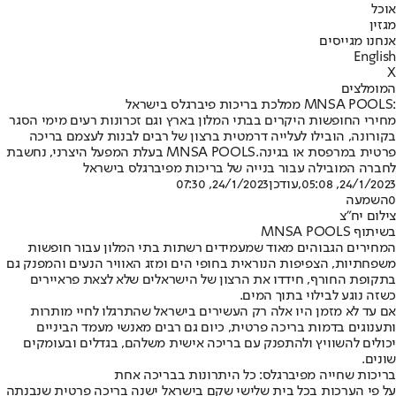
אוכל
מגזין
אנחנו מגייסים
English
X
המומלצים
:MNSA POOLS ממלכת בריכות פיברגלס בישראל
מחירי החופשות היקרים בבתי המלון בארץ וגם זכרונות רעים מימי הסגר
בקורונה, הובילו לעלייה דרמטית ברצון של רבים לבנות לעצמם בריכה
פרטית במרפסת או בגינה.MNSA POOLS בעלת המפעל היצרני, נחשבת
לחברה המובילה עבור בנייה של בריכות מפיברגלס בישראל
24/1/2023, 05:08
,עודכן
24/1/2023, 07:30
0
השמעה
צילום יח"צ
בשיתוף MNSA POOLS
המחירים הגבוהים מאוד שמעמידים רשתות בתי המלון עבור חופשות
משפחתיות, הצפיפות הנוראית בחופי הים ומזג האוויר הנעים והמפנק גם
בתקופת החורף, חידדו את הרצון של הישראלים שלא לצאת פראיירים
כשזה נוגע לבילוי בתוך המים.
אם עד לא מזמן היו אלה רק העשירים בישראל שהתרגלו לחיי מותרות
ותענוגים בדמות בריכה פרטית, כיום גם רבים מאנשי מעמד הביניים
יכולים להשוויץ ולהתפנק עם בריכה אישית משלהם, בגדלים ובעומקים
שונים.
בריכות שחייה מפיברגלס: כל היתרונות בבריכה אחת
על פי הערכות בכל בית שלישי שקם בישראל ישנה בריכה פרטית שנבנתה