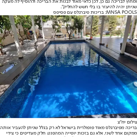
ומחוץ לבריכה גם כן, לכן כדאי מאוד לבנות את הבריכה ולהוסיף לה מעקה
שניתן יהיה להיעזר בו בלי חשש להחליק”.
MNSA POOLS
: בריכות פיברגלס עם פסיפס
צילום יח”צ
בריכה מפיברגלס מאוד פופולרית בישראל לא רק בגלל שניתן להעביר אותה
ממקום אחד לשני, אלא גם בזכות יופייה המהפנט. חלק מעדיפים כי צידי