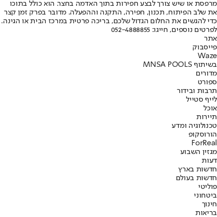
מרפסת או שיש צורך לבצע חפירות בתוך האדמה בחצר. הוא כולל בתוכו
את שלב הפיתוח, תכנון, חפירה, התקנה וההפעלה. מדובר בפרק זמן קצר
כדי להגשים את החלום הגדול שלכם, בריכה פרטית במרכז הבית או הגינה.
לפרטים נוספים, חייגו: 052-4888855
אתר
פייסבוק
Waze
בשיתוף MNSA POOLS
מדורים
ספורט
תרבות ובידור
לייף סטייל
אוכל
תיירות
טכנולוגיה ומדע
הורוסקופ
ForReal
מגזין השבוע
דעות
חדשות בארץ
חדשות בעולם
פוליטי
ביטחוני
חינוך
בריאות