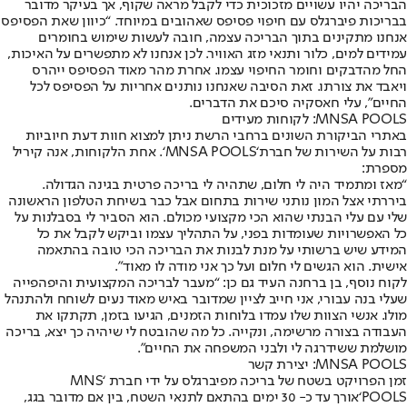
הבריכה יהיו עשויים מזכוכית כדי לקבל מראה שקוף, אך בעיקר מדובר
בבריכות פיברגלס עם חיפוי פסיפס שאהובים במיוחד. “כיוון שאת הפסיפס
אנחנו מתקינים בתוך הבריכה עצמה, חובה לעשות שימוש בחומרים
עמידים למים, כלור ותנאי מזג האוויר. לכן אנחנו לא מתפשרים על האיכות,
החל מהדבקים וחומר החיפוי עצמו. אחרת מהר מאוד הפסיפס ייהרס
ויאבד את צורתו. זאת הסיבה שאנחנו נותנים אחריות על הפסיפס לכל
החיים”, עלי חאסקיה סיכם את הדברים.
MNSA POOLS
: לקוחות מעידים
באתרי הביקורת השונים ברחבי הרשת ניתן למצוא חוות דעת חיוביות
רבות על השירות של חברת
‘
MNSA POOLS
‘
. אחת הלקוחות, אנה קיריל
מספרת:
“מאז ומתמיד היה לי חלום, שתהיה לי בריכה פרטית בגינה הגדולה.
ביררתי אצל המון נותני שירות בתחום אבל כבר בשיחת הטלפון הראשונה
שלי עם עלי הבנתי שהוא הכי מקצועי מכולם. הוא הסביר לי בסבלנות על
כל האפשרויות שעומדות בפני, על התהליך עצמו וביקש לקבל את כל
המידע שיש ברשותי על מנת לבנות את הבריכה הכי טובה בהתאמה
אישית. הוא הגשים לי חלום ועל כך אני מודה לו מאוד”.
לקוח נוסף, בן ברחנה העיד גם כן: “מעבר לבריכה המקצועית והיפהפייה
שעלי בנה עבורי, אני חייב לציין שמדובר באיש מאוד נעים לשוחח ולהתנהל
מולו. אנשי הצוות שלו עמדו בלוחות הזמנים, הגיעו בזמן, תקתקו את
העבודה בצורה מרשימה, ונקייה. כל מה שהובטח לי שיהיה כך יצא, בריכה
מושלמת ששידרגה לי ולבני המשפחה את החיים”.
MNSA POOLS
: יצירת קשר
זמן הפרויקט בשטח של בריכה מפיברגלס על ידי חברת ‘
MNS
POOLS
‘
אורך עד כ- 30 ימים בהתאם לתנאי השטח, בין אם מדובר בגג,