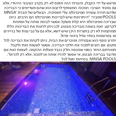
מראש על ידי הקבלן, והטרנד הזה תופס לא רק בקרב הציבור היהודי, אלא
גם במגזר הערבי. המכנה המשותף לרובם הוא שהם מעדיפים כי הבריכה
שלהם תהיה עשויה מפיברגלס. עלי חאסקיה, הבעלים של חברת ‘
MNSA
POOLS
‘
מסביר: “היתרונות שיש לבריכות מפיברגלס הם הרבים. כיוון
שבריכה מפיברגלס היא קלת משקל, אפשר לבנות אותה על ומתחת
לקרקע, זאת בשונה מבריכה מבטון. לכן ניתן לראות את הבריכות הללו
ממוקמות לא רק בחצרות היכן שיש דשא, אלא גם על גבי גגות של בניינים
או במרפסות בסדר גודל בינוני וגדול.
יתרון נוסף הוא שבמידה ומוכרים את הבית, ניתן לקחת את הבריכה לכל
מקום. אם רוצים למכור את חלקי הבריכה, אפשר לעשות זאת ולקבל
תמורתם החזר כספי שמכסה חלק נכבד מעלות ההקמה. לעומת זאת אם
מדובר בבריכה מבטון, אי אפשר להזיז אותה או למכור, אלא רק להרוס”.
MNSA POOLS
: בטיחות מעל לכל