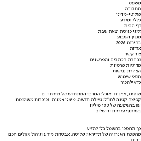
משפט
תחבורה
פוליטי-מדיני
כללי ומידע
דף הבית
זמני כניסת וצאת שבת
מגזין השבוע
בחירות 2026
אודות
צור קשר
נבחרת הכתבים והפרשנים
מדיניות פרטיות
הצהרת נגישות
תנאי שימוש
כדאי
להכיר
שופינג, אמנות ואוכל: המרכז המתחדש של מזרח י-ם
קפיצה קטנה לחו"ל: טיילת חדשה, מיצגי אמנות, וכיכרות משופצות
בהשקעה של 100 מיליון ₪
בשיתוף עיריית ירושלים
כך תחסכו בחשמל בלי להזיע
מהפכת האנרגיה של תדיראן: שליטה, אבטחת מידע וניהול אקלים חכם
בבית