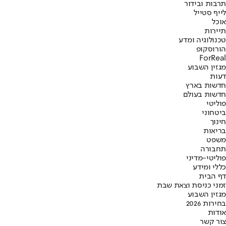
תרבות ובידור
לייף סטייל
אוכל
תיירות
טכנולוגיה ומדע
הורוסקופ
ForReal
מגזין השבוע
דעות
חדשות בארץ
חדשות בעולם
פוליטי
ביטחוני
חינוך
בריאות
משפט
תחבורה
פוליטי-מדיני
כללי ומידע
דף הבית
זמני כניסת וצאת שבת
מגזין השבוע
בחירות 2026
אודות
צור קשר