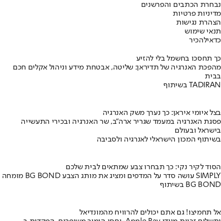
נבחרת הכתבים והפרשנים
מדיניות פרטיות
הצהרת נגישות
תנאי שימוש
כדאי
להכיר
כך תחסכו בחשמל בלי להזיע
מהפכת האנרגיה של תדיראן: שליטה, אבטחת מידע וניהול אקלים חכם
בבית
בשיתוף TADIRAN
בצל איומי איראן: כך נערך משק האנרגיה
פסגת האנרגיה במעמד שגריר ארה"ב, שר האנרגיה ובכירי התעשייה
בישראל ובעולם
בשיתוף המכון הישראלי לאנרגיה ולסביבה
הסוד לקיר נקי: כך תבחרו צבע שמתאים לבית שלכם
מומחה BG BOND עושה סדר על המדפים ומציג את מותג הצבע SIMPLY
בשיתוף BG BOND
אל תחמיצו! גם אתם יכולים להרוויח מהמונדיאל