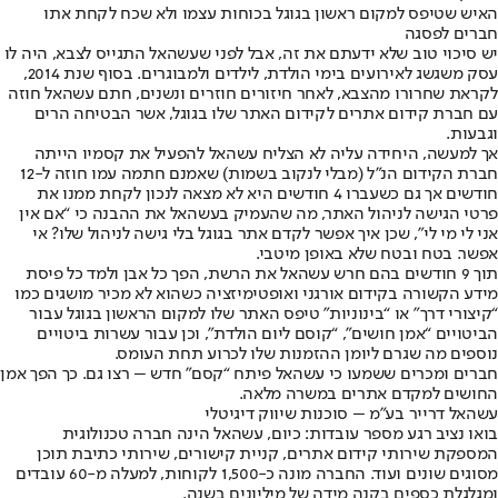
האיש שטיפס למקום ראשון בגוגל בכוחות עצמו ולא שכח לקחת אתו
חברים לפסגה
יש סיכוי טוב שלא ידעתם את זה, אבל לפני שעשהאל התגייס לצבא, היה לו
עסק משגשג לאירועים בימי הולדת, לילדים ולמבוגרים. בסוף שנת 2014,
לקראת שחרורו מהצבא, לאחר חיזורים חוזרים ונשנים, חתם עשהאל חוזה
עם חברת קידום אתרים לקידום האתר שלו בגוגל, אשר הבטיחה הרים
וגבעות.
אך למעשה, היחידה עליה לא הצליח עשהאל להפעיל את קסמיו הייתה
חברת הקידום הנ”ל (מבלי לנקוב בשמות) שאמנם חתמה עמו חוזה ל-12
חודשים אך גם כשעברו 4 חודשים היא לא מצאה לנכון לקחת ממנו את
פרטי הגישה לניהול האתר, מה שהעמיק בעשהאל את ההבנה כי “אם אין
אני לי מי לי”, שכן איך אפשר לקדם אתר בגוגל בלי גישה לניהול שלו? אי
אפשר. בטח ובטח שלא באופן מיטבי.
תוך 9 חודשים בהם חרש עשהאל את הרשת, הפך כל אבן ולמד כל פיסת
מידע הקשורה בקידום אורגני ואופטימיזציה כשהוא לא מכיר מושגים כמו
“קיצורי דרך” או “בינוניות” טיפס האתר שלו למקום הראשון בגוגל עבור
הביטויים “אמן חושים”, “קוסם ליום הולדת”, וכן עבור עשרות ביטויים
נוספים מה שגרם ליומן ההזמנות שלו לכרוע תחת העומס.
חברים ומכרים ששמעו כי עשהאל פיתח “קסם” חדש – רצו גם. כך הפך אמן
החושים למקדם אתרים במשרה מלאה.
עשהאל דרייר בע”מ – סוכנות שיווק דיגיטלי
בואו נציב רגע מספר עובדות: כיום, עשהאל הינה חברה טכנולוגית
המספקת שירותי קידום אתרים, קניית קישורים, שירותי כתיבת תוכן
מסוגים שונים ועוד. החברה מונה כ-1,500 לקוחות, למעלה מ-60 עובדים
ומגלגלת כספים בקנה מידה של מיליונים בשנה.