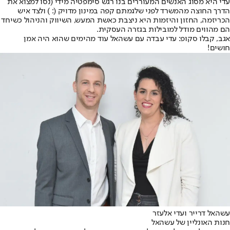
עדי היא מסוג האנשים המעוררים בנו רגש סימפטיה מידי (נסו למצוא את
הדרך החוצה מהמשרד לפני שלגמתם קפה במינון מדויק (: ) ולצד איש
הכריזמה, החזון והיזמות היא ניצבת כאשת המעש, השיווק והניהול כשיחד
הם מהווים מודל למובילות בגזרה העסקית.
אגב, קבלו סקופ: עדי עבדה עם עשהאל עוד מהימים שהוא היה אמן
חושים!
עשהאל דרייר ועדי אלעזר
חנות האונליין של עשהאל