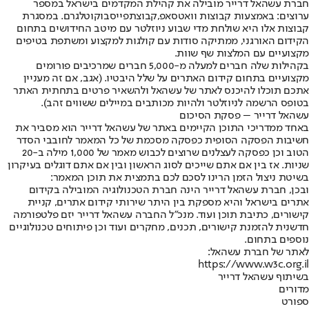
חברת עשהאל דרייר מובילה את קהילת המקדמים בישראל במספר
ערוצים: באמצעות קבוצות וואטסאפ,
קבוצת
פייסבוק
וטלגרם. במסגרת
קבוצות אלו היא שולחת מדי שבוע ניוזלטר עם מיטב החידושים בתחום
הקידום האורגני, ממתיקה סודות עם קולגות למקצוע ומשתפת בטיפים
מקצועיים עם המלצות שף שוות.
בקהילות שלה חברים למעלה מ-5,000 חברים שמרכיבים פורומים
מקצועיים בתחום קידום האתרים על שלל היבטיו. (אגב, אם זה מעניין
אתכם תוכלו להיכנס לאתר של עשהאל ולהשאיר פרטים בתחתית האתר
בטופס הרשמה לניוזלטר ולהיות מכותבים במיילים ששווים זהב).
עשהאל דרייר – פסקת הסיכום
באחד ממדריכי התוכן הקיימים באתר של עשהאל דרייר הוא מסביר את
חשיבות הפסקה הסופית כפסקה מסכמת של כל המאמר לחובבי הסדר
הטוב וכן כפסקה לעצלנים שרוצים לכבוש מאמר של 1,000 מילה ב-20
שניות. אז בין אם אתם שייכים לסוג הראשון ובין אם אתם דוגלים בעיקרון
בשיטת ניצול הזמן הרינו לסכם לכם בתמצית את תוכן המאמר:
ובכן, חברת עשהאל דרייר הינה חברת הטכנולוגיה המובילה בקידום
אתרים בישראל והיא מספקת בין היתר שירותי קידום אתרים, קניית
קישורים, כתיבת תוכן ועוד. מנכ”ל החברה עשהאל דרייר יזם פלטפורמה
חדשנית להזמנת קישורים, תכנים, מחקרים ועוד וכן פיתוחים טכנולוגיים
נוספים בתחום.
לאתר של חברת עשהאל:
https://www.w3c.org.il
בשיתוף עשהאל דרייר
מדורים
ספורט