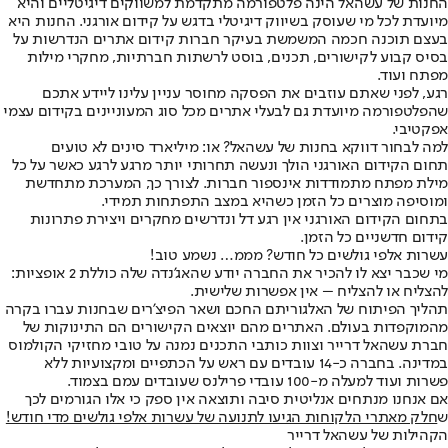
החנות של עשהאל הינה פלטפורמה מתקדמת למשווקים דיגיטליים והיא
מיועדת לכל מי שעוסק בשיווק דיגיטלי בדגש על קידום אורגני. החנות היא
בעצם תוכנה חכמה המשמשת בעיקר חברות קידום אתרים הנדרשות על
בסיס קבוע לקישורים, תכנים, בוסט לרשתות חברתיות, מחקרי מילות
מפתח ועוד.
רגע, לפני שאתם עוזבים את הפסקה מחוסר עניין עלינו ליידע אתכם
שהפלטפורמה מיועדת גם לבעלי אתרים מכל סוג המעוניינים בקידום עצמי
אפקטיבי.
למה לבחור דווקא בחנות של עשהאל? או: מיליארד סינים לא טועים
תחום הקידום האורגני הולך ונעשה תחרותי יותר מרגע לרגע כאשר על כל
מילת מפתח מתמודדות אינספור חברות. לצורך כך, המערכת מתחדשת
ומוסיפה מוצרים כל הזמן כשהיא במצב התפתחות תמידי.
בתחום הקידום האורגני אין רגע דל ונדרשים מחקרים ויצירת פתרונות
קידום חדשניים כל הזמן.
עשרות אלפי גולשים כל חודש? מממ… נשמע טוב!
מי שכבר יצא לו להכיר את החברה יודע שהאג’נדה שלה כוללת 2 אופציות:
להצליח או להצליח – אין אפשרות שלישית.
תהליך הפיתוח של האלגוריתם החכם ושאר הפיצ’רים שבחנות עברו בקרה
מהמוקפדות בעולם. האתרים מהם יוצאים הקישורים הם התינוקות של
חברת עשהאל דרייר וצוות כותבי התכנים נמנה על טובי מחזיקי הקולמוס
במדינה. בחברה כ-14 עובדים עם ראש על הכתפיים ומקצועיות ללא
פשרות ועוד למעלה מ-100 עובדי פרילנס שעובדים עמם בצמוד.
אם אנחנו מנתחים אנליטית סיבה ותוצאה אין ספק כי אלו הגורמים לכך
ש
חלק מאתרי הלקוחות הגיעו לתנועה של עשרות אלפי גולשים מדי חודש!
הקהילות של עשהאל דרייר