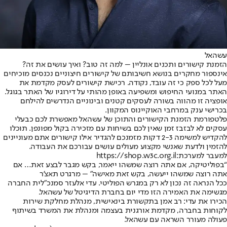
עשהאל
הזמנת קישורים ותכנים אונליין – למה זה טוב? ואיך עושים את זה?
אינספור מחקרים בנושא חשיבותם של קישורים חיצוניים נכנסים מוכיחים
מעל לכל ספק כי זה עובד, נקודה. רכישת קישורים לעסק מקדמת את
האתר במנועי החיפוש ומשפיעה באופן מהותי על דירוגיו של האתר בגוגל.
אופציה זו מהווה בשורה לעסקים קטנים ובינוניים הנדרשים להילחם
בכרישי ענק במרחבי האוקיינוס המקוון.
פלטפורמת הזמנת הקישורים והתוכן של עשהאל מאפשרת לכם כבעלי
עסקים לא לבזבז זמן שאין לכם בשיחות עם מזכירה בקול מפונפן. תוכלו
להקדיש למשימה 2-3 דקות מזמנכם להגדיר אילו קישורים אתם מעוניינים
להזמין ולדעת שאנשי מקצוע מעולים עושים עבורכם את העבודה.
למעבר למערכת:
https://shop.w3c.org.il
“בפוליטיקה, אם אתה רוצה שמשהו ייאמר, בקש מגבר לבצע זאת… אם
אתה רוצה שמשהו ייעשה, בקש זאת מאישה” – מרגרט תאצ’ר
ככל הנראה זה נכון לא רק במגרש הפוליטי. עדי אלעזר סמנכ”לית החברה
מגשימה את האמירה הזו מדי יום בחברת הדיגיטל של עשהאל.
הכירו את עדי: רב אמן בתקשורת בינאישית, מנהלת מחלקת שירות
לקוחות בחברה, מקדמת אורגנית בעצמה ומנהלת את המשרד בשיתוף
פעולה מעורר השראה עם עשהאל.