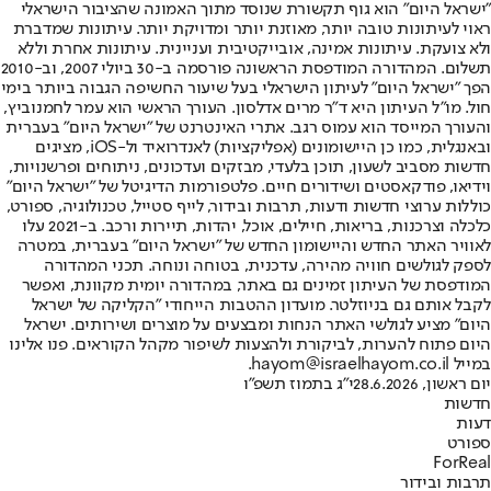
"ישראל היום" הוא גוף תקשורת שנוסד מתוך האמונה שהציבור הישראלי
ראוי לעיתונות טובה יותר, מאוזנת יותר ומדויקת יותר. עיתונות שמדברת
ולא צועקת. עיתונות אמינה, אובייקטיבית ועניינית. עיתונות אחרת וללא
תשלום. המהדורה המודפסת הראשונה פורסמה ב-30 ביולי 2007, וב-2010
הפך "ישראל היום" לעיתון הישראלי בעל שיעור החשיפה הגבוה ביותר בימי
חול. מו"ל העיתון היא ד"ר מרים אדלסון. העורך הראשי הוא עמר לחמנוביץ,
והעורך המייסד הוא עמוס רגב. אתרי האינטרנט של "ישראל היום" בעברית
ובאנגלית, כמו כן היישומונים (אפליקציות) לאנדרואיד ול-iOS, מציגים
חדשות מסביב לשעון, תוכן בלעדי, מבזקים ועדכונים, ניתוחים ופרשנויות,
וידיאו, פודקאסטים ושידורים חיים. פלטפורמות הדיגיטל של "ישראל היום"
כוללות ערוצי חדשות ודעות, תרבות ובידור, לייף סטייל, טכנולוגיה, ספורט,
כלכלה וצרכנות, בריאות, חיילים, אוכל, יהדות, תיירות ורכב. ב-2021 עלו
לאוויר האתר החדש והיישומון החדש של "ישראל היום" בעברית, במטרה
לספק לגולשים חוויה מהירה, עדכנית, בטוחה ונוחה. תכני המהדורה
המודפסת של העיתון זמינים גם באתר, במהדורה יומית מקוונת, ואפשר
לקבל אותם גם בניוזלטר. מועדון ההטבות הייחודי "הקליקה של ישראל
היום" מציע לגולשי האתר הנחות ומבצעים על מוצרים ושירותים. ישראל
היום פתוח להערות, לביקורת ולהצעות לשיפור מקהל הקוראים. פנו אלינו
במייל hayom@israelhayom.co.il.
יום ראשון, 28.6.2026
י"ג בתמוז תשפ"ו
חדשות
דעות
ספורט
ForReal
תרבות ובידור