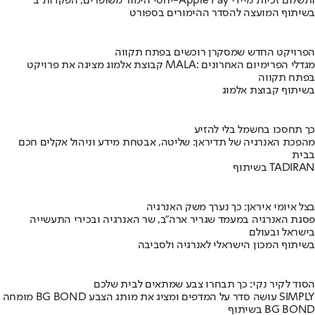
יחסי הימור משופרים, הפקדות ב-Apple Pay ותשלום זכיות מיידי
בשיתוף המועצה להסדר ההימורים בספורט
הפרויקט החדש שמסקרן רוכשים בפתח תקווה
קבוצת אלמוג מציגה את פרויקט MALA: מגדלי הפרימיום האחרונים
בפתח תקווה
בשיתוף קבוצת אלמוג
כך תחסכו בחשמל בלי להזיע
מהפכת האנרגיה של תדיראן: שליטה, אבטחת מידע וניהול אקלים חכם
בבית
בשיתוף TADIRAN
בצל איומי איראן: כך נערך משק האנרגיה
פסגת האנרגיה במעמד שגריר ארה"ב, שר האנרגיה ובכירי התעשייה
בישראל ובעולם
בשיתוף המכון הישראלי לאנרגיה ולסביבה
הסוד לקיר נקי: כך תבחרו צבע שמתאים לבית שלכם
מומחה BG BOND עושה סדר על המדפים ומציג את מותג הצבע SIMPLY
בשיתוף BG BOND