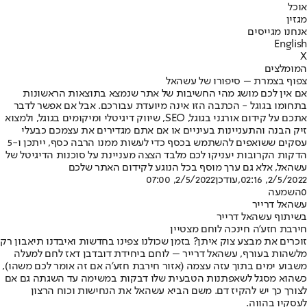
אוכל
מגזין
אנחנו מגייסים
English
X
המומלצים
צפוף בצמרת – סיפורו של עשהאל
אם אין לכם מושג מהי החשיבות של אתר שנמצא בתוצאות הראשונות
בתחומו בגוגל - הכתבה הזו אינה מיועדת עבורכם. אבל אם אפשר לדבר
אתכם על קידום אורגני בגוגל, SEO, שיווק דיגיטלי ומיקומים בגוגל, ולמצוא
זיק הבנה והתעניינות בעיניים או אם אתם מגדירים את עצמכם כבעלי
עסקים ששואפים להשתמש בכסף כדי לעשות ממנו הרבה כסף, ייתכן ו-5
הדקות הקרובות יעניקו לכם מלבד הצצה מעניינת על סוכנות הדיגיטל של
עשהאל, אלא גם ערך מוסף בכל הנוגע לקידום האתר שלכם
2/5/2022, 02:16
,עודכן
2/5/2022, 07:00
0
השמעה
עשהאל דרייר
בשיתוף עשהאל דרייר
חירבת חזע’ה חינכה לוחם מצטיין
זוכרים את מבצע צוק איתן? בזמן שכולנו צפינו בחדשות ואיבדנו תיאבון רק
מלשהות בעורף, עשהאל דרייר – לוחם ביחידת דובדבן דאז לחם למעלה
משבוע ימים בתוך עזה עצמה (אזור חירבת חזע’ה אם זה אומר לכם משהו),
כשהוא מסגל לשאפתנות הטבעית שלו דבקות במשימה עד השגתה גם אם
לצורך כך יש להקיז דם. משם הביא עשהאל את הנחישות וכוח הרצון
לעסקיו בהווה.