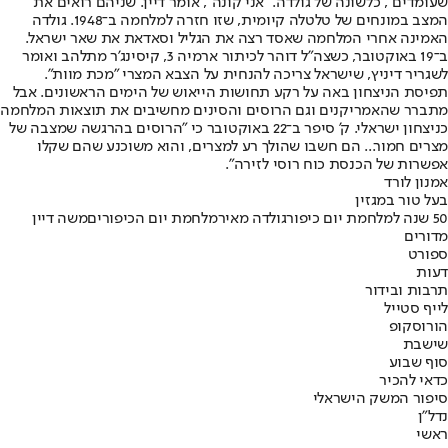
שעומדים", כלשונה של גולדה. "אני קונה", אומר דיין. שניהם רואים את
המצב במונחים של טלטלה קיומית, שזו חזרה למלחמה ב־1948. גולדה
האמינה אחרי המלחמה שאסד רצה את הגליל וסאדאת את שאר ישראל.
ב־19 באוקטובר, כשצה"ל דוהר לכיתור ארמיה 3, קיסינג'ר מתלהב ואומר
לשגריר דיניץ, שישראל צריכה להנחית על הצבא המצרי "מכת מוות".
תפיסת הניצחון באה על רקע תחושות הייאוש של הימים הראשונים. אבל
מתברר שהאמריקנים וגם הרוסים והסינים מחשיבים את תוצאות המלחמה
כניצחון ישראלי. ק' סיפר ב־22 באוקטובר כי "הרוסים בהרגשה שמצבה של
מצרים חמור... הם חשבו שהולך רע למצרים, והוא משוכנע שהם שקלו
אפשרות של הכנסת כוח רוסי לזירה".
אמנון לורד
בעל טור במגזין
50 שנה למלחמת יום כיפור
גולדה מאיר
מלחמת יום הכיפורים
משה דיין
מדורים
ספורט
דעות
תרבות ובידור
לייף סטייל
הורוסקופ
שישבת
סוף שבוע
כדאי להכיר
סיפור המשק הישראלי
נדל"ן
ראשי