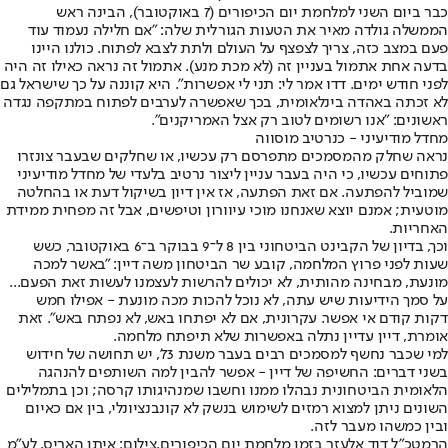
כבר ביום השני למלחמת יום הכיפורים (7 באוקטובר), הבינה ראש
הממשלה גולדה מאיר את הטעות הגורלית שלה: "אם חלילה נעמוד עוד
פעם במצב כזה, צריך לצפצף על העולם ולתת לצבא לפתוח. כולנו היינו
בדעה אחת אתמול בעניין זה (לא מכת מנע). אתמול זה נראה כאילו זה היה
לפני חודש ימים. דדו אמר לי: תני לי אפשרות". היא קוננה על כך שישראל גם
לא זכתה באהדה בינלאומית, בכך שאפשרה לערבים לפתוח במתקפה נגדה
ראשונים: "אנו רשומים לטוב רק אצל האמריקנים".
מחדל מודיעיני - כנרטיב מוסווה
נראה שחלק מהמסמכים מתפרסם רק עכשיו, או שחלקים שבעבר צונזרו
פתוחים עכשיו, כי היה בעבר עניין ליצור נרטיב בלעדי של מחדל מודיעיני
שמוביל להפתעה. אם זאת הפתעה, אז אין דיון בשיקול דעת או בהחלטה
מוטעית; אמנם יוצא שאנחנו מוכי עיוורון וטיפשים, אבל זה מפחית ממידת
האחריות.
וכך, בדיון של הקבינט הביטחוני בין 8 ל־9 בבוקר ב־6 באוקטובר, כשש
שעות לפני פרוץ המלחמה, קובע שר הביטחון משה דיין: "באשר למכה
מונעת, מבחינה מהותית, לא יכולים להרשות לעצמנו לעשות זאת הפעם...
על סמך הידיעות שיש עתה, לא נוכל להכות מכה מונעת - אפילו חמש
דקות קודם אי אפשר. עקרונית, אם לא יפתחו באש, לא נפתח באש". זאת
אומרת, דיין עדיין נתלה באפשרות שלא תיפתח מלחמה.
למי שכבר נחשף למסמכים רבים בעבר משנת 73', יש תחושה של חידוש
בשני דברים: החשיפה של דיין - אפשר להבין למה השותפים להנהגה
הלאומית הביטחונית נבהלו ממנו וחשבו שמנהיגותו קרסה; וכן בתמלילים
השונים ניתן למצוא רמזים לשימוש בנשק לא קונבנציונלי, בין אם כאיום
ובין כמשהו מעבר לזה.
הרמטכ"ל דוד אלעזר בזמן מלחמת יום הכיפורים,צילום: איתן האריס, לע"מ