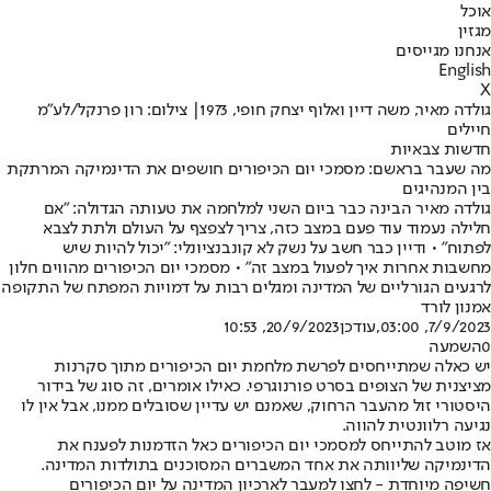
אוכל
מגזין
אנחנו מגייסים
English
X
גולדה מאיר, משה דיין ואלוף יצחק חופי, 1973| צילום: רון פרנקל/לע"מ
חיילים
חדשות צבאיות
מה שעבר בראשם: מסמכי יום הכיפורים חושפים את הדינמיקה המרתקת
בין המנהיגים
גולדה מאיר הבינה כבר ביום השני למלחמה את טעותה הגדולה: "אם
חלילה נעמוד עוד פעם במצב כזה, צריך לצפצף על העולם ולתת לצבא
לפתוח" • ודיין כבר חשב על נשק לא קונבנציונלי: "יכול להיות שיש
מחשבות אחרות איך לפעול במצב זה" • מסמכי יום הכיפורים מהווים חלון
לרגעים הגורליים של המדינה ומגלים רבות על דמויות המפתח של התקופה
אמנון לורד
7/9/2023, 03:00
,עודכן
20/9/2023, 10:53
0
השמעה
יש כאלה שמתייחסים לפרשת מלחמת יום הכיפורים מתוך סקרנות
מציצנית של הצופים בסרט פורנוגרפי. כאילו אומרים, זה סוג של בידור
היסטורי זול מהעבר הרחוק, שאמנם יש עדיין שסובלים ממנו, אבל אין לו
נגיעה רלוונטית להווה.
אז מוטב להתייחס למסמכי יום הכיפורים כאל הזדמנות לפענח את
הדינמיקה שליוותה את אחד המשברים המסוכנים בתולדות המדינה.
חשיפה מיוחדת - לחצו למעבר לארכיון המדינה על יום הכיפורים