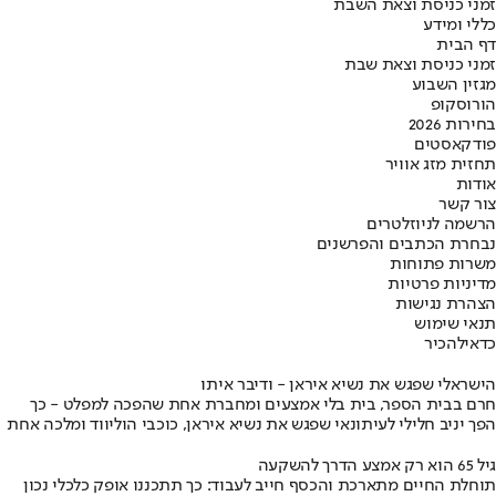
זמני כניסת וצאת השבת
כללי ומידע
דף הבית
זמני כניסת וצאת שבת
מגזין השבוע
הורוסקופ
בחירות 2026
פודקאסטים
תחזית מזג אוויר
אודות
צור קשר
הרשמה לניוזלטרים
נבחרת הכתבים והפרשנים
משרות פתוחות
מדיניות פרטיות
הצהרת נגישות
תנאי שימוש
כדאי
להכיר
הישראלי שפגש את נשיא איראן - ודיבר איתו
חרם בבית הספר, בית בלי אמצעים ומחברת אחת שהפכה למפלט - כך
הפך יניב חלילי לעיתונאי שפגש את נשיא איראן, כוכבי הוליווד ומלכה אחת
גיל 65 הוא רק אמצע הדרך להשקעה
תוחלת החיים מתארכת והכסף חייב לעבוד: כך תתכננו אופק כלכלי נכון