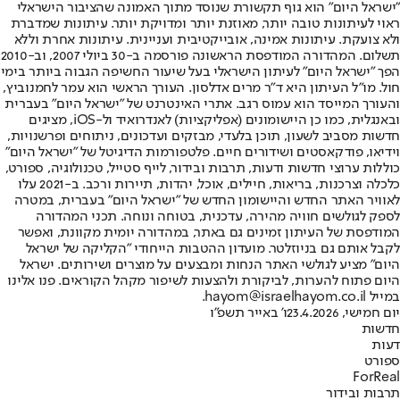
"ישראל היום" הוא גוף תקשורת שנוסד מתוך האמונה שהציבור הישראלי
ראוי לעיתונות טובה יותר, מאוזנת יותר ומדויקת יותר. עיתונות שמדברת
ולא צועקת. עיתונות אמינה, אובייקטיבית ועניינית. עיתונות אחרת וללא
תשלום. המהדורה המודפסת הראשונה פורסמה ב-30 ביולי 2007, וב-2010
הפך "ישראל היום" לעיתון הישראלי בעל שיעור החשיפה הגבוה ביותר בימי
חול. מו"ל העיתון היא ד"ר מרים אדלסון. העורך הראשי הוא עמר לחמנוביץ,
והעורך המייסד הוא עמוס רגב. אתרי האינטרנט של "ישראל היום" בעברית
ובאנגלית, כמו כן היישומונים (אפליקציות) לאנדרואיד ול-iOS, מציגים
חדשות מסביב לשעון, תוכן בלעדי, מבזקים ועדכונים, ניתוחים ופרשנויות,
וידיאו, פודקאסטים ושידורים חיים. פלטפורמות הדיגיטל של "ישראל היום"
כוללות ערוצי חדשות ודעות, תרבות ובידור, לייף סטייל, טכנולוגיה, ספורט,
כלכלה וצרכנות, בריאות, חיילים, אוכל, יהדות, תיירות ורכב. ב-2021 עלו
לאוויר האתר החדש והיישומון החדש של "ישראל היום" בעברית, במטרה
לספק לגולשים חוויה מהירה, עדכנית, בטוחה ונוחה. תכני המהדורה
המודפסת של העיתון זמינים גם באתר, במהדורה יומית מקוונת, ואפשר
לקבל אותם גם בניוזלטר. מועדון ההטבות הייחודי "הקליקה של ישראל
היום" מציע לגולשי האתר הנחות ומבצעים על מוצרים ושירותים. ישראל
היום פתוח להערות, לביקורת ולהצעות לשיפור מקהל הקוראים. פנו אלינו
במייל hayom@israelhayom.co.il.
יום חמישי, 23.4.2026
ו' באייר תשפ"ו
חדשות
דעות
ספורט
ForReal
תרבות ובידור