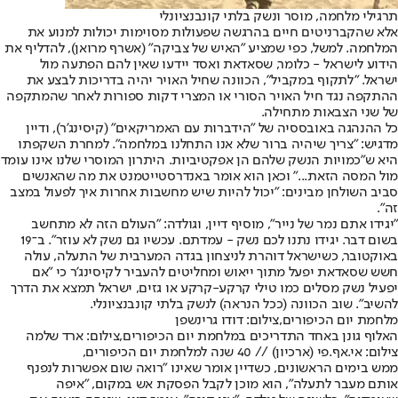
תרגילי מלחמה, מוסר ונשק בלתי קונבנציונלי
אלא שהקברניטים חיים בהרגשה שפעולות מסוימות יכולות למנוע את
המלחמה. למשל, כפי שמציע "האיש של צביקה" (אשרף מרואן), להדליף את
הידוע לישראל - כלומר, שסאדאת ואסד יידעו שאין להם הפתעה מול
ישראל. "לתקוף במקביל", הכוונה שחיל האויר יהיה בדריכות לבצע את
ההתקפה נגד חיל האויר הסורי או המצרי דקות ספורות לאחר שהמתקפה
של שני הצבאות מתחילה.
כל ההנהגה באובססיה של "הידברות עם האמריקאים" (קיסינג'ר), ודיין
מדגיש: "צריך שיהיה ברור שלא אנו התחלנו במלחמה". למחרת השקפתו
היא ש"כמויות הנשק שלהם הן אפקטיביות. היתרון המוסרי שלנו אינו עומד
מול המסה הזאת..." וכאן הוא אומר באנדרסטייטמנט את מה שהאנשים
סביב השולחן מבינים: "יכול להיות שיש מחשבות אחרות איך לפעול במצב
זה".
"יגידו אתם נמר של נייר", מוסיף דיין, וגולדה: "העולם הזה לא מתחשב
בשום דבר. יגידו נתנו לכם נשק - עמדתם. עכשיו גם נשק לא עוזר". ב־19
באוקטובר, כשישראל דוהרת לניצחון בגדה המערבית של התעלה, עולה
חשש שסאדאת יפעל מתוך ייאוש ומחליטים להעביר לקיסינג'ר כי "אם
יפעיל נשק מסלים כמו טילי קרקע-קרקע או גזים, ישראל תמצא את הדרך
להשיב". שוב הכוונה (ככל הנראה) לנשק בלתי קונבנציונלי.
מלחמת יום הכיפורים,צילום: דודו גרינשפן
האלוף גונן באחד התדריכים במלחמת יום הכיפורים,צילום: ארד שלמה
צילום: אי.אף.פי (ארכיון) // 40 שנה למלחמת יום הכיפורים,
ממש בימים הראשונים, כשדיין אומר שאינו "רואה שום אפשרות לנפנף
אותם מעבר לתעלה", הוא מוכן לקבל הפסקת אש במקום, "איפה