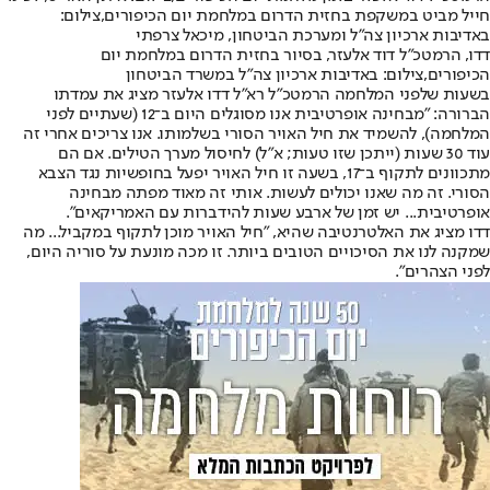
חייל מביט במשקפת בחזית הדרום במלחמת יום הכיפורים,צילום:
באדיבות ארכיון צה"ל ומערכת הביטחון, מיכאל צרפתי
דדו, הרמטכ"ל דוד אלעזר, בסיור בחזית הדרום במלחמת יום
הכיפורים,צילום: באדיבות ארכיון צה"ל במשרד הביטחון
בשעות שלפני המלחמה הרמטכ"ל רא"ל דדו אלעזר מציג את עמדתו
הברורה: "מבחינה אופרטיבית אנו מסוגלים היום ב־12 (שעתיים לפני
המלחמה), להשמיד את חיל האויר הסורי בשלמותו. אנו צריכים אחרי זה
עוד 30 שעות (ייתכן שזו טעות; א"ל) לחיסול מערך הטילים. אם הם
מתכוונים לתקוף ב־17, בשעה זו חיל האויר יפעל בחופשיות נגד הצבא
הסורי. זה מה שאנו יכולים לעשות. אותי זה מאוד מפתה מבחינה
אופרטיבית... יש זמן של ארבע שעות להידברות עם האמריקאים".
דדו מציג את האלטרנטיבה שהיא, "חיל האויר מוכן לתקוף במקביל... מה
שמקנה לנו את הסיכויים הטובים ביותר. זו מכה מונעת על סוריה היום,
לפני הצהרים".