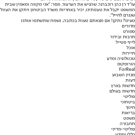
עו"ד רן כהן רוכברגר, שהגיש את הערעור, מסר: "אני מקווה ומאמין שבית
המשפט יקבל את טענותינו, יכיר באחריות משרד הביטחון ויתקן את העוול
שנגרם לחייל".
טעינו? נתקן! אם מצאתם טעות בכתבה, נשמח שתשתפו אותנו
מדורים
ספורט
תרבות ובידור
לייף סטייל
אוכל
תיירות
טכנולוגיה ומדע
הורוסקופ
ForReal
מגזין השבוע
דעות
חדשות בארץ
חדשות בעולם
פוליטי
ביטחוני
חינוך
בריאות
משפט
תחבורה
פוליטי-מדיני
כללי ומידע