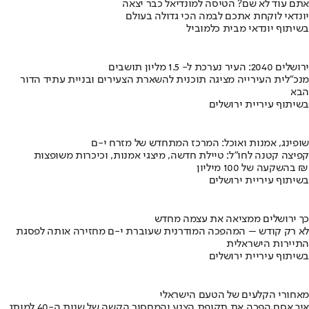
אתם עוד לא שם? הטיסה למונדיאל כבר יצאה
יונדאי לוקחת אתכם לבמה הכי גדולה בעולם
בשיתוף יונדאי מבית כלמוביל
ירושלים 2040: העיר נערכת ל- 1.5 מליון תושבים
מנכ"לית העירייה מציגה תוכנית להשארת הצעירים ובניית עתיד הדור
הבא
בשיתוף עיריית ירושלים
שופינג, אמנות ואוכל: המרכז המתחדש של מזרח י-ם
קפיצה קטנה לחו"ל: טיילת חדשה, מיצגי אמנות, וכיכרות משופצות
בהשקעה של 100 מיליון ₪
בשיתוף עיריית ירושלים
כך ירושלים ממציאה את עצמה מחדש
לא רק קודש – המהפכה המודרנית שעוברת י-ם מחזירה אותה לפסגת
התיירות הישראלית
בשיתוף עיריית ירושלים
מאחורי הקלעים של הטעם הישראלי
איך אסם הפכה את תקופת הצנע והמחסור הקשה של שנות ה-40 למותג