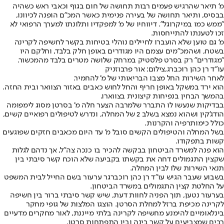
מ' תיאר שהרגיש פעמים רבות תחושה של חום בגוף וכאבי ראש כשהיה
בבסיס, ותיאר תחושה של בעירה פנימית כאשר המכ"ם הופנה לכיוונו,
"ממש כמו במיקרוגל". דיווחיו של מ' למפקדיו ותלונתו למערך הרפואי לא
זכו לטענתו להתייחסות.
מ' גם טוען שלא הועברו לחיילים נוהלי בטיחות בקשר לחשיפה לקרינה
בשטח, ושהמכ"מים עצמם היו מגודרים באופן חלק בלבד, וחלקם היו
"מגודרים" רק בסרט פלסטיק במרחק שלושה מטרים בלבד מהמכשור.
עו"ד רן כהן רוכברג,צילום: אור פרבוזניק
לאחר השירות החל מצבו הבריאותי של מ' להחמיר.
הוא ירד במשקל באופן חריף והחל לחוש כאבים באזור הצוואר ובית החזה.
בהמשך הבחין בנפיחות קיצונית בצווארו.
בבדיקות שנעשו לו התברר שלמרבה הצער חלה מ' בסרטן מסוג לימפומה
הודג'קין ושהוא נמצא בשלב 2 של המחלה, ונדרש לטיפולים רפואיים קשים,
כולל כימותרפיה והקרנות.
בשל המחלה והטיפולים הקשים סובל מ' עד היום מכאבים חזקים שפוגעים
קשות בתפקודו.
הוא פנה למשרד הביטחון בבקשה להכיר בו כנכה צה"ל, אך נדהם לגלות
שקצין התגמולים דחה את בקשתו בקביעה שלא הוכח קשר סיבתי בין
תנאי השירות שלו לבין המחלה.
בשבוע שעבר הגיש עו"ד רן כהן רוכברגר ערעור בשם החייל לבית המשפט
על החלטת קצין התגמולים במשרד הביטחון.
בערעור נטען, תוך הפניה לחוות דעת, שיש קשר סיבתי ברור בין חשיפה
לקרינה מכיפת ברזל למחלת הסרטן. הוצגו המלצות של גופי מחקר
בינלאומיים להימנע מחשיפה לקרינה בלתי מייננת, לאור מחקרים מדעיים
רבים שמצביעים על קשר בינה ובין התפתחות סרטן.