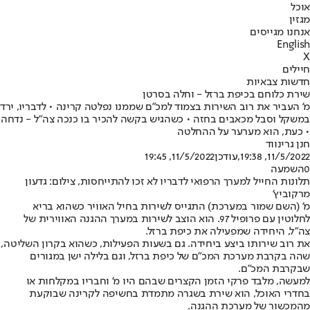
אוכל
מגזין
אנחנו מגייסים
English
X
חיילים
חדשות צבאיות
שירת כלוחם בכיפת ברזל - וחלה בסרטן
מ' העביר את רוב השירות בצמוד למכ"ם שממנו נפלטה קרינה • לדבריו, ירד
במשקל וסבל מכאבים בחזה • כשהגיש בקשה להכיר בו כנכה צה"ל - נדחה
• כעת, הוא מערער על ההחלטה
חנן גרינווד
11/5/2022, 19:38
,עודכן
11/5/2022, 19:45
0
השמעה
תלונות החייל למערך הרפואי לדבריו לא זכו להתייחסות, צילום: גדעון
מרקוביץ'
מ' (השם שמור במערכת) התגייס לשירות בחיל האוויר כשהוא בריא
לחלוטין עם פרופיל 97. הוא הוצב לשירות במערך ההגנה האווירית של
צה"ל, היחידה שמפעילה את כיפת ברזל.
את רוב שירותו ביצע ביחידה. גם בשעות הפעילות, כשהוא בקרון השליטה,
שהה בקרבת מערכת המכ"ם של כיפת ברזל, וגם בלילה ישן במגורים
שבקרבת המכ"ם.
למעשה, מלבד פרקי הזמן הקצרים שבהם היו מ' וחבריו במקלחות או
בחדרי האוכל, הוא שירת בשגרה מתמדת בחשיפה לקרינה שבוקעת
מהמכשור של מערכת ההגנה.