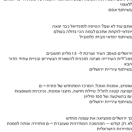
לאומי?
בשיתוף אסם
אתם עוד לא שם? הטיסה למונדיאל כבר יצאה
יונדאי לוקחת אתכם לבמה הכי גדולה בעולם
בשיתוף יונדאי מבית כלמוביל
ירושלים 2040: העיר נערכת ל- 1.5 מליון תושבים
מנכ"לית העירייה מציגה תוכנית להשארת הצעירים ובניית עתיד הדור
הבא
בשיתוף עיריית ירושלים
שופינג, אמנות ואוכל: המרכז המתחדש של מזרח י-ם
קפיצה קטנה לחו"ל: טיילת חדשה, מיצגי אמנות, וכיכרות משופצות
בהשקעה של 100 מיליון ₪
בשיתוף עיריית ירושלים
כך ירושלים ממציאה את עצמה מחדש
לא רק קודש – המהפכה המודרנית שעוברת י-ם מחזירה אותה לפסגת
התיירות הישראלית