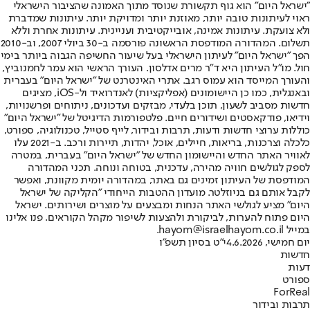
"ישראל היום" הוא גוף תקשורת שנוסד מתוך האמונה שהציבור הישראלי
ראוי לעיתונות טובה יותר, מאוזנת יותר ומדויקת יותר. עיתונות שמדברת
ולא צועקת. עיתונות אמינה, אובייקטיבית ועניינית. עיתונות אחרת וללא
תשלום. המהדורה המודפסת הראשונה פורסמה ב-30 ביולי 2007, וב-2010
הפך "ישראל היום" לעיתון הישראלי בעל שיעור החשיפה הגבוה ביותר בימי
חול. מו"ל העיתון היא ד"ר מרים אדלסון. העורך הראשי הוא עמר לחמנוביץ,
והעורך המייסד הוא עמוס רגב. אתרי האינטרנט של "ישראל היום" בעברית
ובאנגלית, כמו כן היישומונים (אפליקציות) לאנדרואיד ול-iOS, מציגים
חדשות מסביב לשעון, תוכן בלעדי, מבזקים ועדכונים, ניתוחים ופרשנויות,
וידיאו, פודקאסטים ושידורים חיים. פלטפורמות הדיגיטל של "ישראל היום"
כוללות ערוצי חדשות ודעות, תרבות ובידור, לייף סטייל, טכנולוגיה, ספורט,
כלכלה וצרכנות, בריאות, חיילים, אוכל, יהדות, תיירות ורכב. ב-2021 עלו
לאוויר האתר החדש והיישומון החדש של "ישראל היום" בעברית, במטרה
לספק לגולשים חוויה מהירה, עדכנית, בטוחה ונוחה. תכני המהדורה
המודפסת של העיתון זמינים גם באתר, במהדורה יומית מקוונת, ואפשר
לקבל אותם גם בניוזלטר. מועדון ההטבות הייחודי "הקליקה של ישראל
היום" מציע לגולשי האתר הנחות ומבצעים על מוצרים ושירותים. ישראל
היום פתוח להערות, לביקורת ולהצעות לשיפור מקהל הקוראים. פנו אלינו
במייל hayom@israelhayom.co.il.
יום חמישי, 4.6.2026
י"ט בסיון תשפ"ו
חדשות
דעות
ספורט
ForReal
תרבות ובידור