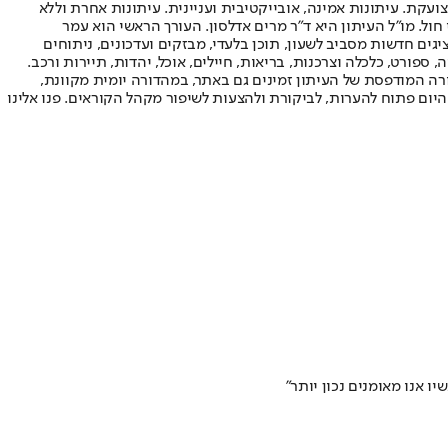
ועקת. עיתונות אמינה, אובייקטיבית ועניינית. עיתונות אחרת וללא
עור החשיפה הגבוה ביותר בימי חול. מו"ל העיתון היא ד"ר מרים אדלסון. העורך הראשי הוא עמר
 והעורך המייסד הוא עמוס רגב. אתרי האינטרנט של "ישראל היום" בעברית ובאנגלית, כמו כן היישומונים (אפליקציות) לאנדרואיד ול-iOS, מציגים חדשות מסביב לשעון, תוכן בלעדי, מבזקים ועדכונים, ניתוחים
, ספורט, כלכלה וצרכנות, בריאות, חיילים, אוכל, יהדות, תיירות ורכב.
דורה המודפסת של העיתון זמינים גם באתר, במהדורה יומית מקוונת,
היום פתוח להערות, לביקורת ולהצעות לשיפור מקהל הקוראים. פנו אלינו
ו אנו מאומנים נכון יותר"