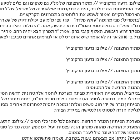
צילום: גדעון מרקוביץ' // מתוך התצוגה של מז"י. גם נשקים וגם כלים לסיוע
עם התפתחות הטכנולוגיה, ועם ההתקדמות אצל
אויביה של ישראל
, צה"ל מ
הארסנל הקיים ואמור לשמש את הלוחמים בתמרונים הקרקעיים.
רמ"ד אמל"ח טכנולוגיסטי באמל"ח זרוע היבשה, אמר: "היכולות האלו בבחינה
מפקד זרוע היבשה, האלוף קובי ברק, אמר: "התמרון הבא יהיה רחב, מהיר ו
גדל ב-2018 אך זה לא אומר שיש אינטרס לנו או לגורמים אחרים סביבנו לצאת למלחמה".
מתוך התצוגה // צילום: גדעון מרקוביץ'
מתוך התצוגה // צילום: גדעון מרקוביץ'
מתוך התצוגה // צילום: גדעון מרקוביץ'
מתוך התצוגה // צילום: גדעון מרקוביץ'
ההגנה החדשה על המטוסים
ידי כלי הייס, במטרה לספק הגנה מפני טילים מונחי מכ"ם, ביחס מיטבי של
הפיתיון נגרר על ידי חוט פשוט ועלותו נמוכה יחסית לפתרונות אחרים מסו
לגלילה חזרה למטוס או לנטישה במידת הצורך.
מערכת הפיתיון הנגרר החדשה. מותאם לכל סוגי כלי הטיס // צילום: התעש
המערכת החדשה מהווה פתרון הגנה עצמית יעיל המספק הגנה נגד כל סוגי ה
ובסופו של דבר שוגר טיל לעבר המטוס.
טעינו? נתקן! אם מצאתם טעות בכתבה, נשמח שתשתפו אותנו