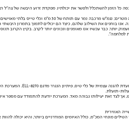
נסה כל הזמן להשתכלל ולפשר את יכולתיו. מפקדת זרוע היבשה של צה"ל הצ
"בתפריט": פגז מרגמה ״עוקץ פלדה״ - פגז 120 מ"מ עם יכולת דיוק
. אנו בוחנים את השילוב שלהם, כיצד הם יכולים לתמוך בתמרון היבשתי תו
עמוק יותר. כבר עכשיו אנו מאומנים ונכונים יותר לקרב. בקיץ הקרוב תנ
במקביל, התעשייה האווירית מציג
 עלות-תועלת.
גו, אך לצד זאת יעילותו גבוהה מאד. המערכת יודעת להתמודד עם מספר איו
ייה האווירית
טילים מונחי המכ"מ, כולל האיומים המודרניים ביותר, והיא יכולה להוו