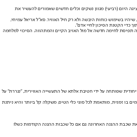
יגה היום (רביעי) מגוון נשקים וכלים חדשים שאמורים להעשיר את
 של עשרה מטרים; נגמ"ש מרכבה נמר עם תותח של 30 מ"מ וכלי טייס בלתי מאוישים, שיהיו בשימוש כוחות היבשה ולא רק חיל האוויר. סא"ל אריאל עמיחי,
ך כדי הקטנת הסיכון לחיי אדם".
וסה תפיסת לחימה חדשה אל מול האויב הקיים והמתהווה. הסיכוי למלחמה
ה מערכת לוחמה אלקטרונית חדשה המיועדת להגנה עצמית של כלי טיס, פיתיון הנגרר מדגם ELL-8270. המערכת הייחודית שפותחה על ידי חטיבת אלתא של התעשייה האווירית, "נגררת" על
מים בו זמנית, מותאמת לכל סוגי כלי הטיס, משקלה קל ביותר והיא ניתנת
ת את שכבת ההגנה האחרונה גם אם כל שכבות ההגנה הקודמות כשלו