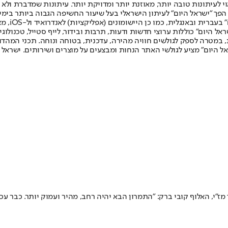
לעיתונות טובה יותר, מאוזנת יותר ומדויקת יותר. עיתונות שמדברת ולא צ
שלום. המהדורה המודפסת הראשונה פורסמה ב-30 ביולי 2007, וב-2010 הפך "ישראל היום" לעיתון הישראלי בעל שי
לחמנוביץ,
ל היום" כוללות ערוצי חדשות ודעות, תרבות ובידור, לייף סטייל, טכנולוגיה
ברית, במטרה לספק לגולשים חוויה מהירה, עדכנית, בטוחה ונוחה. תכני המה
ל היום" מציע לגולשי האתר הנחות ומבצעים על מוצרים ושירותים. ישראל 
"י, האלוף קובי ברק: "התמרון הבא יהיה רחב, מהיר ועמוק יותר. כבר עכשי