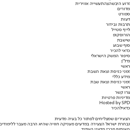
זרוע היבשה
צה
תעשייה אווירית
מדורים
ספורט
דעות
תרבות ובידור
לייף סטייל
הורוסקופ
שישבת
סוף שבוע
כדאי להכיר
סיפור המשק הישראלי
נדל"ן
ראשי
זמני כניסת וצאת השבת
מידע כללי
זמני כניסת וצאת שבת
ראשי
צרו קשר
מדיניות פרטיות
Hosted by SPD
כדאי
להכיר
הצעירים שמצליחים לפתור כל בעיה מדעית
נבחרת ישראל הצעירה במדעים מעניקה חוויה שהיא הרבה מעבר ללימודים
בשיתוף מרכז מדעני העתיד