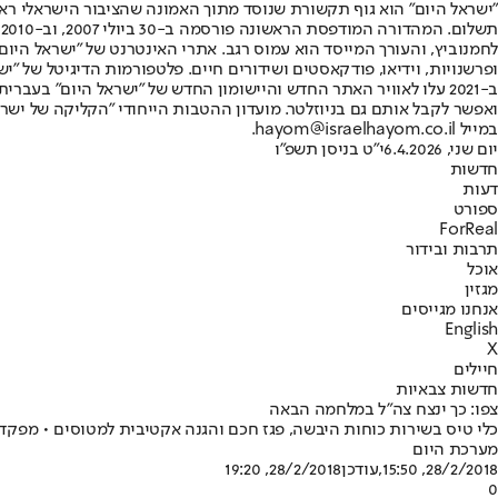
"ישראל היום" הוא גוף תקשורת שנוסד מתוך האמונה שהציבור הישראלי ראוי 
ת
ופרשנויות, וידיאו, פודקאסטים ושידורים חיים. פלטפורמות הדיגיטל של "ישרא
ב-2021 עלו לאוויר האתר החדש והיישומון החדש של "ישראל היום" בע
ואפשר לקבל אותם גם בניוזלטר. מועדון ההטבות הייחודי "הקליקה של ישרא
במייל hayom@israelhayom.co.il.
יום שני, 6.4.2026
י"ט בניסן תשפ"ו
חדשות
דעות
ספורט
ForReal
תרבות ובידור
אוכל
מגזין
אנחנו מגייסים
English
X
חיילים
חדשות צבאיות
צפו: כך ינצח צה"ל במלחמה הבאה
כלי טיס בשירות כוחות היבשה, פגז חכם והגנה אקטיבית למטוסים • מפקד מז
מערכת היום
28/2/2018, 15:50
,עודכן
28/2/2018, 19:20
0