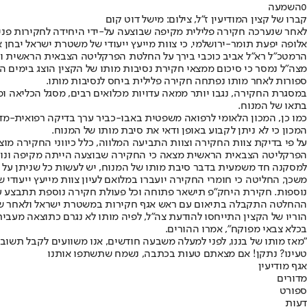
0
השמעה
קברו של קצין המודיעין ז"ל, צילום: מישל דוט קום
לאחר שנערכה חקירה פלילית מקיפה שבוצעה על-ידי היחידה לחקירות פנים 
אלופה יפעת תומר-ירושלמי, כי צוות מייעץ ייעודי של משטרת ישראל יבחן
הרמטכ"ל רא"ל אביב כוכבי בירך על החלטת הפרקליטה הצבאית הראשית והב
מצה"ל נמסר כי סיכום ממצאי חקירת נסיבות מותו של הקצין הוצג בימים ה
ספורות לאחר מותו נפתחה חקירה פלילית ביחס לנסיבות מותו.
במסגרת החקירה, נגבו יותר ממאה עדויות מכלואים רבים, מסגל הכליאה ו
בתאו של המנוח.
כמו כן, המכון הלאומי לרפואה משפטית באבו-כביר ערך בדיקה רפואית-מד
המכון כי לא ניתן לקבוע באופן ודאי את סיבת מותו של המנוח.
על פי בדיקת צוות החקירה וצוות התביעה המלווה, כלל כיווני החקירה מוצ
הפרקליטה הצבאית הראשית מצאה כי החקירה שבוצעה הייתה מקיפה ונוהלה
למסקנה חד משמעית בדבר סיבת מותו של המנוח, יש לעשות כל שניתן על מ
משכך, החליטה כי חומרי החקירה יועברו במלואם לעיון צוות מייעץ ייעודי 
נוספות. חקירת היחק"פ תישאר פתוחה וכל פעולת חקירה נוספת תתבצע על
ההחלטה התקבלה בתיאום עם ראש אגף חקירות במשטרת ישראל ולאחר שה
בכלא צבאי מפוקח", אמרו ההורים.
"מאז מותו של בננו, לפני למעלה משבעה חודשים, אנו משוועים לקבל תשובות
טעינו? נתקן! אם מצאתם טעות בכתבה, נשמח שתשתפו אותנו
אגף מודיעין
מדורים
ספורט
דעות