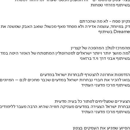
בעלי עסקים מספרים - זה המענק הכספי שעוזר לנו לחזור למסלול
בשיתוף מזרחי טפחות
נקיון פסח - לא מה שהכרתם
דק במיוחד, עוצמה אדירה ולא מפחד מאף מכשול: שואב האבק שמשנה את
בשיתוף Dreame
מהמרכז לגולן: המהפכה של קצרין
מה מושך יותר ויותר ישראלים למטרופולין המתפתח של האזור היפה במדינה?
בשיתוף אבני דרך וי.ד ברזאני
הזדמנות אחרונה להצטרף לנבחרות ישראל במדעים
בואו להכיר את חברי נבחרות ישראל במדעים שכבר מחכים לכם – המיונים
בשיתוף מרכז מדעני העתיד
הצעירים שמצליחים לפתור כל בעיה מדעית
נבחרת ישראל הצעירה במדעים מעניקה חוויה שהיא הרבה מעבר ללימודים
בשיתוף מרכז מדעני העתיד
הסיוע שמניע את העסקים בצפון