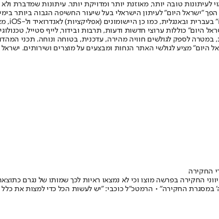
לעיתונות טובה יותר, מאוזנת יותר ומדויקת יותר. עיתונות שמדברת ולא צ
שלום. המהדורה המודפסת הראשונה פורסמה ב-30 ביולי 2007, וב-2010 הפך "ישראל היום" לעיתון הישראלי בעל שי
לחמנוביץ,
ל היום" כוללות ערוצי חדשות ודעות, תרבות ובידור, לייף סטייל, טכנולוגיה
ברית, במטרה לספק לגולשים חוויה מהירה, עדכנית, בטוחה ונוחה. תכני המה
ל היום" מציע לגולשי האתר הנחות ומבצעים על מוצרים ושירותים. ישראל 
י החקירה
כיווני החקירה בפרשה מוצו וכי לא נמצאו ראיות לכך שמותו של נגרם כת
' במסגרת החקירה" • הרמטכ"ל כוכבי: "יש לעשות הכל כדי למצות את כלל כי