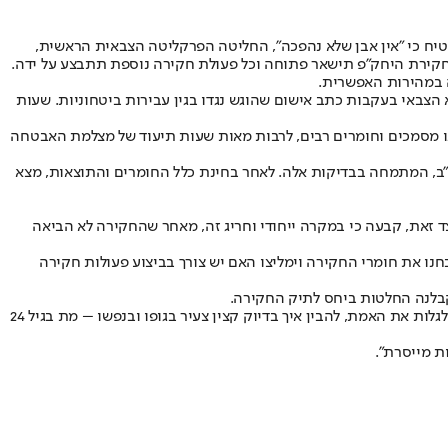
בטיח כי "אין אבן שלא נהפכה", החליטה הפרקליטה הצבאית הראשית,
. חקירת היחק"פ תישאר פתוחה וכל פעולת חקירה נוספת תתבצע על ידה.
ה במהירות האפשרית.
 הצבאי בעקבות כתב אישום שהוגש נגדו בגין עבירות ביטחוניות. שעות
חנו מסמכים וחומרים רבים, לרבות מאות שעות תיעוד של מצלמת האבטחה
ה"ב, המתמחה בבדיקות אלה. לאחר בחינת כלל החומרים והתוצאות, מצא
זאת, קבעה כי במקרה ייחודי וחריג זה, מאחר שהחקירה לא הביאה
בחנו את חומרי החקירה וימליצו האם יש צורך בביצוע פעולות חקירה
בלנה החלטות ביחס לתיק החקירה.
הוריו של הקצין התייחסו להודעת צה"ל, לפיה מותו לא נגרם כתוצאה מעבירה פלילית. "חובתו המוסרית של צה"ל הייתה ועודנה להפוך כל אבן על מנת לגלות את האמת, להבין איך בדיוק קצין צעיר בגופו ובנפשו – מת בגיל 24
ת מייסרת".