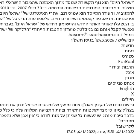
"ישראל היום" הוא גוף תקשורת שנוסד מתוך האמונה שהציבור הישראלי ראוי 
ת
ופרשנויות, וידיאו, פודקאסטים ושידורים חיים. פלטפורמות הדיגיטל של "ישרא
ב-2021 עלו לאוויר האתר החדש והיישומון החדש של "ישראל היום" בע
ואפשר לקבל אותם גם בניוזלטר. מועדון ההטבות הייחודי "הקליקה של ישרא
במייל hayom@israelhayom.co.il.
יום שלישי, 24.3.2026
ו' בניסן תשפ"ו
חדשות
דעות
ספורט
ForReal
תרבות ובידור
אוכל
מגזין
אנחנו מגייסים
English
X
חיילים
פרשת מותו של הקצין מאמ"ן: צוות מייעץ של משטרת ישראל יבחן את חומר
בצה"ל ציינו כי מבדיקת צוות החקירה וצוות התביעה המלווה עלה כי כלל 
בדבר סיבת מותו, יש לעשות כל שניתן על מנת לוודא כי 'אין אבן שלא נהפכה
מייסרת"
לילך שובל
4/1/2022, 15:31
,עודכן
4/1/2022, 17:05