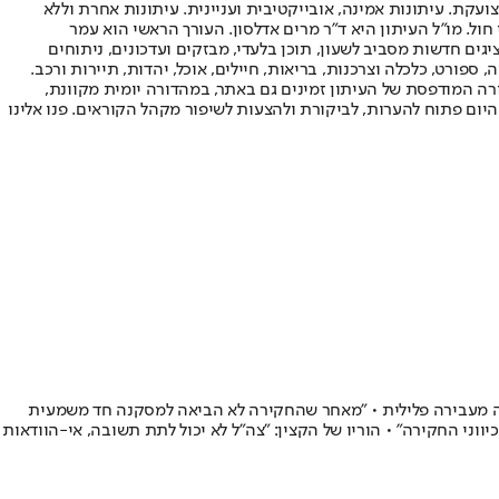
ועקת. עיתונות אמינה, אובייקטיבית ועניינית. עיתונות אחרת וללא
עור החשיפה הגבוה ביותר בימי חול. מו"ל העיתון היא ד"ר מרים אדלסון. העורך הראשי הוא עמר
 והעורך המייסד הוא עמוס רגב. אתרי האינטרנט של "ישראל היום" בעברית ובאנגלית, כמו כן היישומונים (אפליקציות) לאנדרואיד ול-iOS, מציגים חדשות מסביב לשעון, תוכן בלעדי, מבזקים ועדכונים, ניתוחים
, ספורט, כלכלה וצרכנות, בריאות, חיילים, אוכל, יהדות, תיירות ורכב.
דורה המודפסת של העיתון זמינים גם באתר, במהדורה יומית מקוונת,
היום פתוח להערות, לביקורת ולהצעות לשיפור מקהל הקוראים. פנו אלינו
וצאה מעבירה פלילית • "מאחר שהחקירה לא הביאה למסקנה חד משמעית
ווני החקירה" • הוריו של הקצין: "צה"ל לא יכול לתת תשובה, אי-הוודאות