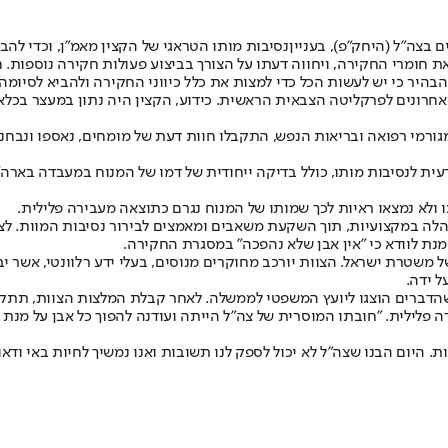
בצה"ל (היחק"פ), בעניין
נסיבות מותו הטראגי של הקצין מאמ"ן
, וכדי לה
 את חומרי החקירה, ויחווה דעתו על הצורך בביצוע פעולות חקירה נוספות
היר כי יש לעשות הכל כדי למצות את כלל כיווני החקירה ולהביא לסיומ
אחרונים לפרקליטה הצבאית הראשית. כידוע, הקצין היה נתון במעצר בכלא
מגורמי רפואה ובריאות הנפש, התקבלו חוות דעת של מומחים, נאספו ונב
עית לנסיבות מותו, כולל בדיקה ייחודית של דמו של המנוח במעבדה באר
ו ולא נמצאו ראיות לכך שמותו של המנוח נגרם כתוצאה מעבירה פלילית.
 במקצועיות, תוך השקעת משאבים ומאמצים לבירור נסיבות המוות. לצד 
נת לוודא כי "אין אבן שלא נהפכה" במסגרת החקירה.
של משטרת ישראל. הצוות יורכב מחוקרים מנוסים, בעלי ידע רלוונטי, אשר י
 ידה.
דברים הוצגו ליועץ המשפטי לממשלה. לאחר קבלת המלצות הצוות, תתק
. היום הבנו שצה"ל לא יכול לספק לנו תשובות ואנו נמשיך לחיות באי ודאו