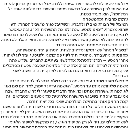
אבל אני לא יכולתי להשאיר את אשתי וללכת, אבל הקרע בין הרצון להיות
עם הצוות לבין השמירה על בריאות פיזית ונפשית בבית ליווה אותי כל
המלחמה", הוא מעיד בכנות.
ניתוק מהבית ומהמשפחה
הפיצול של הצוות כאב לו ולחבריו. וכשקיבל פניה מ"שביל המחר", ידע
שהוא מצטרף. "יצאנו למסע, שנתן לנו את התשתית הכי טובה שאפשר
לדמיין. דיברנו על איפה 7.10 פגש כל אחד מאיתנו. אלו שלא לחמו רצו מאוד
להסביר למה לא הגיעו, והצד השני רצה לשמוע. בשנה וחצי האלה לא היתה
בינינו תקשורת אמיתית, היא היתה רדודה.
"'בשביל המחר' עשו תיקון מדהים לצוות. הניתוק הזה מהמשפחה,
מהקניות, מהעבודה, מהנייד, תוך ליווי פסיכולוגי ולוגיסטי, עזר לנו לאחות.
אחרי המסע – חזרנו להסתכל אחד לשני בעיניים, לחברים שלך שאתה
רוצה להיות לצידם. וגם הפוך, אלה שהיו בלחימה שכעסו, עכשיו מסתכלים
עליך, נזכרים מי אתה ורוצים גם הם להיות לצידך. זה היה חשוב לשני
הצדדים".
אוריאלי מעיד שסחב עימו אשמה כבדה כשלא הגיע להילחם עם חבריו,
אשמה שליוותה אותו עד המסע. "האשמה עדיין קיימת, למה הם שם ואני
לא, למרות ששחררו אותנו וכו'. אחד הדברים שעזרו לי זה שהחברה שבה
אני עובד עוסקת בשיבוש תקשורת אלחוטית נגד מטענים וכטב"מים. זה
קצת החזיק אותי בתחילת המלחמה, שאני בכל זאת תורם".
בסוף המסע החליטו כל חברי הצוות שהם חוזרים לשרת יחד. "חזרנו משם
אחרים, אנחנו שחררנו את הכעס, והם את רגשות האשם. זמן לא רב אחר כך
הוקפצנו לעוד סבב, וכולם התייצבו. היום אני במילואים בהר דב וכולם חזרו
לעשות מילואים. וזה לא רק הסיפור האישי, זה מתקשר לסיפור הלאומי.
והתחושה שאנחנו יחד, שאנחנו כוח, נותנת את היכולת להמשיך, וזה המון.