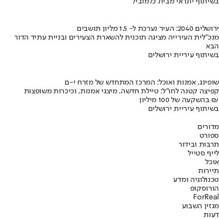
בשיתוף יונדאי מבית כלמוביל
ירושלים 2040: העיר נערכת ל- 1.5 מליון תושבים
מנכ"לית העירייה מציגה תוכנית להשארת הצעירים ובניית עתיד הדור
הבא
בשיתוף עיריית ירושלים
שופינג, אמנות ואוכל: המרכז המתחדש של מזרח י-ם
קפיצה קטנה לחו"ל: טיילת חדשה, מיצגי אמנות, וכיכרות משופצות
בהשקעה של 100 מיליון ₪
בשיתוף עיריית ירושלים
מדורים
ספורט
תרבות ובידור
לייף סטייל
אוכל
תיירות
טכנולוגיה ומדע
הורוסקופ
ForReal
מגזין השבוע
דעות