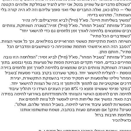
"כשכולם מדברים על שוויון בנטל, אני יודע להגיד שבחלקת אלוהים הקטנה
שלי – כולם כאן, ואלה החברים שלי ואני סומך עליהם וזה לא היה קורה בלי
העמותה", מתרגש בדיחי.
"נמשיך בשליחות חיינו". סא"ל (מיל') לביא זמיר,צילום: ליה נהיר
מנכ"ל עמותת "בשביל המחר", סא"ל (מיל') זמיר:
"בשגרה השוחקת, צוותים
רבים שנמצאים בלחימה לאורך זמן נלחמים גם כדי להישאר יחד"
"כשמדברים הכל פתיר"
השיחה הזאת מתקיימת כששני המרואיינים במילואים, וכך כל אנשי הצוות.
"הסבב הזה הוא איזושהי חותמת שמוכיחה כי כשיושבים ומדברים הכל
פתיר", חותם מתן.
מנכ"ל עמותת "בשביל המחר", סא"ל (מיל') לביא זמיר: "המלחמה הזו גובה
מחירים כבדים, חסרי תקדים מבחינת מסות של פציעות בגוף ובנפש. בתוך
השגרה השוחקת צוותים רבים שנמצאים בלחימה לאורך זמן נלחמים בזירה
נוספת - להצליח להישאר יחד. בסקר שערכנו בקרב בוגרי מסעות 'בשביל
המחר' גילינו שלמסעות יש תפקיד מרכזי בהעמקת התקשורת, יצירת
דרכים אפקטיביות גם לתמוך ולהיתמך זו בזה של הצוות להישאר יחד.
"בסקר פנימי שעשינו נמצא כי 87% מבין העונים העידו כי תהליך עיבוד
לחימה תרם לחוסנם האישי והצוותי ולהתמודדותם באירועי לחימה במידה
רבה מאוד. נמשיך את שליחות חיינו לאפשר לכל צוות לוחמים את
האפשרות למסע עיבוד אירועי לחימה, בשביל המחר שלהם, ושלנו".
טעינו? נתקן! אם מצאתם טעות בכתבה, נשמח שתשתפו אותנו
מלחמת חרבות ברזל
כדאי
להכיר