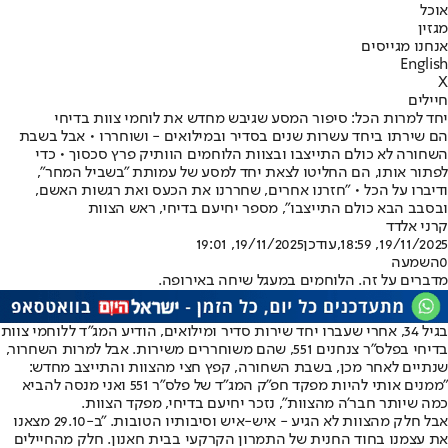
אוכל
מגזין
אנחנו מגייסים
English
X
חיילים
יחד למרות הכל: סיפור המסע שגיבש מחדש את לוחמי צוות בדיחי
הם שירתו ביחד עשרות שנים בסדיר ובמילואים - ושוחררו • אבל בשבת
השחורה לא כולם התייצבו ובצוות הלוחמים הוותיק פרץ סכסוך • כדי
לפתור אותו, הם החליטו לצאת יחד למסע של עמותת "בשביל המחר",
ודיברו על הכל • "חזרנו אחרים, שחררנו את הכעס ואת רגשות האשם,
ובסבב הבא כולם התייצבו", מספר יחיעם בדיחי, ראש הצוות
קרני אלדד
19/11/2025, 18:59
,עודכן
19/11/2025, 19:01
0
השמעה
מדברים על זה. הלוחמים במעגל שיחה באירופה.
בגיל 34, אחרי שעברו יחד שירות סדיר ומילואים, הודיע המג"ד ללוחמי צוות
בדיחי בפלס"ר צנחנים 551, שהם משוחררים משירות. אבל למרות השחרור,
שנתיים לאחר מכן, בשבת השחורה, קפץ חצי מהצוות והתייצב מחדש:
"ממנים אותי להיות מפקד חפ"ק המג"ד של פלס"ר 551 ואני מנסה להביא
כמה שיותר חבר'ה מהצוות", נזכר יחיעם בדיחי, מפקד הצוות.
אבל חלק מהצוות לא הגיע - איש-איש וסיבותיו הטובות. "ב-29.10 מצאנו
את עצמנו בחוד החנית של התמרון הקרקעי בבית חאנון. חלק מהחיילים