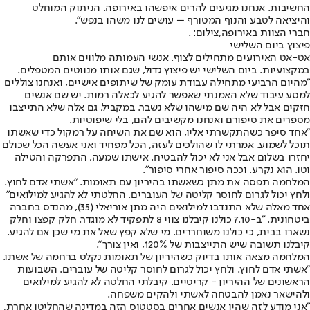
החשיבות. אנחנו מגיעים להרים איפשהו באירופה. הניתוק המוחלט
והיציאה לטבע והנוף המטורף – עושים לנו משהו בנפש".
חברי הצוות באירופה,צילום: .
פיצוץ ביום השלישי
אט-אט האירועים מתחילים לצוף. אנשי העמותה מלווים אותם
במקצועיות. ביום השלישי יש פיצוץ גדול, שגם אותו מנווטים המטפלים.
"מהיום הרביעי מתחילה עבודת עומק של שיתופים אישיים, ואנחנו צוללים
למסע עיבוד שלא האמנתי שאפשר להגיע לכאלה רמות. יש שם אנשים
חזקים אבל לא היה שם מישהו שלא נשבר. במקביל, גם אלה שלא התייצבו
מספרים את סיפורם ואנחנו מקשיבים להם, בלי שיפוטיות.
"אחד סיפר כשהתקשרתי אליו, הוא שם את השיחה על רמקול כדי שאשתו
תוכל לשמוע. אמרתי לו שהולכים לעזה, הכל מפחיד ואני אעשה הכל שכולם
יחזרו בשלום אבל אני לא יכול להבטיח. אישתו שמעה, התפרקה והטילה
וטו. הוא נקרע. וככה סיפור אחרי סיפור".
המלחמה תפסה את מתן כשאשתו בהיריון עם תאומות. "אשתי אדם לחוץ.
ולחץ יכול לגרום לחוסר קליטה של העוברים. החלטתי לא להגיע למילואים"
אחד מאלה שלא התנדבו למילואים היה מתן אוריאלי (35), מהנדס בחברה
ביטחונית. "ב-7.10 כולנו קיבלנו צווי 8 לתפקיד לא מוגדר. חלק קפצו וחלק
נשארו בבית, כי כולנו משוחררים. מי שלא קפץ שאל את מי שכן אם להגיע.
קיבלנו תשובה שיש התייצבות של 120%, ואין צורך".
המלחמה מצאה אותו בדיוק כשהיריון של תאומות נקלט ברחמה של אשתו.
"אשתי אדם לחוץ. ולחץ יכול לגרום לחוסר קליטה של עוברים. השבועות
הראשונים של ההיריון - קריטיים. קיבלתי החלטה לא להגיע למילואים
ולהישאר נאמן להבטחה לאשתי ולהקים משפחה.
"אני מודע לזה שהיו אנשים אחרים בסטטוס הזה במדינה שהחליטו אחרת,