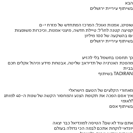
הבא
בשיתוף עיריית ירושלים
שופינג, אמנות ואוכל: המרכז המתחדש של מזרח י-ם
קפיצה קטנה לחו"ל: טיילת חדשה, מיצגי אמנות, וכיכרות משופצות
בהשקעה של 100 מיליון ₪
בשיתוף עיריית ירושלים
כך תחסכו בחשמל בלי להזיע
מהפכת האנרגיה של תדיראן: שליטה, אבטחת מידע וניהול אקלים חכם
בבית
בשיתוף TADIRAN
מאחורי הקלעים של הטעם הישראלי
איך אסם הפכה את תקופת הצנע והמחסור הקשה של שנות ה-40 למותג
לאומי?
בשיתוף אסם
אתם עוד לא שם? הטיסה למונדיאל כבר יצאה
יונדאי לוקחת אתכם לבמה הכי גדולה בעולם