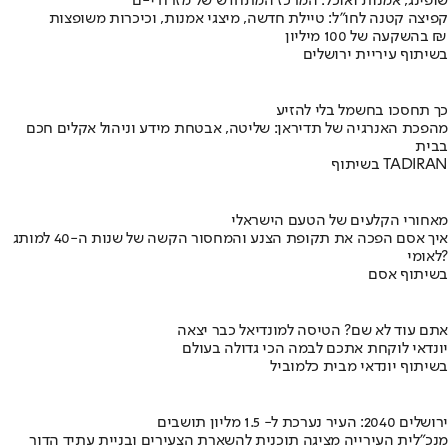
שופינג, אמנות ואוכל: המרכז המתחדש של מזרח י-ם
קפיצה קטנה לחו"ל: טיילת חדשה, מיצגי אמנות, וכיכרות משופצות
בהשקעה של 100 מיליון ₪
בשיתוף עיריית ירושלים
כך תחסכו בחשמל בלי להזיע
מהפכת האנרגיה של תדיראן: שליטה, אבטחת מידע וניהול אקלים חכם
בבית
בשיתוף TADIRAN
מאחורי הקלעים של הטעם הישראלי
איך אסם הפכה את תקופת הצנע והמחסור הקשה של שנות ה-40 למותג
לאומי?
בשיתוף אסם
אתם עוד לא שם? הטיסה למונדיאל כבר יצאה
יונדאי לוקחת אתכם לבמה הכי גדולה בעולם
בשיתוף יונדאי מבית כלמוביל
ירושלים 2040: העיר נערכת ל- 1.5 מליון תושבים
מנכ"לית העירייה מציגה תוכנית להשארת הצעירים ובניית עתיד הדור