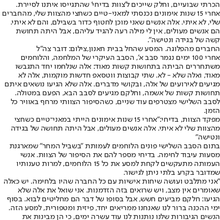
הכרתי שבועיים, וחלק שייכים ל'צוות בדיחי' שהתגייסו איתנו לסיירת.
אחרי 15 שנות אימונים נכנסתי למאני-טיים כשחצי מהצוות שלי, מהחברים
שלי, לא איתי. אלה אנשים שאני מוכן לחטוף כדור בשבילם, והם לא איתי.
הם אנשים מעולים, אין לי מילה רעה להגיד עליהם, אבל היתה תחושת
קשה של בגידה ונטישה".
החברים מהפלוגה. המסע שהחל בבית חאנון,צילום: דובר צה"ל
אחרי 100 ימים נגמר סבב א', הסבב העיקרי של המלחמה, והלוחמים
משתחררים הביתה בתחושות קשות מאוד: אלה שנלחמו יחד התגבשו
מאוד, ואלה שלא - לא. שתי קבוצות ווטסאפ חדשות מוקמות, אלה לא
מגיעים לאירועים של אלה, ובקושי מדברים. אלה שלא הגיעו נושאים איתם
תחושות קשות של אשמה, וחלקם מגיעים לסבב הבא, הפעם במטולה.
לסבב השלישי מצטרפים עוד שניים, כשהסיפור הצוותי מרחף באוויר כל
הזמן.
מפקד הצוות, בדיחי:
"אחרי 15 שנות אימונים הייתי במאני־טיים כשחצי
מהצוות שלי לא איתי. אלה אנשים מעולים, אבל היתה תחושה של בגידה
ונטישה"
בתום הסבב השלישי פונים הלוחמים לעמותת "בשביל המחר" שמארגנת
מסעות עיבוד לחימה. בדיחי מספר להם את הסיפור של הצוות. אנשי
העמותה מתעקשים לקחת למסע את כל 15 הלוחמים, למרות טענותיו
שמדובר בקרע בלתי ניתן לגישור.
"אני מתלבט ועושה שיחות אישיות עם כל החברה שהיו בלחימה. יש כאלה
שאומרים אין מצב, ויש שרואים בזה הזדמנות. אני שואל את אלה שלא
הגיעו: חלקם מביעים חשש, אבל בסופו של דבר הם מחליטים לבוא. בסוף
ימי ההכנה ברור לנו שאנחנו ממריאים יחד, פיזית ומטפורית, למסע הזה.
הנשים הגיבורות שלנו נותנות לנו עוד עשרה ימים, כי הן מבינות את