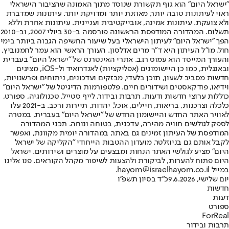
"ישראל היום" הוא גוף תקשורת שנוסד מתוך האמונה שהציבור הישראלי
ראוי לעיתונות טובה יותר, מאוזנת יותר ומדויקת יותר. עיתונות שמדברת
ולא צועקת. עיתונות אמינה, אובייקטיבית ועניינית. עיתונות אחרת וללא
תשלום. המהדורה המודפסת הראשונה פורסמה ב-30 ביולי 2007, וב-2010
הפך "ישראל היום" לעיתון הישראלי בעל שיעור החשיפה הגבוה ביותר בימי
חול. מו"ל העיתון היא ד"ר מרים אדלסון. העורך הראשי הוא עמר לחמנוביץ,
והעורך המייסד הוא עמוס רגב. אתרי האינטרנט של "ישראל היום" בעברית
ובאנגלית, כמו כן היישומונים (אפליקציות) לאנדרואיד ול-iOS, מציגים
חדשות מסביב לשעון, תוכן בלעדי, מבזקים ועדכונים, ניתוחים ופרשנויות,
וידיאו, פודקאסטים ושידורים חיים. פלטפורמות הדיגיטל של "ישראל היום"
כוללות ערוצי חדשות ודעות, תרבות ובידור, לייף סטייל, טכנולוגיה, ספורט,
כלכלה וצרכנות, בריאות, חיילים, אוכל, יהדות, תיירות ורכב. ב-2021 עלו
לאוויר האתר החדש והיישומון החדש של "ישראל היום" בעברית, במטרה
לספק לגולשים חוויה מהירה, עדכנית, בטוחה ונוחה. תכני המהדורה
המודפסת של העיתון זמינים גם באתר, במהדורה יומית מקוונת, ואפשר
לקבל אותם גם בניוזלטר. מועדון ההטבות הייחודי "הקליקה של ישראל
היום" מציע לגולשי האתר הנחות ומבצעים על מוצרים ושירותים. ישראל
היום פתוח להערות, לביקורת ולהצעות לשיפור מקהל הקוראים. פנו אלינו
במייל hayom@israelhayom.co.il.
יום שלישי, 9.6.2026
כ"ד בסיון תשפ"ו
חדשות
דעות
ספורט
ForReal
תרבות ובידור