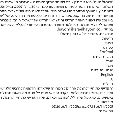
"ישראל היום" הוא גוף תקשורת שנוסד מתוך האמונה שהציבור הישראלי ראוי 
ת
ופרשנויות, וידיאו, פודקאסטים ושידורים חיים. פלטפורמות הדיגיטל של "ישרא
ב-2021 עלו לאוויר האתר החדש והיישומון החדש של "ישראל היום" בע
ואפשר לקבל אותם גם בניוזלטר. מועדון ההטבות הייחודי "הקליקה של ישרא
במייל hayom@israelhayom.co.il.
יום שבת, 6.6.2026
כ"א בסיון תשפ"ו
חדשות
דעות
ספורט
ForReal
תרבות ובידור
אוכל
מגזין
אנחנו מגייסים
English
X
חיילים
"הקדיש את חייו להצלת אחרים": המחווה של ארגון הרפואה לחובש גולני שנפל ב-7 בא
עידו ביננשטוק וחבריו נלחמו בקרב הירואי פנים אל פנים מול מאות מחבלים
ביננשטוק, אמא של עידו ז"ל: "כחובש וכאדם, עידו הקדיש את חייו להצלת ח
מור שפייר
6/11/2025, 07:18
,עודכן
6/11/2025, 07:20
0
השמעה