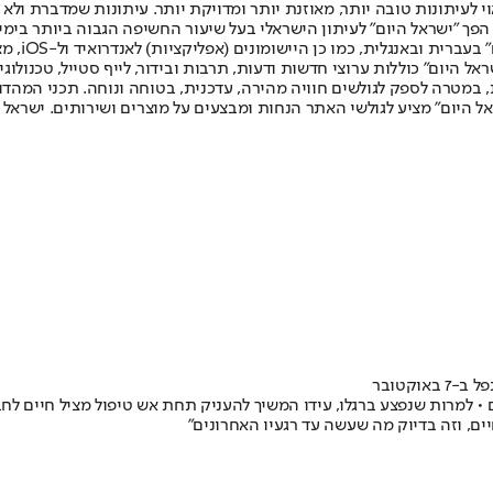
לעיתונות טובה יותר, מאוזנת יותר ומדויקת יותר. עיתונות שמדברת ולא צ
שלום. המהדורה המודפסת הראשונה פורסמה ב-30 ביולי 2007, וב-2010 הפך "ישראל היום" לעיתון הישראלי בעל שי
לחמנוביץ,
ל היום" כוללות ערוצי חדשות ודעות, תרבות ובידור, לייף סטייל, טכנולוגיה
ברית, במטרה לספק לגולשים חוויה מהירה, עדכנית, בטוחה ונוחה. תכני המה
ל היום" מציע לגולשי האתר הנחות ומבצעים על מוצרים ושירותים. ישראל 
וקטובר
 • למרות שנפצע ברגלו, עידו המשיך להעניק תחת אש טיפול מציל חיים לחב
יים, וזה בדיוק מה שעשה עד רגעיו האחרונים"