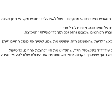
נחמה והצלה לישראל ממשיכה להרחיב את מערך החירום שלה, ומשיקה אופנוע חירום חדש ומיוחד שיצטרף לכלי החירום של העמותה. אופנוע החירום המאויש בציוד רפואי מתקדם, יופעל 24/7 על ידי חובש מקצועי ויתן מענה
 מאשר לדעת שהאופנוע הזה, שנושא את שמו, ימשיך את מעגל החיים וייתן
 עידו דוד ביננשטוק הי"ד, שהקדיש את חייו להצלת אחרים. כל טיפול
 חדש נוסף שיצטרף בקרוב, יחזק משמעותית את היכולת שלנו להעניק מענה