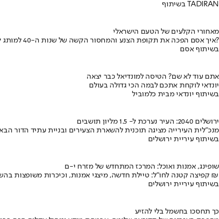
בשיתוף TADIRAN
מאחורי הקלעים של הטעם הישראלי
איך אסם הפכה את תקופת הצנע והמחסור הקשה של שנות ה-40 למותג לאומי?
בשיתוף אסם
אתם עוד לא שם? הטיסה למונדיאל כבר יצאה
יונדאי לוקחת אתכם לבמה הכי גדולה בעולם
בשיתוף יונדאי מבית כלמוביל
ירושלים 2040: העיר נערכת ל- 1.5 מליון תושבים
מנכ"לית העירייה מציגה תוכנית להשארת הצעירים ובניית עתיד הדור הבא
בשיתוף עיריית ירושלים
שופינג, אמנות ואוכל: המרכז המתחדש של מזרח י-ם
קפיצה קטנה לחו"ל: טיילת חדשה, מיצגי אמנות, וכיכרות משופצות בהשקעה של 100 מיליון ₪
בשיתוף עיריית ירושלים
כך תחסכו בחשמל בלי להזיע