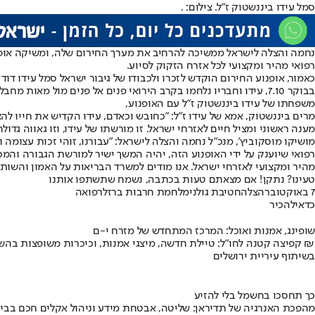
סמל עידו ביננשטוק ז"ל. צילום: .
רפואי מהיר ומקצועי לכל אזרח הזקוק לסיוע.
כאמור, אופנוע החירום הוקדש לזכרו ולכבודו של גיבור ישראל סמל עידו דוד ביננשטוק, חובש קרבי בגדוד 13 של חטיבת גולני, אשר נפ
בבוקר 7.10, עידו וחבריו נלחמו בקרב הירואי פנים אל פנים מול מאות מחבלים. למרות שנפצע ברגלו, עידו המשיך להעניק תחת אש טיפול מציל חיים לחבריו הלוחמים שנפצעו והוא נפל תוך כדי פעילותו האמיצה.
משפחתו של עידו ביננשטוק ז"ל עם האופנוע,
מרים ביננשטוק, אמא של עידו ז"ל: "כחובש וכאדם, עידו הקדיש את חייו לה
מענה ראשוני ומציל חיים לאזרחי ישראל. זו מורשתו של עידו, וזו גאווה גדולה
מושיקו מוסקוביץ', מנכ"ל נחמה והצלה לישראל: "עבורנו, זוהי זכות עצומה
רפואי שיוענק על ידי האופנוע הזה, יהיה המשך ישיר למורשת הגבורה והמס
מהיר ומקצועי לאזרחי ישראל. אנו מודים למשרד הבריאות על האמון והשותפ
טעינו? נתקן! אם מצאתם טעות בכתבה, נשמח שתשתפו אותנו
7 באוקטובר
הצלה
חטיבת גולני
מלחמת חרבות ברזל
רפואה
כדאי
להכיר
שופינג, אמנות ואוכל: המרכז המתחדש של מזרח י-ם
קפיצה קטנה לחו"ל: טיילת חדשה, מיצגי אמנות, וכיכרות משופצות בהשקעה של 100 מיליון ₪
בשיתוף עיריית ירושלים
כך תחסכו בחשמל בלי להזיע
מהפכת האנרגיה של תדיראן: שליטה, אבטחת מידע וניהול אקלים חכם בבי