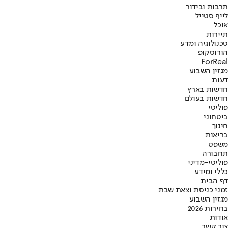
תרבות ובידור
לייף סטייל
אוכל
תיירות
טכנולוגיה ומדע
הורוסקופ
ForReal
מגזין השבוע
דעות
חדשות בארץ
חדשות בעולם
פוליטי
ביטחוני
חינוך
בריאות
משפט
תחבורה
פוליטי-מדיני
כללי ומידע
דף הבית
זמני כניסת וצאת שבת
מגזין השבוע
בחירות 2026
אודות
צור קשר