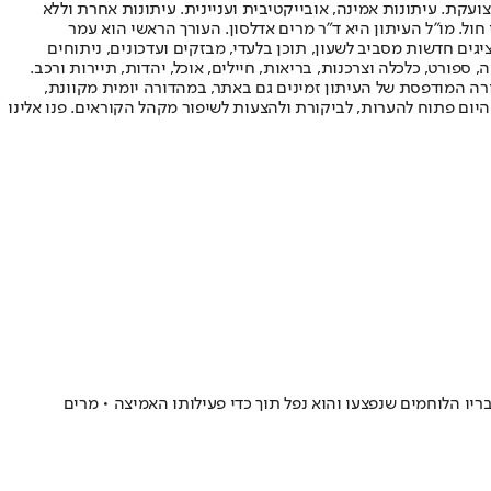
ועקת. עיתונות אמינה, אובייקטיבית ועניינית. עיתונות אחרת וללא
עור החשיפה הגבוה ביותר בימי חול. מו"ל העיתון היא ד"ר מרים אדלסון. העורך הראשי הוא עמר
 והעורך המייסד הוא עמוס רגב. אתרי האינטרנט של "ישראל היום" בעברית ובאנגלית, כמו כן היישומונים (אפליקציות) לאנדרואיד ול-iOS, מציגים חדשות מסביב לשעון, תוכן בלעדי, מבזקים ועדכונים, ניתוחים
, ספורט, כלכלה וצרכנות, בריאות, חיילים, אוכל, יהדות, תיירות ורכב.
דורה המודפסת של העיתון זמינים גם באתר, במהדורה יומית מקוונת,
היום פתוח להערות, לביקורת ולהצעות לשיפור מקהל הקוראים. פנו אלינו
ריו הלוחמים שנפצעו והוא נפל תוך כדי פעילותו האמיצה • מרים