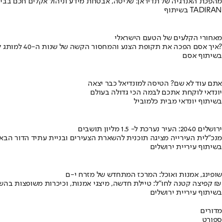
מהפכת האנרגיה של תדיראן: שליטה, אבטחת מידע וניהול אקלים חכם בבי
בשיתוף TADIRAN
מאחורי הקלעים של הטעם הישראלי
איך אסם הפכה את תקופת הצנע והמחסור הקשה של שנות ה-40 למותג לאומי?
בשיתוף אסם
אתם עוד לא שם? הטיסה למונדיאל כבר יצאה
יונדאי לוקחת אתכם לבמה הכי גדולה בעולם
בשיתוף יונדאי מבית כלמוביל
ירושלים 2040: העיר נערכת ל- 1.5 מליון תושבים
מנכ"לית העירייה מציגה תוכנית להשארת הצעירים ובניית עתיד הדור הבא
בשיתוף עיריית ירושלים
שופינג, אמנות ואוכל: המרכז המתחדש של מזרח י-ם
קפיצה קטנה לחו"ל: טיילת חדשה, מיצגי אמנות, וכיכרות משופצות בהשקעה של 100 מיליון ₪
בשיתוף עיריית ירושלים
מדורים
ספורט