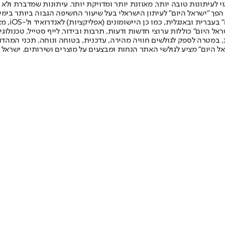
לעיתונות טובה יותר, מאוזנת יותר ומדויקת יותר. עיתונות שמדברת ולא צ
שלום. המהדורה המודפסת הראשונה פורסמה ב-30 ביולי 2007, וב-2010 הפך "ישראל היום" לעיתון הישראלי בעל שי
לחמנוביץ,
ל היום" כוללות ערוצי חדשות ודעות, תרבות ובידור, לייף סטייל, טכנולוגיה
ברית, במטרה לספק לגולשים חוויה מהירה, עדכנית, בטוחה ונוחה. תכני המה
ל היום" מציע לגולשי האתר הנחות ומבצעים על מוצרים ושירותים. ישראל 