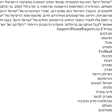
"ישראל היום" הוא גוף תקשורת שנוסד מתוך האמונה שהציבור הישראלי ראוי 
ת
ופרשנויות, וידיאו, פודקאסטים ושידורים חיים. פלטפורמות הדיגיטל של "ישרא
ב-2021 עלו לאוויר האתר החדש והיישומון החדש של "ישראל היום" בע
ואפשר לקבל אותם גם בניוזלטר. מועדון ההטבות הייחודי "הקליקה של ישרא
במייל hayom@israelhayom.co.il.
מבזקים
חדשות
אוכל
תשחץ
ForReal
תרבות
דעות
ספורט
מגזין
העיתון היומי
הורוסקופ
ישראל השבוע
כלכלה
לייף סטייל
מעריב לנוער
טכנולוגיה מדע וסביבה
העולם
משחקים