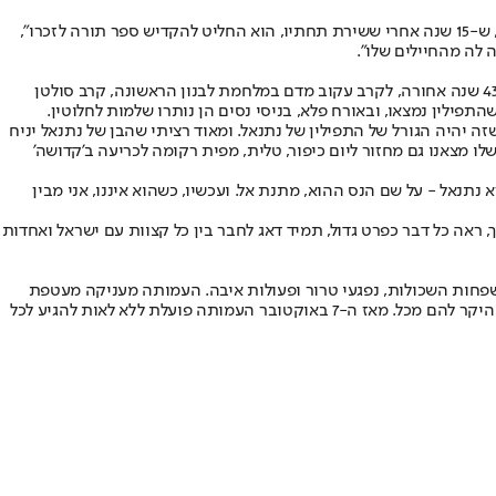
סמל נוסף לזכרו של נתנאל קם בזכות אחד מחייליו לשעבר, מרדכי גרשט, שיזם הכנסת ספר תורה לעילוי נשמתו. "נתנאל השאיר עליו חותם כל כך עמוק, ש-15 שנה אחרי ששירת תחתיו, הוא החליט להקדיש ספר תורה לזכרו",
 לה מהחיילים שלו".
לאחר הבשורה הקשה של הצבא על נפילתו של נתנאל ז"ל, מאיר ביקש מהצבא שימצאו את ערכת התפילין של בנו. על כך הוא מספר: "חזרתי בבת אחת 43 שנה אחורה, לקרב עקוב מדם במלחמת לבנון הראשונה, קרב סולטן
שהתפילין נמצאו, ובאורח פלא, בניסי נסים הן נותרו שלמות לחלוטין.
ה יהיה הגורל של התפילין של נתנאל. ומאוד רציתי שהבן של נתנאל יניח
לו מצאנו גם מחזור ליום כיפור, טלית, מפית רקומה לכריעה ב'קדושה'
שלי נקרא נתנאל - על שם הנס ההוא, מתנת אל. ועכשיו, כשהוא איננו, אני מבין
 ראה כל דבר כפרט גדול, תמיד דאג לחבר בין כל קצוות עם ישראל ואחדות
שנים שהעמותה קיבלה על עצמה לטפל ולחבק את המשפחות השכולות, נפגעי טרור ופעולות איבה. העמותה מעניקה מעטפת
תמיכה מלאה הכוללת: תמיכה כלכלית, מענה רגשי, חוסן נפשי, סדנאות טיפוליות, וכל אשר יכול לסייע להקל מעט את כאב המשפחות אשר הקריבו את היקר להם מכל. מאז ה-7 באוקטובר העמותה פועלת ללא לאות להגיע לכל