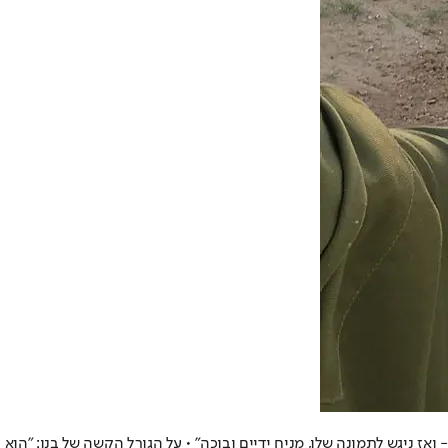
אז ניגש לתמונה שלו, מניח ידיים ובוכה" • על הגורל הקשה של בנו: "הוא