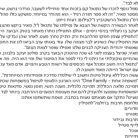
לא לבד".
מספר מאיר, "זה לא ספר תורה רגיל - הוא מהודר במיוחד, מושקע כולו מהל
רס"ן נתנאל הרשקוביץ ז"ל,צילום: רעות ניימן
יעקב בו ניצלתי בניסי ניסים - אולם התפילין נותרו מאחור בטנק הבוער. היו
"התפילין עצמן חמקו מהלהבות ורק התיק נחרך מעט. לאחר שהן נבדקו על יד
את התפילין שלו כשיגיע לבר מצווה שלו. עוד באותו ערב הביאו לנו את התפי
שאשתי יהודית העניקה לבנים שלנו ואפילו שופר לצאת הצום".
מאיר, שניצל בעצמו לפני 43 שנה מהטנק הבוער בקרב סול
שהחיים שקיבלתי אז ניתנו לי כדי לספר את הסיפור שלו ומי הוא היה, מה אי
"נתנאל היה חשב ומנהל אגף הכספים של רשות הטבע והגנים. אדם מאד עניו,
עם ישראל הייתה מאוד חשובה לו.
עשה הכל ללא עיגול פינות וחשוב לי שילמדו מדרכיו וממידותיו המיוחדות".
המשפחות שנפגעו ולהעניק להם את מעטפת המענים ההרחבה ביותר לצד ח
טעינו? נתקן! אם מצאתם טעות בכתבה, נשמח שתשתפו אותנו
מלחמת חרבות ברזל
צה"ל
תפילין
מדורים
ספורט
תרבות ובידור
לייף סטייל
אוכל
תיירות