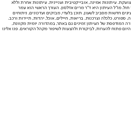
ועקת. עיתונות אמינה, אובייקטיבית ועניינית. עיתונות אחרת וללא
עור החשיפה הגבוה ביותר בימי חול. מו"ל העיתון היא ד"ר מרים אדלסון. העורך הראשי הוא עמר
 והעורך המייסד הוא עמוס רגב. אתרי האינטרנט של "ישראל היום" בעברית ובאנגלית, כמו כן היישומונים (אפליקציות) לאנדרואיד ול-iOS, מציגים חדשות מסביב לשעון, תוכן בלעדי, מבזקים ועדכונים, ניתוחים
, ספורט, כלכלה וצרכנות, בריאות, חיילים, אוכל, יהדות, תיירות ורכב.
דורה המודפסת של העיתון זמינים גם באתר, במהדורה יומית מקוונת,
היום פתוח להערות, לביקורת ולהצעות לשיפור מקהל הקוראים. פנו אלינו