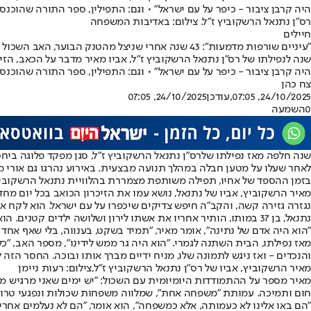
היה קרבן ציבור - כיפר על עם ישראל" • וגם: התפילין, ספר התורה שהוכ
רס"ן נתנאל הרשקוביץ ז"ל. צילום: באדיבות המשפחה
חיילים
"עיניים שורפות מדמעות": 43 שנה אחרי שניצל מהטנק הבוער, האב השכול סגר מעגל כואב
שנה לנפילתו של רס"ן נתנאל הרשקוביץ ז"ל, אביו מאיר מדבר על הכאב, הזיכ
היה קרבן ציבור - כיפר על עם ישראל" • וגם: התפילין, ספר התורה שהוכ
צח כהן
24/10/2025, 07:05
,עודכן
24/10/2025, 07:05
0
השמעה
שנה חלפה מאז נפילתו של
רס"ן נתנאל הרשקוביץ ז"ל
לאחר שעלו על מטען חבלה במהלך תנועה מבצעית. באירוע נהרגו גם אורי מש
בזמן ההספד של אחיו, תפילה משותפת מצמררת בהלוויית נתנאל הרשקוביץ 
מאיר הרשקוביץ, אביו של נתנאל, נושא עמו את הזיכרון הכואב בכל יום מח
נגזרה גזירה קשה, והקב"ה חיפש צדיקים שיכפרו על עם ישראל. הוא לקח אל
נתנאל, בן 37 במותו, הותיר אחריו את אשתו לירון ושלושה ילדים 
"הוא היה אדם של נתינה", אומר מאיר, "תמיד בשקט, בענווה, בלי שאף אחד י
מאז נפילתו, הבית השתנה לגמרי. "הוא היה גר ממש לידינו", מספר האב, "
והנכדים - ואז ניגש לתמונה שלו, מניח ידיים מברך אותו ובוכה. החסר הזה ל
מאיר הרשקוביץ, אביו של רס"ן נתנאל הרשקוביץ ז"ל,צילום: רעות ניימן
מאיר מספר על ההתמודדות היומיומית עם השכול: "יש ימים שאני מרגיש מפ
חום ותמיכה. עמותת "משפחה אחת", שמלווה משפחות שכולות ונפגעי טרור
"הם באו אלינו לא כעמותה, אלא כמשפחה", הוא אומר, "הם לא נעלמים אחרי 