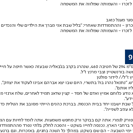
נס לזכרו - והעמותה שמלווה את המשפחה
רון - וההתמודדות שאחרי: "בליל שבת אני מברך את הילדים שלי והנכדים - ו
נס לזכרו - והעמותה שמלווה את המשפחה
ה בורנשטיין וצבי מרנץ ז"ל.
ז"ל// לידור סולטן
דש. "נתנאל נהרג בח' בתשרי, היום שבו יצא אברהם אבינו לעקוד את יצחק"
יו אותם".
קטנים. הוא נודע כלוחם אמיץ ואדם של חסד - קצין שדאג תמיד לאחרים, שלח א
דע".
כל שבת ישבנו יחד בבית הכנסת. בברכת כהנים הייתי מסובב את הטלית כדי 
א עוזב לשנייה".
ורק לגמרי. אתה קם בבוקר ורק מחפש משמעות. אתה לומד לחיות עם הגעגוע
 ברחבי הארץ, נכנסה לחייו בשקט - והפכה לחלק בלתי נפרד מההתמודדו
ימי השבעה - הם שם בשקט, במהלך כל השנה בחגים, באזכרות, וגם ברגעים ה