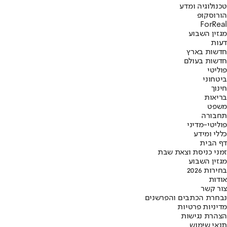
טכנולוגיה ומדע
הורוסקופ
ForReal
מגזין השבוע
דעות
חדשות בארץ
חדשות בעולם
פוליטי
ביטחוני
חינוך
בריאות
משפט
תחבורה
פוליטי-מדיני
כללי ומידע
דף הבית
זמני כניסת וצאת שבת
מגזין השבוע
בחירות 2026
אודות
צור קשר
נבחרת הכתבים והפרשנים
מדיניות פרטיות
הצהרת נגישות
תנאי שימוש