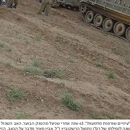
"עיניים שורפות מדמעות": 43 שנה אחרי שניצל מהטנק הבוער, האב השכול סגר מעגל כואב
שנה לנפילתו של רס"ן נתנאל הרשקוביץ ז"ל, אביו מאיר מדבר על הכאב, הזיכ