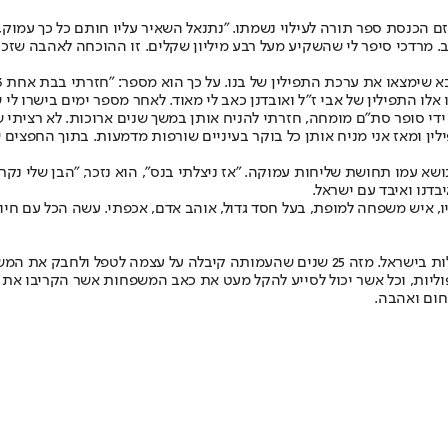
ב. מרדכי סיפר לי שהשקיע מעל רבע מיליון שקלים. זו ההוכחה לאהבה שזכה
 אלו התפילין של אבי ז"ל ואובדנן כאב לי מאוד. לאחר מספר ימים בישרו לי 
י סופר סת"ם מומחה, חזרתי להניח אותן במשך שנים ארוכות. לא רציתי שז
לין ומאז אני מניח אותן כל בוקר בעיניים שורפות מדמעות. בתוך החפצים ש
טן יעקב בלבנון, נושא עמו תחושת שליחות עמוקה. "אז ניצלתי בנס", הוא נזכר, "הבן 
בדנו ואיבד עם ישראל.
 איש משפחה למופת, בעל חסד גדול, אוהב אדם, אכפתי. עשה הכל עם חיוך,
"משפחה אחת - One Family" הינו הארגון הלאומי לטיפול במשפחות שכולות בישראל. מזה 25 
ום ואהבה.