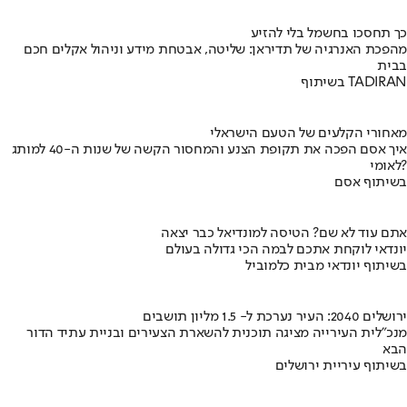
כך תחסכו בחשמל בלי להזיע
מהפכת האנרגיה של תדיראן: שליטה, אבטחת מידע וניהול אקלים חכם
בבית
בשיתוף TADIRAN
מאחורי הקלעים של הטעם הישראלי
איך אסם הפכה את תקופת הצנע והמחסור הקשה של שנות ה-40 למותג
לאומי?
בשיתוף אסם
אתם עוד לא שם? הטיסה למונדיאל כבר יצאה
יונדאי לוקחת אתכם לבמה הכי גדולה בעולם
בשיתוף יונדאי מבית כלמוביל
ירושלים 2040: העיר נערכת ל- 1.5 מליון תושבים
מנכ"לית העירייה מציגה תוכנית להשארת הצעירים ובניית עתיד הדור
הבא
בשיתוף עיריית ירושלים