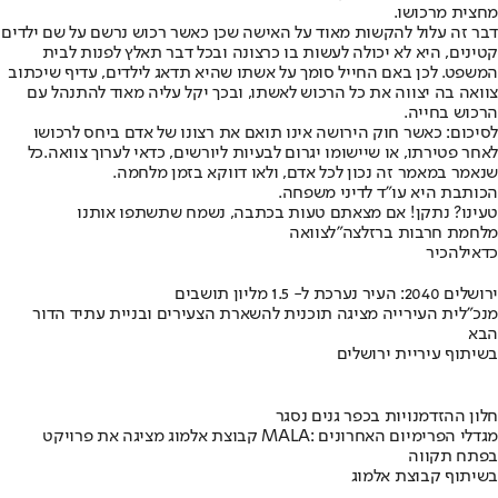
מחצית מרכושו.
דבר זה עלול להקשות מאוד על האישה שכן כאשר רכוש נרשם על שם ילדים
קטינים, היא לא יכולה לעשות בו כרצונה ובכל דבר תאלץ לפנות לבית
המשפט. לכן באם החייל סומך על אשתו שהיא תדאג לילדים, עדיף שיכתוב
צוואה בה יצווה את כל הרכוש לאשתו, ובכך יקל עליה מאוד להתנהל עם
הרכוש בחייה.
לסיכום: כאשר חוק הירושה אינו תואם את רצונו של אדם ביחס לרכושו
לאחר פטירתו, או שיישומו יגרום לבעיות ליורשים, כדאי לערוך צוואה.
כל
שנאמר במאמר זה נכון לכל אדם, ולאו דווקא בזמן מלחמה.
הכותבת היא עו"ד לדיני משפחה.
טעינו? נתקן! אם מצאתם טעות בכתבה, נשמח שתשתפו אותנו
מלחמת חרבות ברזל
צה"ל
צוואה
כדאי
להכיר
ירושלים 2040: העיר נערכת ל- 1.5 מליון תושבים
מנכ"לית העירייה מציגה תוכנית להשארת הצעירים ובניית עתיד הדור
הבא
בשיתוף עיריית ירושלים
חלון ההזדמנויות בכפר גנים נסגר
קבוצת אלמוג מציגה את פרויקט MALA: מגדלי הפרימיום האחרונים
בפתח תקווה
בשיתוף קבוצת אלמוג