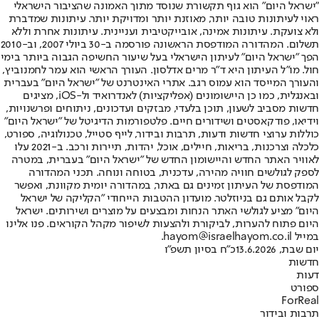
"ישראל היום" הוא גוף תקשורת שנוסד מתוך האמונה שהציבור הישראלי
ראוי לעיתונות טובה יותר, מאוזנת יותר ומדויקת יותר. עיתונות שמדברת
ולא צועקת. עיתונות אמינה, אובייקטיבית ועניינית. עיתונות אחרת וללא
תשלום. המהדורה המודפסת הראשונה פורסמה ב-30 ביולי 2007, וב-2010
הפך "ישראל היום" לעיתון הישראלי בעל שיעור החשיפה הגבוה ביותר בימי
חול. מו"ל העיתון היא ד"ר מרים אדלסון. העורך הראשי הוא עמר לחמנוביץ,
והעורך המייסד הוא עמוס רגב. אתרי האינטרנט של "ישראל היום" בעברית
ובאנגלית, כמו כן היישומונים (אפליקציות) לאנדרואיד ול-iOS, מציגים
חדשות מסביב לשעון, תוכן בלעדי, מבזקים ועדכונים, ניתוחים ופרשנויות,
וידיאו, פודקאסטים ושידורים חיים. פלטפורמות הדיגיטל של "ישראל היום"
כוללות ערוצי חדשות ודעות, תרבות ובידור, לייף סטייל, טכנולוגיה, ספורט,
כלכלה וצרכנות, בריאות, חיילים, אוכל, יהדות, תיירות ורכב. ב-2021 עלו
לאוויר האתר החדש והיישומון החדש של "ישראל היום" בעברית, במטרה
לספק לגולשים חוויה מהירה, עדכנית, בטוחה ונוחה. תכני המהדורה
המודפסת של העיתון זמינים גם באתר, במהדורה יומית מקוונת, ואפשר
לקבל אותם גם בניוזלטר. מועדון ההטבות הייחודי "הקליקה של ישראל
היום" מציע לגולשי האתר הנחות ומבצעים על מוצרים ושירותים. ישראל
היום פתוח להערות, לביקורת ולהצעות לשיפור מקהל הקוראים. פנו אלינו
במייל hayom@israelhayom.co.il.
יום שבת, 13.6.2026
כ"ח בסיון תשפ"ו
חדשות
דעות
ספורט
ForReal
תרבות ובידור