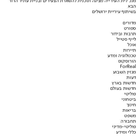
מנכ"לית העירייה מציגה תוכנית להשארת הצעירים ובניית עתיד הדור
הבא
בשיתוף עיריית ירושלים
מדורים
ספורט
תרבות ובידור
לייף סטייל
אוכל
תיירות
טכנולוגיה ומדע
הורוסקופ
ForReal
מגזין השבוע
דעות
חדשות בארץ
חדשות בעולם
פוליטי
ביטחוני
חינוך
בריאות
משפט
תחבורה
פוליטי-מדיני
כללי ומידע