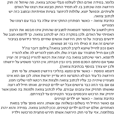
כלומר, במידה ואדם הולך לעולמו מבלי שכתב צוואה, מה שיחול זה חוק
הירושה ומה שכתוב בו. לא תמיד החוק מבטא את רצונו של האדם
ולעיתים, וכפועל יוצא, עלולות להיווצר בעיות אמיתיות ובמצב כזה יש
לכתוב צוואה.
כתיבת צוואה - כאשר הפתרון החוקי אינו עולה בד בבד עם רצונו של
המוריש
ניתן לחשוב על מספר דוגמאות למצבים שהחוק אינו מבטא את הרצון
האמיתי של האדם, ולכן במקרה כזה יש לכתוב צוואה. כך לדוגמא מצב של
ידועים בציבור. על פי חוק הירושה אנשים שחיים ביחד כידועים בציבור
יורשים זה את זו כאילו היו בני זוג נשואים.
האם נכון לחייל שיוצא לקרב לכתוב צוואה?,צילום: דובר צה"ל
לכן אם חייל מתגורר עם חברה שלו, ולא חפץ להוריש לה אלא להוריו
לדוגמא, ראוי שיכתוב צוואה בה יצווה את רכושו להוריו (בעניין זה יצוין
שאף אם נחתם הסכם ממון בינו ובין חברתו, אין הדבר משפיע על ירושתו
ולכן יש צורך בנוסף בכתיבת צוואה).
דוגמא נוספת - כאשר אדם נמצא בהליכי גירושין מאשתו. על פי חוק
הירושה כל עוד הם לא התגרשו היא עדיין יורשת אותו. לכן אם הוא אינו
מעוניין שיהיה כך, עליו לכתוב צוואה ולצוות את רכושו למי שליבו חפץ.
גם אם בני הזוג כבר גרושים אבל יש ילדים קטינים, ואותו חייל לא רוצה
שאשתו תחזיק את עזבונו עבורם, עליו לכתוב צוואה ולמנות בה נאמן אשר
יחזיק את הרכוש והכספים עבור הקטינים עד לבגירתם.
כתיבת צוואה - כאשר יש ילדים קטינים
גם כאשר החייל חי בשלום ובשלווה עם אשתו, והוא סומך עליך במאת
האחוזים, אולם יש להם ילדים קטינים, נכון לכתוב צוואה. במידה והוא יהרג
במלחמה, אזי על פי חוק הירושה אשתו תירש מחצית מרכושו וילדיו