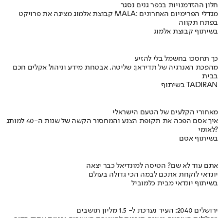
חלון ההזדמנויות בכפר גנים נסגר
קבוצת אלמוג מציגה את פרויקט MALA: מגדלי הפרימיום האחרונים
בפתח תקווה
בשיתוף קבוצת אלמוג
כך תחסכו בחשמל בלי להזיע
מהפכת האנרגיה של תדיראן: שליטה, אבטחת מידע וניהול אקלים חכם
בבית
בשיתוף TADIRAN
מאחורי הקלעים של הטעם הישראלי
איך אסם הפכה את תקופת הצנע והמחסור הקשה של שנות ה-40 למותג
לאומי?
בשיתוף אסם
אתם עוד לא שם? הטיסה למונדיאל כבר יצאה
יונדאי לוקחת אתכם לבמה הכי גדולה בעולם
בשיתוף יונדאי מבית כלמוביל
ירושלים 2040: העיר נערכת ל- 1.5 מליון תושבים