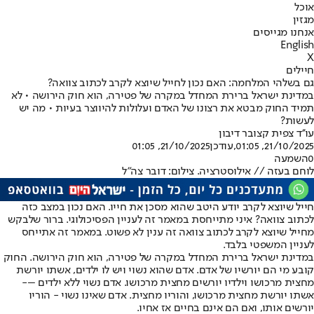
אוכל
מגזין
אנחנו מגייסים
English
X
חיילים
גם בשלהי המלחמה: האם נכון לחייל שיוצא לקרב לכתוב צוואה?
במדינת ישראל ברירת המחדל במקרה של פטירה, הוא חוק הירושה • לא
תמיד החוק מבטא את רצונו של האדם ועלולות להיווצר בעיות • מה יש
לעשות?
עו''ד צפית קצובר דיבון
21/10/2025, 01:05
,עודכן
21/10/2025, 01:05
0
השמעה
לוחם בעזה // אילוסטרציה. צילום: דובר צה"ל
חייל שיוצא לקרב יודע היטב שהוא מסכן את חייו. האם נכון במצב כזה
לכתוב צוואה? איני מתייחסת במאמר זה לעניין הפסיכולוגי. ברור שלבקש
מחייל שיוצא לקרב לכתוב צוואה זה ענין לא פשוט. במאמר זה אתייחס
לעניין המשפטי בלבד.
במדינת ישראל ברירת המחדל במקרה של פטירה, הוא חוק הירושה. החוק
קובע מי הם יורשיו של אדם. אדם שהוא נשוי ויש לו ילדים, אשתו יורשת
מחצית מרכושו וילדיו יורשים מחצית מרכושו. אדם נשוי ללא ילדים –-
אשתו יורשת מחצית מרכושו, והוריו מחצית. אדם שאינו נשוי - הוריו
יורשים אותו, ואם הם אינם בחיים אז אחיו.