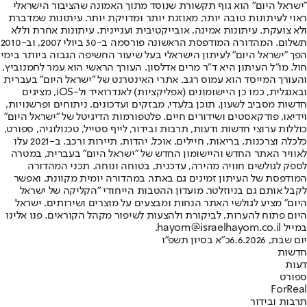
"ישראל היום" הוא גוף תקשורת שנוסד מתוך האמונה שהציבור הישראלי
ראוי לעיתונות טובה יותר, מאוזנת יותר ומדויקת יותר. עיתונות שמדברת
ולא צועקת. עיתונות אמינה, אובייקטיבית ועניינית. עיתונות אחרת וללא
תשלום. המהדורה המודפסת הראשונה פורסמה ב-30 ביולי 2007, וב-2010
הפך "ישראל היום" לעיתון הישראלי בעל שיעור החשיפה הגבוה ביותר בימי
חול. מו"ל העיתון היא ד"ר מרים אדלסון. העורך הראשי הוא עמר לחמנוביץ,
והעורך המייסד הוא עמוס רגב. אתרי האינטרנט של "ישראל היום" בעברית
ובאנגלית, כמו כן היישומונים (אפליקציות) לאנדרואיד ול-iOS, מציגים
חדשות מסביב לשעון, תוכן בלעדי, מבזקים ועדכונים, ניתוחים ופרשנויות,
וידיאו, פודקאסטים ושידורים חיים. פלטפורמות הדיגיטל של "ישראל היום"
כוללות ערוצי חדשות ודעות, תרבות ובידור, לייף סטייל, טכנולוגיה, ספורט,
כלכלה וצרכנות, בריאות, חיילים, אוכל, יהדות, תיירות ורכב. ב-2021 עלו
לאוויר האתר החדש והיישומון החדש של "ישראל היום" בעברית, במטרה
לספק לגולשים חוויה מהירה, עדכנית, בטוחה ונוחה. תכני המהדורה
המודפסת של העיתון זמינים גם באתר, במהדורה יומית מקוונת, ואפשר
לקבל אותם גם בניוזלטר. מועדון ההטבות הייחודי "הקליקה של ישראל
היום" מציע לגולשי האתר הנחות ומבצעים על מוצרים ושירותים. ישראל
היום פתוח להערות, לביקורת ולהצעות לשיפור מקהל הקוראים. פנו אלינו
במייל hayom@israelhayom.co.il.
יום שבת, 6.6.2026
כ"א בסיון תשפ"ו
חדשות
דעות
ספורט
ForReal
תרבות ובידור