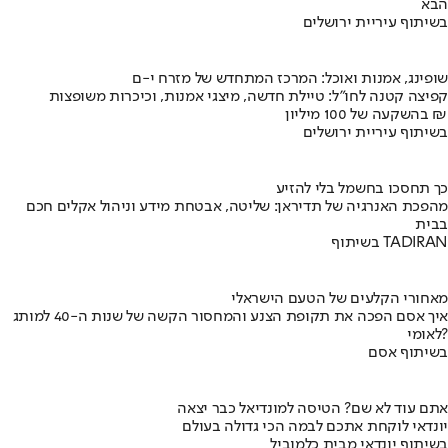
הבא
בשיתוף עיריית ירושלים
שופינג, אמנות ואוכל: המרכז המתחדש של מזרח י-ם
קפיצה קטנה לחו"ל: טיילת חדשה, מיצגי אמנות, וכיכרות משופצות
בהשקעה של 100 מיליון ₪
בשיתוף עיריית ירושלים
כך תחסכו בחשמל בלי להזיע
מהפכת האנרגיה של תדיראן: שליטה, אבטחת מידע וניהול אקלים חכם
בבית
בשיתוף TADIRAN
מאחורי הקלעים של הטעם הישראלי
איך אסם הפכה את תקופת הצנע והמחסור הקשה של שנות ה-40 למותג
לאומי?
בשיתוף אסם
אתם עוד לא שם? הטיסה למונדיאל כבר יצאה
יונדאי לוקחת אתכם לבמה הכי גדולה בעולם
בשיתוף יונדאי מבית כלמוביל