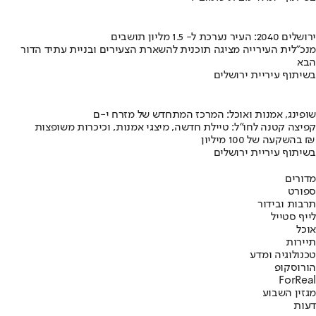
ירושלים 2040: העיר נערכת ל- 1.5 מליון תושבים
מנכ"לית העירייה מציגה תוכנית להשארת הצעירים ובניית עתיד הדור
הבא
בשיתוף עיריית ירושלים
שופינג, אמנות ואוכל: המרכז המתחדש של מזרח י-ם
קפיצה קטנה לחו"ל: טיילת חדשה, מיצגי אמנות, וכיכרות משופצות
בהשקעה של 100 מיליון ₪
בשיתוף עיריית ירושלים
מדורים
ספורט
תרבות ובידור
לייף סטייל
אוכל
תיירות
טכנולוגיה ומדע
הורוסקופ
ForReal
מגזין השבוע
דעות