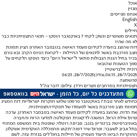
אוכל
מגזין
אנחנו מגייסים
English
X
חיילים
תנאים משופרים ונשק: לקחי 7 באוקטובר הופקו - תנאי התצפיתניות כבר
לא מה שהיו
דוח שהוצג בוועדה לקידום מעמד האישה בנובמבר האחרון הציג תמונת
מצב מורכבת באשר לתנאים של החיילות • לקראת הגיוס הקרב ובא גורם
בכיר בחיל הגנת הגבולות מתאר ל"ישראל היום" כיצד הופקו הלקחים על
סמך הטענות שהובאו
רונית זילברשטיין
28/7/2025, 06:15
,עודכן
28/7/2025, 06:23
0
השמעה
תצפיתניות במרחבים מצרים וירדן. צילום: דובר צה"ל
כחודש לאחר טבח 7 באוקטובר פרסמו שלוש חוקרות ישראליות דוח המציג
תמונת מצב מורכבת באשר למעמדו של תפקיד
התצפיתנית
.
את הדוח, שהוצג בוועדה לקידום מעמד האישה בנובמבר האחרון, ערכה
פרופ' אילת הראל, המשנה לדקאנית הפקולטה למדעי הרוח והחברה
באוניברסיטת בן־גוריון בנגב; סביונה רוטלוי, שופטת בית המשפט המחוזי
בתל אביב לשעבר; ופרופ' שיר דפנה־תקוע מהמכללה האקדמית אשקלון.
החוקרות הביאו תיעוד מעמיק של חיילות בחמ"לים בגזרת עזה, לשם