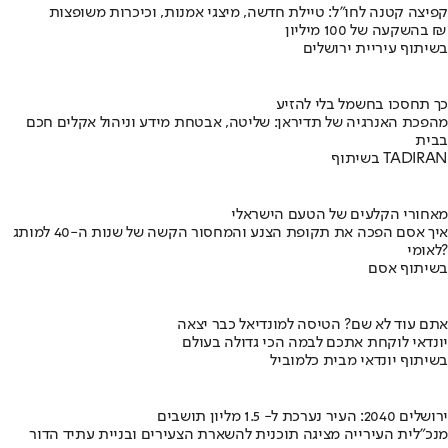
קפיצה קטנה לחו"ל: טיילת חדשה, מיצגי אמנות, וכיכרות משופצות
בהשקעה של 100 מיליון ₪
בשיתוף עיריית ירושלים
כך תחסכו בחשמל בלי להזיע
מהפכת האנרגיה של תדיראן: שליטה, אבטחת מידע וניהול אקלים חכם
בבית
בשיתוף TADIRAN
מאחורי הקלעים של הטעם הישראלי
איך אסם הפכה את תקופת הצנע והמחסור הקשה של שנות ה-40 למותג
לאומי?
בשיתוף אסם
אתם עוד לא שם? הטיסה למונדיאל כבר יצאה
יונדאי לוקחת אתכם לבמה הכי גדולה בעולם
בשיתוף יונדאי מבית כלמוביל
ירושלים 2040: העיר נערכת ל- 1.5 מליון תושבים
מנכ"לית העירייה מציגה תוכנית להשארת הצעירים ובניית עתיד הדור