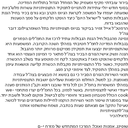
בירור עובדתי מקיף ומעמיק של המחדל הגדול בתולדות המדינה.
בסוף חודש יולי עתידות להתגייס לתפקיד התצפיתניות עשרות מלש"ביות
שמעתה יעמדו על המשמר. לקראת הגיוס הקרב ובא גורם בכיר בחיל הגנת
הגבולות מתאר ל"ישראל היום" כיצד הופקו הלקחים על סמך הטענות
שהובאו בדוח.
הרמטכ"ל אייל זמיר בביקור בגיוס תצפיתניות בתל השומר,צילום: דובר
צה"ל
נסיגה מהגבול:
חיל הגנת הגבולות עתיד לרכז את החמ"לים הפזורים
בגבולות המדינה לחמ"ל חטיבתי במהלך השנה הקרובה. המשמעות היא
שהתצפיתניות יבצעו את תפקידן ממיקום מרוחק יותר מהגבול.
הגנה ונשק אישי:
הגורם הבכיר בצה"ל מתאר כי המיגון העצמי הוא אחד
הלקחים שהופקו מאז 7 באוקטובר. לקח זה מוטמע עוד בשלב ההכשרה
לתפקיד, כאשר כלל התצפיתניות מקבלות הכשרת קליעה ונושאות עימן
נשק במהלך התפקיד, לצד אימוני קרב מגע.
תנאי השירות:
הגורם הסביר כי גם בנושא זה מבצעים בצה"ל עבודה
מאומצת. כך, למשל, הוחלפו הכיסאות שעליהם יושבות התצפיתניות
במהלך המשמרות בחמ"ל, וכן לכל גדוד שובצו רופא וקב"ן הנותנים מענה
ייעודי ואישי לתצפיתניות. באשר למזון, בכל החמ"לים יצרו מתחמי we-
cook הכולל מטבחון מאובזר וחומרי גלם לבישול, ומקום לאכול ולשבת יחד.
עוד במסגרת שיפור תנאי השירות הוקמו לחיילות מועדונים וציוד לכושר.
טעינו? נתקן! אם מצאתם טעות בכתבה, נשמח שתשתפו אותנו
צה"ל
תצפיתניות
כדאי
להכיר
שופינג, אמנות ואוכל: המרכז המתחדש של מזרח י-ם