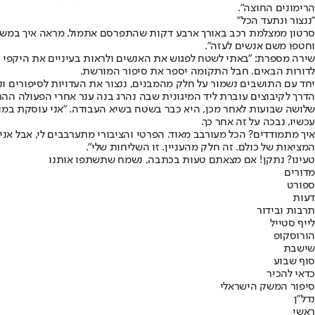
הרימונים החוצה".
"ננצור ונתעד הכל"
סרטון ממצלמת רכב באורך ארבע דקות שהתפרסם אתמול, מראה איך במשך דק
וחטפו משם אנשים לעזה".
שירה מספרת: "באתי לשטח לפגוש את האנשים ולראות בעיניים את היקפי ה
לדורות הבאים. חבל התקומה יספר את סיפור המורשת.
יחד עם התושבים נשמור על חלק מהמבנים, ננצור את העדויות לסיפורים ונת
הדרך לקיבוצים עוברת ליד המיגונית שבה נהרג בנה ענר אחרי הפעולה ההרואי
שלושה שבועות לאחר מכן, היא כבר בשטח בשיא העבודה. "אני עוסקת במורש
עכשיו, נבכה על זה אחר כך.
איך מתמודדים? הכל מעורבב מאוד. הפרטי והציבורי מתערבבים לי, אבל אני 
המציאות של כולם. זה חלק מהעניין. זו השליחות שלי".
טעינו? נתקן! אם מצאתם טעות בכתבה, נשמח שתשתפו אותנו
מדורים
ספורט
דעות
תרבות ובידור
לייף סטייל
הורוסקופ
שישבת
סוף שבוע
כדאי להכיר
סיפור המשק הישראלי
נדל"ן
ראשי