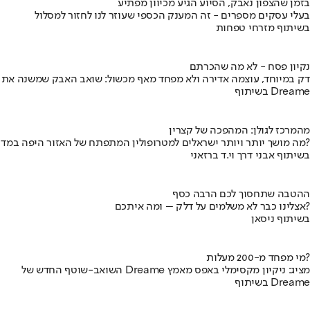
בזמן שהצפון נאבק, הסיוע הגיע מכיוון מפתיע
בעלי עסקים מספרים - זה המענק הכספי שעוזר לנו לחזור למסלול
בשיתוף מזרחי טפחות
נקיון פסח - לא מה שהכרתם
דק במיוחד, עוצמה אדירה ולא מפחד מאף מכשול: שואב האבק שמשנה את
בשיתוף Dreame
מהמרכז לגולן: המהפכה של קצרין
מה מושך יותר ויותר ישראלים למטרופולין המתפתח של האזור היפה במדינה?
בשיתוף אבני דרך וי.ד ברזאני
ההטבה שתחסוך לכם הרבה כסף
אצלינו כבר לא משלמים על דלק – ומה איתכם?
בשיתוף ניסאן
מי מפחד מ-200 מעלות?
השואב-שוטף החדש של Dreame מציג: ניקיון מקסימלי באפס מאמץ
בשיתוף Dreame