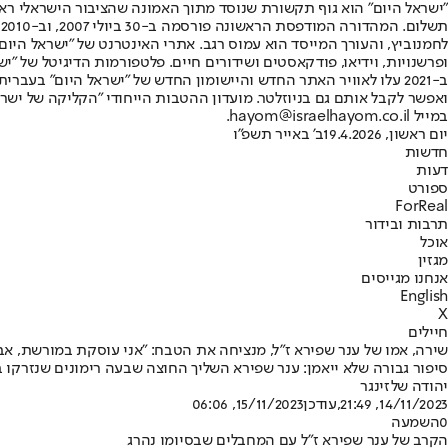
"ישראל היום" הוא גוף תקשורת שנוסד מתוך האמונה שהציבור הישראלי ראוי 
ת
ופרשנויות, וידיאו, פודקאסטים ושידורים חיים. פלטפורמות הדיגיטל של "ישרא
ב-2021 עלו לאוויר האתר החדש והיישומון החדש של "ישראל היום" בע
ואפשר לקבל אותם גם בניוזלטר. מועדון ההטבות הייחודי "הקליקה של ישרא
במייל hayom@israelhayom.co.il.
יום ראשון, 19.4.2026
ב' באייר תשפ"ו
חדשות
דעות
ספורט
ForReal
תרבות ובידור
אוכל
מגזין
אנחנו מגייסים
English
X
חיילים
שירה, אמו של ענר שפירא ז"ל, מנציחה את הטבח: "אני עוסקת במורשת, א
סיפור גבורה שלא ייאמן: ענר שפירא השליך החוצה שבעה רימונים שנזרקו
יהודה שלזינגר
14/11/2023, 21:49
,עודכן
15/11/2023, 06:06
0
השמעה
הקרב של ענר שפירא ז"ל עם המחבלים שבסיומו נהרג