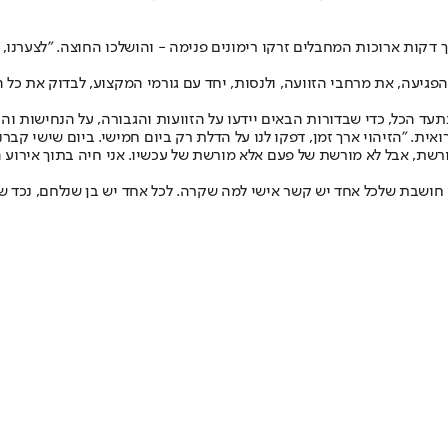
ות ארוכות המחבלים זרקו רימונים פנימה - והושלכו החוצה. "לצערנו, א
פגיעה, את מרחבי הזוועה, ולנסות, יחד עם גורמי המקצוע, לבדוק את כ
עד הכל, כדי שבדורות הבאים יידעו על הזוועות והגבורה, על הנחישות וה
ת. "הזיהוי ארך זמן, דפקו לנו על הדלת רק ביום חמישי. ביום שישי קברנו
ת, אבל לא מורשת של פעם אלא מורשת של עכשיו. אני חיה בתוך אירוע הי
חושבת שלכל אחד יש קשר אישי למה שקרה. לכל אחד יש בן שנלחם, נכד שנלח