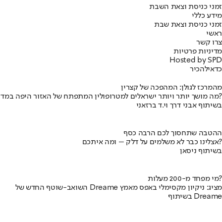
זמני כניסת וצאת השבת
מידע כללי
זמני כניסת וצאת שבת
ראשי
צרו קשר
מדיניות פרטיות
Hosted by SPD
כדאי
להכיר
מהמרכז לגולן: המהפכה של קצרין
מה מושך יותר ויותר ישראלים למטרופולין המתפתח של האזור היפה במדינה?
בשיתוף אבני דרך וי.ד ברזאני
ההטבה שתחסוך לכם הרבה כסף
אצלינו כבר לא משלמים על דלק – ומה איתכם?
בשיתוף ניסאן
מי מפחד מ-200 מעלות?
השואב-שוטף החדש של Dreame מציג: ניקיון מקסימלי באפס מאמץ
בשיתוף Dreame