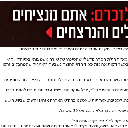
ין השבילים, עוקבת אחרי הבתים והפרטים ומתכננת את ההנצחה.
ז תחילת הסיור נודע לי שהסיפור של שירה משמעותי במיוחד - היא
יצע את אחד ממעשי הגבורה הגדולים באותה שבת שחורה. ענר נעמד בכניסה למיגונית שאליה ברחו קרוב ל־30 בני אדם, ובמשך דקות ארוכות מאוד הדף החוצה כשבעה רימוני יד שהמחבלים זרקו
מיים בגיבוש מטכ"ל, אבל שיקם את עצמו, עבר ניתוח כדי להיות קרבי.
עזה, למסיבה. מעדויות שאספנו בחודש האחרון אנחנו יודעים שבשעה שש
י צעקה לו: "איזה כיף שאתה פה".
ה מה שהוא עושה, ושאם יקרה לו משהו זה מה שהם יעשו אחריו - יזרקו את