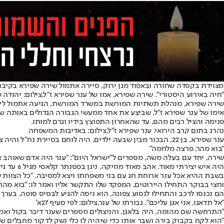
מצוידת בקסדה שחורה ובאפוד מגן ירוק, סיירה אתמול שירה שפירא בקיבוצ
"חיה באירוע היסטורי". שירה שפירא, אמו של ענר שפירא ז"ל,צילום: יהודה ש
שירה שפירא, מנהלת תשתיות המורשת במשרד המורשת, הגיעה אתמול לקיב
פנימה והציל רבים מהם, עד שהאחרון התפוצץ בידיו וגרם למותו.
נהרג בתום קרב הירואי. ענר שפירא ז"ל,צילום: באדיבות המשפחה
ענר שפירא, בן 22, הבכור מבין שבעה ילדים, היה לוחם בסיירת נח"ל והיה צפוי להשתחרר מהשירות הצבאי בעוד ארבעה חודשים. הוא יצא עם חברו באותה שבת למסיבה ברעים ומשם הגיע למיגונית, בה פעל בצורה מופתית.
"בוא מהר, פרצה מלחמה"
שירה, יחד עם בעלה משה, מספרים ל"ישראל היום": "ענר היה אדם שאוהב אד
היה איש יצירתי מאוד, אהב מאוד מוזיקה, ניגן בפסנתר קלאסי מגיל 6 עד גיל 18 ועשה מוזיקה אלקטרונית".
בשבת ההיא אכל ענר ארוחת חג עם בני משפחתו ויצא למסיבה. "כל הצוות ש
וחצי בבוקר התחילו היירוטים, המפקד שלו התקשר אליו ואמר לו: "בוא מהר
הם נכנסו לרכב והתחילו לנסוע צפונה, הוא ניסה להגיע לבסיס סופה. בערך בשעה 7, כיוון שהיה ירי באזור, הם החליטו לעצור את הרכב ונכנסו למיגונית שהייתה כבר מלאה בכ
"אל תדאגו, אני אגן עליכם". גבורתו של ענר,צילום: לפי סעיף 27א'
"התרחשה שם מהומה, היה בלאגן, והניצולים מספרים שענר דיבר בקול ואמר: "
"הוא לקח בקבוק בירה ושבר אותו כדי שיהיה לו כלי נשק לדקור מחבלים שי