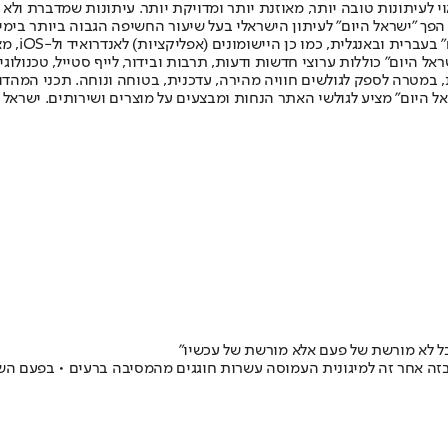
לעיתונות טובה יותר, מאוזנת יותר ומדויקת יותר. עיתונות שמדברת ולא צ
שלום. המהדורה המודפסת הראשונה פורסמה ב-30 ביולי 2007, וב-2010 הפך "ישראל היום" לעיתון הישראלי בעל שי
לחמנוביץ,
ל היום" כוללות ערוצי חדשות ודעות, תרבות ובידור, לייף סטייל, טכנולוגיה
ברית, במטרה לספק לגולשים חוויה מהירה, עדכנית, בטוחה ונוחה. תכני המה
ל היום" מציע לגולשי האתר הנחות ומבצעים על מוצרים ושירותים. ישראל 
בל לא מורשת של פעם אלא מורשת של עכשיו"
 בזה אחר זה למיגונית העמוסה עשרות חוגגים מהמסיבה ברעים • בפעם ה