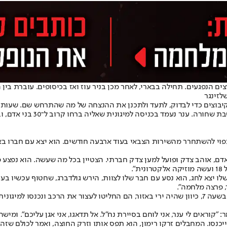
ים הנפגעים. תחילה בבארי, לאחר מכן בניר עוז ואז בכיסופים. עוברת ב
לזינגר
וצים כדי לבדוק, לתעד ולתכנן את ההנצחה של מה שהתרחש שם. שעות מא
אימו של ענר שפירא ז"ל, שב
ם, אוהב צדק ופועל למען צדק חברתי. הצטיין בכל מה שעשה. הוא נפצע פע
לו יצא לחג, הוא נסע עם חבר שלו לצוות, הירש גולדברג, שחטוף עכשיו ב
, פרצה מלחמה".
מעט 30 אנשים".
קוראים לי ענר, אני לוחם בסיירת נח"ל. אל תדאגו, אני אגן עליכם". ומישה
יכנסו. המחבלים זרקו רימון, הוא תפס אותו וזרק החוצה, ואמר לכולם שז