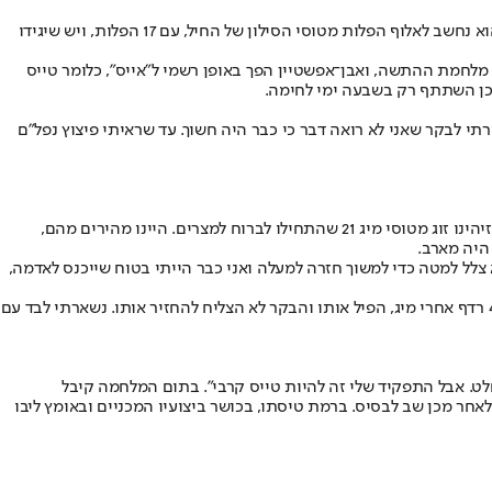
במשך שבע שנים נלחם תא"ל (מיל') גיורא אבן־אפשטיין להגיע לקורס טיס בחיל האוויר הישראלי, אבל במבחן התוצאה ההמתנה השתלמה - עד היום הוא נחשב לאלוף הפלות מטוסי הסילון של החיל, עם 17 הפלות, ויש שיגידו
כחלק מטייסת 101, הפיל את המטוס הראשון שלו, סוחוי 7. ההפלות הבאות היו במהלך מלחמת ההתשה, ואבן־אפשטיין הפך באופן רשמי ל"אייס", כלומר טייס
לכן השתתף רק בשבעה ימי לחימה.
רתי לבקר שאני לא רואה דבר כי כבר היה חשוך. עד שראיתי פיצוץ נפל"ם
למחרת, בין 19 ל־20 באוקטובר, בתוך כ־20 שעות בלבד, הפיל אבן־אפשטיין שמונה מטוסי קרב בזה אחר זה, ואחד הקרבות היה מורט עצבים במיוחד. "זיהינו זוג מטוסי מיג 21 שהתחילו לברוח למצרים. היינו מהירים מהם,
2 מסוגל לבצע. לא הצלחתי לירות בו. בשלב מסוים הוא צלל למטה כדי למשוך חזרה למעלה ואני כבר הייתי בטוח שייכנס לאדמה,
"בינתיים מספר 2 שלי שיגר טיל שהפיל מטוס והיתה לו תקלה. הסברתי לו איך לצאת מהתקלה ושלחתי אותו לנחיתה. מספר 3 הפיל וגמר דלק, ומספר 4 רדף אחרי מיג, הפיל אותו והבקר לא הצליח להחזיר אותו. נשארתי לבד עם
חלט. אבל התפקיד שלי זה להיות טייס קרבי". בתום המלחמה קיבל
אחר מכן שב לבסיס. ברמת טיסתו, בכושר ביצועיו המכניים ובאומץ ליבו