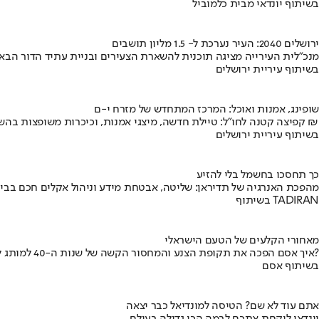
בשיתוף יונדאי מבית כלמוביל
ירושלים 2040: העיר נערכת ל- 1.5 מליון תושבים
מנכ"לית העירייה מציגה תוכנית להשארת הצעירים ובניית עתיד הדור הבא
בשיתוף עיריית ירושלים
שופינג, אמנות ואוכל: המרכז המתחדש של מזרח י-ם
קפיצה קטנה לחו"ל: טיילת חדשה, מיצגי אמנות, וכיכרות משופצות בהשקעה של 100 מיליון ₪
בשיתוף עיריית ירושלים
כך תחסכו בחשמל בלי להזיע
מהפכת האנרגיה של תדיראן: שליטה, אבטחת מידע וניהול אקלים חכם בבי
בשיתוף TADIRAN
מאחורי הקלעים של הטעם הישראלי
איך אסם הפכה את תקופת הצנע והמחסור הקשה של שנות ה-40 למותג לאומי?
בשיתוף אסם
אתם עוד לא שם? הטיסה למונדיאל כבר יצאה