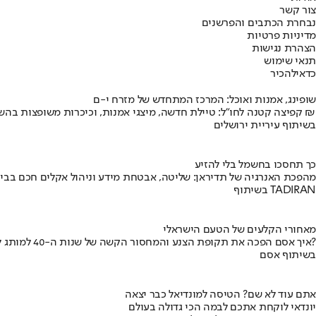
צור קשר
נבחרת הכתבים והפרשנים
מדיניות פרטיות
הצהרת נגישות
תנאי שימוש
כדאי
להכיר
שופינג, אמנות ואוכל: המרכז המתחדש של מזרח י-ם
קפיצה קטנה לחו"ל: טיילת חדשה, מיצגי אמנות, וכיכרות משופצות בהשקעה של 100 מיליון ₪
בשיתוף עיריית ירושלים
כך תחסכו בחשמל בלי להזיע
מהפכת האנרגיה של תדיראן: שליטה, אבטחת מידע וניהול אקלים חכם בבי
בשיתוף TADIRAN
מאחורי הקלעים של הטעם הישראלי
איך אסם הפכה את תקופת הצנע והמחסור הקשה של שנות ה-40 למותג לאומי?
בשיתוף אסם
אתם עוד לא שם? הטיסה למונדיאל כבר יצאה
יונדאי לוקחת אתכם לבמה הכי גדולה בעולם