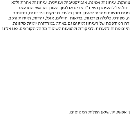
ועקת. עיתונות אמינה, אובייקטיבית ועניינית. עיתונות אחרת וללא
עור החשיפה הגבוה ביותר בימי חול. מו"ל העיתון היא ד"ר מרים אדלסון. העורך הראשי הוא עמר
 והעורך המייסד הוא עמוס רגב. אתרי האינטרנט של "ישראל היום" בעברית ובאנגלית, כמו כן היישומונים (אפליקציות) לאנדרואיד ול-iOS, מציגים חדשות מסביב לשעון, תוכן בלעדי, מבזקים ועדכונים, ניתוחים
, ספורט, כלכלה וצרכנות, בריאות, חיילים, אוכל, יהדות, תיירות ורכב.
דורה המודפסת של העיתון זמינים גם באתר, במהדורה יומית מקוונת,
היום פתוח להערות, לביקורת ולהצעות לשיפור מקהל הקוראים. פנו אלינו