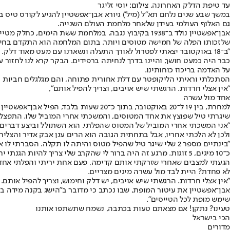
עד טיפת הדלק האחרונה. צילום: יוסי זליגר
גם האלוף העולמי בעידן שלאחר מלחמת העולם השנייה.
שלזכותו הפלה של חמישה מטוסים ויותר. בתום המלחמה הוא התקדם בחיל 
"ב־18 באוקטובר יצאתי לפטרול לאורך התעלה ונשארנו עם מעט מאוד דלק.
כבר היה כמעט חושך, והיינו בדרך לנחיתה ברפידים. הבקר קרא לנו לחזור ע
על האדמה בריכוז כוחותינו.
הסתכלתי וראיתי הליקופטר עם דלת אחורית פתוחה, והם מגלגלים חביות נפל"
"אין אצלי חרדות. הרגשתי שיש אויבים, וצריך להפיל אותם",
אחד מול עשרה
שיגרתי טיל שפוצץ את אחד המטוסים, והמשכתי אחרי המוביל שלו. התפצלנו והתחלנו קרב, ואז ראיתי בערך 10 זו
ולכן לא הלכתי אחריו, אבל בתחתית הגובה הוא הרים ענן אבק אדיר והצליח 
כ־10 מיגים, 5 זוגות. מרגע זה היה ברור לי שהקרב שלי צריך להיות הגנתי יחסית, כדי שלא יפילו אותי.
הגעתי למצבים שאחרי שזרקתי אותם קדימה, פעם אחת יריתי והפלתי אחד, 
לא פחדת? היית לבד מול עשרה מיגים מצריים.
"אין אצלי חרדות. הרגשתי שיש אויבים, יש דלק וחימוש, וצריך להפיל אות
אבן־אפשטיין את עיטור המופת, שבו נכתב כי מדובר ב"הישג בקנה מידה בינ
שימש מופת לכל הטייסים".
טעינו? נתקן! אם מצאתם טעות בכתבה, נשמח שתשתפו אותנו
הכי בישראל
מדורים