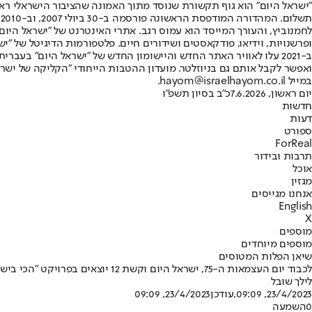
"ישראל היום" הוא גוף תקשורת שנוסד מתוך האמונה שהציבור הישראלי ראוי 
ת
ופרשנויות, וידיאו, פודקאסטים ושידורים חיים. פלטפורמות הדיגיטל של "ישרא
ב-2021 עלו לאוויר האתר החדש והיישומון החדש של "ישראל היום" בע
ואפשר לקבל אותם גם בניוזלטר. מועדון ההטבות הייחודי "הקליקה של ישרא
במייל hayom@israelhayom.co.il.
יום ראשון, 7.6.2026
כ"ב בסיון תשפ"ו
חדשות
דעות
ספורט
ForReal
תרבות ובידור
אוכל
מגזין
אנחנו מגייסים
English
X
מוספים
מוספים מיוחדים
שיאן הפלות המטוסים
לכבוד יום העצמאות ה-75, ישראל היום וקשת 12 יוצאים בפרויקט "הכי בישראל" ומחפשים אחר הישראלים "הכי הכי", בכל התחומים. והפעם: גיורא אבן-אפשטיין, שיאן הפלות המטוסים.
לילך שובל
23/4/2023, 09:09
,עודכן
23/4/2023, 09:09
0
השמעה