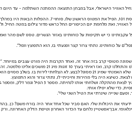
אבן־אפשטיין נולד ב־1938 בקיבוץ נגבה. במלחמת ששת הימים, 
האוויר, ואת מלחמת יום הכיפורים החל כראש מדור צילום במטה החיל, ו
ל עקבותינו כי יש תקיפות על כוחותינו באזור הגשרים. טסנו לשם מהר ואמ
ם על כוחותינו. נתתי צרור קצר ופגעתי בו, הוא התפוצץ ונפל".
גות מיג 21 מושכים אלינו מלמטה. זה היה מארב.
"אני המשכתי אחרי המוביל של המטוס שהפלתי. הוא השתולל וביצע דברים שלא האמנתי שמיג 1
לצאת. כשיצא היה בלי מהירות וחיכיתי לו, נתתי צרור והוא התפוצץ.
ופעם שנייה שיגרתי את הטיל השני שלי".
ם. ידעתי את היכולות שלי. האם סביר שכל אחד אחר היה בורח משם? כן, בה
לאומי. אבן־אפשטיין נלחם עד הכדור האחרון וטיפת הדלק האחרונה, ורק ל