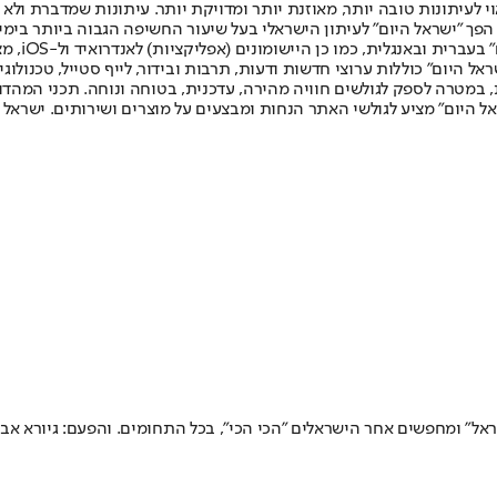
לעיתונות טובה יותר, מאוזנת יותר ומדויקת יותר. עיתונות שמדברת ולא צ
שלום. המהדורה המודפסת הראשונה פורסמה ב-30 ביולי 2007, וב-2010 הפך "ישראל היום" לעיתון הישראלי בעל שי
לחמנוביץ,
ל היום" כוללות ערוצי חדשות ודעות, תרבות ובידור, לייף סטייל, טכנולוגיה
ברית, במטרה לספק לגולשים חוויה מהירה, עדכנית, בטוחה ונוחה. תכני המה
ל היום" מציע לגולשי האתר הנחות ומבצעים על מוצרים ושירותים. ישראל 