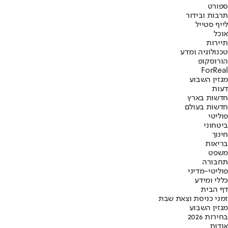
ספורט
תרבות ובידור
לייף סטייל
אוכל
תיירות
טכנולוגיה ומדע
הורוסקופ
ForReal
מגזין השבוע
דעות
חדשות בארץ
חדשות בעולם
פוליטי
ביטחוני
חינוך
בריאות
משפט
תחבורה
פוליטי-מדיני
כללי ומידע
דף הבית
זמני כניסת וצאת שבת
מגזין השבוע
בחירות 2026
אודות