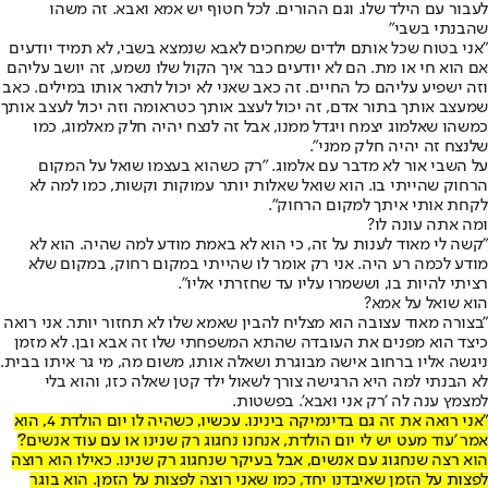
לעבור עם הילד שלו. וגם ההורים. לכל חטוף יש אמא ואבא. זה משהו
שהבנתי בשבי"
"אני בטוח שכל אותם ילדים שמחכים לאבא שנמצא בשבי, לא תמיד יודעים
אם הוא חי או מת. הם לא יודעים כבר איך הקול שלו נשמע, זה יושב עליהם
וזה ישפיע עליהם כל החיים. זה כאב שאני לא יכול לתאר אותו במילים. כאב
שמעצב אותך בתור אדם, זה יכול לעצב אותך כטראומה וזה יכול לעצב אותך
כמשהו שאלמוג יצמח ויגדל ממנו, אבל זה לנצח יהיה חלק מאלמוג, כמו
שלנצח זה יהיה חלק ממני".
על השבי אור לא מדבר עם אלמוג. "רק כשהוא בעצמו שואל על המקום
הרחוק שהייתי בו. הוא שואל שאלות יותר עמוקות וקשות, כמו למה לא
לקחת אותי איתך למקום הרחוק".
ומה אתה עונה לו?
"קשה לי מאוד לענות על זה, כי הוא לא באמת מודע למה שהיה. הוא לא
מודע לכמה רע היה. אני רק אומר לו שהייתי במקום רחוק, במקום שלא
רציתי להיות בו, וששמרו עליו עד שחזרתי אליו".
הוא שואל על אמא?
"בצורה מאוד עצובה הוא מצליח להבין שאמא שלו לא תחזור יותר. אני רואה
כיצד הוא מפנים את העובדה שהתא המשפחתי שלו זה אבא ובן. לא מזמן
ניגשה אליו ברחוב אישה מבוגרת ושאלה אותו, משום מה, מי גר איתו בבית.
לא הבנתי למה היא הרגישה צורך לשאול ילד קטן שאלה כזו, והוא בלי
למצמץ ענה לה 'רק אני ואבא'. בפשטות.
"אני רואה את זה גם בדינמיקה בינינו. עכשיו, כשהיה לו יום הולדת 4, הוא
אמר 'עוד מעט יש לי יום הולדת, אנחנו נחגוג רק שנינו או עם עוד אנשים?'
הוא רצה שנחגוג עם אנשים, אבל בעיקר שנחגוג רק שנינו. כאילו הוא רוצה
לפצות על הזמן שאיבדנו יחד, כמו שאני רוצה לפצות על הזמן. הוא בוגר