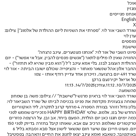
אוכל
מגזין
אנחנו מגייסים
English
X
שורד השבי אור לוי. "ספרתי את השניות ליום ההולדת של אלמוג"| צילום:
ערן לוי
מוספים
שישבת
סיוט השבי של אור לוי: "אנחנו מצטערים, עינב נרצחה"
החוויה שאין לו מילים לתאר ("אנשים מנסים להבין, אבל אי אפשר") • יום
ההולדת העצוב לבנו, בלי אמא עינב ז"ל ("הוא מבין שהיא לא תחזור") •
החבר אלון אהל שנשאר מאחור • והציפייה שכולם ישובו הביתה • אור לוי
שרד 491 יום ברצועה, וזיכרון אחד עדיין רודף אותו • צפו
טל אריאל יקיר
נעם ברקן
10/7/2025, 11:12
,עודכן
14/7/2025, 11:13
0
השמעה
שורד השבי אור לוי בראיון מרגש ל"שישבת" // צילום: משה בן שמחון
שמחה צבעונית מקדמת את פנינו בכניסה לביתו של שורד השבי
אור לוי
.
בלון גדול וזוהר בצורת הספרה 4 מרחף קרוב לתקרה, ליד האקווריום
החדש של בנו, אלמוג. שלטי HAPPY BIRTHDAY מזכירים שממש לפני
כמה ימים חגגו כאן יום הולדת, הפעם ביחד, אב ובן. על הרצפה פזורים
טרקטורים שאלמוג הרכיב עם אבא, שאותו קיבל בחזרה בדיוק לפני 150
יום. פעוט חייכן עם שיער חום שנשאר לישון אצל סבא וסבתא בליל 6
באוקטובר, כשאבא ואמא עינב יצאו לחגוג את החיים והאהבה בפסטיבל