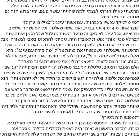
עם עצמו. "נכנסתי להתקלח בבית החולים, שמתי לי מוזיקה בספוטיפיי,
כמו פעם, ובאמת התנתקתי לרגע, פתאום היה לי פלאשבק לעבר שלי,
הרגשתי כאילו חזרתי לעצמי ולמה שהייתי עושה פעם. והיו ברגע הזה גם
שמחה וגם כאב גדול.
"אני מתמקד עכשיו באבהות". עם אשתו עינב ז"ל,צילום: ערן לוי
"מצד אחד, סוף־סוף אני בבית, ואני שמח שאלמוג וכל המשפחה שלמים
ובריאים, אבל עינב לא כאן. זה מנעד רגשות מטלטל שכל הזמן איתך. שום
דבר לא מכין אותך נפשית לאובדן הזה. ניסיתי להתכונן בשבי לבשורה, אבל
ברור שתמיד אתה הולך לישון עם תקווה שהיא שרדה. זאת היתה השאלה
הראשונה ששאלתי, כשפגשתי את נציגת צה"ל: 'מה קורה עם עינב?'. היא
שאלה אותי: 'מה אתה יודע?', עניתי לה: 'אני חושב שאני יודע, אבל אני לא
בטוח, ואני רוצה לדעת'. היא אמרה לי: 'אני מצטערת.
עינב נרצחה
'".
הלם האובדן האיום, טלטלת המעבר מאפלת הגיהינום והציפייה לרגע שבו
יתאחד עם הילד שלו התמזגו. "כל לילה הייתי הולך לישון בידיעה שיש מצב
שאראה את אלמוג, ואלה יהיו רגעים קשים כי הילד שלי לא יזהה אותי", הוא
מספר. "אלמוג היה מה שהחזיק אותי ברגעים הכי קשים בשבי. כל יום, כל
היום, חשבתי עליו. כדי להעסיק את עצמי הייתי לפעמים מדבר בראש עם
אנשים שקרובים אלי ואני אוהב. הבטחתי לעצמי בשבי שאני אלחם על כך
שאלמוג יזכור אותי ושאני אחזור להיות אבא שלו. בתור הורה אין דבר
שיותר מפחיד אותך מהמחשבה שהילד שלך יראה אותך ויהיה קר אליך. וזה
דבר שבהחלט הגיוני שיקרה. היו לי 491 ימים לחשוש מזה".
"המפגש היה מטורף"
בניגוד לחששות, המפגש עם הבן היה רגע של התעלות. כאילו מעולם לא
נפרדו. "הדבר הראשון שראיתי היה רעמת תלתלים גדולה", מספר אור
בעיניים נוצצות. "עוד בשבי ידעתי שהיום של השחרור עלול להיות היום הכי