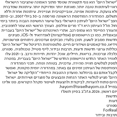
"ישראל היום" הוא גוף תקשורת שנוסד מתוך האמונה שהציבור הישראלי
ראוי לעיתונות טובה יותר, מאוזנת יותר ומדויקת יותר. עיתונות שמדברת
ולא צועקת. עיתונות אמינה, אובייקטיבית ועניינית. עיתונות אחרת וללא
תשלום. המהדורה המודפסת הראשונה פורסמה ב-30 ביולי 2007, וב-2010
הפך "ישראל היום" לעיתון הישראלי בעל שיעור החשיפה הגבוה ביותר בימי
חול. מו"ל העיתון היא ד"ר מרים אדלסון. העורך הראשי הוא עמר לחמנוביץ,
והעורך המייסד הוא עמוס רגב. אתרי האינטרנט של "ישראל היום" בעברית
ובאנגלית, כמו כן היישומונים (אפליקציות) לאנדרואיד ול-iOS, מציגים
חדשות מסביב לשעון, תוכן בלעדי, מבזקים ועדכונים, ניתוחים ופרשנויות,
וידיאו, פודקאסטים ושידורים חיים. פלטפורמות הדיגיטל של "ישראל היום"
כוללות ערוצי חדשות ודעות, תרבות ובידור, לייף סטייל, טכנולוגיה, ספורט,
כלכלה וצרכנות, בריאות, חיילים, אוכל, יהדות, תיירות ורכב. ב-2021 עלו
לאוויר האתר החדש והיישומון החדש של "ישראל היום" בעברית, במטרה
לספק לגולשים חוויה מהירה, עדכנית, בטוחה ונוחה. תכני המהדורה
המודפסת של העיתון זמינים גם באתר, במהדורה יומית מקוונת, ואפשר
לקבל אותם גם בניוזלטר. מועדון ההטבות הייחודי "הקליקה של ישראל
היום" מציע לגולשי האתר הנחות ומבצעים על מוצרים ושירותים. ישראל
היום פתוח להערות, לביקורת ולהצעות לשיפור מקהל הקוראים. פנו אלינו
במייל hayom@israelhayom.co.il.
יום ראשון, 7.6.2026
כ"ב בסיון תשפ"ו
חדשות
דעות
ספורט
ForReal
תרבות ובידור