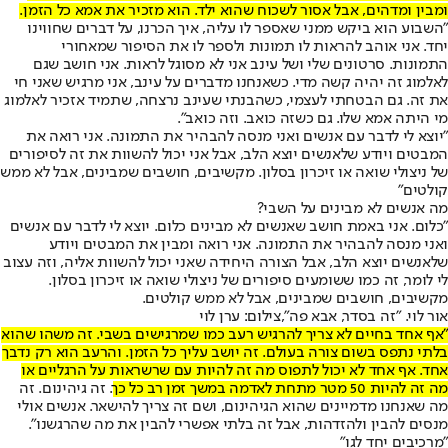
ומבין ומדהים, אבל אסור לשכוח שהוא ילד. הוא מזכיר את אמא כל הזמן.
"השבוע הוא ביקש ממני שאספר לו עליה, איך הכרנו, על דברים שחווינו
יחד. אני אוהב להראות לו תמונות ולספר לו את הסיפור שמאחורי
התמונות. סרטונים שלי ושל עינב אני לא מסוגל לראות. אני חושב שגם
לאלמוג זה יהיה קשה מדי. כשאנחנו מדברים על עינב, אני מרגיש שאני חי
את זה. גם הבטחתי לעצמי, כשהבנתי שעינב נרצחה, שתמיד אזכיר לאלמוג
מי היתה אמא שלו. גם כשזה כואב. וזה כואב".
"יוצא לי לדבר עם אנשים ואני מנסה להבהיר את התמונה. אני רואה את
המבטים ויודע שלאנשים יוצא הלב, אבל אני יכול להשוות את זה לסיפורים
של ניצולי שואה או זיכרון בסלון. מקשיבים, חושבים שמבינים, אבל לא ממש
קולטים"
מה אנשים לא מבינים על השבי?
"כלום. אני באמת חושב שאנשים לא מבינים כלום. יוצא לי לדבר עם אנשים
ואני מנסה להבהיר את התמונה. אני רואה ומבין את המבטים ויודע
שלאנשים יוצא הלב, אבל הצורה היחידה שאני יכול להשוות אליה, וזה עצוב
לי לומר, זה כמו ששומעים סיפורים של ניצולי שואה או זיכרון בסלון.
מקשיבים, חושבים שמבינים, אבל לא ממש קולטים.
אור לוי. "זה בסדר, אבא פה",צילום: ערן לוי
"אף אחד בחיים לא צריך להרגיש רעב כמו שמרגישים בשבי. זה משהו שהוא
בלתי נתפס בשום צורה בעולם. זה יושב עליך כל הזמן. והרעב הוא רק נדבך
אחד. אף אחד לא יכול לתפוס מה זה להיות עם שרשראות על הרגליים או
מה זה להיות 50 מטר מתחת לאדמה במשך זמן רב כל כך
. זה גיהינום. זה
מה שאנחנו מדמיינים שהוא הגיהינום, ושם זה צריך להישאר. אנשים אולי
מנסים להבין ולהזדהות, אבל זה בלתי אפשרי להבין את מה שהרגשנו".
"מרכיבים יחד לגו"