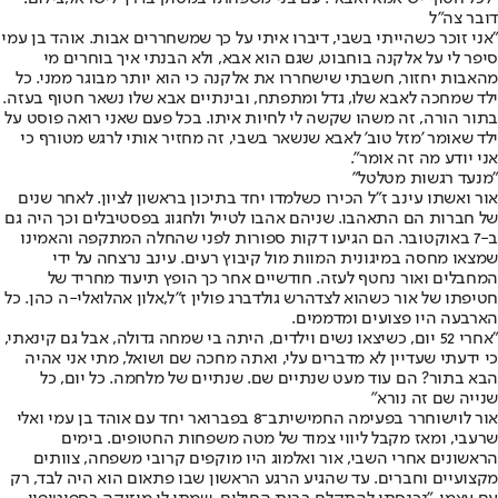
דובר צה"ל
"אני זוכר כשהייתי בשבי, דיברו איתי על כך שמשחררים אבות. אוהד בן עמי
סיפר לי על אלקנה בוחבוט, שגם הוא אבא, ולא הבנתי איך בוחרים מי
מהאבות יחזור, חשבתי שישחררו את אלקנה כי הוא יותר מבוגר ממני. כל
ילד שמחכה לאבא שלו, גדל ומתפתח, ובינתיים אבא שלו נשאר חטוף בעזה.
בתור הורה, זה משהו שקשה לי לחיות איתו. בכל פעם שאני רואה פוסט על
ילד שאומר 'מזל טוב' לאבא שנשאר בשבי, זה מחזיר אותי לרגש מטורף כי
אני יודע מה זה אומר".
"מנעד רגשות מטלטל"
אור ואשתו עינב ז"ל הכירו כשלמדו יחד בתיכון בראשון לציון. לאחר שנים
של חברות הם התאהבו. שניהם אהבו לטייל ולחגוג בפסטיבלים וכך היה גם
ב-7 באוקטובר. הם הגיעו דקות ספורות לפני שהחלה המתקפה והאמינו
שמצאו מחסה במיגונית המוות מול קיבוץ רעים. עינב נרצחה על ידי
המחבלים ואור נחטף לעזה. חודשיים אחר כך הופץ תיעוד מחריד של
חטיפתו של אור כשהוא לצד
הרש גולדברג פולין ז"ל
,
אלון אהל
ואלי-ה כהן
. כל
הארבעה היו פצועים ומדממים.
"אחרי 52 יום, כשיצאו נשים וילדים, היתה בי שמחה גדולה, אבל גם קינאתי,
כי ידעתי שעדיין לא מדברים עלי, ואתה מחכה שם ושואל, מתי אני אהיה
הבא בתור? הם עוד מעט שנתיים שם. שנתיים של מלחמה. כל יום, כל
שנייה שם זה נורא"
אור לוי
שוחרר בפעימה החמישית
ב־8 בפברואר יחד עם אוהד בן עמי ואלי
שרעבי, ומאז מקבל ליווי צמוד של מטה משפחות החטופים. בימים
הראשונים אחרי השבי, אור ואלמוג היו מוקפים קרובי משפחה, צוותים
מקצועיים וחברים. עד שהגיע הרגע הראשון שבו פתאום הוא היה לבד, רק