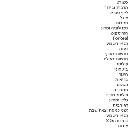
ספורט
תרבות ובידור
לייף סטייל
אוכל
תיירות
טכנולוגיה ומדע
הורוסקופ
ForReal
מגזין השבוע
דעות
חדשות בארץ
חדשות בעולם
פוליטי
ביטחוני
חינוך
בריאות
משפט
תחבורה
פוליטי-מדיני
כללי ומידע
דף הבית
זמני כניסת וצאת שבת
מגזין השבוע
בחירות 2026
אודות