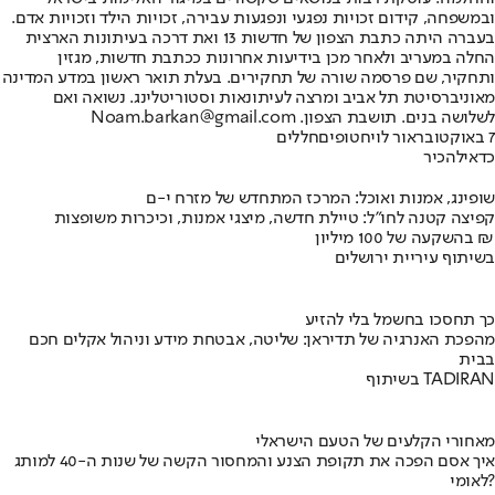
ובמשפחה, קידום זכויות נפגעי ונפגעות עבירה, זכויות הילד וזכויות אדם.
בעברה היתה כתבת הצפון של חדשות 13 ואת דרכה בעיתונות הארצית
החלה במעריב ולאחר מכן בידיעות אחרונות ככתבת חדשות, מגזין
ותחקיר, שם פרסמה שורה של תחקירים. בעלת תואר ראשון במדע המדינה
מאוניברסיטת תל אביב ומרצה לעיתונאות וסטוריטלינג. נשואה ואם
לשלושה בנים. תושבת הצפון. Noam.barkan@gmail.com
7 באוקטובר
אור לוי
חטופים
חללים
כדאי
להכיר
שופינג, אמנות ואוכל: המרכז המתחדש של מזרח י-ם
קפיצה קטנה לחו"ל: טיילת חדשה, מיצגי אמנות, וכיכרות משופצות
בהשקעה של 100 מיליון ₪
בשיתוף עיריית ירושלים
כך תחסכו בחשמל בלי להזיע
מהפכת האנרגיה של תדיראן: שליטה, אבטחת מידע וניהול אקלים חכם
בבית
בשיתוף TADIRAN
מאחורי הקלעים של הטעם הישראלי
איך אסם הפכה את תקופת הצנע והמחסור הקשה של שנות ה-40 למותג
לאומי?