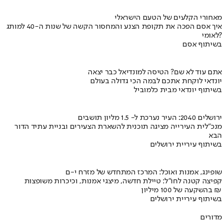
מאחורי הקלעים של הטעם הישראלי
איך אסם הפכה את תקופת הצנע והמחסור הקשה של שנות ה-40 למותג
לאומי?
בשיתוף אסם
אתם עוד לא שם? הטיסה למונדיאל כבר יצאה
יונדאי לוקחת אתכם לבמה הכי גדולה בעולם
בשיתוף יונדאי מבית כלמוביל
ירושלים 2040: העיר נערכת ל- 1.5 מליון תושבים
מנכ"לית העירייה מציגה תוכנית להשארת הצעירים ובניית עתיד הדור
הבא
בשיתוף עיריית ירושלים
שופינג, אמנות ואוכל: המרכז המתחדש של מזרח י-ם
קפיצה קטנה לחו"ל: טיילת חדשה, מיצגי אמנות, וכיכרות משופצות
בהשקעה של 100 מיליון ₪
בשיתוף עיריית ירושלים
מדורים