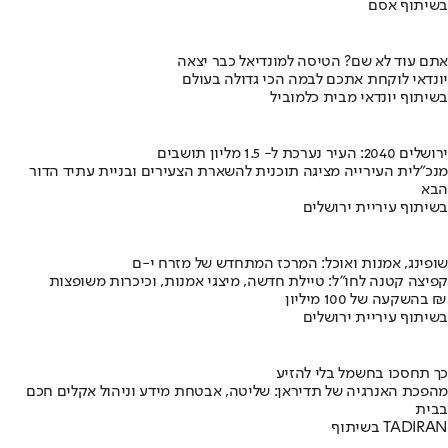
בשיתוף אסם
אתם עוד לא שם? הטיסה למונדיאל כבר יצאה
יונדאי לוקחת אתכם לבמה הכי גדולה בעולם
בשיתוף יונדאי מבית כלמוביל
ירושלים 2040: העיר נערכת ל- 1.5 מליון תושבים
מנכ"לית העירייה מציגה תוכנית להשארת הצעירים ובניית עתיד הדור
הבא
בשיתוף עיריית ירושלים
שופינג, אמנות ואוכל: המרכז המתחדש של מזרח י-ם
קפיצה קטנה לחו"ל: טיילת חדשה, מיצגי אמנות, וכיכרות משופצות
בהשקעה של 100 מיליון ₪
בשיתוף עיריית ירושלים
כך תחסכו בחשמל בלי להזיע
מהפכת האנרגיה של תדיראן: שליטה, אבטחת מידע וניהול אקלים חכם
בבית
בשיתוף TADIRAN