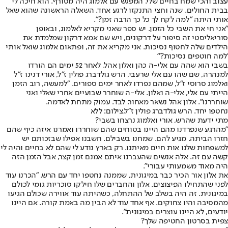
עצוב והכי שמח בחיים שלי. המפגש עם אלמוג היה מטורף. הוא חיכה לי
בבית החולים. שנה וחצי התנקזו לרגע אחד. השאלה הראשונה שהוא שאל
אותי היתה "למה לקח לך כל כך הרבה זמן?".
"אני חי את השבי כל הזמן. יש ספר שאני מקריא לאלמוג, ובאופן
סוריאליסטי זה סיפור על דרקונים, ויש שם אמא דרקון שמלמדת את
הילדים שלה לחטוף נסיכות. אני מקריא את זה, ופתאום אלמוג שואל אותי
'למה חוטפים נסיכות?'"
בשבי הוא שהה עם אלי-ה כהן ואלון אהל. לאחר 52 ימים הם הורדו
למנהרה, שם שהו עם אלי שרעבי, הרש גולדברג פולין ז"ל, אורי דנינו ז"ל
ואלמוג סרוסי ז"ל, שמהם נפרדו לאחר ימים ספורים. "למעשה, רוב הזמן
הייתי עם אלי, אלי-ה ואלון. אלי-ה שוחרר שבועיים אחרי שאלי ואני
שוחררנו". אלון אהל נשאר מאחור. לבד. עמוק מתחת לאדמה.
נחטפו יחד. הרש גולדברג פולין ז"ל,צילום: ללא
מתי ידעת שהרש, אורי ואלמוג נרצחו בשבי?
"מהרגע שנפרדנו מהם היינו בטוחים שהם שוחררו ואמרנו איזה כיף שהם
חזרו הביתה. מגיע להם. שמחנו בשבילם. חשבנו אפילו שבזכותם יש
למשפחות שלנו אות חיים מאיתנו. רק בארץ נודע לי שהם לא בחיים והיה לי
קשה עם זה. אלה אנשים שהעברנו איתם אמנם זמן קצר, אבל הזמן הזה
היה מאוד משמעותי עבורי".
את אלון אור הכיר כבר במיגונית, שממנה נחטפו יחד עם הרש. "הכרנו עוד
לפני שהתחילו הפיצוצים. אלון והחברים שלו חילקו סוכריות גומי לכולם
במיגונית. זה היה בשלב של ההתחלה, כשהיתה עוד אווירה שכולם הגיעו
מהמסיבה והיו צחוקים. אף אחד עוד לא הבין מה באמת קורה. אם היינו
יודעים, לא היינו עוצרים במיגונית".
צפית בסרטון החטיפה שלך?