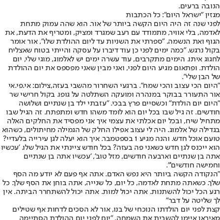
הנובה ברעים.
מגזין "ישראל היום": כל הכתבות
לפני שנה זה היה היום הקשה ביותר של אור. הוא שהה עמוק מתחת
לאדמה, בלי אוויר, מתמודד עם רעב שמגרד ומציק, ומטריף את הדעת, את
הגוף ואת הנשמה. "ספרתי את השניות עד ליום ההולדת שלו", אור אומר
בקול נרגש. "כמה ימים לפני כן עוד דיברו על עסקה והייתי בטוח שאצליח
לחגוג איתו. הימים מתקרבים, עוד עשרה ימים יש לאלמוג, מוגי שלי, יום
הולדת. ופתאום מגיע היום לפני, ואני מבין שאני מפספס את יום ההולדת
של הבן שלי".
"היום הכי עצוב והכי שמח". ברגעי השחרור מהשבי בעזה,צילום: אי.פי.אי
אור התעורר בבוקר במנהרה ומועקה השתלטה על גופו. בקול חרישי שר
"היום יום הולדת" וכשסיים פרץ בבכי. "עזבתי ילד בן שנתיים ושלושה
חודשים. זה גיל שבו בכל יום הוא לומד משהו חדש ומתפתח. זה הגיל שבו
מתחיל שיח, ובכל יום אכלתי את עצמי איך אני מפסיד את החלקים האלה
בגדילה של אלמוג. היה לי עצוב אפילו החלק של הגמילה מחיתולים, כשהוא
טועם אוכל חדש. והנה מגיע 1 בספטמבר. איך הוא יעלה לגן עירייה בלעדיי?
הוא ייכנס לגן חדש כשאני פה בעזה? בכל חודש ציינתי את הגיל שלו. 'עכשיו
אתה בן שנתיים וארבעה חודשים, מזל טוב', 'עכשיו אתה בן שנתיים
וחמישה חודשים'".
"הנקודה הקשה ביותר היא נפש האדם. אתה אף פעם לא יודע מה הסף
שלך. כשאתה מתחת לאדמה, כל יום, כל שנייה, אתה בוחן את הסף שלך. כל
רגע הכל יכול להשתנות. אתה יכול למות. אתה יכול להשתחרר הביתה. אין
לך שליטה על דבר"
קצת לפני יום הולדתו הנוכחי של בנו, אור לא הסכים לדחות אף שטילים
מאיראן איימו להשבית את השמחה. "יום לפני יום ההולדת הסתיימה