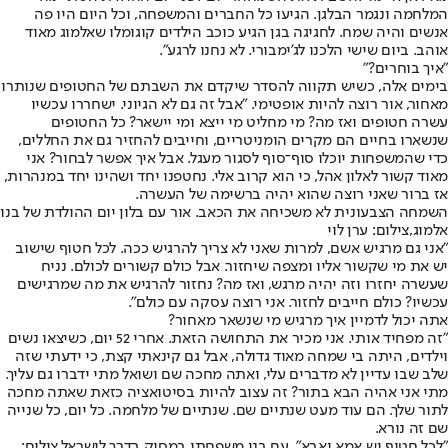
המלחמה ונגמר הבלגן. הגיעו כל החברים והמשפחה, וכל היום היו פה
אנשים והיה שמח. לחגיגה בגן הגיע כוכב הילדים קוגומלו שאלמוג מאוד
אוהב. ביום שישי הלכנו לג'ימבורי. לא נחנו לרגע".
"איך בוחרים?"
בימים אלה, כשיש תקווה להסדר שיקדם את השבתם של החטופים שנותרו
מאחור, אור רוצה להיות אופטימי. "אבל זה גם לא הגיוני. ישחררו עכשיו
עשרה חטופים ואז מה? מי מחליט מי ייצא ומי יישאר? כל החטופים
שנשארו בחיים הם מקרים הומניטריים, וחייבים להחזיר גם את החללים,
כדי שהמשפחות יוכלו סוף־סוף לסגור מעגל. אבל איך אפשר לבחור? אני
מאוד קשור לאלון אהל, כי הוא קרוב אלי. נחטפנו יחד ושהינו יחד במנהרות,
אז ברור שאני רוצה שהוא יהיה ברשימה של העשרה.
השמחה הצבעונית לא משכיחה את הכאב. אור עם בלון יום ההולדת של בנו
אלמוג,צילום: ערן לוי
"אני גם מרגיש אשם, למרות שאני לא צריך להרגיש ככה. לכל חטוף שישוב
יש את מי שקשור אליו ומצפה שיחזור. אבל כולם קשורים לכולם. נניח
שעשרה יחזרו וזה יהיה מרגש, ואז מה? נחזור להרגיש את מה שמרגישים
עכשיו? כולם חייבים לחזור. אני רוצה עסקה עם כולם".
אתה יכול לדמיין איך מרגיש מי שנשאר מאחור?
"זה מפחיד אותי. אני מכיר את התחושה הזאת. אחרי 52 יום, כשיצאו נשים
וילדים, היתה בי שמחה מאוד גדולה, אבל גם קינאתי קצת, כי ידעתי שזה
שלב שבו עדיין לא מדברים עלי, ואתה מחכה שם ושואל מתי ידברו גם עליך.
מתי אני אהיה הבא בתור? זה עצוב להיות בסיטואציה כזאת שאתה מחכה
לתור שלך. הם עוד מעט שנתיים שם. שנתיים של מלחמה. כל יום, כל שנייה
שם זה נורא.
"לכל חטוף יש אמא ואבא". עם בני משפחתו במסוק בדרך לישראל,צילום: