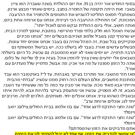
בסוף החודש אור יהיה בן 35. את יום ההולדת בשנה שעברה הוא ציין
בשבי. זאת היתה תקופה של החמרה במצב. בימים שאחרי מבצע ארנון,
כשמחבלי חמאס החליטו להעניש את החטופים ולהחמיר את ההרעבה
המכוונת. "אז התחילה ההרעבה הכי רצינית, אנחנו עם ארוחה אחת ביום,
ואתה חושב, אולי ביום ההולדת נבקש מהם לאכול יותר".
עכשיו האוכל הוא חלק בלתי נפרד מהריפוי. במטבח, שהפך למרכז הבית,
יש שרפרף קטן בשביל אלמוג ושניהם מבשלים יחד. "אנחנו מכינים
פנקייקים בכל שבת, זה הנוהל שהיה גם בעבר. אנחנו אופים יחד עוגות,
מבשלים עדשים ואורז. בעבר לא בישלנו ככה. יש בבישול המשותף גם
הרבה תרפיה. יש ימים שאני לא יוצא מהמטבח. גם עכשיו, כל היום בישלתי.
כשבאים אלי יודעים שאין צורך להזמין אוכל. בעזה אין לך שליטה על כלום.
אתה כל הזמן מפנטז על מה אני אכין, מה אבשל, מדמיין שלל מעדנים עם
אורז".
מאז חזר מהשבי, אור מתרכז בעיקר באבהות. עד ל־7 באוקטובר הוא עבד
כמתכנת מחשבים, אולם העולם הזה רחוק ממנו עכשיו. "עבדתי מהבית
והייתי אבא מאוד נוכח. עכשיו אני מבין עד כמה כל מה שעשיתי עד השבי,
כאבא, זה לא מספיק. עכשיו אני מתעסק בעיקר בלהיות אבא. להיות איתו
ובשבילו כשהוא צריך. אנחנו אוכלים יחד, משחקים, הולכים לגינה, מרכיבים
יחד לגו, אוכלים ארוחת ערב".
"שנה וחצי התנקזו לרגע אחד". עם בנו אלמוג בבית החולים,צילום: יואב
וינפלד
"שנה וחצי התנקזו לרגע אחד". עם בנו אלמוג בבית החולים,צילום: יואב
וינפלד
אתם מדביקים את הזמן שהפסדתם?
"אי אפשר להדביק את הזמן. אף אחד לא יכול להחזיר לנו את הימים