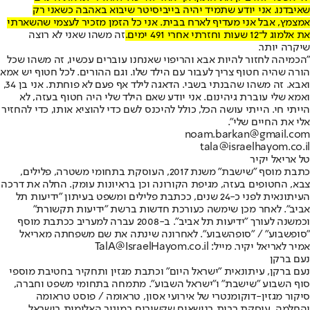
שאיבדנו. אני יודע שתמיד יהיה בייביסיטר שיבוא באהבה כשאני רק
אמצמץ, אבל אני מעדיף לארח בבית. אני כל הזמן מזכיר לעצמי שהשארתי
את אלמוג ל־12 שעות וחזרתי אחרי 491 ימים.
זה משהו שאני לא רוצה
שיקרה יותר.
"הכמיהה לחזור להיות אבא והריפוי שאנחנו עוברים עכשיו, זה משהו שכל
הורה שהיה חטוף צריך לעבור עם הילד שלו. וגם ההורים. לכל חטוף יש אמא
ואבא. זה משהו שהבנתי בשבי. הדאגה לילד אף פעם לא פוחתת. אני בן 34,
ואמא שלי עוברת גיהינום. אני יודע שאם הילד שלי היה חטוף בעזה, לא
הייתי חי. הייתי עושה הכל, כולל להיכנס לשם כדי להוציא אותו, כדי להחזיר
אלי את החיים שלי".
noam.barkan@gmail.com
tala@israelhayom.co.il
טל אריאל יקיר
כתבת מוסף "שישבת" משנת 2017, העוסקת בתחומי משטרה, פלילים,
צבא, החטופים בעזה, מגיפת הקורונה וכן בראיונות עומק. החלה את דרכה
העיתונאית לפני כ-24 שנים, ככתבת פלילים ומשפט בעיתון "ידיעות תל
אביב". לאחר מכן שימשה כעורכת חדשות ברשת "ידיעות תקשורת"
וכמשנה לעורך "ידיעות תל אביב". ב-2008 עברה למעריב ככתבת מוסף
"סופשבוע" / "סופהשבוע". לאחרונה שינתה את שם משפחתה מאריאל
אמיר לאריאל יקיר. מייל: TalA@IsraelHayom.co.il
נעם ברקן
נעם ברקן, עיתונאית "ישראל היום" וכתבת מגזין ותחקיר בחטיבת מוספי
סוף השבוע "שישבת" ו"ישראל השבוע". מתמחה בתחומי משפט וחברה,
סיקור מגזין-דוקומנטרי של אירועי אסון, טראומה / פוסט טראומה
והחלמה. עוסקת רבות בנושאים שקשורים במיגור האלימות בישראל