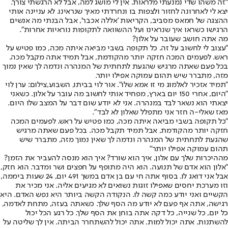
"זה משהו שדי נמנעתי מלראות. אין לי מושג למה, אבל לא הרגשתי צורך.
יצא לי לאחרונה לחזור ולצפות בו ונחרדתי מאיך שנראינו. לא עניינה אותי
ההצגה של חמאס מסביב, הקריאות 'אללה אכבר', אבל הבנתי מה אנשים
הרגישו כשראו איך שנראינו ועל ההשוואה לתקופות נוראיות אחרות".
מה אתה חושב שעובר על אלון?
"עצוב לי לחשוב על זה. כל תקופה בשבי מביאה איתה מכה, כמו פטיש על
ראש. לפעמים המכה חזקה יותר מהקודמת, אבל תמיד אתה מקבל מכה.
בכל פעם שאתה מרגיש שהגעת לתחתית של המנהרה ונדמה לך שאין נמוך
מזה, מתברר שיש תהום עמוקה אפילו יותר.
"תמיד אזכיר לאלמוג מי זו אמא שלו". אור לוי בביתו, השבוע,צילום: ערן לוי
"היום, אחרי 150 יום בארץ, מפחיד אותי לחשוב מה עובר על אלון. כשאני
יצאתי הוא נשאר לבד במנהרה. אני לא יודע שום דבר על המצב שלו היום.
מאז שאלי-ה חזר אני מתפלל שאלון לא לבד".
"כל תקופה בשבי מביאה איתה מכה, כמו פטיש על ראש. לפעמים המכה
חזקה יותר מהקודמת, אבל תמיד תקבל מכה. בכל פעם שאתה מרגיש
שהגעת לתחתית של המנהרה ונדמה לך שאין נמוך מזה, מתברר שיש
תהום עמוקה אפילו יותר"
מההיכרות שלך עם אלון, איך הוא שורד? איך הוא מנסה להעביר את הזמן?
"אלון הוא אדם של תנועה. הוא היה מתופף על חפצים ושר ומדבר. הוא חזק,
אבל אני דואג לו. בסוף אתה חי עם בן אדם במשך 491 יום, 24 שעות ביממה,
וזו מערכת יחסים שאפילו זוגות נשואים לא מגיעים אליה. אני מכיר את
הקשיים ואני יודע כמה קשה לו. הנקודה הקשה ביותר היא נפש האדם. היא
רגישה, אתה אף פעם לא יודע מה הסף שלך. כשאתה בעזה, מתחת לאדמה,
כל יום, כל שנייה, כל דקה אתה בוחן את הסף שלך. כל רגע הכל יכול
להשתנות. אתה יכול למות. אתה יכול להשתחרר הביתה. אין לך שליטה על