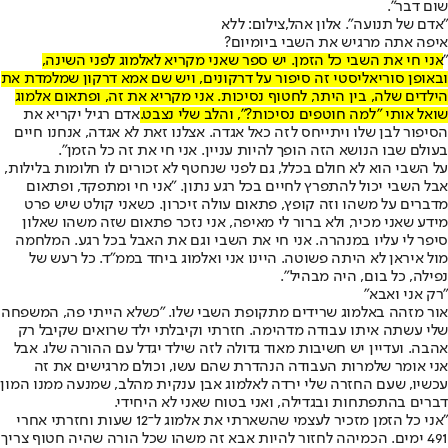
שום דבר".
"אדם של תנועה". אלון אהל,צילום: ללא
איפה אתה מרגיש את השבי ביומיום?
"
אני חי את השבי כל הזמן. יש ספר שאני מקריא לאלמוג לפני השינה,
ובאופן סוריאליסטי זה סיפור על דרקונים, ויש שם אמא דרקון שמלמדת את
הילדים שלה, בין היתר, לחטוף נסיכות. אני מקריא את זה, ופתאום אלמוג
שואל אותי "למה חוטפים נסיכות?", והלב שלי נצבט.
אדם רגיל יקריא את
הסיפור לבן שלו ויתייחס לזה כאל אגדה. אצלנו זאת לא אגדה, אנחנו חיים
בעולם שבו הנושא הזה הופך להיות עניין. אני חי את זה כל הזמן".
על השבי הוא לא חולם בכלל, גם לפני שנחטף לא זכורים לו חלומות בלילות,
אבל השבי יכול להתפרץ לחיים בכל רגע נתון. "אני חי ומתפקד, ופתאום
מדברים על משהו וזה קופץ, פתאום עולה זיכרון. כשאני קולט שיש פרט
מידע שאני מכיר, ולא ברור לי מאיפה, אני נזכר פתאום שזה משהו שאלון
סיפר לי עליו במנהרה. אני חי את השבי וגם את האבל בכל רגע. המלחמה
מול איראן לא היתה פשוטה. היינו אני ואלמוג ביחד בממ"ד. כל רעש של
נפילה, כל בום, היה מבהיל".
"רק אני ואבא"
אור מזהה באלמוג שרידים מתקופת השבי שלו. "כשלא הייתי פה, המשפחה
שלי עשתה איתו עבודה מדהימה. חזרתי וקיבלתי ילד שרואים שקיבל רק
אהבה. ועדיין יש חשיבות מאוד גדולה לזה שילד יגדל עם ההורה שלו. אבל
אני אומר שלמרות העבודה הנהדרת שהם עשו, וכולם מרגישים את זה
עכשיו, שעם החזרה שלי ירדה לאלמוג אבן ענקית מהלב, שמנעה ממנו המון
דברים בהתפתחות ובגדילה, ואני בטוח שאני לא היחידי.
"אני כל הזמן מזכיר לעצמי שהשארתי את אלמוג ל־12 שעות וחזרתי אחרי
491 ימים. הכמיהה לחזור להיות אבא זה משהו שכל הורה שהיה חטוף צריך