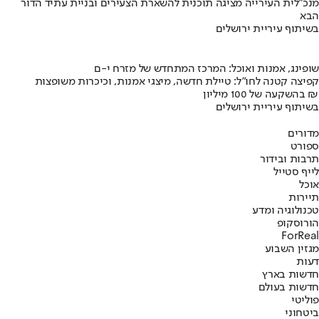
מנכ"לית העירייה מציגה תוכנית להשארת הצעירים ובניית עתיד הדור
הבא
בשיתוף עיריית ירושלים
שופינג, אמנות ואוכל: המרכז המתחדש של מזרח י-ם
קפיצה קטנה לחו"ל: טיילת חדשה, מיצגי אמנות, וכיכרות משופצות
בהשקעה של 100 מיליון ₪
בשיתוף עיריית ירושלים
מדורים
ספורט
תרבות ובידור
לייף סטייל
אוכל
תיירות
טכנולוגיה ומדע
הורוסקופ
ForReal
מגזין השבוע
דעות
חדשות בארץ
חדשות בעולם
פוליטי
ביטחוני