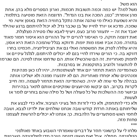
הוא משל.
משל למה? יש כמה וכמה תשובות חכמות, וארון הספרים מלא בהן. אחת
מהן אומרת: "כגון, המכה את בנו הגדול". הדוגמה הזאת מופיעה בתלמוד,
והיא נשמעת כאילו מי שהגה אותה נתקל בחוויה הזאת באופן אישי. מי
שמכה, מדכא או יורד לחייו של בן שכבר גדל, לא יכול להיתמם ברגע שהילד
יאבד את זה – יתעוור מרוב כעס, ויעיף לאבא שלו סטירה מצלצלת.
זאת דוגמה חזקה, כי האיסור להרים יד על ההורים הוא איסור חמור מאוד
בתורה. מכה אביו ואמו מות יומת. ודווקא בגלל שהמכה הזאת היא אסון,
והיא עלולה לפרק את המשפחה ואולי גם את הציביליזציה, חכמינו בחרו
דווקא בה. כי הורים שירדו לחיי בנם לא יכולים להיתמם, לגלגל עיניים או
לחמוק מאחריות. זה הם שהכשילו אותו. הם שדחפו אותו לפינה. הם שגרמו
לו להתעוור ולהגיב בתוקפנות. או בסרבנות.
כשהמדינה הזאת תחזור יום אחד לעשתונותיה, יהיו לנו כאן מנהיגות
ומנהיגים שלא יפחדו מאחריות. הם לא יתנערו ממנה ולא ישליכו אותה
בבהלה על מי שזה לא יהיה. כשהמדינה הזאת תחזור לעצמה, וזה חייב
לקרות בקרוב, הם יבקשו מהיועצים שמקיפים אותם לתאר בבהירות
וביושר מה ההשלכות של כל פעולה ושל כל מילה שהם בוחרים לומר או
לעשות.
ולא כדי להתחמק, ולא כדי לזרות חול בעיני הציבור, אלא כדי לבצע את
שליחותם באותה חרדת קודש שבה אנחנו שולחים את ילדינו לצבא, ושבה
לוחמי האש מסתערים על הלהבות. כך. אנחנו לא יכולים להרשות לעצמנו
פחות מזה.
***
סלחו לי על כך
שאני חוזר על דברים שאמרתי השבוע באחד מאולפני
הטלוויזיה. מחילה, אבל זאת פשוט דוגמה טובה מדי לפוליטיקה השבטית