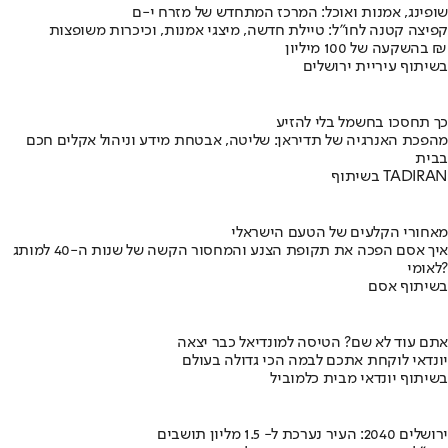
שופינג, אמנות ואוכל: המרכז המתחדש של מזרח י-ם
קפיצה קטנה לחו"ל: טיילת חדשה, מיצגי אמנות, וכיכרות משופצות
בהשקעה של 100 מיליון ₪
בשיתוף עיריית ירושלים
כך תחסכו בחשמל בלי להזיע
מהפכת האנרגיה של תדיראן: שליטה, אבטחת מידע וניהול אקלים חכם
בבית
בשיתוף TADIRAN
מאחורי הקלעים של הטעם הישראלי
איך אסם הפכה את תקופת הצנע והמחסור הקשה של שנות ה-40 למותג
לאומי?
בשיתוף אסם
אתם עוד לא שם? הטיסה למונדיאל כבר יצאה
יונדאי לוקחת אתכם לבמה הכי גדולה בעולם
בשיתוף יונדאי מבית כלמוביל
ירושלים 2040: העיר נערכת ל- 1.5 מליון תושבים