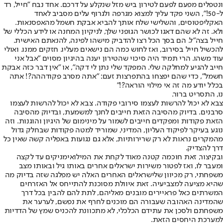
ונטפלים מפעם לפעם לטירון ביש מזל שנקלע על דרכם. אחד נבח "חייל, רד
ל-50!", השני פקד עליך למצוא מגרפה ולגרוף עלים מסביב לאחד
האקליפטוסים, והשלישי שלח אותך להביא אבקת חשמל מהאפסנאות.
ולא. זה לא שהם דאגו לכושר הגופני שלך, לניקיון המחנה או לידע הכללי של
חייל בצה"ל. הם בסך הכל רצו להדביק מישהו לפינה, להנאתם האישית.
להכשיל חייל בסירוב, ואז לחוש כמה הם נישאים מעליו. חזקים ממנו. ואולי
עוד משהו. הרי תמיד היה סיכוי שהטירון יענה בהיגיון מסוים "אבל אני
חייב להגיע למחלקה שלי. המפקד שלי נתן לי דקה", או "אין דבר כזה אבקת
חשמל", כדי שהם יפצחו בהתפרצות זעם: "אתה מסרב פקודההה?! אתה
בכלל יודע מה זה אי מילוי הוראה?!"
נו, התסריט ברור.
צבא לא יכול להרשות לעצמו סירובי פקודה. צבא לא יכול להרשות לעצמו
סרבנים. בדיוק מהסיבה הזאת חייבים לחנך למשמעת, ובדיוק מהסיבה
הזאת פקודות ומפקדים חייבים לשמור על מינימום של היגיון והוגנות. וזה
נוגע בעיקר לפיקוד העליון, המדיני, שמוריד למטה פקודות שבחלק גדול
מהמקרים נראות לא רק שרירותיות, אלא גם נגועות באפליה קשה שאין כל
דרך להצדיק.
ובקיצור, זאת חוכמה קטנה מאוד לקחת את המילואימניקים עד לקצה
ומעבר לו, ואז לפטור משירות ישראלים אחרים באותו גיל ובאותו מצב
משפחתי, רק מכיוון שלישראלים האחרים האלה יש מפלגה שזה בדיוק מה
שהיא מציעה למצביעיה. זאת איוולת מסוכנת להתייחס אל האזרחים
המשרתים כאל פראיירים מובנים מאליהם, לתת להם להבין בכל דרך
שהמדינה האהובה שעבורה הם מוכנים לחרף את נפשם, לערער את
משפחתם ולסכן את עתידם הכלכלי, לא מתכוונת להכניס שמץ של הדדיות
למערכת היחסים הזאת.