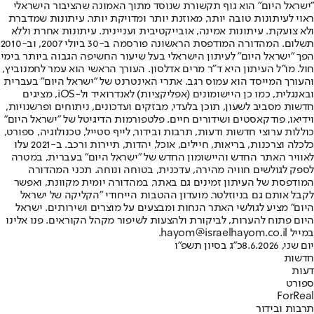
"ישראל היום" הוא גוף תקשורת שנוסד מתוך האמונה שהציבור הישראלי
ראוי לעיתונות טובה יותר, מאוזנת יותר ומדויקת יותר. עיתונות שמדברת
ולא צועקת. עיתונות אמינה, אובייקטיבית ועניינית. עיתונות אחרת וללא
תשלום. המהדורה המודפסת הראשונה פורסמה ב-30 ביולי 2007, וב-2010
הפך "ישראל היום" לעיתון הישראלי בעל שיעור החשיפה הגבוה ביותר בימי
חול. מו"ל העיתון היא ד"ר מרים אדלסון. העורך הראשי הוא עמר לחמנוביץ,
והעורך המייסד הוא עמוס רגב. אתרי האינטרנט של "ישראל היום" בעברית
ובאנגלית, כמו כן היישומונים (אפליקציות) לאנדרואיד ול-iOS, מציגים
חדשות מסביב לשעון, תוכן בלעדי, מבזקים ועדכונים, ניתוחים ופרשנויות,
וידיאו, פודקאסטים ושידורים חיים. פלטפורמות הדיגיטל של "ישראל היום"
כוללות ערוצי חדשות ודעות, תרבות ובידור, לייף סטייל, טכנולוגיה, ספורט,
כלכלה וצרכנות, בריאות, חיילים, אוכל, יהדות, תיירות ורכב. ב-2021 עלו
לאוויר האתר החדש והיישומון החדש של "ישראל היום" בעברית, במטרה
לספק לגולשים חוויה מהירה, עדכנית, בטוחה ונוחה. תכני המהדורה
המודפסת של העיתון זמינים גם באתר, במהדורה יומית מקוונת, ואפשר
לקבל אותם גם בניוזלטר. מועדון ההטבות הייחודי "הקליקה של ישראל
היום" מציע לגולשי האתר הנחות ומבצעים על מוצרים ושירותים. ישראל
היום פתוח להערות, לביקורת ולהצעות לשיפור מקהל הקוראים. פנו אלינו
במייל hayom@israelhayom.co.il.
יום שני, 8.6.2026
כ"ג בסיון תשפ"ו
חדשות
דעות
ספורט
ForReal
תרבות ובידור