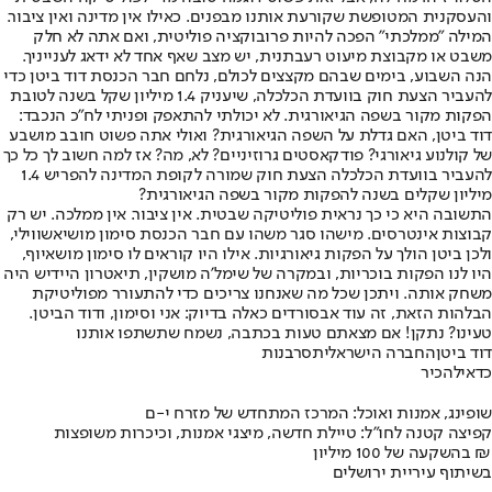
והעסקנית המטופשת שקורעת אותנו מבפנים. כאילו אין מדינה ואין ציבור.
המילה "ממלכתי" הפכה להיות פרובוקציה פוליטית, ואם אתה לא חלק
משבט או מקבוצת מיעוט רעבתנית, יש מצב שאף אחד לא ידאג לענייניך.
הנה השבוע, בימים שבהם מקצצים לכולם, נלחם חבר הכנסת דוד ביטן כדי
להעביר הצעת חוק בוועדת הכלכלה, שיעניק 1.4 מיליון שקל בשנה לטובת
הפקות מקור בשפה הגיאורגית. לא יכולתי להתאפק ופניתי לח"כ הנכבד:
דוד ביטן, האם גדלת על השפה הגיאורגית? ואולי אתה פשוט חובב מושבע
של קולנוע גיאורגי? פודקאסטים גרוזיניים? לא, מה? אז למה חשוב לך כל כך
להעביר בוועדת הכלכלה הצעת חוק שמורה לקופת המדינה להפריש 1.4
מיליון שקלים בשנה להפקות מקור בשפה הגיאורגית?
התשובה היא כי כך נראית פוליטיקה שבטית. אין ציבור. אין ממלכה. יש רק
קבוצות אינטרסים. מישהו סגר משהו עם חבר הכנסת סימון מושיאשווילי,
ולכן ביטן הולך על הפקות גיאורגיות. אילו היו קוראים לו סימון מושאיוף,
היו לנו הפקות בוכריות, ובמקרה של שימל'ה מושקין, תיאטרון היידיש היה
משחק אותה. ויתכן שכל מה שאנחנו צריכים כדי להתעורר מפוליטיקת
הבלהות הזאת, זה עוד אבסורדים כאלה בדיוק: אני וסימון, ודוד הביטן.
טעינו? נתקן! אם מצאתם טעות בכתבה, נשמח שתשתפו אותנו
דוד ביטן
החברה הישראלית
סרבנות
כדאי
להכיר
שופינג, אמנות ואוכל: המרכז המתחדש של מזרח י-ם
קפיצה קטנה לחו"ל: טיילת חדשה, מיצגי אמנות, וכיכרות משופצות
בהשקעה של 100 מיליון ₪
בשיתוף עיריית ירושלים