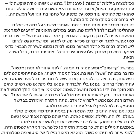
ואז לפצוח ביללות "סרבנות!! סרבנות!!" ברגע שמישהו מודה שקשה לו –
עם העומס, עם העוול, או עם המטרות הלא משכנעות – ושהוא לא בטוח
שהוא יכול להוסיף עוד משא על כתפיו, על כתפי בת זוגו ועל המשפחה...
לא סוחבים מספיק?איור: נדב מצ'טה
זה קצת מזכיר את אותו חבר כנסת, שאחרי ששמע על כמה ישראלים
שהחליטו לעבור לחו"ל לזמן מה, הגיב במילים הגאוניות "חייבים למגר את
תופעת הירידה". ובכן, דוקטור, האם צריך לומר זאת בפירוש? – יש דברים
שאי אפשר למגר. יש דברים שכדאי פשוט למנוע. ומי שמתעקש לגרום
לישראלים רבים כל כך להתערער בנוגע לבית ובנוגע לשירות הצבאי, כדאי
שייקח בחשבון שיתכן שלו עצמו יש יד ורגל, ואחריות כבדה, בכל הצרה
הזאת.
***
בפרשת "קדושים"
מופיע פסוק די תמוה. "ולפני עיוור לא תיתן מכשול".
מדובר במצוות "עשה" חשובה, אבל הניסוח קיצוני. אם מתייחסים למילים
בפשטות, זה נראה כך: לפנינו בן אדם שיש לו תחביב. בכל פעם שהוא רואה
עיוור הולך ברחוב, עם או בלי הלברדור, עם או בלי מקל או משקפיים כהים,
הוא חוכך את ידיו בהנאה וחושב לעצמו: "אהמממ, איך אני הולך להכשיל את
העיוור הזה... רק לראות אותו מתגלגל על המדרכה יעשה לי את היום". ואל
האדם הזה, אם אפשר לקרוא לו אדם, פונה התורה ואומרת: בבקשה
תפסיק. זה לא לעניין להפיל עיוורים. פשוט חלאס.
ובכן, אם נהיה הוגנים, ככל הנראה אין באמת יותר מדי אנשים כאלה
בעולם. ולו היו, חלילה, אנשים כאלה, הרי שהם מקרה אבוד שאין טעם
לבזבז עליהם פסוק, או לחשוב שאפשר עדיין להשיב אותם למוטב
באמצעות מילים יפות. כך באמת התייחסו כל פרשני המקרא לפסוק הזה.
"לפני עיוור לא תיתן מכשול" הוא לא תיאור מילולי של סיטואציה מפלצתית.