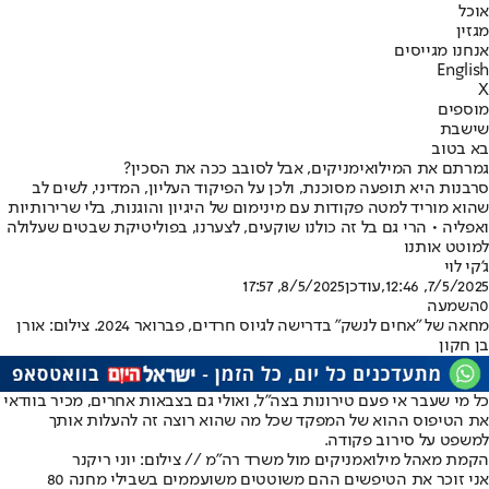
אוכל
מגזין
אנחנו מגייסים
English
X
מוספים
שישבת
בא בטוב
גמרתם את המילואימניקים, אבל לסובב ככה את הסכין?
סרבנות היא תופעה מסוכנת, ולכן על הפיקוד העליון, המדיני, לשים לב
שהוא מוריד למטה פקודות עם מינימום של היגיון והוגנות, בלי שרירותיות
ואפליה • הרי גם בל זה כולנו שוקעים, לצערנו, בפוליטיקת שבטים שעלולה
למוטט אותנו
ג'קי לוי
7/5/2025, 12:46
,עודכן
8/5/2025, 17:57
0
השמעה
מחאה של "אחים לנשק" בדרישה לגיוס חרדים, פברואר 2024. צילום: אורן
בן חקון
כל מי שעבר אי פעם טירונות בצה"ל, ואולי גם בצבאות אחרים, מכיר בוודאי
את הטיפוס ההוא של המפקד שכל מה שהוא רוצה זה להעלות אותך
למשפט על סירוב פקודה.
הקמת מאהל מילואמניקים מול משרד רה"מ // צילום: יוני ריקנר
אני זוכר את הטיפשים ההם משוטטים משועממים בשבילי מחנה 80