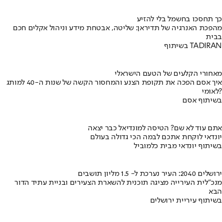
כך תחסכו בחשמל בלי להזיע
מהפכת האנרגיה של תדיראן: שליטה, אבטחת מידע וניהול אקלים חכם
בבית
בשיתוף TADIRAN
מאחורי הקלעים של הטעם הישראלי
איך אסם הפכה את תקופת הצנע והמחסור הקשה של שנות ה-40 למותג
לאומי?
בשיתוף אסם
אתם עוד לא שם? הטיסה למונדיאל כבר יצאה
יונדאי לוקחת אתכם לבמה הכי גדולה בעולם
בשיתוף יונדאי מבית כלמוביל
ירושלים 2040: העיר נערכת ל- 1.5 מליון תושבים
מנכ"לית העירייה מציגה תוכנית להשארת הצעירים ובניית עתיד הדור
הבא
בשיתוף עיריית ירושלים